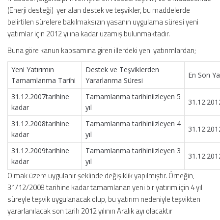
(Enerji desteği) yer alan destek ve teşvikler, bu maddelerde
belirtilen sürelere bakılmaksızın yasanın uygulama süresi yeni
yatımlar için 2012 yılına kadar uzamış bulunmaktadır.
Buna göre kanun kapsamına giren illerdeki yeni yatırımlardan;
Yeni Yatırımın
Destek ve Teşviklerden
En Son Ya
Tamamlanma Tarihi
Yararlanma Süresi
31.12.2007tarihine
Tamamlanma tarihiniizleyen 5
31.12.201
kadar
yıl
31.12.2008tarihine
Tamamlanma tarihiniizleyen 4
31.12.201
kadar
yıl
31.12.2009tarihine
Tamamlanma tarihiniizleyen 3
31.12.201
kadar
yıl
Olmak üzere uygulanır şeklinde değişiklik yapılmıştır. Örneğin,
31/12/2008 tarihine kadar tamamlanan yeni bir yatırım için 4 yıl
süreyle teşvik uygulanacak olup, bu yatırım nedeniyle teşvikten
yararlanılacak son tarih 2012 yılının Aralık ayı olacaktır