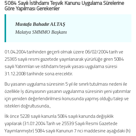
5084 Sayılı İstihdamı Teşvik Kanunu Uygulama Sürelerine
Sürelerine
Göre Yapılması Gerekenler
Göre
Yapılması
Mustafa Bahadır ALTAŞ
Gerekenler
için
Malatya SMMMO Başkanı
01.04.2004 tarihinden geçerli olmak üzere 06/02/2004 tarih ve
25365 sayılı resmi gazetede yayınlanarak yürürlüğe giren 5084
sayılı Yatırımları ve istihdamı teşvik yasası uygulama süresi
31.12.2008 tarihinde sona erecektir.
Bu yasanın uygulama süresinin 5 yıl ile sınırlı tutulması nedeni ile
özellikle İş dünyasının yasanın uygulanma süresinin yeni yatırımlar
için yeniden değerlendirilmesi konusunda yapmış olduğu talep ve
istekleri doğrultusunda.,
İlk önce 5228 sayılı kanunla 5084 sayılı kanunda değişiklik
yapılarak (31.07.2004 Tarih ve 25539 Sayılı Resmi Gazetede
Yayımlanmıştır) 5084 sayılı Kanunun 7 nci maddesine aşağıdaki (h)