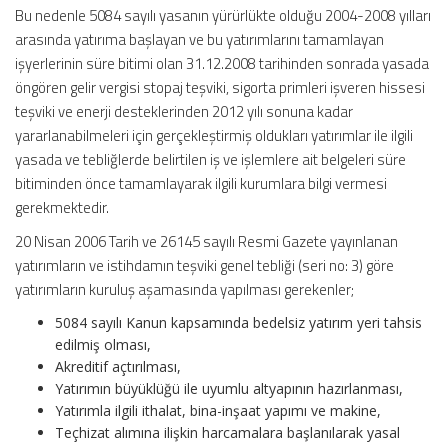
Bu nedenle 5084 sayılı yasanın yürürlükte olduğu 2004-2008 yılları
arasında yatırıma başlayan ve bu yatırımlarını tamamlayan
işyerlerinin süre bitimi olan 31.12.2008 tarihinden sonrada yasada
öngören gelir vergisi stopaj teşviki, sigorta primleri işveren hissesi
teşviki ve enerji desteklerinden 2012 yılı sonuna kadar
yararlanabilmeleri için gerçekleştirmiş oldukları yatırımlar ile ilgili
yasada ve tebliğlerde belirtilen iş ve işlemlere ait belgeleri süre
bitiminden önce tamamlayarak ilgili kurumlara bilgi vermesi
gerekmektedir.
20 Nisan 2006 Tarih ve 26145 sayılı Resmi Gazete yayınlanan
yatırımların ve istihdamın teşviki genel tebliği (seri no: 3) göre
yatırımların kuruluş aşamasında yapılması gerekenler;
5084 sayılı Kanun kapsamında bedelsiz yatırım yeri tahsis
edilmiş olması,
Akreditif açtırılması,
Yatırımın büyüklüğü ile uyumlu altyapının hazırlanması,
Yatırımla ilgili ithalat, bina-inşaat yapımı ve makine,
Teçhizat alımına ilişkin harcamalara başlanılarak yasal