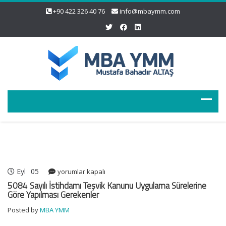
+90 422 326 40 76
info@mbaymm.com
Eyl
05
5084
yorumlar kapalı
Sayılı
5084 Sayılı İstihdamı Teşvik Kanunu Uygulama Sürelerine
İstihdamı
Göre Yapılması Gerekenler
Teşvik
Posted by
MBA YMM
Kanunu
Uygulama