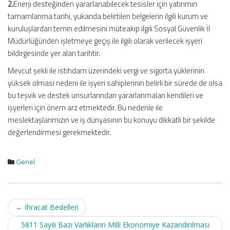
2.
Enerji desteğinden yararlanabilecek tesisler için yatırımın
tamamlanma tarihi, yukarıda belirtilen belgelerin ilgili kurum ve
kuruluşlardan temin edilmesini müteakip ilgili Sosyal Güvenlik İl
Müdürlüğünden işletmeye geçiş ile ilgili olarak verilecek işyeri
bildirgesinde yer alan tarihtir.
Mevcut şekli ile istihdam üzerindeki vergi ve sigorta yüklerinin
yüksek olması nedeni ile işyeri sahiplerinin belirli bir sürede de olsa
bu teşvik ve destek unsurlarından yararlanmaları kendileri ve
işyerleri için önem arz etmektedir. Bu nedenle ile
meslektaşlarımızın ve iş dünyasının bu konuyu dikkatli bir şekilde
değerlendirmesi gerekmektedir.
Genel
Post
←
İhracat Bedelleri
navigation
5811 Sayılı Bazı Varlıkların Milli Ekonomiye Kazandırılması