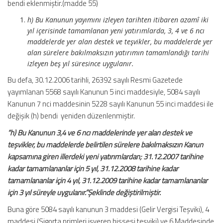
bendi eklenmiştir.(madde 55)
h) Bu Kanunun yayımını izleyen tarihten itibaren azamî iki
yıl içerisinde tamamlanan yeni yatırımlarda, 3, 4 ve 6 ncı
maddelerde yer alan destek ve teşvikler, bu maddelerde yer
alan sürelere bakılmaksızın yatırımın tamamlandığı tarihi
izleyen beş yıl süresince uygulanır.
Bu defa, 30.12.2006 tarihli, 26392 sayılı Resmi Gazetede
yayımlanan 5568 sayılı Kanunun 5 inci maddesiyle, 5084 sayılı
Kanunun 7 nci maddesinin 5228 sayılı Kanunun 55 inci maddesi ile
değişik (h) bendi yeniden düzenlenmiştir.
“h) Bu Kanunun 3,4 ve 6 ncı maddelerinde yer alan destek ve
teşvikler, bu maddelerde belirtilen sürelere bakılmaksızın Kanun
kapsamına giren illerdeki yeni yatırımlardan; 31.12.2007 tarihine
kadar tamamlananlar için 5 yıl, 31.12.2008 tarihine kadar
tamamlananlar için 4 yıl, 31.12.2009 tarihine kadar tamamlananlar
için 3 yıl süreyle uygulanır.”Şeklinde değiştirilmiştir.
Buna göre 5084 sayılı kanunun 3 maddesi (Gelir Vergisi Teşviki), 4
maddesi (Sigorta primleri işveren hissesi teşviki) ve 6 Maddesinde