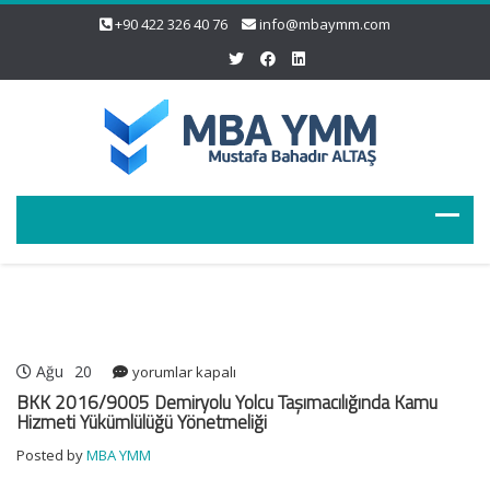
+90 422 326 40 76
info@mbaymm.com
Ağu
20
BKK
yorumlar kapalı
2016/9005
BKK 2016/9005 Demiryolu Yolcu Taşımacılığında Kamu
Demiryolu
Hizmeti Yükümlülüğü Yönetmeliği
Yolcu
Posted by
MBA YMM
Taşımacılığında
Kamu