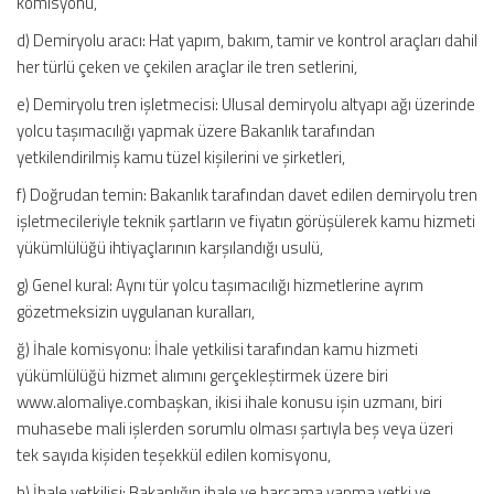
komisyonu,
d) Demiryolu aracı: Hat yapım, bakım, tamir ve kontrol araçları dahil
her türlü çeken ve çekilen araçlar ile tren setlerini,
e) Demiryolu tren işletmecisi: Ulusal demiryolu altyapı ağı üzerinde
yolcu taşımacılığı yapmak üzere Bakanlık tarafından
yetkilendirilmiş kamu tüzel kişilerini ve şirketleri,
f) Doğrudan temin: Bakanlık tarafından davet edilen demiryolu tren
işletmecileriyle teknik şartların ve fiyatın görüşülerek kamu hizmeti
yükümlülüğü ihtiyaçlarının karşılandığı usulü,
g) Genel kural: Aynı tür yolcu taşımacılığı hizmetlerine ayrım
gözetmeksizin uygulanan kuralları,
ğ) İhale komisyonu: İhale yetkilisi tarafından kamu hizmeti
yükümlülüğü hizmet alımını gerçekleştirmek üzere biri
www.alomaliye.combaşkan, ikisi ihale konusu işin uzmanı, biri
muhasebe mali işlerden sorumlu olması şartıyla beş veya üzeri
tek sayıda kişiden teşekkül edilen komisyonu,
h) İhale yetkilisi: Bakanlığın ihale ve harcama yapma yetki ve