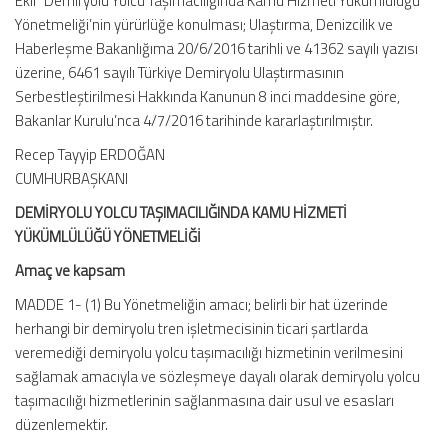
Ekli “Demiryolu Yolcu Taşımacılığında Kamu Hizmeti Yükümlülüğü
Yönetmeliği’nin yürürlüğe konulması; Ulaştırma, Denizcilik ve
Haberleşme Bakanlığıma 20/6/2016 tarihli ve 41362 sayılı yazısı
üzerine, 6461 sayılı Türkiye Demiryolu Ulaştırmasının
Serbestleştirilmesi Hakkında Kanunun 8 inci maddesine göre,
Bakanlar Kurulu’nca 4/7/2016 tarihinde kararlaştırılmıştır.
Recep Tayyip ERDOĞAN
CUMHURBAŞKANI
DEMİRYOLU YOLCU TAŞIMACILIĞINDA KAMU HİZMETİ
YÜKÜMLÜLÜĞÜ YÖNETMELİĞİ
Amaç ve kapsam
MADDE 1- (1) Bu Yönetmeliğin amacı; belirli bir hat üzerinde
herhangi bir demiryolu tren işletmecisinin ticari şartlarda
veremediği demiryolu yolcu taşımacılığı hizmetinin verilmesini
sağlamak amacıyla ve sözleşmeye dayalı olarak demiryolu yolcu
taşımacılığı hizmetlerinin sağlanmasına dair usul ve esasları
düzenlemektir.