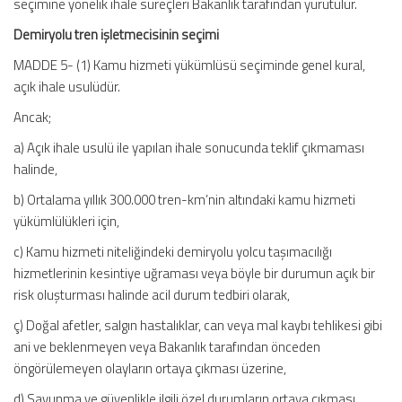
seçimine yönelik ihale süreçleri Bakanlık tarafından yürütülür.
Demiryolu tren işletmecisinin seçimi
MADDE 5- (1) Kamu hizmeti yükümlüsü seçiminde genel kural,
açık ihale usulüdür.
Ancak;
a) Açık ihale usulü ile yapılan ihale sonucunda teklif çıkmaması
halinde,
b) Ortalama yıllık 300.000 tren-km’nin altındaki kamu hizmeti
yükümlülükleri için,
c) Kamu hizmeti niteliğindeki demiryolu yolcu taşımacılığı
hizmetlerinin kesintiye uğraması veya böyle bir durumun açık bir
risk oluşturması halinde acil durum tedbiri olarak,
ç) Doğal afetler, salgın hastalıklar, can veya mal kaybı tehlikesi gibi
ani ve beklenmeyen veya Bakanlık tarafından önceden
öngörülemeyen olayların ortaya çıkması üzerine,
d) Savunma ve güvenlikle ilgili özel durumların ortaya çıkması