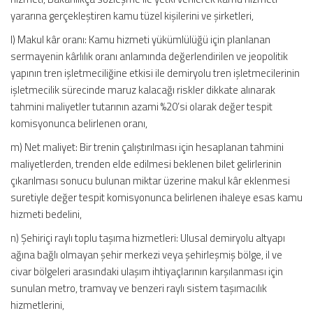
yararına gerçekleştiren kamu tüzel kişilerini ve şirketleri,
l) Makul kâr oranı: Kamu hizmeti yükümlülüğü için planlanan
sermayenin kârlılık oranı anlamında değerlendirilen ve jeopolitik
yapının tren işletmeciliğine etkisi ile demiryolu tren işletmecilerinin
işletmecilik sürecinde maruz kalacağı riskler dikkate alınarak
tahmini maliyetler tutarının azami %20’si olarak değer tespit
komisyonunca belirlenen oranı,
m) Net maliyet: Bir trenin çalıştırılması için hesaplanan tahmini
maliyetlerden, trenden elde edilmesi beklenen bilet gelirlerinin
çıkarılması sonucu bulunan miktar üzerine makul kâr eklenmesi
suretiyle değer tespit komisyonunca belirlenen ihaleye esas kamu
hizmeti bedelini,
n) Şehiriçi raylı toplu taşıma hizmetleri: Ulusal demiryolu altyapı
ağına bağlı olmayan şehir merkezi veya şehirleşmiş bölge, il ve
civar bölgeleri arasındaki ulaşım ihtiyaçlarının karşılanması için
sunulan metro, tramvay ve benzeri raylı sistem taşımacılık
hizmetlerini,