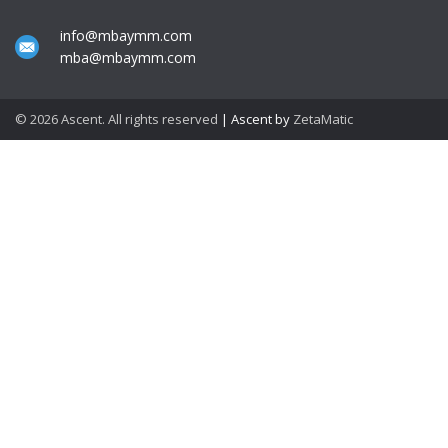
info@mbaymm.com
mba@mbaymm.com
© 2026 Ascent. All rights reserved
|
Ascent by
ZetaMatic