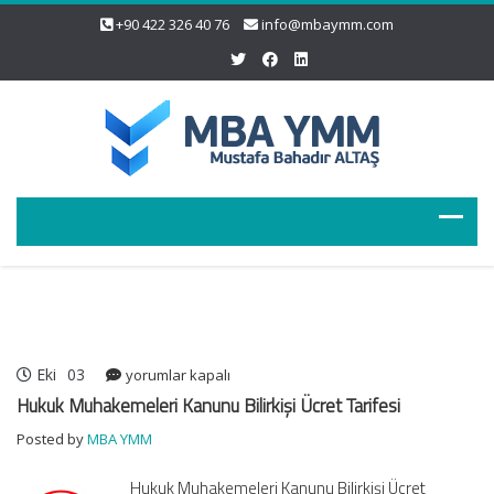
+90 422 326 40 76
info@mbaymm.com
Eki
03
Hukuk
yorumlar kapalı
Muhakemeleri
Hukuk Muhakemeleri Kanunu Bilirkişi Ücret Tarifesi
Kanunu
Posted by
MBA YMM
Bilirkişi
Ücret
Hukuk Muhakemeleri Kanunu Bilirkişi Ücret
Tarifesi