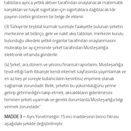
tablolara ayrıca yetkili aktüer tarafından onaylanacak matematik
karşılıkları ve hayat sigortaları için sigortalılara dağıtılacak kâr
payının özetini gösteren bir belge de eklenir.
(3) Türkiye’de teşkilat kurmak suretiyle faaliyette bulunan şirketin
merkezine ait bilânço, gelir ve nakit akış tabloları, merkezin kurulu
bulunduğu ülkedeki yetkili organlar tarafından onaylanmasını
müteakip bir ay içerisinde şirket tarafından Müsteşarlığa
elektronik ortamda gönderilir.
(4) Şirket, ara dönem ve yılsonu finansal raporlarını, Müsteşarlığa
tevdi ettiği tarih itibariyle kendi internet sayfasında yayımlamak ve
en az beş yıl süreyle kullanıcıların kesintisiz erişimine olanak
sağlamak zorundadır. Birlik, şirketin bu yükümlülüğünü yerine
getirip getirmediğini takip etmek, aksaklıkların giderilmesini
teminen şirketi uyarmak ve gerekli durumlarda Müsteşarlığa bilgi
vermek zorundadır.”
MADDE 3 –
Aynı Yönetmeliğin 15 inci maddesinin birinci fıkrası
aşağıdaki şekilde değiştirilmiştir.