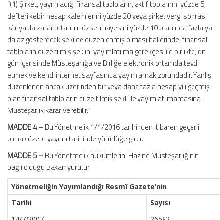
“(1) Şirket, yayımladığı finansal tabloların, aktif toplamını yüzde 5,
defteri kebir hesap kalemlerini yüzde 20 veya şirket vergi sonrası
kâr ya da zarar tutarının özsermayesini yüzde 10 oranında fazla ya
da az gösterecek şekilde düzenlenmiş olması hallerinde, finansal
tabloların düzeltilmiş şeklini yayımlatılma gerekçesi ile birlikte, on
gün içerisinde Müsteşarlığa ve Birliğe elektronik ortamda tevdi
etmek ve kendi internet sayfasında yayımlamak zorundadır. Yanlış
düzenlenen ancak üzerinden bir veya daha fazla hesap yılı geçmiş
olan finansal tabloların düzeltilmiş şekli ile yayımlatılmamasına
Müsteşarlık karar verebilir.”
MADDE 4 –
Bu Yönetmelik 1/1/2016 tarihinden itibaren geçerli
olmak üzere yayımı tarihinde yürürlüğe girer.
MADDE 5 –
Bu Yönetmelik hükümlerini Hazine Müsteşarlığının
bağlı olduğu Bakan yürütür.
Yönetmeliğin Yayımlandığı Resmî Gazete’nin
Tarihi
Sayısı
14/7/2007
26582