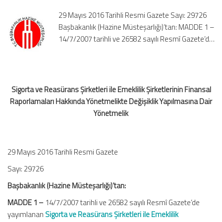
Şirketlerinin
29 Mayıs 2016 Tarihli Resmi Gazete Sayı: 29726
Finansal
Başbakanlık (Hazine Müsteşarlığı)’tan: MADDE 1 –
Raporlamaları
14/7/2007 tarihli ve 26582 sayılı Resmî Gazete’d…
Hakkında
Yönetmelikte
Değişiklik
Yapılmasına
Dair
Sigorta ve Reasürans Şirketleri ile Emeklilik Şirketlerinin Finansal
Yönetmelik
Raporlamaları Hakkında Yönetmelikte Değişiklik Yapılmasına Dair
için
Yönetmelik
29 Mayıs 2016 Tarihli Resmi Gazete
Sayı: 29726
Başbakanlık (Hazine Müsteşarlığı)’tan:
MADDE 1 –
14/7/2007 tarihli ve 26582 sayılı Resmî Gazete’de
yayımlanan
Sigorta ve Reasürans Şirketleri ile Emeklilik