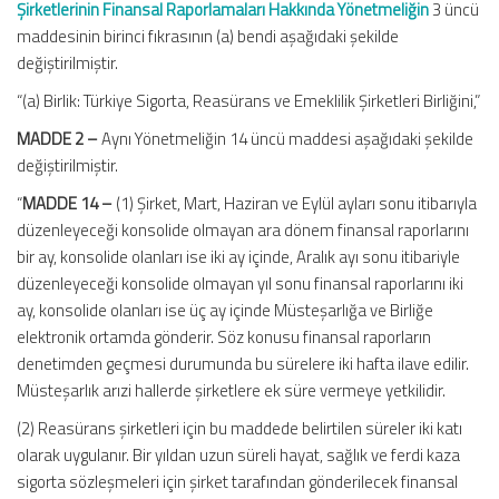
Şirketlerinin Finansal Raporlamaları Hakkında Yönetmeliğin
3 üncü
maddesinin birinci fıkrasının (a) bendi aşağıdaki şekilde
değiştirilmiştir.
“(a) Birlik: Türkiye Sigorta, Reasürans ve Emeklilik Şirketleri Birliğini,”
MADDE 2 –
Aynı Yönetmeliğin 14 üncü maddesi aşağıdaki şekilde
değiştirilmiştir.
“
MADDE 14 –
(1) Şirket, Mart, Haziran ve Eylül ayları sonu itibarıyla
düzenleyeceği konsolide olmayan ara dönem finansal raporlarını
bir ay, konsolide olanları ise iki ay içinde, Aralık ayı sonu itibariyle
düzenleyeceği konsolide olmayan yıl sonu finansal raporlarını iki
ay, konsolide olanları ise üç ay içinde Müsteşarlığa ve Birliğe
elektronik ortamda gönderir. Söz konusu finansal raporların
denetimden geçmesi durumunda bu sürelere iki hafta ilave edilir.
Müsteşarlık arızi hallerde şirketlere ek süre vermeye yetkilidir.
(2) Reasürans şirketleri için bu maddede belirtilen süreler iki katı
olarak uygulanır. Bir yıldan uzun süreli hayat, sağlık ve ferdi kaza
sigorta sözleşmeleri için şirket tarafından gönderilecek finansal