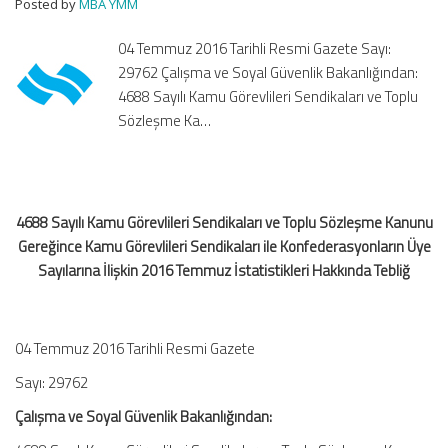
Posted by
MBA YMM
Toplu
Sözleşme
04 Temmuz 2016 Tarihli Resmi Gazete Sayı:
Kanunu
29762 Çalışma ve Soyal Güvenlik Bakanlığından:
Gereğince
4688 Sayılı Kamu Görevlileri Sendikaları ve Toplu
Kamu
Sözleşme Ka…
Görevlileri
Sendikaları
ile
Konfederasyonların
Üye
4688 Sayılı Kamu Görevlileri Sendikaları ve Toplu Sözleşme Kanunu
Sayılarına
Gereğince Kamu Görevlileri Sendikaları ile Konfederasyonların Üye
İlişkin
Sayılarına İlişkin 2016 Temmuz İstatistikleri Hakkında Tebliğ
2016
Temmuz
İstatistikleri
Hakkında
04 Temmuz 2016 Tarihli Resmi Gazete
Tebliğ
için
Sayı: 29762
Çalışma ve Soyal Güvenlik Bakanlığından: