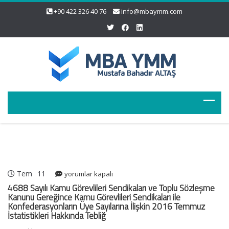
+90 422 326 40 76
info@mbaymm.com
Tem
11
4688
yorumlar kapalı
Sayılı
4688 Sayılı Kamu Görevlileri Sendikaları ve Toplu Sözleşme
Kamu
Kanunu Gereğince Kamu Görevlileri Sendikaları ile
Konfederasyonların Üye Sayılarına İlişkin 2016 Temmuz
Görevlileri
İstatistikleri Hakkında Tebliğ
Sendikaları
ve