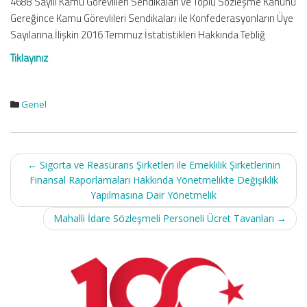
4688 Sayılı Kamu Görevlileri Sendikaları ve Toplu Sözleşme Kanunu
Gereğince Kamu Görevlileri Sendikaları ile Konfederasyonların Üye
Sayılarına İlişkin 2016 Temmuz İstatistikleri Hakkında Tebliğ
Tıklayınız
Genel
Post
←
Sigorta ve Reasürans Şirketleri ile Emeklilik Şirketlerinin
navigation
Finansal Raporlamaları Hakkında Yönetmelikte Değişiklik
Yapılmasına Dair Yönetmelik
Mahalli İdare Sözleşmeli Personeli Ücret Tavanları
→