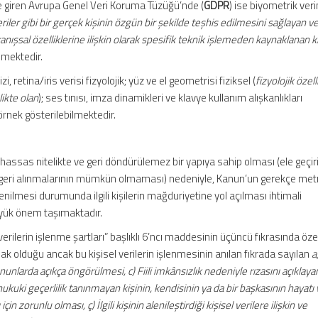
e giren Avrupa Genel Veri Koruma Tüzüğü’nde (
GDPR
) ise biyometrik verin
riler gibi bir gerçek kişinin özgün bir şekilde teşhis edilmesini sağlayan ve
ranışsal özelliklerine ilişkin olarak spesifik teknik işlemeden kaynaklanan k
lmektedir.
 retina/iris verisi fizyolojik; yüz ve el geometrisi fiziksel (
fizyolojik özel
likte olan
); ses tınısı, imza dinamikleri ve klavye kullanım alışkanlıkları
örnek gösterilebilmektedir.
hassas nitelikte ve geri döndürülemez bir yapıya sahip olması (ele geçir
ya geri alınmalarının mümkün olmaması) nedeniyle, Kanun’un gerekçe me
ğrenilmesi durumunda ilgili kişilerin mağduriyetine yol açılması ihtimali
ük önem taşımaktadır.
 verilerin işlenme şartları” başlıklı 6’ncı maddesinin üçüncü fıkrasında özel 
sak olduğu ancak bu kişisel verilerin işlenmesinin anılan fıkrada sayılan
a)
Kanunlarda açıkça öngörülmesi, c) Fiili imkânsızlık nedeniyle rızasını açıkla
kuki geçerlilik tanınmayan kişinin, kendisinin ya da bir başkasının hayatı
orunlu olması, ç) İlgili kişinin alenileştirdiği kişisel verilere ilişkin ve