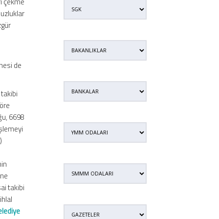
ri çekme
uzluklar
zgür
nmesi de
takibi
göre
uğu, 6698
işlemeyi
)
nin
ine
i takibi
ihlal
elediye