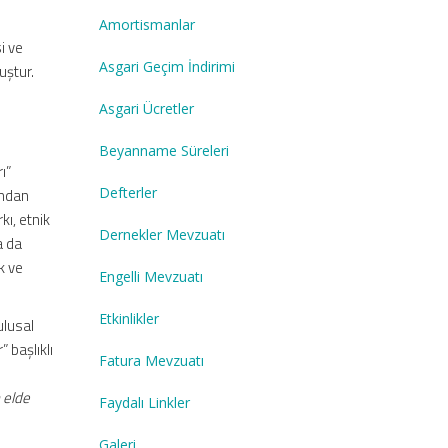
Amortismanlar
i ve
Asgari Geçim İndirimi
uştur.
Asgari Ücretler
Beyanname Süreleri
rı”
Defterler
ından
kı, etnik
Dernekler Mevzuatı
a da
ik ve
Engelli Mevzuatı
Etkinlikler
ulusal
” başlıklı
Fatura Mevzuatı
 elde
Faydalı Linkler
Galeri