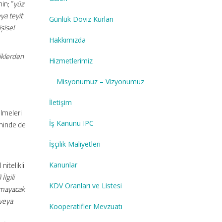
in; “
yüz
ya teyit
Günlük Döviz Kurları
işisel
Hakkımızda
liklerden
Hizmetlerimiz
Misyonumuz – Vizyonumuz
İletişim
ilmeleri
İş Kanunu IPC
tninde de
İşçilik Maliyetleri
nitelikli
Kanunlar
 İlgili
KDV Oranları ve Listesi
yamayacak
 veya
Kooperatifler Mevzuatı