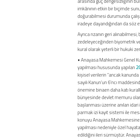
arasında güç dengesizliğinin bu
imkânının etkin bir biçimde su
doğurabilmesi durumunda çalış
iradeye dayandığından da söz
Ayrıca rızanın geri alınabilmesi,
zedeleyeceğinden biyometrik veri
kural olarak yeterli bir hukuki 
• Anayasa Mahkemesi Genel Kurul
yapılması hususunda yapılan
2
kişisel verilerin “ancak kanunda 
sayılı Kanun’un 6’ncı maddesinde 
önemine binaen daha katı kuralla
bünyesinde devlet memuru olarak
başlanması üzerine anılan idari
parmak izi kayıt sistemi ile me
konuyu Anayasa Mahkemesine bir
yapılması nedeniyle özel hayata 
edildiğini ileri sürmüştür. Ana