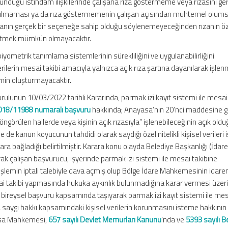
lunduğu istihdam ilişkilerinde çalışana rıza göstermeme veya rızasını ge
nulmaması ya da rıza göstermemenin çalışan açısından muhtemel olums
anın gerçek bir seçeneğe sahip olduğu söylenemeyeceğinden rızanın ö
 etmek mümkün olmayacaktır.
 biyometrik tanımlama sistemlerinin sürekliliğini ve uygulanabilirliğini
lerin mesai takibi amacıyla yalnızca açık rıza şartına dayanılarak işle
zemin oluşturmayacaktır.
unun 10/03/2022 tarihli Kararında, parmak izi kayıt sistemi ile mesai 
018/11988 numaralı başvuru
hakkında; Anayasa’nın 20’nci maddesine 
öngörülen hallerde veya kişinin açık rızasıyla” işlenebileceğinin açık old
de kanun koyucunun tahdidi olarak saydığı özel nitelikli kişisel verileri 
ra bağladığı belirtilmiştir. Karara konu olayda Belediye Başkanlığı (İdare
 çalışan başvurucu, işyerinde parmak izi sistemi ile mesai takibine
 işlemin iptali talebiyle dava açmış olup Bölge İdare Mahkemesinin idare
sai takibi yapmasında hukuka aykırılık bulunmadığına karar vermesi üzer
eysel başvuru kapsamında taşıyarak parmak izi kayıt sistemi ile mesa
saygı hakkı kapsamındaki kişisel verilerin korunmasını isteme hakkının 
yasa Mahkemesi,
657 sayılı Devlet Memurları Kanunu
‘nda ve
5393 sayılı B