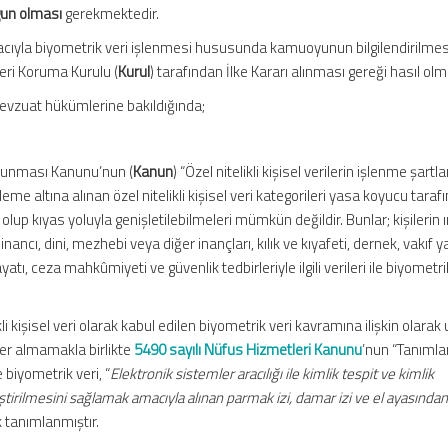
gun olması
gerekmektedir.
acıyla biyometrik veri işlenmesi hususunda kamuoyunun bilgilendirilmes
ileri Koruma Kurulu (
Kurul
) tarafından İlke Kararı alınması gereği hasıl olm
mevzuat hükümlerine bakıldığında;
Korunması Kanunu’nun (
Kanun
) “Özel nitelikli kişisel verilerin işlenme şartla
me altına alınan özel nitelikli kişisel veri kategorileri yasa koyucu taraf
olup kıyas yoluyla genişletilebilmeleri mümkün değildir. Bunlar; kişilerin ır
inancı, dini, mezhebi veya diğer inançları, kılık ve kıyafeti, dernek, vakıf y
ayatı, ceza mahkûmiyeti ve güvenlik tedbirleriyle ilgili verileri ile biyometr
 kişisel veri olarak kabul edilen biyometrik veri kavramına ilişkin olarak 
er almamakla birlikte
5490 sayılı Nüfus Hizmetleri Kanunu
’nun “Tanımlar
biyometrik veri, “
Elektronik sistemler aracılığı ile kimlik tespit ve kimlik
tirilmesini sağlamak amacıyla alınan parmak izi, damar izi ve el ayasından
k tanımlanmıştır.