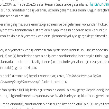
06.04.2004 tarihli ve 25425 sayılı Resmî Gazete’de yayımlanan
İş Kanunu’na
n 9’uncu maddesinde işverenin, işçilerin çalışma sürelerini uygun araçlar
 altına alınmıştır.
verenin çalışma sürelerini takip etmesi ve belgelemesi yönünden hukuki
n biyometrik tanımlama sistemleriyle yapılmasını öngören açık kanuni bir
 takibinin biyometrik verilerin işlenmesi yoluyla gerçekleştirilmesi 
ıyla biyometrik veri işlenmesi faaliyetlerinde Kanun’un 6’ncı maddesini
), (e), (f) ve (g) bentlerinde yer alan işleme şartlarından herhangi birinin u
lamada söz konusu faaliyetlerin (a) bendinde yer alan açık rıza şartına 
ih edildiği görülmektedir.
inci fıkrasının (a) bendi uyarınca açık rıza; “
Belirli bir konuya ilişkin,
r iradeyle açıklanan rızayı
” ifade etmektedir.
aaliyetinin ilgili kişilerin açık rızasına dayalı olarak gerçekleştirileceği ha
in olması, bilgilendirmeye dayanması ve özgür iradeyle açıklanması gerekme
umda olmadığı, taraflardan birinin diğeri üzerinde etkili olduğu veya tara