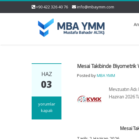
+90 422 326 40 76
info@mbaymm.com
An
Mesai Takibinde Biyometrik V
HAZ
Posted by
MBA YMM
03
Mevzuatın Adı: 
Haziran 2026 Ta
Mesai
yorumlar
Takibinde
kapalı
Biyometrik
Veri
Mesai Tak
İşlenmesine
Yeni
Tarih:
2 Haziran 2026