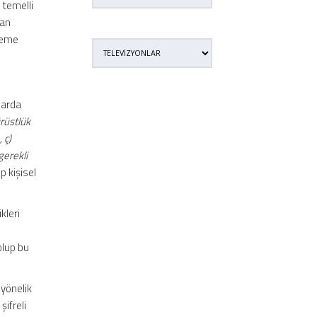
 temelli
dan
steme
larda
rüstlük
 ç)
gerekli
p kişisel
kleri
olup bu
 yönelik
ifreli