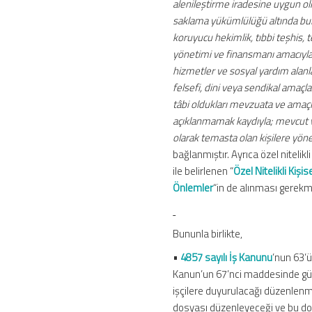
alenileştirme iradesine uygun olm
saklama yükümlülüğü altında bulu
koruyucu hekimlik, tıbbi teşhis, 
yönetimi ve finansmanı amacıyla g
hizmetler ve sosyal yardım alanla
felsefi, dini veya sendikal amaç
tâbi oldukları mevzuata ve amaçla
açıklanmamak kaydıyla; mevcut v
olarak temasta olan kişilere yöne
bağlanmıştır. Ayrıca özel nitelik
ile belirlenen “
Özel Nitelikli Kiş
Önlemler
“in de alınması gerekm
Bununla birlikte,
•
4857 sayılı İş Kanunu
’nun 63’
Kanun’un 67’nci maddesinde günl
işçilere duyurulacağı düzenlenmi
dosyası düzenleyeceği ve bu dos