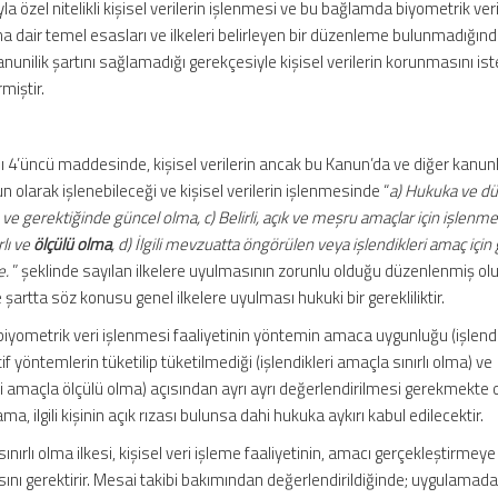
a özel nitelikli kişisel verilerin işlenmesi ve bu bağlamda biyometrik veri
na dair temel esasları ve ilkeleri belirleyen bir düzenleme bulunmadığın
nilik şartını sağlamadığı gerekçesiyle kişisel verilerin korunmasını i
rmiştir.
klı 4’üncü maddesinde, kişisel verilerin ancak bu Kanun’da ve diğer kanun
 olarak işlenebileceği ve kişisel verilerin işlenmesinde “
a) Hukuka ve dü
ve gerektiğinde güncel olma, c) Belirli, açık ve meşru amaçlar için işlenme,
rlı ve
ölçülü olma
, d) İlgili mevzuatta öngörülen veya işlendikleri amaç için 
e.
” şeklinde sayılan ilkelere uyulmasının zorunlu olduğu düzenlenmiş olu
 şartta söz konusu genel ilkelere uyulması hukuki bir gerekliliktir.
iyometrik veri işlenmesi faaliyetinin yöntemin amaca uygunluğu (işlendi
if yöntemlerin tüketilip tüketilmediği (işlendikleri amaçla sınırlı olma) ve
i amaçla ölçülü olma) açısından ayrı ayrı değerlendirilmesi gerekmekte 
ma, ilgili kişinin açık rızası bulunsa dahi hukuka aykırı kabul edilecektir.
sınırlı olma ilkesi, kişisel veri işleme faaliyetinin, amacı gerçekleştirmeye
ı gerektirir. Mesai takibi bakımından değerlendirildiğinde; uygulamada ş