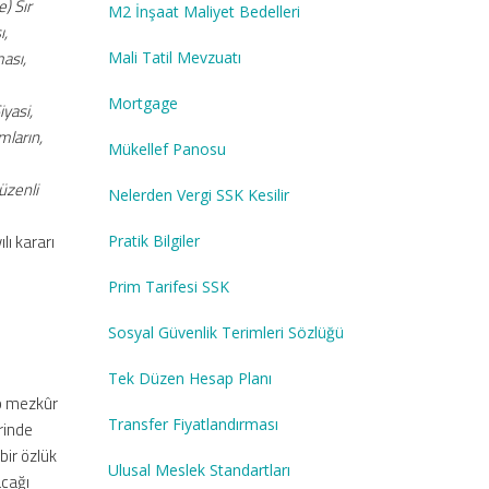
) Sır
M2 İnşaat Maliyet Bedelleri
ı,
ması,
Mali Tatil Mevzuatı
Mortgage
iyasi,
mların,
Mükellef Panosu
üzenli
Nelerden Vergi SSK Kesilir
lı kararı
Pratik Bilgiler
Prim Tarifesi SSK
Sosyal Güvenlik Terimleri Sözlüğü
Tek Düzen Hesap Planı
up mezkûr
Transfer Fiyatlandırması
rinde
bir özlük
Ulusal Meslek Standartları
acağı