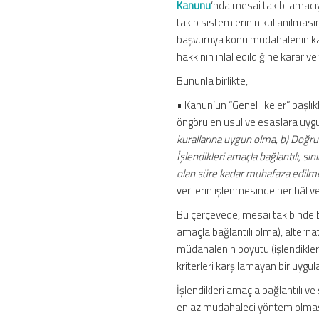
Kanunu
‘nda mesai takibi amacıyl
takip sistemlerinin kullanılması
başvuruya konu müdahalenin kanu
hakkının ihlal edildiğine karar ve
Bununla birlikte,
• Kanun’un “Genel ilkeler” başlı
öngörülen usul ve esaslara uygun
kurallarına uygun olma, b) Doğru 
İşlendikleri amaçla bağlantılı, sını
olan süre kadar muhafaza edilm
verilerin işlenmesinde her hâl ve
Bu çerçevede, mesai takibinde b
amaçla bağlantılı olma), alternat
müdahalenin boyutu (işlendikler
kriterleri karşılamayan bir uygula
İşlendikleri amaçla bağlantılı ve 
en az müdahaleci yöntem olmasın