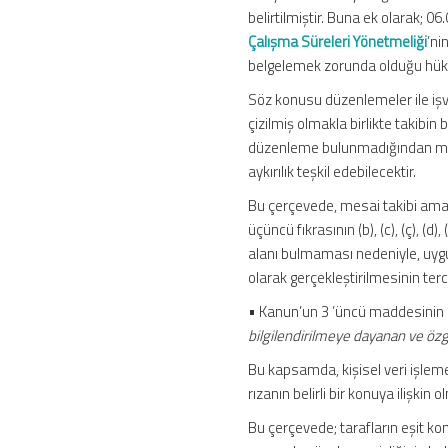
belirtilmiştir. Buna ek olarak; 
Çalışma Süreleri Yönetmeliği
’ni
belgelemek zorunda olduğu hüküm
Söz konusu düzenlemeler ile iş
çizilmiş olmakla birlikte takibi
düzenleme bulunmadığından mesai
aykırılık teşkil edebilecektir.
Bu çerçevede, mesai takibi amac
üçüncü fıkrasının (b), (c), (ç), (d
alanı bulmaması nedeniyle, uygu
olarak gerçekleştirilmesinin terc
• Kanun’un 3 ’üncü maddesinin bir
bilgilendirilmeye dayanan ve özgü
Bu kapsamda, kişisel veri işleme f
rızanın belirli bir konuya ilişk
Bu çerçevede; tarafların eşit kon