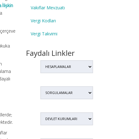
 İlişkin
Vakıflar Mevzuatı
la
Vergi Kodları
 çerçeve
Vergi Takvimi
hukuka
Faydalı Linkler
n
ygulama
dayalı
llerde;
ktedir.
flar