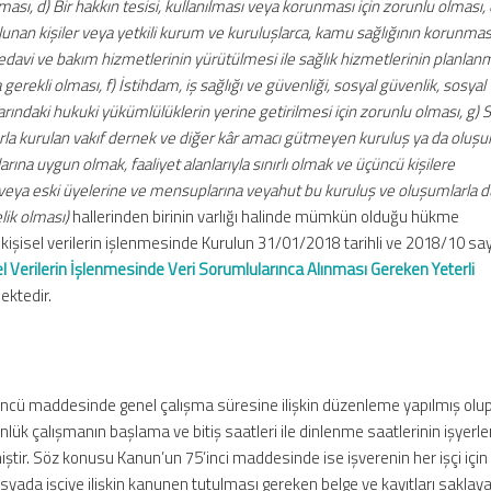
ası, d) Bir hakkın tesisi, kullanılması veya korunması için zorunlu olması, e
nan kişiler veya yetkili kurum ve kuruluşlarca, kamu sağlığının korunmas
tedavi ve bakım hizmetlerinin yürütülmesi ile sağlık hizmetlerinin planlan
erekli olması, f) İstihdam, iş sağlığı ve güvenliği, sosyal güvenlik, sosyal
rındaki hukuki yükümlülüklerin yerine getirilmesi için zorunlu olması, g) S
larla kurulan vakıf dernek ve diğer kâr amacı gütmeyen kuruluş ya da oluşu
rına uygun olmak, faaliyet alanlarıyla sınırlı olmak ve üçüncü kişilere
eya eski üyelerine ve mensuplarına veyahut bu kuruluş ve oluşumlarla d
lik olması)
hallerinden birinin varlığı halinde mümkün olduğu hükme
li kişisel verilerin işlenmesinde Kurulun 31/01/2018 tarihli ve 2018/10 sayı
isel Verilerin İşlenmesinde Veri Sorumlularınca Alınması Gereken Yeterli
ektedir.
üncü maddesinde genel çalışma süresine ilişkin düzenleme yapılmış ol
ük çalışmanın başlama ve bitiş saatleri ile dinlenme saatlerinin işyerle
ştir. Söz konusu Kanun’un 75’inci maddesinde ise işverenin her işçi için 
yada işçiye ilişkin kanunen tutulması gereken belge ve kayıtları saklay