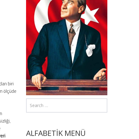
dan biri
an ölçüde
on
zliği,
e
ALFABETİK MENÜ
eri