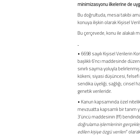
minimizasyonu ilkelerine de uy
Bu doğrultuda, mesai takibi am
konuya ilişkin olarak Kişisel Ver
Bu çerçevede, konu ile alakalı 
• 6698 sayılı Kişisel Verilerin 
başlıklı 6’ncı maddesinde düzenle
sınırlı sayma yoluyla belirlenmiş 
kökeni, siyasi düşüncesi, felsefi 
sendika üyeliği, sağlığı, cinsel h
genetik verileridir.
• Kanun kapsamında özel nitelikli
mevzuatta kapsamlı bir tanım y
3’üncü maddesinin (ff) bendinde 
doğrulama işlemlerinin gerçekleş
edilen kişiye özgü verileri
” olara