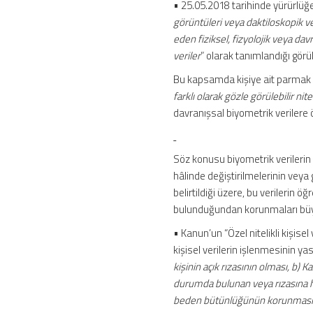
• 25.05.2018 tarihinde yürürlüğ
görüntüleri veya daktiloskopik ve
eden fiziksel, fizyolojik veya dav
veriler
” olarak tanımlandığı görü
Bu kapsamda kişiye ait parmak izi,
farklı olarak gözle görülebilir nite
davranışsal biyometrik verilere 
Söz konusu biyometrik verilerin 
hâlinde değiştirilmelerinin ve
belirtildiği üzere, bu verilerin ö
bulunduğundan korunmaları büy
• Kanun’un “Özel nitelikli kişisel
kişisel verilerin işlenmesinin ya
kişinin açık rızasının olması, b) 
durumda bulunan veya rızasına hu
beden bütünlüğünün korunması için z