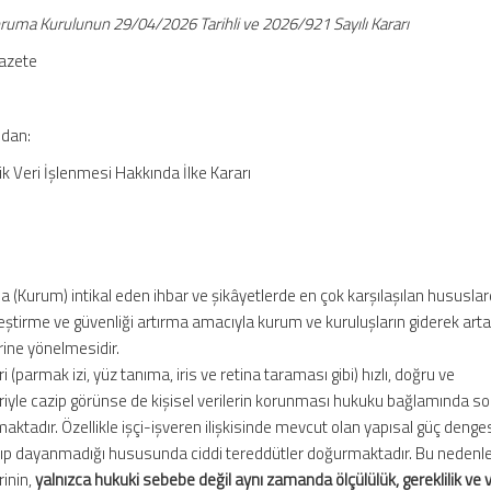
Koruma Kurulunun 29/04/2026 Tarihli ve 2026/921 Sayılı Kararı
Gazete
ndan:
k Veri İşlenmesi Hakkında İlke Kararı
 (Kurum) intikal eden ihbar ve şikâyetlerde en çok karşılaşılan hususlar
lleştirme ve güvenliği artırma amacıyla kurum ve kuruluşların giderek art
ine yönelmesidir.
parmak izi, yüz tanıma, iris ve retina taraması gibi) hızlı, doğru ve
eriyle cazip görünse de kişisel verilerin korunması hukuku bağlamında s
ktadır. Özellikle işçi-işveren ilişkisinde mevcut olan yapısal güç dengesi
anıp dayanmadığı hususunda ciddi tereddütler doğurmaktadır. Bu nedenl
rinin,
yalnızca hukuki sebebe değil aynı zamanda ölçülülük, gereklilik ve v