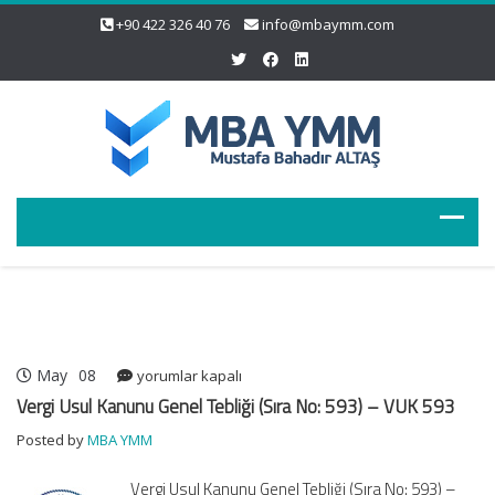
+90 422 326 40 76
info@mbaymm.com
May
08
Vergi
yorumlar kapalı
Usul
Vergi Usul Kanunu Genel Tebliği (Sıra No: 593) – VUK 593
Kanunu
Posted by
MBA YMM
Genel
Tebliği
Vergi Usul Kanunu Genel Tebliği (Sıra No: 593) –
(Sıra