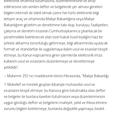
elektronik ortamda tutulmasına, düzenlenmesine ve ibraz
edilmesine izin verilen defter ve belgelerde yer alması gereken
bilgileri internet de dahil olmak üzere her türlü elektronik bilgi
iletişim araç ve ortamında Maliye Bakanlığına veya Maliye
Bakanlığının gözetim ve denetimine tabi olup, kuruluşu, faaliyetleri,
çalışma ve denetim esasları Cumhurbaşkanınca çıkarılacak bir
yönetmelikle belirlenecek olan özel hukuk tüzel kişiliğini haiz bir
şirkete aktarma zorunluluğu getirmeye, bilgi aktarımında uyulacak
format ve standartlar ile uygulamaya ilişkin usul ve esasları tespit
etmeye, bu Kanun kapsamına giren işlemlerde elektronik imza
kullanım usul ve esaslarını düzenlemeye ve denetlemeye
yetkilidir.”,
– Mükerrer 257 nci maddesinin birinci fıkrasında, “Maliye Bakanlığı;
1. Mükellef ve meslek grupları itibariyle muhasebe usul ve
esaslarını tespit etmeye, bu Kanuna göre tutulmakta olan defter
ve belgeler ile bunlara ilaveten tutulmasını veya düzenlenmesini
uygun gördüğü defter ve belgelerin mahiyet, şekil ve ihtiva etmesi
zorunlu bilgileri belirlemeye, bunlarda değişiklik yapmaya; bedeli