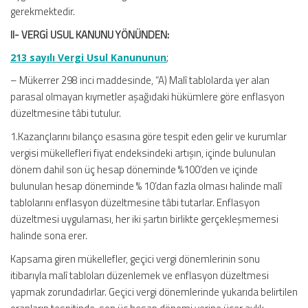
gerekmektedir.
II- VERGİ USUL KANUNU YÖNÜNDEN:
213 sayılı Vergi Usul Kanununun
;
– Mükerrer 298 inci maddesinde, “A) Malî tablolarda yer alan
parasal olmayan kıymetler aşağıdaki hükümlere göre enflasyon
düzeltmesine tâbi tutulur.
1.Kazançlarını bilanço esasına göre tespit eden gelir ve kurumlar
vergisi mükellefleri fiyat endeksindeki artışın, içinde bulunulan
dönem dahil son üç hesap döneminde %100’den ve içinde
bulunulan hesap döneminde % 10’dan fazla olması halinde malî
tablolarını enflasyon düzeltmesine tâbi tutarlar. Enflasyon
düzeltmesi uygulaması, her iki şartın birlikte gerçekleşmemesi
halinde sona erer.
Kapsama giren mükellefler, geçici vergi dönemlerinin sonu
itibarıyla malî tabloları düzenlemek ve enflasyon düzeltmesi
yapmak zorundadırlar. Geçici vergi dönemlerinde yukarıda belirtilen