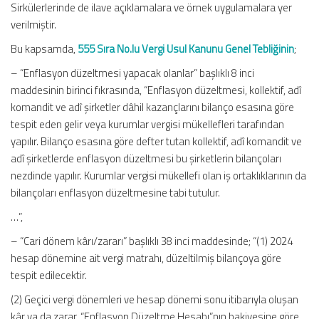
Sirkülerlerinde de ilave açıklamalara ve örnek uygulamalara yer
verilmiştir.
Bu kapsamda,
555 Sıra No.lu Vergi Usul Kanunu Genel Tebliğinin
;
– “Enflasyon düzeltmesi yapacak olanlar” başlıklı 8 inci
maddesinin birinci fıkrasında, “Enflasyon düzeltmesi, kollektif, adî
komandit ve adî şirketler dâhil kazançlarını bilanço esasına göre
tespit eden gelir veya kurumlar vergisi mükellefleri tarafından
yapılır. Bilanço esasına göre defter tutan kollektif, adî komandit ve
adî şirketlerde enflasyon düzeltmesi bu şirketlerin bilançoları
nezdinde yapılır. Kurumlar vergisi mükellefi olan iş ortaklıklarının da
bilançoları enflasyon düzeltmesine tabi tutulur.
…”,
– “Cari dönem kârı/zararı” başlıklı 38 inci maddesinde; “(1) 2024
hesap dönemine ait vergi matrahı, düzeltilmiş bilançoya göre
tespit edilecektir.
(2) Geçici vergi dönemleri ve hesap dönemi sonu itibarıyla oluşan
kâr ya da zarar, “Enflasyon Düzeltme Hesabı”nın bakiyesine göre