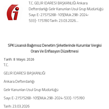
T.C. GELİR İDARESİ BAŞKANLIĞI Ankara
Vergisi
Defterdarlığı Gelir Kanunları Usul Grup Müdürlüğü
Oranı
Sayı: E-27575268-105[Mük.298-2024-
Ve
Enflasyon
533]-175780 Tarih: 23.03.2026…
Düzeltmesi
için
SPK Lisanslı Bağımsız Denetim Şirketlerinde Kurumlar Vergisi
Oranı Ve Enflasyon Düzeltmesi
Tarih:
8 Mayıs 2026
T.C.
GELİR İDARESİ BAŞKANLIĞI
Ankara Defterdarlığı
Gelir Kanunları Usul Grup Müdürlüğü
Sayı: E-27575268-105[Mük.298-2024-533]-175780
Tarih: 23.03.2026