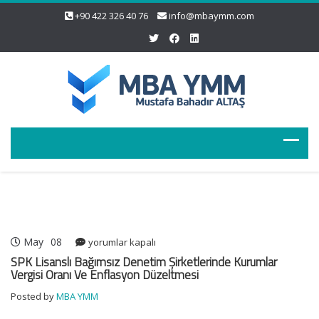
+90 422 326 40 76
info@mbaymm.com
May
08
SPK
yorumlar kapalı
Lisanslı
SPK Lisanslı Bağımsız Denetim Şirketlerinde Kurumlar
Bağımsız
Vergisi Oranı Ve Enflasyon Düzeltmesi
Denetim
Posted by
MBA YMM
Şirketlerinde
Kurumlar