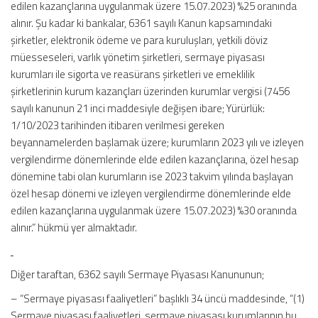
edilen kazançlarına uygulanmak üzere 15.07.2023) %25 oranında
alınır. Şu kadar ki bankalar, 6361 sayılı Kanun kapsamındaki
şirketler, elektronik ödeme ve para kuruluşları, yetkili döviz
müesseseleri, varlık yönetim şirketleri, sermaye piyasası
kurumları ile sigorta ve reasürans şirketleri ve emeklilik
şirketlerinin kurum kazançları üzerinden kurumlar vergisi (7456
sayılı kanunun 21 inci maddesiyle değişen ibare; Yürürlük:
1/10/2023 tarihinden itibaren verilmesi gereken
beyannamelerden başlamak üzere; kurumların 2023 yılı ve izleyen
vergilendirme dönemlerinde elde edilen kazançlarına, özel hesap
dönemine tabi olan kurumların ise 2023 takvim yılında başlayan
özel hesap dönemi ve izleyen vergilendirme dönemlerinde elde
edilen kazançlarına uygulanmak üzere 15.07.2023) %30 oranında
alınır.” hükmü yer almaktadır.
Diğer taraftan, 6362 sayılı Sermaye Piyasası Kanununun;
– “Sermaye piyasası faaliyetleri” başlıklı 34 üncü maddesinde, “(1)
Sermaye piyasası faaliyetleri, sermaye piyasası kurumlarının bu