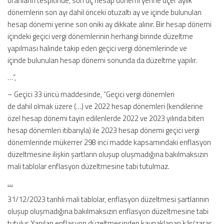
oranların tespitinde, son üç hesap dönemi yerine üçer aylık
dönemlerin son ayı dahil önceki otuzaltı ay ve içinde bulunulan
hesap dönemi yerine son oniki ay dikkate alınır. Bir hesap dönemi
içindeki geçici vergi dönemlerinin herhangi birinde düzeltme
yapılması halinde takip eden geçici vergi dönemlerinde ve
içinde bulunulan hesap dönemi sonunda da düzeltme yapılır.
…”,
– Geçici 33 üncü maddesinde, “Geçici vergi dönemleri
de dahil olmak üzere (…) ve 2022 hesap dönemleri (kendilerine
özel hesap dönemi tayin edilenlerde 2022 ve 2023 yılında biten
hesap dönemleri itibarıyla) ile 2023 hesap dönemi geçici vergi
dönemlerinde mükerrer 298 inci madde kapsamındaki enflasyon
düzeltmesine ilişkin şartların oluşup oluşmadığına bakılmaksızın
mali tablolar enflasyon düzeltmesine tabi tutulmaz.
…
31/12/2023 tarihli mali tablolar, enflasyon düzeltmesi şartlarının
oluşup oluşmadığına bakılmaksızın enflasyon düzeltmesine tabi
tutulur. Yapılan enflasyon düzeltmesinden kaynaklanan kâr/zarar