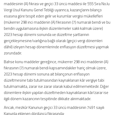
maddesinin (A) fıkrası ve geçici 33 üncü maddesi ile 555 Sıra No.lu
Vergi Usul Kanunu Genel Tebliği uyarınca, kazançlarını bilanço
esasına göre tespit eden gelir ve kurumlar vergisi mükellefleri
(mükerrer 298 inci maddenin (A) fıkrasının (7) numaralı bendi ve bu
bendin uygulamasına ilişkin düzenlemeler saklı kalmak üzere)
2023 hesap dönemi sonunda ve düzeltme şartlarının
gerçekleşmesine/varlığına bağlı olarak (geçici vergi dönemleri
dâhil) izleyen hesap dönemlerinde enflasyon düzeltmesi yapmak
zorundadır.
Bahse konu maddeler gereğince, mükerrer 298 inci maddenin (A)
fıkrasının (7) numaralı bendi kapsamındakiler hariç olmak üzere,
2023 hesap dönemi sonuna ait bilançonun enflasyon
düzeltmesine tabi tutulmasından kaynaklanan kâr vergiye tabi
tutulmamakta, zarar ise zarar olarak kabul edilmemektedir. Diğer
dönemlere ilişkin yapılan düzeltmeden kaynaklanan kâr/zarar ise
ilgili dönem kazancının tespitinde dikkate alınmaktadır.
Ancak, mezkûr Kanunun geçici 33 üncü maddesinin 7491 sayılı
Kanunla eklenen dördüncü fıkrasında;