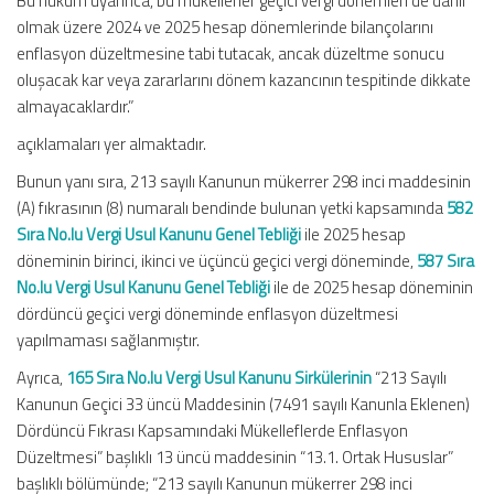
Bu hüküm uyarınca, bu mükellefler geçici vergi dönemleri de dahil
olmak üzere 2024 ve 2025 hesap dönemlerinde bilançolarını
enflasyon düzeltmesine tabi tutacak, ancak düzeltme sonucu
oluşacak kar veya zararlarını dönem kazancının tespitinde dikkate
almayacaklardır.”
açıklamaları yer almaktadır.
Bunun yanı sıra, 213 sayılı Kanunun mükerrer 298 inci maddesinin
(A) fıkrasının (8) numaralı bendinde bulunan yetki kapsamında
582
Sıra No.lu Vergi Usul Kanunu Genel Tebliği
ile 2025 hesap
döneminin birinci, ikinci ve üçüncü geçici vergi döneminde,
587 Sıra
No.lu Vergi Usul Kanunu Genel Tebliği
ile de 2025 hesap döneminin
dördüncü geçici vergi döneminde enflasyon düzeltmesi
yapılmaması sağlanmıştır.
Ayrıca,
165 Sıra No.lu Vergi Usul Kanunu Sirkülerinin
“213 Sayılı
Kanunun Geçici 33 üncü Maddesinin (7491 sayılı Kanunla Eklenen)
Dördüncü Fıkrası Kapsamındaki Mükelleflerde Enflasyon
Düzeltmesi” başlıklı 13 üncü maddesinin “13.1. Ortak Hususlar”
başlıklı bölümünde; “213 sayılı Kanunun mükerrer 298 inci