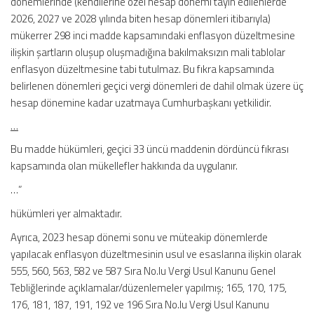
dönemlerinde (kendilerine özel hesap dönemi tayin edilenlerde
2026, 2027 ve 2028 yılında biten hesap dönemleri itibarıyla)
mükerrer 298 inci madde kapsamındaki enflasyon düzeltmesine
ilişkin şartların oluşup oluşmadığına bakılmaksızın mali tablolar
enflasyon düzeltmesine tabi tutulmaz. Bu fıkra kapsamında
belirlenen dönemleri geçici vergi dönemleri de dahil olmak üzere üç
hesap dönemine kadar uzatmaya Cumhurbaşkanı yetkilidir.
…
Bu madde hükümleri, geçici 33 üncü maddenin dördüncü fıkrası
kapsamında olan mükellefler hakkında da uygulanır.
…”
hükümleri yer almaktadır.
Ayrıca, 2023 hesap dönemi sonu ve müteakip dönemlerde
yapılacak enflasyon düzeltmesinin usul ve esaslarına ilişkin olarak
555, 560, 563, 582 ve 587 Sıra No.lu Vergi Usul Kanunu Genel
Tebliğlerinde açıklamalar/düzenlemeler yapılmış; 165, 170, 175,
176, 181, 187, 191, 192 ve 196 Sıra No.lu Vergi Usul Kanunu