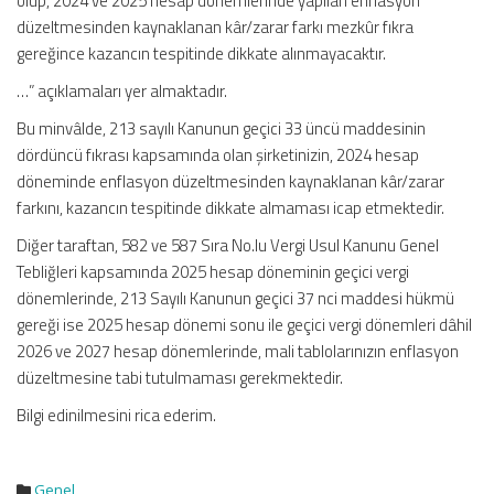
olup, 2024 ve 2025 hesap dönemlerinde yapılan enflasyon
düzeltmesinden kaynaklanan kâr/zarar farkı mezkûr fıkra
gereğince kazancın tespitinde dikkate alınmayacaktır.
…” açıklamaları yer almaktadır.
Bu minvâlde, 213 sayılı Kanunun geçici 33 üncü maddesinin
dördüncü fıkrası kapsamında olan şirketinizin, 2024 hesap
döneminde enflasyon düzeltmesinden kaynaklanan kâr/zarar
farkını, kazancın tespitinde dikkate almaması icap etmektedir.
Diğer taraftan, 582 ve 587 Sıra No.lu Vergi Usul Kanunu Genel
Tebliğleri kapsamında 2025 hesap döneminin geçici vergi
dönemlerinde, 213 Sayılı Kanunun geçici 37 nci maddesi hükmü
gereği ise 2025 hesap dönemi sonu ile geçici vergi dönemleri dâhil
2026 ve 2027 hesap dönemlerinde, mali tablolarınızın enflasyon
düzeltmesine tabi tutulmaması gerekmektedir.
Bilgi edinilmesini rica ederim.
Genel