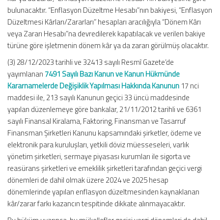
bulunacaktır. “Enflasyon Düzeltme Hesabı”nın bakiyesi, “Enflasyon
Düzeltmesi Kârları/Zararları” hesapları aracılığıyla “Dönem Kârı
veya Zararı Hesabı”na devredilerek kapatılacak ve verilen bakiye
türüne göre işletmenin dönem kâr ya da zararı görülmüş olacaktır.
(3) 28/12/2023 tarihli ve 32413 sayılı Resmî Gazete’de
yayımlanan
7491 Sayılı Bazı Kanun ve Kanun Hükmünde
Kararnamelerde Değişiklik Yapılması Hakkında Kanunun
17 nci
maddesi ile, 213 sayılı Kanunun geçici 33 üncü maddesinde
yapılan düzenlemeye göre bankalar, 21/11/2012 tarihli ve 6361
sayılı Finansal Kiralama, Faktoring, Finansman ve Tasarruf
Finansman Şirketleri Kanunu kapsamındaki şirketler, ödeme ve
elektronik para kuruluşları, yetkili döviz müesseseleri, varlık
yönetim şirketleri, sermaye piyasası kurumları ile sigorta ve
reasürans şirketleri ve emeklilik şirketleri tarafından geçici vergi
dönemleri de dahil olmak üzere 2024 ve 2025 hesap
dönemlerinde yapılan enflasyon düzeltmesinden kaynaklanan
kâr/zarar farkı kazancın tespitinde dikkate alınmayacaktır.