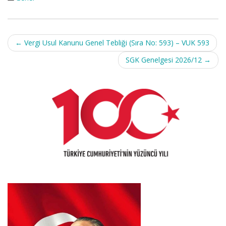
Post
←
Vergi Usul Kanunu Genel Tebliği (Sıra No: 593) – VUK 593
navigation
SGK Genelgesi 2026/12
→