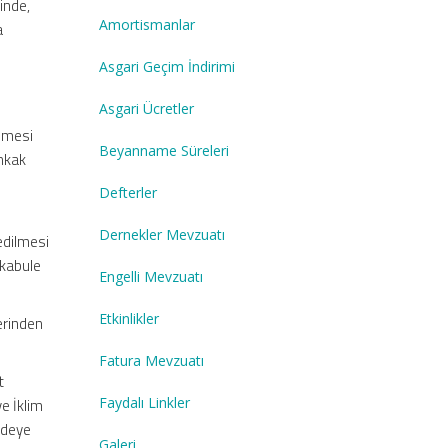
inde,
Amortismanlar
a
Asgari Geçim İndirimi
Asgari Ücretler
enmesi
Beyanname Süreleri
ihkak
Defterler
Dernekler Mevzuatı
 edilmesi
n kabule
Engelli Mevzuatı
Etkinlikler
erinden
Fatura Mevzuatı
t
Faydalı Linkler
ve İklim
addeye
Galeri