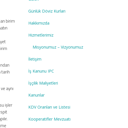
Günlük Döviz Kurları
lan birim
Hakkımızda
aatın
Hizmetlerimiz
iyet
Misyonumuz – Vizyonumuz
birim
İletişim
fından
İş Kanunu IPC
 tarih
İşçilik Maliyetleri
 ve aynı
Kanunlar
su işler
KDV Oranları ve Listesi
espit
ılır.
Kooperatifler Mevzuatı
ltme