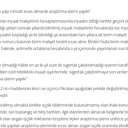
an yapı ruhsatı esas alınarak araştırma işlemi yapılır.”
iş olan inşaat maliyetinin hesaplanmasında inşaatın bittiği tarihte geçerli o
ığı yıldan sonraki yıllarda bitirilmiş inşaat maliyetinin hesabında ise; inş
nşaatın başladığı yıl ile bitirildiği yıl arasındaki tüm yıllara ait birim maliyet
ı sonucu bulunan birim maliyet bedeli esas alınır. Birden fazla birim mal
ı halinde, aritmetik ortalama hesabında o yıl içerisinde yayımlanan son 
lmadığı hâlde en az iki yıl süre ile sigortalı çalıştırılmadığı işveren tara
len özel nitelikteki inşaat işyerlerinde, sigortalı çalıştırılmaya son verilen
 işlemi yapılır.”
 nci maddesinin ikinci ve üçüncü fıkraları aşağıdaki şekilde değiştirilmiş
ştir.
 edilmiş olmakla birlikte işçilik bildiriminde bulunulmamış olan ihale konu
inde, işin başlangıç ve bitiş tarihleri, ilgili idarelerden alınacak belgelerle t
i olan asgari işçilik miktarının tespitine ilişkin araştırma işlemi ünitece yap
rinde yapılan araştırma işleminde esas alınan asgari işçilik oranında eksi