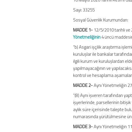
Yayımlandı
Sayı: 33255
için
Sosyal Güvenlik Kurumundan:
MADDE 1-
12/5/2010 tarihli v
Yönetmeliğinin
4 üncü maddesinin 
“b) Asgari işçilik araştırma işl
kuruluşlar ile bankalar tarafından
ilgili kurum ve kuruluşlardan eld
yapılmayacağının ve yapılacaksa y
kontrol ve hesaplama aşamaları
MADDE 2-
Aynı Yönetmeliğin 27 
“(8) Aynı işveren tarafından yapt
işyerlerinde, parsellerinin bitişi
aylık süre içerisinde talepte bulu
numarasında yürütülmesine ünitec
MADDE 3-
Aynı Yönetmeliğin 110