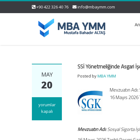
+90 422 326 40 76
info@mbaymm.com
An
SSİ Yönetmeliğinde Asgari İşç
MAY
Posted by
MBA YMM
20
Mevzuatın Adı: 
16 Mayıs 2026 
SSİ
yorumlar
Yönetmeliğinde
kapalı
Asgari
İşçilik
Mevzuatın Adı:
Sosyal Sigorta İş
Araştırması
Değişikliği
16 Mayıs 2026 Tarihli Resmi Ga