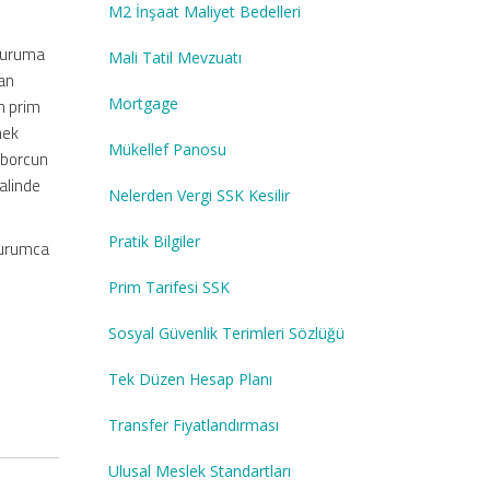
M2 İnşaat Maliyet Bedelleri
 Kuruma
Mali Tatil Mevzuatı
yan
Mortgage
n prim
mek
Mükellef Panosu
 borcun
alinde
Nelerden Vergi SSK Kesilir
Pratik Bilgiler
 Kurumca
Prim Tarifesi SSK
Sosyal Güvenlik Terimleri Sözlüğü
Tek Düzen Hesap Planı
Transfer Fiyatlandırması
Ulusal Meslek Standartları