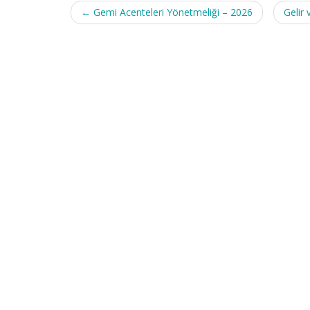
Post
←
Gemi Acenteleri Yönetmeliği – 2026
Gelir 
navigation