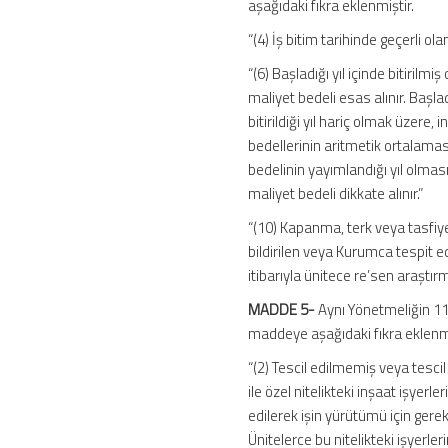
aşağıdaki fıkra eklenmiştir.
“(4) İş bitim tarihinde geçerli ol
“(6) Başladığı yıl içinde bitirilm
maliyet bedeli esas alınır. Başlad
bitirildiği yıl hariç olmak üzere, i
bedellerinin aritmetik ortalamas
bedelinin yayımlandığı yıl olmas
maliyet bedeli dikkate alınır.”
“(10) Kapanma, terk veya tasfiye o
bildirilen veya Kurumca tespit edi
itibarıyla ünitece re’sen araştırma
MADDE 5-
Aynı Yönetmeliğin 112
maddeye aşağıdaki fıkra eklenmi
“(2) Tescil edilmemiş veya tescil
ile özel nitelikteki inşaat işyerler
edilerek işin yürütümü için gerekl
Ünitelerce bu nitelikteki işyerle