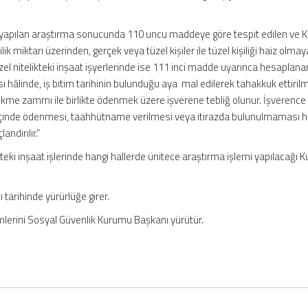
de yapılan araştırma sonucunda 110 uncu maddeye göre tespit edilen ve
ilik miktarı üzerinden, gerçek veya tüzel kişiler ile tüzel kişiliği haiz olma
el nitelikteki inşaat işyerlerinde ise 111 inci madde uyarınca hesaplana
sı hâlinde, iş bitim tarihinin bulunduğu aya mal edilerek tahakkuk ettiril
ikme zammı ile birlikte ödenmek üzere işverene tebliğ olunur. İşverence
ay içinde ödenmesi, taahhütname verilmesi veya itirazda bulunulmaması h
andırılır.”
ikteki inşaat işlerinde hangi hallerde ünitece araştırma işlemi yapılacağı
tarihinde yürürlüğe girer.
lerini Sosyal Güvenlik Kurumu Başkanı yürütür.