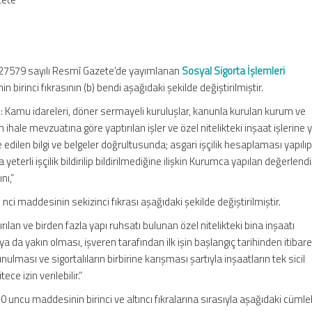
e 27579 sayılı Resmî Gazete’de yayımlanan
Sosyal Sigorta İşlemleri
birinci fıkrasının (b) bendi aşağıdaki şekilde değiştirilmiştir.
emi: Kamu idareleri, döner sermayeli kuruluşlar, kanunla kurulan kurum ve
 ihale mevzuatına göre yaptırılan işler ve özel nitelikteki inşaat işlerine 
e edilen bilgi ve belgeler doğrultusunda; asgari işçilik hesaplaması yapılı
eterli işçilik bildirilip bildirilmediğine ilişkin Kurumca yapılan değerlend
nı,”
nci maddesinin sekizinci fıkrası aşağıdaki şekilde değiştirilmiştir.
ırılan ve birden fazla yapı ruhsatı bulunan özel nitelikteki bina inşaatı
k ya da yakın olması, işveren tarafından ilk işin başlangıç tarihinden itibare
nulması ve sigortalıların birbirine karışması şartıyla inşaatların tek sicil
e izin verilebilir.”
 uncu maddesinin birinci ve altıncı fıkralarına sırasıyla aşağıdaki cümle