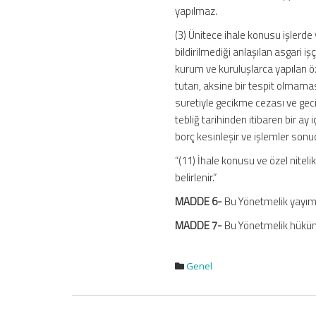
yapılmaz.
(3) Ünitece ihale konusu işler
bildirilmediği anlaşılan asgari işç
kurum ve kuruluşlarca yapılan öz
tutarı, aksine bir tespit olmama
suretiyle gecikme cezası ve gec
tebliğ tarihinden itibaren bir 
borç kesinleşir ve işlemler sonuçl
“(11) İhale konusu ve özel nitel
belirlenir.”
MADDE 6-
Bu Yönetmelik yayımı 
MADDE 7-
Bu Yönetmelik hüküm
Genel