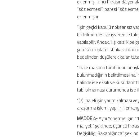
eklenmiş, ikinci fıkrasında yer
“sözleşmesi” ibaresi “sözleşme 
eklenmiştir.
“İşin geçici kabulü noksansız ya
bildirilmemesi ve işverence tal
yapılabilir. Ancak, ilişiksizlik
gereken toplam istihkak tutarın
bedelinden düşülerek kalan tutar
“İhale makamı tarafından onayla
bulunmadığının belirtilmesi halin
halinde ise eksik ve kusurların ta
tabi olmaması durumunda ise ihal
“(7) İhaleli işin yarım kalması
araştırma işlemi yapılır. Herhan
MADDE 4-
Aynı Yönetmeliğin 111
maliyeti” şeklinde, üçüncü fıkras
Değişikliği Bakanlığınca” şeklind