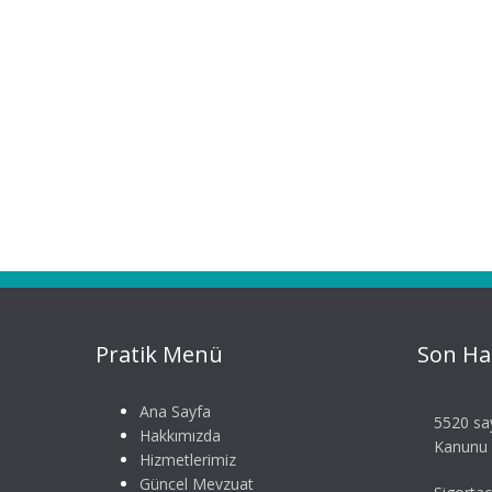
Pratik Menü
Son Ha
Ana Sayfa
5520 say
Hakkımızda
Kanunu S
Hizmetlerimiz
Güncel Mevzuat