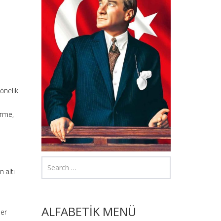
yönelik
p
irme,
n altı
ALFABETİK MENÜ
ler