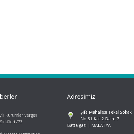
berler
Adresimiz
Şifa Mahallesi Tekel Sokak
ılı Kurumlar Vergisi
No 31 Kat 2 Daire 7
irküleri /73
Battalgazi | MALATYA