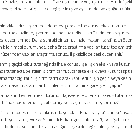
 alan “sözleşmesinde” ibareleri “sözleşmesinde veya şartnamesinde” şekl
veya şartnamesi” şeklinde değiştirilmiş ve aynı maddeye aşağıdaki fıkr
pılmakla birlikte işverene ödenmesi gereken toplam istihkak tutarının
ep edilmesi halinde, işverene ödenen hakediş tutarı üzerinden araştırma
 belgesi düzenlenmez. Daha sonraki bir tarihte ihale makamı tarafından öd
ın bildirilmesi durumunda, daha önce araştırma yapılan tutar toplam ist
 üzerinden yapılan araştırma sonucu ilişiksizlik belgesi düzenlenir.”
nmış geçici kabul tutanağında ihale konusu işe ilişkin eksik veya kusur
de tutanakta belirtilen iş bitim tarihi, tutanakta eksik veya kusur tespit
mamlandığı tarih, iş bitim tarihi olarak kabul edilir. İşin geçici veya kesi
e makamı tarafından bildirilen iş bitim tarihine göre işlem yapılır.”
 veya ihalenin feshedilmesi durumunda, işverene ödenen hakediş tutarı üz
gi bir hakediş ödemesi yapılmamış ise araştırma işlemi yapılmaz.”
 inci maddesinin ikinci fıkrasında yer alan “Bina maliyeti” ibaresi “İnşaa
ında yer alan “Çevre ve Şehircilik Bakanlığınca” ibaresi “Çevre, Şehircilik 
e, dördüncü ve altıncı fıkraları aşağıdaki şekilde değiştirilmiş ve aynı m