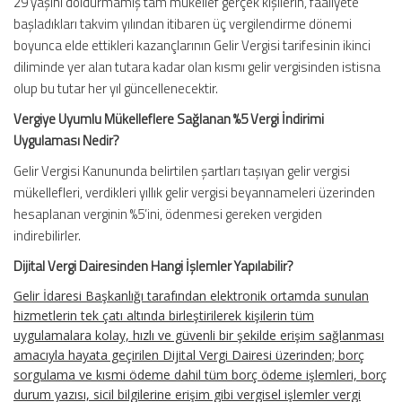
29 yaşını doldurmamış tam mükellef gerçek kişilerin, faaliyete
başladıkları takvim yılından itibaren üç vergilendirme dönemi
boyunca elde ettikleri kazançlarının Gelir Vergisi tarifesinin ikinci
diliminde yer alan tutara kadar olan kısmı gelir vergisinden istisna
olup bu tutar her yıl güncellenecektir.
Vergiye Uyumlu Mükelleflere Sağlanan %5 Vergi İndirimi
Uygulaması Nedir?
Gelir Vergisi Kanununda belirtilen şartları taşıyan gelir vergisi
mükellefleri, verdikleri yıllık gelir vergisi beyannameleri üzerinden
hesaplanan verginin %5’ini, ödenmesi gereken vergiden
indirebilirler.
Dijital Vergi Dairesinden Hangi İşlemler Yapılabilir?
Gelir İdaresi Başkanlığı tarafından elektronik ortamda sunulan
hizmetlerin tek çatı altında birleştirilerek kişilerin tüm
uygulamalara kolay, hızlı ve güvenli bir şekilde erişim sağlanması
amacıyla hayata geçirilen Dijital Vergi Dairesi üzerinden; borç
sorgulama ve kısmi ödeme dahil tüm borç ödeme işlemleri, borç
durum yazısı, sicil bilgilerine erişim gibi vergisel işlemler vergi