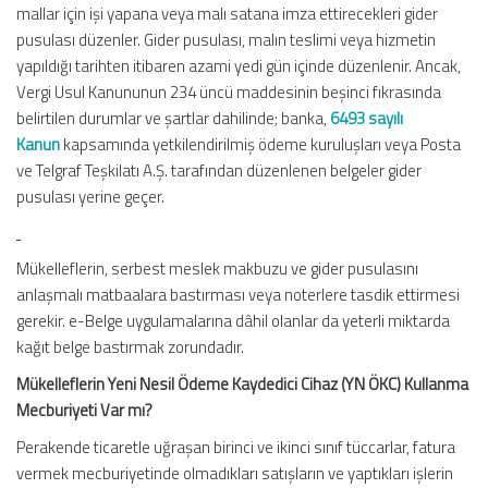
mallar için işi yapana veya malı satana imza ettirecekleri gider
pusulası düzenler. Gider pusulası, malın teslimi veya hizmetin
yapıldığı tarihten itibaren azami yedi gün içinde düzenlenir. Ancak,
Vergi Usul Kanununun 234 üncü maddesinin beşinci fıkrasında
belirtilen durumlar ve şartlar dahilinde; banka,
6493 sayılı
Kanun
kapsamında yetkilendirilmiş ödeme kuruluşları veya Posta
ve Telgraf Teşkilatı A.Ş. tarafından düzenlenen belgeler gider
pusulası yerine geçer.
Mükelleflerin, serbest meslek makbuzu ve gider pusulasını
anlaşmalı matbaalara bastırması veya noterlere tasdik ettirmesi
gerekir. e-Belge uygulamalarına dâhil olanlar da yeterli miktarda
kağıt belge bastırmak zorundadır.
Mükelleflerin Yeni Nesil Ödeme Kaydedici Cihaz (YN ÖKC) Kullanma
Mecburiyeti Var mı?
Perakende ticaretle uğraşan birinci ve ikinci sınıf tüccarlar, fatura
vermek mecburiyetinde olmadıkları satışların ve yaptıkları işlerin