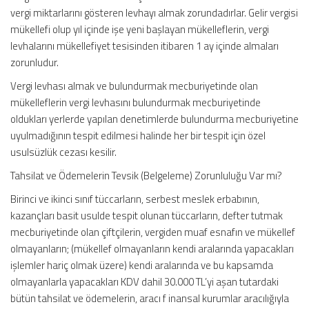
vergi miktarlarını gösteren levhayı almak zorundadırlar. Gelir vergisi
mükellefi olup yıl içinde işe yeni başlayan mükelleflerin, vergi
levhalarını mükellefiyet tesisinden itibaren 1 ay içinde almaları
zorunludur.
Vergi levhası almak ve bulundurmak mecburiyetinde olan
mükelleflerin vergi levhasını bulundurmak mecburiyetinde
oldukları yerlerde yapılan denetimlerde bulundurma mecburiyetine
uyulmadığının tespit edilmesi halinde her bir tespit için özel
usulsüzlük cezası kesilir.
Tahsilat ve Ödemelerin Tevsik (Belgeleme) Zorunluluğu Var mı?
Birinci ve ikinci sınıf tüccarların, serbest meslek erbabının,
kazançları basit usulde tespit olunan tüccarların, defter tutmak
mecburiyetinde olan çiftçilerin, vergiden muaf esnafın ve mükellef
olmayanların; (mükellef olmayanların kendi aralarında yapacakları
işlemler hariç olmak üzere) kendi aralarında ve bu kapsamda
olmayanlarla yapacakları KDV dahil 30.000 TL’yi aşan tutardaki
bütün tahsilat ve ödemelerin, aracı f inansal kurumlar aracılığıyla