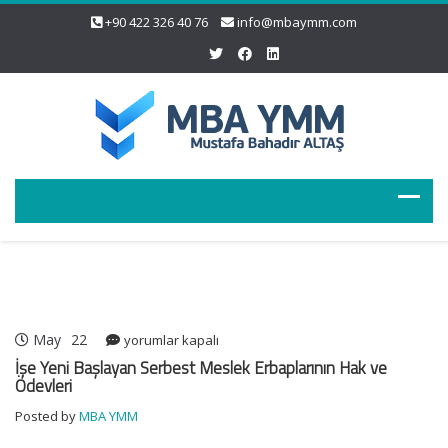
+90 422 326 40 76
info@mbaymm.com
May
22
İşe
yorumlar kapalı
Yeni
İşe Yeni Başlayan Serbest Meslek Erbaplarının Hak ve
Başlayan
Ödevleri
Serbest
Posted by
MBA YMM
Meslek
Erbaplarının