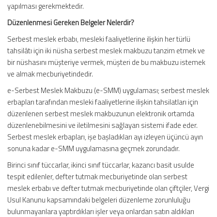
yapılması gerekmektedir.
Düzenlenmesi Gereken Belgeler Nelerdir?
Serbest meslek erbabı, mesleki faaliyetlerine ilişkin her türlü
tahsilâtı için iki nüsha serbest meslek makbuzu tanzim etmek ve
bir nüshasını müşteriye vermek, müşteri de bu makbuzu istemek
ve almak mecburiyetindedir.
e-Serbest Meslek Makbuzu (e-SMM) uygulaması; serbest meslek
erbapları tarafından mesleki faaliyetlerine ilişkin tahsilatları için
düzenlenen serbest meslek makbuzunun elektronik ortamda
düzenlenebilmesini ve iletilmesini sağlayan sistemi ifade eder.
Serbest meslek erbapları, işe başladıkları ayı izleyen üçüncü ayın
sonuna kadar e-SMM uygulamasına geçmek zorundadır.
Birinci sınıf tüccarlar, ikinci sınıf tüccarlar, kazancı basit usulde
tespit edilenler, defter tutmak mecburiyetinde olan serbest
meslek erbabı ve defter tutmak mecburiyetinde olan çiftçiler, Vergi
Usul Kanunu kapsamındaki belgeleri düzenleme zorunluluğu
bulunmayanlara yaptırdıkları işler veya onlardan satın aldıkları