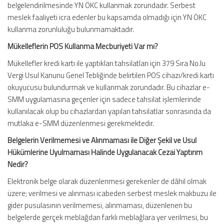
belgelendirilmesinde YN ÖKC kullanmak zorundadır. Serbest
meslek faaliyeti icra edenler bu kapsamda olmadığı için YN ÖKC
kullanma zorunluluğu bulunmamaktadır.
Mükelleflerin POS Kullanma Mecburiyeti Var mı?
Mükellefler kredi kartı ile yaptıkları tahsilatları için 379 Sıra No.lu
Vergi Usul Kanunu Genel Tebliğinde belirtilen POS cihazı/kredi kartı
okuyucusu bulundurmak ve kullanmak zorundadır. Bu cihazlar e-
SMM uygulamasına geçenler için sadece tahsilat işlemlerinde
kullanılacak olup bu cihazlardan yapılan tahsilatlar sonrasında da
mutlaka e-SMM düzenlenmesi gerekmektedir.
Belgelerin Verilmemesi ve Alınmaması ile Diğer Şekil ve Usul
Hükümlerine Uyulmaması Halinde Uygulanacak Cezai Yaptırım
Nedir?
Elektronik belge olarak düzenlenmesi gerekenler de dâhil olmak
üzere; verilmesi ve alınması icabeden serbest meslek makbuzu ile
gider pusulasının verilmemesi, alınmaması, düzenlenen bu
belgelerde gerçek meblağdan farklı meblağlara yer verilmesi, bu