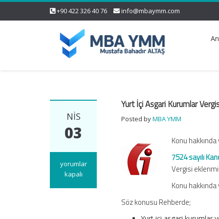
+90 422 326 40 76
info@mbaymm.com
An
Yurt İçi Asgari Kurumlar Verg
NIS
Posted by
MBA YMM
03
Konu hakkında 
7524 sayılı Kan
Yurt
yorumlar
Vergisi eklenmiş
İçi
kapalı
Asgari
Konu hakkında 
Kurumlar
Söz konusu Rehberde;
Vergisi
Rehberi
Yurt içi asgari kurumlar v