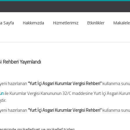
a Sayfa
Hakkımızda
Hizmetlerimiz
Etkinlikler
Makalele
isi Rehberi Yayımlandı
yeni hazırlanan
“Yurt İçi Asgari Kurumlar Vergisi Rehberi”
kullanıma sunu
un
ile Kurumlar Vergisi Kanununun 32/C maddesine Yurt İçi Asgari Kuru
tir.
yeni hazırlanan
“Yurt İçi Asgari Kurumlar Vergisi Rehberi”
kullanıma sunu
ergisinde mükellefiyet ve mükellef türleri,