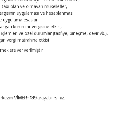
e tabi olan ve olmayan mükellefler,
 vergisinin uygulaması ve hesaplanması,
e uygulama esasları,
sgari kurumlar vergisine etkisi,
işlemleri ve özel durumlar (tasfiye, birleşme, devir vb.),
gari vergi matrahına etkisi
neklere yer verilmiştir.
Merkezini
VİMER-189
arayabilirsiniz.