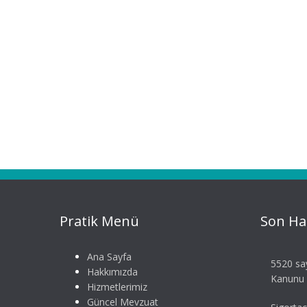
Pratik Menü
Son Ha
Ana Sayfa
5520 say
Hakkımızda
Kanunu S
Hizmetlerimiz
Güncel Mevzuat