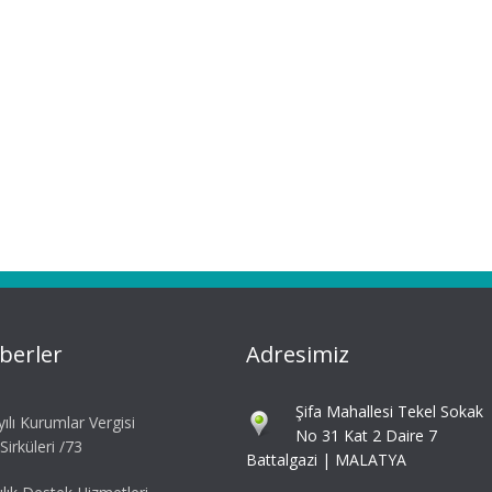
berler
Adresimiz
Şifa Mahallesi Tekel Sokak
ılı Kurumlar Vergisi
No 31 Kat 2 Daire 7
irküleri /73
Battalgazi | MALATYA