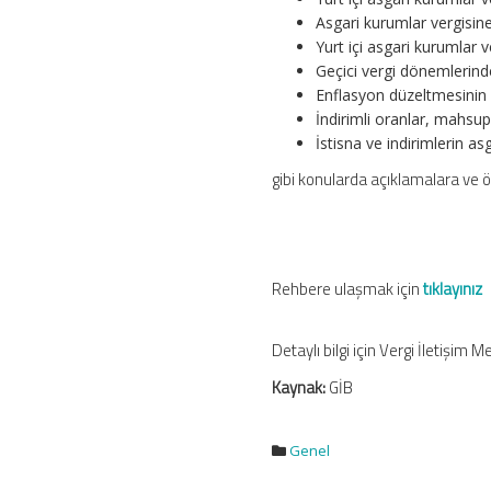
Yayımlandı
Asgari kurumlar vergisin
için
Yurt içi asgari kurumlar
Geçici vergi dönemlerind
Enflasyon düzeltmesinin a
İndirimli oranlar, mahsup 
İstisna ve indirimlerin as
gibi konularda açıklamalara ve ör
Rehbere ulaşmak için
tıklayınız
Detaylı bilgi için Vergi İletişim 
Kaynak:
GİB
Genel