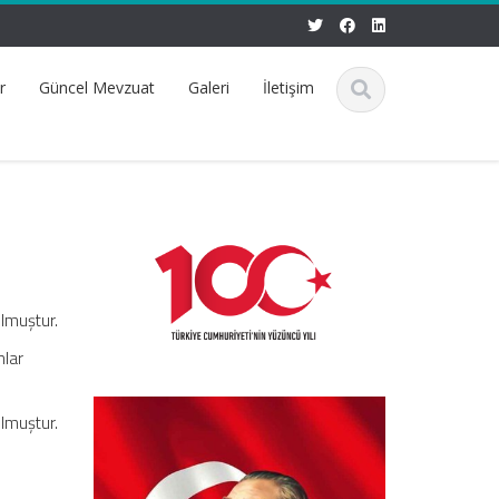
r
Güncel Mevzuat
Galeri
İletişim
lmuştur.
mlar
lmuştur.