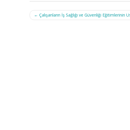
Post
←
Çalışanların İş Sağlığı ve Güvenliği Eğitimlerinin
navigation