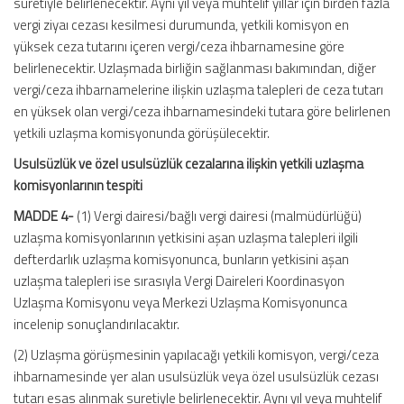
suretiyle belirlenecektir. Aynı yıl veya muhtelif yıllar için birden fazla
vergi ziyaı cezası kesilmesi durumunda, yetkili komisyon en
yüksek ceza tutarını içeren vergi/ceza ihbarnamesine göre
belirlenecektir. Uzlaşmada birliğin sağlanması bakımından, diğer
vergi/ceza ihbarnamelerine ilişkin uzlaşma talepleri de ceza tutarı
en yüksek olan vergi/ceza ihbarnamesindeki tutara göre belirlenen
yetkili uzlaşma komisyonunda görüşülecektir.
Usulsüzlük ve özel usulsüzlük cezalarına ilişkin yetkili uzlaşma
komisyonlarının tespiti
MADDE 4-
(1) Vergi dairesi/bağlı vergi dairesi (malmüdürlüğü)
uzlaşma komisyonlarının yetkisini aşan uzlaşma talepleri ilgili
defterdarlık uzlaşma komisyonunca, bunların yetkisini aşan
uzlaşma talepleri ise sırasıyla Vergi Daireleri Koordinasyon
Uzlaşma Komisyonu veya Merkezi Uzlaşma Komisyonunca
incelenip sonuçlandırılacaktır.
(2) Uzlaşma görüşmesinin yapılacağı yetkili komisyon, vergi/ceza
ihbarnamesinde yer alan usulsüzlük veya özel usulsüzlük cezası
tutarı esas alınmak suretiyle belirlenecektir. Aynı yıl veya muhtelif