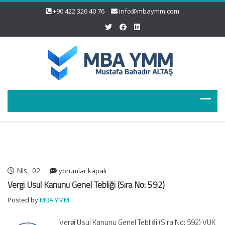
+90 422 326 40 76
info@mbaymm.com
Nis
02
Vergi
yorumlar kapalı
Usul
Vergi Usul Kanunu Genel Tebliği (Sıra No: 592)
Kanunu
Posted by
MBA YMM
Genel
Tebliği
Vergi Usul Kanunu Genel Tebliği (Sıra No: 592) VUK
(Sıra