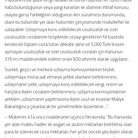
hata bulunduğunun veya yargı kararları ile idarenin ihtilaf konusu
olayda görüş farklılığının olduğunun ileri sürülmesi durumunda,
idare bu bölümde yer alan hükümler çerçevesinde mükellefler ile
uzlaşabilir. Uzlaşmaya konu edilebilecek usulsüzlük ve özel
usulsüzlük cezalarının tespitinde cezayı gerektiren fiil bazında
kesilecek toplam ceza tutarı dikkate alınır ve 5.000 Türk lirasını
aşmayan usulsüzlük ve özel usulsüzlük cezaları için Kanunun
376 ncı maddesindeki indirim oranı %50 artırımlı olarak uygulanır…
Sürekli, geçici ve merkezi uzlaşma komisyonlarının teşkili,
uzlaşmaya müracaat etmeye yetkili olanların belirlenmesi,
uzlaşmanın şekli, uzlaşmaya konu edilebilecek vergi, resim ve
harçlara ilişkin cezaların belirlenmesi, uzlaşma komisyonlarının
yetkileri, uzlaşmanın yapılmasına ilişkin usul ve esaslar Maliye
Bakanlığınca çıkarılacak bir yönetmelikle düzenlenir…”,
– Mükerrer 414 üncü maddesinin üçüncü fıkrasında; “Bu Kanunda
yer alan maktu hadler ile asgari ve azami miktarları belirtilmiş olan
para ile ödenecek ceza miktarları, her yıl bir önceki yıla ilişkin olarak