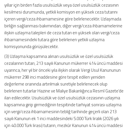
yıllar için birden fazla usulsüzlük veya özel usulsüzlük cezasının
kesilmesi durumunda, yetkili komisyon en yüksek ceza tutarını
içeren vergi/ceza ihbarnamesine göre belirlenecektir. Uzlaşmada
birliğin sağlanması bakımından, diğer vergi/ceza ihbarnamelerine
ilişkin uzlaşma talepleri de ceza tutarı en yüksek olan vergi/ceza
ihbarnamesindeki tutara göre belirlenen yetkili uzlaşma
komisyonunda görüşülecektir.
(3) Uzlaşma kapsamına alınan usulsüzlük ve özel usulsüzlük
cezalarının tutarı, 213 sayılı Kanunun mükerrer 414 üncü maddesi
uyarınca, her yıl bir önceki yıla ilişkin olarak Vergi Usul Kanununun
mükerrer 298 inci maddesine göre tespit edilen yeniden
değerleme oranında artırılmak suretiyle belirlenecek olup
belirlenen tutarlar Hazine ve Maliye Bakanlığınca Resmî Gazete’de
ilan edilecektir. Usulsüzlük ve özel usulsüzlük cezasının uzlaşma
kapsamına girip girmediğinin tespitinde tarhiyat sonrası uzlaşma
için vergi/ceza ihbarnamesinin tebliğ tarihinde geçerli olan 213
sayılı Kanunun ek 1 inci maddesindeki 5.000 Türk liralık (2026 yılı
için 40.000 Türk lirası) tutarın, mezkûr Kanunun 414 üncü maddesi