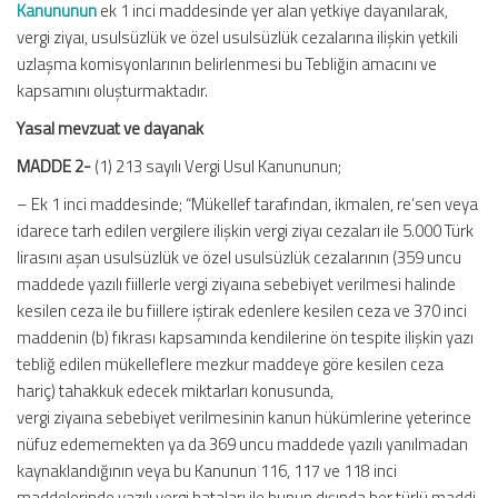
Kanununun
ek 1 inci maddesinde yer alan yetkiye dayanılarak,
vergi ziyaı, usulsüzlük ve özel usulsüzlük cezalarına ilişkin yetkili
uzlaşma komisyonlarının belirlenmesi bu Tebliğin amacını ve
kapsamını oluşturmaktadır.
Yasal mevzuat ve dayanak
MADDE 2-
(1) 213 sayılı Vergi Usul Kanununun;
– Ek 1 inci maddesinde; “Mükellef tarafından, ikmalen, re’sen veya
idarece tarh edilen vergilere ilişkin vergi ziyaı cezaları ile 5.000 Türk
lirasını aşan usulsüzlük ve özel usulsüzlük cezalarının (359 uncu
maddede yazılı fiillerle vergi ziyaına sebebiyet verilmesi halinde
kesilen ceza ile bu fiillere iştirak edenlere kesilen ceza ve 370 inci
maddenin (b) fıkrası kapsamında kendilerine ön tespite ilişkin yazı
tebliğ edilen mükelleflere mezkur maddeye göre kesilen ceza
hariç) tahakkuk edecek miktarları konusunda,
vergi ziyaına sebebiyet verilmesinin kanun hükümlerine yeterince
nüfuz edememekten ya da 369 uncu maddede yazılı yanılmadan
kaynaklandığının veya bu Kanunun 116, 117 ve 118 inci
maddelerinde yazılı vergi hataları ile bunun dışında her türlü maddi