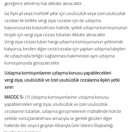
gereğince artırılmış hali dikkate alınacaktır.
(4) Aynı yıl veya muhtelif yıllar için usulsüzlük veya özel usulsüzlük
cezaları ile birlikte vergi ziyaı cezaları için de uzlaşma
başvurusunda bulunulması halinde, yetkili uzlaşma komisyonunun
tespiti için vergi ziyaı cezası tutarları dikkate alınacaktır.
Vergi ziyaı cezası tutarı hangi uzlaşma komisyonunun yetkisinde
kalıyorsa, kesilen diğer ceza/cezalar için yapılan uzlaşma talepleri
de uzlaşmada birliğin sağlanması bakımından aynı uzlaşma
komisyonunda görüşülecektir.
Uzlaşma komisyonlarının uzlaşma konusu yapabilecekleri
vergi ziyaı, usulsüzlük ve özel usulsüzlük cezalarına ilişkin yetki
sınırı
MADDE 5-
(1) Uzlaşma komisyonlarının uzlaşma konusu
yapabilecekleri vergi ziyaı, usulsüzlük ve özel usulsüzlük
cezalarının tutarları, uzlaşma görüşmelerinin mahallinde hızlı bir
şekilde sonuçlandırılması amacıyla ve gerekli görülen diğer
hallerde iller veya il grupları itibarıyla Gelir İdaresi Başkanlığı