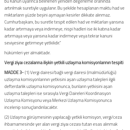
bu Kanun uyarınca belirlenen yeniden değerleme oranında
artırılmak suretiyle uygulanır. Bu şekilde hesaplanan maktu had ve
miktarların yüzde beşini aşmayan kesirler dikkate alınmaz.
Cumhurbaşkanı, bu suretle tespit edilen had ve miktarları yarısına
kadar artırmaya veya indirmeye, nispi hadleri ise iki katına kadar
artırmaya veya yarısına kadar indirmeye veya tekrar kanuni
seviyesine getirmeye yetkilidir.”
hükümleri yer almaktadır.
Vergi ziyaı cezalarına ilişkin yetkili uzlaşma komisyonlarının tespiti
MADDE 3-
(1) Vergi dairesi/bağlı vergi dairesi (malmüdürlüğü)
uzlaşma komisyonlarının yetkisini aşan uzlaşma talepleri ilgili
defterdarlık uzlaşma komisyonunca, bunların yetkisini aşan
uzlaşma talepleri ise sırasıyla Vergi Daireleri Koordinasyon
Uzlaşma Komisyonu veya Merkezi Uzlaşma Komisyonunca
incelenip sonuçlandırılacaktır.
(2) Uzlaşma görüşmesinin yapılacağı yetkili komisyon, vergi/ceza
ihbarnamesinde yer alan vergi ziyaı cezası tutarı esas alınmak