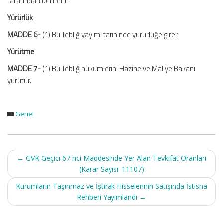
tarafından belirlenir.
Yürürlük
MADDE 6-
(1) Bu Tebliğ yayımı tarihinde yürürlüğe girer.
Yürütme
MADDE 7-
(1) Bu Tebliğ hükümlerini Hazine ve Maliye Bakanı
yürütür.
Genel
Post
←
GVK Geçici 67 nci Maddesinde Yer Alan Tevkifat Oranları
navigation
(Karar Sayısı: 11107)
Kurumların Taşınmaz ve İştirak Hisselerinin Satışında İstisna
Rehberi Yayımlandı
→