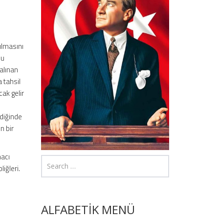
ılmasını
mu
alınan
a tahsil
cak gelir
ldiğinde
n bir
macı
iğleri.
ALFABETİK MENÜ