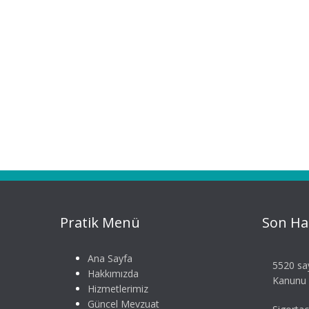
Pratik Menü
Son Ha
Ana Sayfa
5520 say
Hakkımızda
Kanunu S
Hizmetlerimiz
Güncel Mevzuat