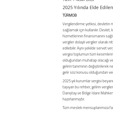
İçin
2025 Yılında Elde Edil
Beyanname
Rehberi
TÜRMOB
için
Vergilendirme yetkisi, devletin 
sağlamak için kullanılır. Devlet,
hizmetlerinin finansmanını sağ
vergiler dolaylı vergiler olarak 
edilebilir. Aynı şekilde servet ve
vergisi toplumun tüm kesimlerini
olduğundan muhatap olacağı vergi
gelirin tanımının değiştirilerek 
gelir söz konusu olduğundan vergi
2025 yılı kurumlar vergisi bey
taşıyan bu rehber, gelirin vergil
Danıştay ve Bölge İdare Mahkeme
hazırlanmıştır.
Tüm meslek mensuplarımıza fay