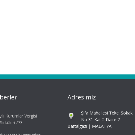
berler
Adresimiz
Şifa Mahallesi Tekel Sokak
ılı Kurumlar Vergisi
No 31 Kat 2 Daire 7
irküleri /73
Battalgazi | MALATYA