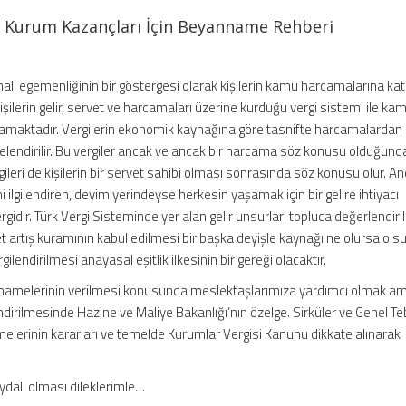
en Kurum Kazançları İçin Beyanname Rehberi
malı egemenliğinin bir göstergesi olarak kişilerin kamu harcamalarına kat
 kişilerin gelir, servet ve harcamaları üzerine kurduğu vergi sistemi ile ka
lamaktadır. Vergilerin ekonomik kaynağına göre tasnifte harcamalardan 
nitelendirilir. Bu vergiler ancak ve ancak bir harcama söz konusu olduğund
rgileri de kişilerin bir servet sahibi olması sonrasında söz konusu olur. An
 ilgilendiren, deyim yerindeyse herkesin yaşamak için bir gelire ihtiyacı
dir. Türk Vergi Sisteminde yer alan gelir unsurları topluca değerlendiri
net artış kuramının kabul edilmesi bir başka deyişle kaynağı ne olursa olsu
lendirilmesi anayasal eşitlik ilkesinin bir gereği olacaktır.
annamelerinin verilmesi konusunda meslektaşlarımıza yardımcı olmak a
endirilmesinde Hazine ve Maliye Bakanlığı’nın özelge. Sirküler ve Genel Tebl
lerinin kararları ve temelde Kurumlar Vergisi Kanunu dikkate alınarak
dalı olması dileklerimle…