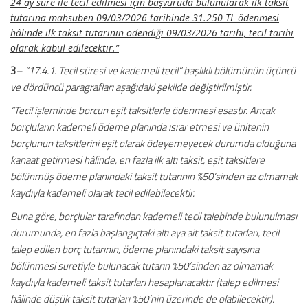
24 ay süre ile tecil edilmesi için başvuruda bulunularak ilk taksit
tutarına mahsuben 09/03/2026 tarihinde 31.250 TL ödenmesi
hâlinde ilk taksit tutarının ödendiği 09/03/2026 tarihi, tecil tarihi
olarak kabul edilecektir.”
3
– “17.4.1. Tecil süresi ve kademeli tecil” başlıklı bölümünün üçüncü
ve dördüncü paragrafları aşağıdaki şekilde değiştirilmiştir.
“Tecil işleminde borcun eşit taksitlerle ödenmesi esastır. Ancak
borçluların kademeli ödeme planında ısrar etmesi ve ünitenin
borçlunun taksitlerini eşit olarak ödeyemeyecek durumda olduğuna
kanaat getirmesi hâlinde, en fazla ilk altı taksit, eşit taksitlere
bölünmüş ödeme planındaki taksit tutarının %50’sinden az olmamak
kaydıyla kademeli olarak tecil edilebilecektir.
Buna göre, borçlular tarafından kademeli tecil talebinde bulunulması
durumunda, en fazla başlangıçtaki altı aya ait taksit tutarları, tecil
talep edilen borç tutarının, ödeme planındaki taksit sayısına
bölünmesi suretiyle bulunacak tutarın %50’sinden az olmamak
kaydıyla kademeli taksit tutarları hesaplanacaktır (talep edilmesi
hâlinde düşük taksit tutarları %50’nin üzerinde de olabilecektir).