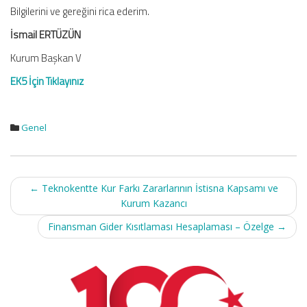
Bilgilerini ve gereğini rica ederim.
İsmail ERTÜZÜN
Kurum Başkan V
EK5 İçin Tıklayınız
Genel
Post
←
Teknokentte Kur Farkı Zararlarının İstisna Kapsamı ve
navigation
Kurum Kazancı
Finansman Gider Kısıtlaması Hesaplaması – Özelge
→