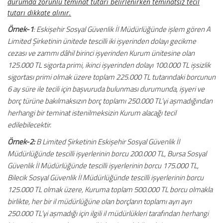
durumda zorunlu teminat tutarı belirlenirken teminatsız tecil
tutarı dikkate alınır.
Örnek-1
: Eskişehir Sosyal Güvenlik İl Müdürlüğünde işlem gören A
Limited Şirketinin ünitede tescilli iki işyerinden dolayı gecikme
cezası ve zammı dâhil birinci işyerinden Kurum ünitesine olan
125.000 TL sigorta primi, ikinci işyerinden dolayı 100.000 TL işsizlik
sigortası primi olmak üzere toplam 225.000 TL tutarındaki borcunun
6 ay süre ile tecili için başvuruda bulunması durumunda, işyeri ve
borç türüne bakılmaksızın borç toplamı 250.000 TL’yi aşmadığından
herhangi bir teminat istenilmeksizin Kurum alacağı tecil
edilebilecektir.
Örnek-2:
B Limited Şirketinin Eskişehir Sosyal Güvenlik İl
Müdürlüğünde tescilli işyerlerinin borcu 200.000 TL, Bursa Sosyal
Güvenlik İl Müdürlüğünde tescilli işyerlerinin borcu 175.000 TL,
Bilecik Sosyal Güvenlik İl Müdürlüğünde tescilli işyerlerinin borcu
125.000 TL olmak üzere, Kuruma toplam 500.000 TL borcu olmakla
birlikte, her bir il müdürlüğüne olan borçların toplamı ayrı ayrı
250.000 TL’yi aşmadığı için ilgili il müdürlükleri tarafından herhangi