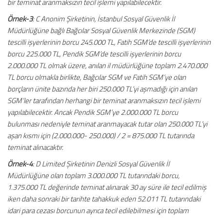
bir teminat aranmaksızın tecil işlemi yapılabilecektir.
Örnek-3
: C Anonim Şirketinin, İstanbul Sosyal Güvenlik İl
Müdürlüğüne bağlı Bağcılar Sosyal Güvenlik Merkezinde (SGM)
tescilli işyerlerinin borcu 245.000 TL, Fatih SGM’de tescilli işyerlerinin
borcu 225.000 TL, Pendik SGM’de tescilli işyerlerinin borcu
2.000.000 TL olmak üzere, anılan il müdürlüğüne toplam 2.470.000
TL borcu olmakla birlikte, Bağcılar SGM ve Fatih SGM’ye olan
borçların ünite bazında her biri 250.000 TL’yi aşmadığı için anılan
SGM’ler tarafından herhangi bir teminat aranmaksızın tecil işlemi
yapılabilecektir. Ancak Pendik SGM’ye 2.000.000 TL borcu
bulunması nedeniyle teminat aranmayacak tutar olan 250.000 TL’yi
aşan kısmı için (2.000.000- 250.000) / 2 = 875.000 TL tutarında
teminat alınacaktır.
Örnek-4
: D Limited Şirketinin Denizli Sosyal Güvenlik İl
Müdürlüğüne olan toplam 3.000.000 TL tutarındaki borcu,
1.375.000 TL değerinde teminat alınarak 30 ay süre ile tecil edilmiş
iken daha sonraki bir tarihte tahakkuk eden 52.011 TL tutarındaki
idari para cezası borcunun ayrıca tecil edilebilmesi için toplam