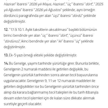
Haziran
” ibaresi “
2026 yılı Mayıs, Haziran
“, “
üç
” ibaresi “
dört
“, “
2025
yılı Ağustos
” ibaresi “
2026 yılı Ağustos
” şeklinde, aynı örneğin
dördüncü paragrafında yer alan “
üçü
” ibaresi “
dördü
” şeklinde
değiştirilmiştir.
12.
“17.9.10.1. Aylık taksitlerin aksatılması” başlıklı bölümünün
birinci bendinde yer alan “
üç
” ibaresi “
dört
“, “
üçüncü
” ibaresi
“
dördüncü
“, ikinci bendinde yer alan “
iki
” ibaresi “
üç
” şeklinde
değiştirilmiştir.
13.
Ek-5 yazı örneği ekteki şekilde değiştirilmiştir.
14.
Bu Genelge, yayımı tarihinde yürürlüğe girer. Bununla birlikte,
Genelgenin 2 numaralı maddesi ile getirilen değişiklik, bu
Genelgenin yürürlük tarihinden sonra alınan tecil başvurularına
uygulanacaktır. Genelgenin 9, 11 ve 12 numaralı maddeleri ile
getirilen değişiklikler ise bu Genelgenin yürürlük tarihinden önce
alınıp da karara bağlanmamış tecil talepleri ile bu tarih itibarıyla
devam eden tecil işlemleri için de kalan süre dikkate alınmak
suretiyle geçerli olacaktır.