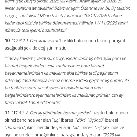
edilmiştir. Borçlu şirket, 2025 yılı Kasım, Aralık ayları ile 2026 yılı
Nisan aylarına ait taksitleri ödememiştir. Ödenmeyen bu üç taksitin
en geç son taksit (18’inci taksit) tarihi olan 10/11/2026 tarihine
kadar tecil faiziyle birlikte ödenmemesi hâlinde 11/11/2026 tarihi
itibarıyla tecil işlemi bozulacaktır.”
10.
“17.8.2.1. Cari ay kavramı”
başlıklı bölümünün birinci paragrafı
aşağıdaki şekilde değiştirilmiştir.
“Cari ay kavramı, yasal süresi içerisinde verilmiş olan aylık prim ve
hizmet belgelerinden veya muhtasar ve prim hizmet
beyannamelerinden kaynaklanmakla birlikte tecil peşinatının
ödendiği tarih itibarıyla henüz ödeme vadesi geçmemiş primler ile
bu tarihten sonra yasal süresi içerisinde verilen prim
belgelerinden/beyannamelerinden kaynaklanan primler, cari ay
borcu olarak kabul edilecektir.”
11
. “17.8.2.2.
Cari ay yönünden bozma şartları
” başlıklı bölümünün
birinci bendinde yer alan “
üç
” ibaresi “
dört
“, “
üçüncü
” ibaresi
“
dördüncü
“, ikinci bendinde yer alan “
iki
” ibaresi “
üç
” şeklinde ve
aynı bölümdeki örneğin ikinci paragrafında yer alan
“2025 yılı