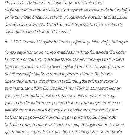
Dolayısıyla söz konusu tecil işlemi, yeni tecil talebinin
değerlendirilmesinde dikkate alınmayacak ve başvuruda bulunduğu
yıl ile bu yıldan önceki iki takvim yılı içerisinde bozulan tecil sayısı iki
olacağından dolayı 05/10/2026 tarihli tecil talebi diğer şartları da
sağlaması halinde kabul edilecektir.”
5-
” 17.6. Teminat” başlıklı bölümü aşağıdaki şekilde değiştirilmiştir.
“6183 sayılı Kanunun 48 inci maddesinin ikinci fıkrasında “Şu kadar
ki, amme borçlusunun alacaklı tahsil daireleri itibarıyla tecil edilen
borçlarının toplamı ellibin (ikiyüzellibin) Yeni Türk Lirasını (bu tutar
dahil) aşmadığı takdirde teminat şartı aranılmaz. Bu tutarın
üzerindeki amme alacaklarının tecilinde, gösterilmesi zorunlu
teminat tutarı ellibin (ikiyüzellibin) Yeni Türk Lirasını aşan kısmın
yarısıdır. Cumhurbaşkanı; bu tutarı on katına kadar artırmaya,
yarısına kadar indirmeye, yeniden kanuni tutarına getirmeye ve
alacaklı amme idareleri itibarıyla bu hadler arasında farklı tutar
belirlemeye yetkilidir.” hükmüne yer verilmiştir. Bu hükümde
belirtilen tutar, teminatsız tecil tutarı olup tecil işleminde teminat
gösterilmesine gerek olmayan borç tutarını göstermektedir. Bu