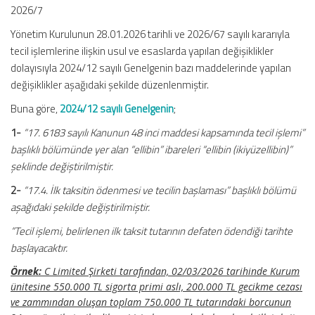
2026/7
Yönetim Kurulunun 28.01.2026 tarihli ve 2026/67 sayılı kararıyla
tecil işlemlerine ilişkin usul ve esaslarda yapılan değişiklikler
dolayısıyla 2024/12 sayılı Genelgenin bazı maddelerinde yapılan
değişiklikler aşağıdaki şekilde düzenlenmiştir.
Buna göre,
2024/12 sayılı Genelgenin
;
1-
“17. 6183 sayılı Kanunun 48 inci maddesi kapsamında tecil işlemi”
başlıklı bölümünde yer alan “ellibin” ibareleri “ellibin (ikiyüzellibin)”
şeklinde değiştirilmiştir.
2-
“17.4. İlk taksitin ödenmesi ve tecilin başlaması” başlıklı bölümü
aşağıdaki şekilde değiştirilmiştir.
“Tecil işlemi, belirlenen ilk taksit tutarının defaten ödendiği tarihte
başlayacaktır.
Örnek:
C Limited Şirketi tarafından, 02/03/2026 tarihinde Kurum
ünitesine 550.000 TL sigorta primi aslı, 200.000 TL gecikme cezası
ve zammından oluşan toplam 750.000 TL tutarındaki borcunun