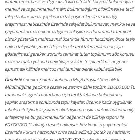
ipotek, rehin, haciz ve diğer kısıtlayıcı nitelikte takyidat bulunmayan
menkul veya gayrimenkul malın bulunmadığının bildirilmesi ve tecil
talep tarihine kadar yapılan icra takip işlemleri ile mal varlığı
araştırması neticesinde üzerinde takyidat bulunmayan menkul veya
gayrimenkul mal bulunmadığının anlaşılması durumunda, teminat
olarak gösterilen mahcuz mal üzerinde Kurum haczinden önce tesis
edilen takyidatın güncel değerleri ile tecil talep edilen borç için
gösterilmesi gereken zorunlu teminat tutarı toplamının söz konusu
mahcuz malın yukarıda belirtildiği şekilde tespit edilmiş değerini
aşmaması hâlinde mahcuz mal teminat olarak kabul edilebilir.
Örnek:
N Anonim Şirketi tarafından Muğla Sosyal Güvenlik İl
Müdürlüğüne gecikme cezası ve zammı dâhil toplam 20.000.000 TL
tutarındaki sigorta primi borcu için tecil talebinde bulunulmuş,
yapılan araştırma sonucunda tapu kayıtları üzerine haciz uygulanan
fabrika niteliğindeki gayrimenkul dışında başka malının bulunmadığı
anlaşılmış ve bu gayrimenkulün değerinin de bilirkişi raporu ile
60.000.000 TL olduğu tespit edilmiştir. Söz konusu gayrimenkul
üzerinde Kurum haczinden önce tesis edilmiş ipotek ve hacizlerin
güncel değerleri toplamının 50.000.000 TL olduğu varsayılır ise