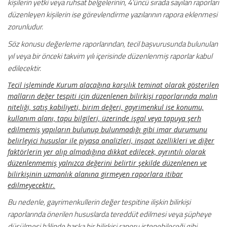
kişilerin yetki veya ruhsat belgelerinin, 4’üncü sırada sayılan raporları
düzenleyen kişilerin ise görevlendirme yazılarının rapora eklenmesi
zorunludur.
Söz konusu değerleme raporlarından, tecil başvurusunda bulunulan
yıl veya bir önceki takvim yılı içerisinde düzenlenmiş raporlar kabul
edilecektir.
Tecil işleminde Kurum alacağına karşılık teminat olarak gösterilen
malların değer tespiti için düzenlenen bilirkişi raporlarında malın
niteliği, satış kabiliyeti, birim değeri, gayrimenkul ise konumu,
kullanım alanı, tapu bilgileri, üzerinde işgal veya tapuya şerh
edilmemiş yapıların bulunup bulunmadığı gibi imar durumunu
belirleyici hususlar ile piyasa analizleri, inşaat özellikleri ve diğer
faktörlerin yer alıp almadığına dikkat edilecek, ayrıntılı olarak
düzenlenmemiş yalnızca değerini belirtir şekilde düzenlenen ve
bilirkişinin uzmanlık alanına girmeyen raporlara itibar
edilmeyecektir.
Bu nedenle, gayrimenkullerin değer tespitine ilişkin bilirkişi
raporlarında önerilen hususlarda tereddüt edilmesi veya şüpheye
düşülmesi hâlinde başka bir bilirkişi raporu istenebileceği gibi,