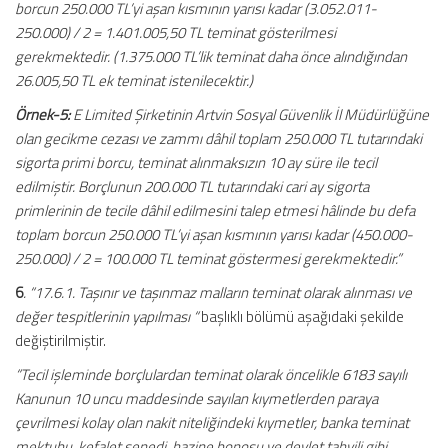
borcun 250.000 TL’yi aşan kısmının yarısı kadar (3.052.011-
250.000) / 2 = 1.401.005,50 TL teminat gösterilmesi
gerekmektedir. (1.375.000 TL’lik teminat daha önce alındığından
26.005,50 TL ek teminat istenilecektir.)
Örnek-5:
E Limited Şirketinin Artvin Sosyal Güvenlik İl Müdürlüğüne
olan gecikme cezası ve zammı dâhil toplam 250.000 TL tutarındaki
sigorta primi borcu, teminat alınmaksızın 10 ay süre ile tecil
edilmiştir. Borçlunun 200.000 TL tutarındaki cari ay sigorta
primlerinin de tecile dâhil edilmesini talep etmesi hâlinde bu defa
toplam borcun 250.000 TL’yi aşan kısmının yarısı kadar (450.000-
250.000) / 2 = 100.000 TL teminat göstermesi gerekmektedir.”
6
. “17.6.1. Taşınır ve taşınmaz malların teminat olarak alınması ve
değer tespitlerinin yapılması “
başlıklı bölümü aşağıdaki şekilde
değiştirilmiştir.
“Tecil işleminde borçlulardan teminat olarak öncelikle 6183 sayılı
Kanunun 10 uncu maddesinde sayılan kıymetlerden paraya
çevrilmesi kolay olan nakit niteliğindeki kıymetler, banka teminat
mektubu, kefalet senedi, hazine bonosu ve devlet tahvili gibi