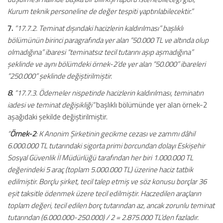
Kurum teknik personeline de değer tespiti yaptırılabilecektir.”
7.
“17.7.2. Teminat dışındaki hacizlerin kaldırılması” başlıklı
bölümünün birinci paragrafında yer alan “50.000 TL ve altında olup
olmadığına” ibaresi “teminatsız tecil tutarını aşıp aşmadığına”
şeklinde ve aynı bölümdeki örnek-2’de yer alan “50.000” ibareleri
“250.000” şeklinde değiştirilmiştir.
8.
“17.7.3. Ödemeler nispetinde hacizlerin kaldırılması, teminatın
iadesi ve teminat değişikliği”
başlıklı bölümünde yer alan örnek-2
aşağıdaki şekilde değiştirilmiştir.
“
Örnek-2
: K Anonim Şirketinin gecikme cezası ve zammı dâhil
6.000.000 TL tutarındaki sigorta primi borcundan dolayı Eskişehir
Sosyal Güvenlik İl Müdürlüğü tarafından her biri 1.000.000 TL
değerindeki 5 araç (toplam 5.000.000 TL) üzerine haciz tatbik
edilmiştir. Borçlu şirket, tecil talep etmiş ve söz konusu borçlar 36
eşit taksitle ödenmek üzere tecil edilmiştir. Haczedilen araçların
toplam değeri, tecil edilen borç tutarından az, ancak zorunlu teminat
tutarından (6.000.000-250.000) / 2 = 2.875.000 TL’den fazladır.