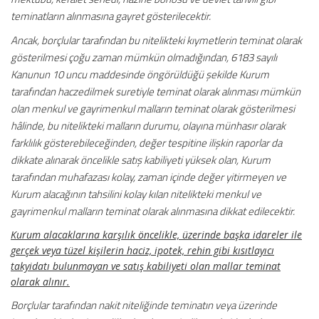
teminatların alınmasına gayret gösterilecektir.
Ancak, borçlular tarafından bu nitelikteki kıymetlerin teminat olarak
gösterilmesi çoğu zaman mümkün olmadığından, 6183 sayılı
Kanunun 10 uncu maddesinde öngörüldüğü şekilde Kurum
tarafından haczedilmek suretiyle teminat olarak alınması mümkün
olan menkul ve gayrimenkul malların teminat olarak gösterilmesi
hâlinde, bu nitelikteki malların durumu, olayına münhasır olarak
farklılık gösterebileceğinden, değer tespitine ilişkin raporlar da
dikkate alınarak öncelikle satış kabiliyeti yüksek olan, Kurum
tarafından muhafazası kolay, zaman içinde değer yitirmeyen ve
Kurum alacağının tahsilini kolay kılan nitelikteki menkul ve
gayrimenkul malların teminat olarak alınmasına dikkat edilecektir.
Kurum alacaklarına karşılık öncelikle, üzerinde başka idareler ile
gerçek veya tüzel kişilerin haciz, ipotek, rehin gibi kısıtlayıcı
takyidatı bulunmayan ve satış kabiliyeti olan mallar teminat
olarak alınır.
Borçlular tarafından nakit niteliğinde teminatın veya üzerinde