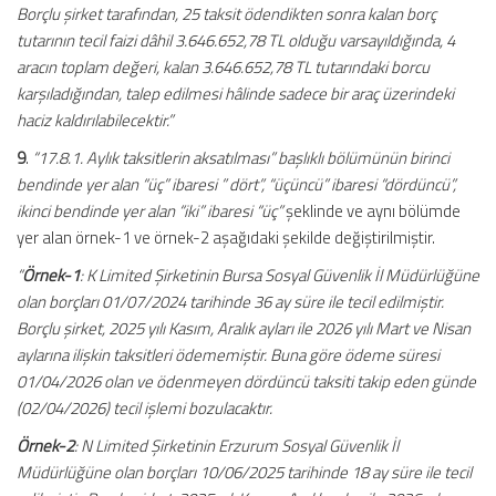
Borçlu şirket tarafından, 25 taksit ödendikten sonra kalan borç
tutarının tecil faizi dâhil 3.646.652,78 TL olduğu varsayıldığında, 4
aracın toplam değeri, kalan 3.646.652,78 TL tutarındaki borcu
karşıladığından, talep edilmesi hâlinde sadece bir araç üzerindeki
haciz kaldırılabilecektir.”
9
.
“17.8.1. Aylık taksitlerin aksatılması” başlıklı bölümünün birinci
bendinde yer alan “üç” ibaresi ” dört”, “üçüncü” ibaresi “dördüncü”,
ikinci bendinde yer alan “iki” ibaresi “üç”
şeklinde ve aynı bölümde
yer alan örnek-1 ve örnek-2 aşağıdaki şekilde değiştirilmiştir.
“
Örnek-1
: K Limited Şirketinin Bursa Sosyal Güvenlik İl Müdürlüğüne
olan borçları 01/07/2024 tarihinde 36 ay süre ile tecil edilmiştir.
Borçlu şirket, 2025 yılı Kasım, Aralık ayları ile 2026 yılı Mart ve Nisan
aylarına ilişkin taksitleri ödememiştir. Buna göre ödeme süresi
01/04/2026 olan ve ödenmeyen dördüncü taksiti takip eden günde
(02/04/2026) tecil işlemi bozulacaktır.
Örnek-2
: N Limited Şirketinin Erzurum Sosyal Güvenlik İl
Müdürlüğüne olan borçları 10/06/2025 tarihinde 18 ay süre ile tecil