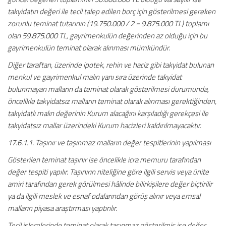
takyidatın değeri ile tecil talep edilen borç için gösterilmesi gereken
zorunlu teminat tutarının (19.750.000 / 2 = 9.875.000 TL) toplamı
olan 59.875.000 TL, gayrimenkulün değerinden az olduğu için bu
gayrimenkulün teminat olarak alınması mümkündür.
Diğer taraftan, üzerinde ipotek, rehin ve haciz gibi takyidat bulunan
menkul ve gayrimenkul malın yanı sıra üzerinde takyidat
bulunmayan malların da teminat olarak gösterilmesi durumunda,
öncelikle takyidatsız malların teminat olarak alınması gerektiğinden,
takyidatlı malın değerinin Kurum alacağını karşıladığı gerekçesi ile
takyidatsız mallar üzerindeki Kurum hacizleri kaldırılmayacaktır.
17.6.1.1. Taşınır ve taşınmaz malların değer tespitlerinin yapılması
Gösterilen teminat taşınır ise öncelikle icra memuru tarafından
değer tespiti yapılır. Taşınırın niteliğine göre ilgili servis veya ünite
amiri tarafından gerek görülmesi hâlinde bilirkişilere değer biçtirilir
ya da ilgili meslek ve esnaf odalarından görüş alınır veya emsal
malların piyasa araştırması yaptırılır.
Tecil işlemlerinde teminat olarak taşınmaz gösterilmiş ise değer