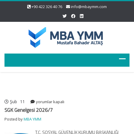
+90 422 326 40 76
info@mbaymm.com
Şub
11
SGK
yorumlar kapalı
Genelgesi
SGK Genelgesi 2026/7
2026/7
Posted by
MBA YMM
için
T.C. SOSYAL GÜVENLİK KURUMU BAŞKANLIĞI