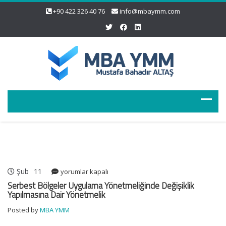
+90 422 326 40 76
info@mbaymm.com
Şub
11
Serbest
yorumlar kapalı
Bölgeler
Serbest Bölgeler Uygulama Yönetmeliğinde Değişiklik
Uygulama
Yapılmasına Dair Yönetmelik
Yönetmeliğinde
Posted by
MBA YMM
Değişiklik
Yapılmasına