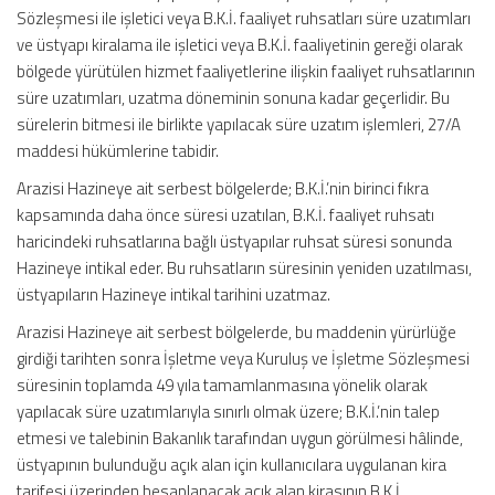
Sözleşmesi ile işletici veya B.K.İ. faaliyet ruhsatları süre uzatımları
ve üstyapı kiralama ile işletici veya B.K.İ. faaliyetinin gereği olarak
bölgede yürütülen hizmet faaliyetlerine ilişkin faaliyet ruhsatlarının
süre uzatımları, uzatma döneminin sonuna kadar geçerlidir. Bu
sürelerin bitmesi ile birlikte yapılacak süre uzatım işlemleri, 27/A
maddesi hükümlerine tabidir.
Arazisi Hazineye ait serbest bölgelerde; B.K.İ.’nin birinci fıkra
kapsamında daha önce süresi uzatılan, B.K.İ. faaliyet ruhsatı
haricindeki ruhsatlarına bağlı üstyapılar ruhsat süresi sonunda
Hazineye intikal eder. Bu ruhsatların süresinin yeniden uzatılması,
üstyapıların Hazineye intikal tarihini uzatmaz.
Arazisi Hazineye ait serbest bölgelerde, bu maddenin yürürlüğe
girdiği tarihten sonra İşletme veya Kuruluş ve İşletme Sözleşmesi
süresinin toplamda 49 yıla tamamlanmasına yönelik olarak
yapılacak süre uzatımlarıyla sınırlı olmak üzere; B.K.İ.’nin talep
etmesi ve talebinin Bakanlık tarafından uygun görülmesi hâlinde,
üstyapının bulunduğu açık alan için kullanıcılara uygulanan kira
tarifesi üzerinden hesaplanacak açık alan kirasının B.K.İ.