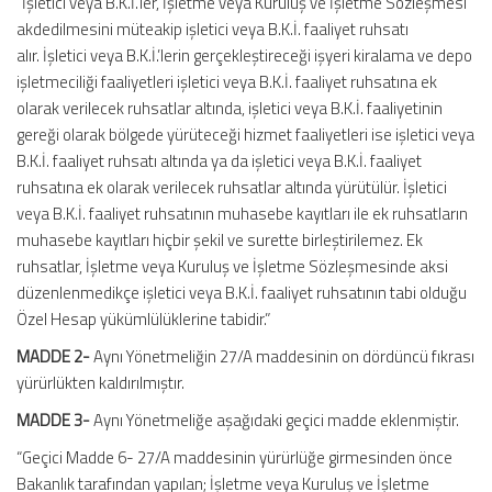
“İşletici veya B.K.İ.’ler, İşletme veya Kuruluş ve İşletme Sözleşmesi
akdedilmesini müteakip işletici veya B.K.İ. faaliyet ruhsatı
alır. İşletici veya B.K.İ.’lerin gerçekleştireceği işyeri kiralama ve depo
işletmeciliği faaliyetleri işletici veya B.K.İ. faaliyet ruhsatına ek
olarak verilecek ruhsatlar altında, işletici veya B.K.İ. faaliyetinin
gereği olarak bölgede yürüteceği hizmet faaliyetleri ise işletici veya
B.K.İ. faaliyet ruhsatı altında ya da işletici veya B.K.İ. faaliyet
ruhsatına ek olarak verilecek ruhsatlar altında yürütülür. İşletici
veya B.K.İ. faaliyet ruhsatının muhasebe kayıtları ile ek ruhsatların
muhasebe kayıtları hiçbir şekil ve surette birleştirilemez. Ek
ruhsatlar, İşletme veya Kuruluş ve İşletme Sözleşmesinde aksi
düzenlenmedikçe işletici veya B.K.İ. faaliyet ruhsatının tabi olduğu
Özel Hesap yükümlülüklerine tabidir.”
MADDE 2-
Aynı Yönetmeliğin 27/A maddesinin on dördüncü fıkrası
yürürlükten kaldırılmıştır.
MADDE 3-
Aynı Yönetmeliğe aşağıdaki geçici madde eklenmiştir.
“Geçici Madde 6- 27/A maddesinin yürürlüğe girmesinden önce
Bakanlık tarafından yapılan; İşletme veya Kuruluş ve İşletme