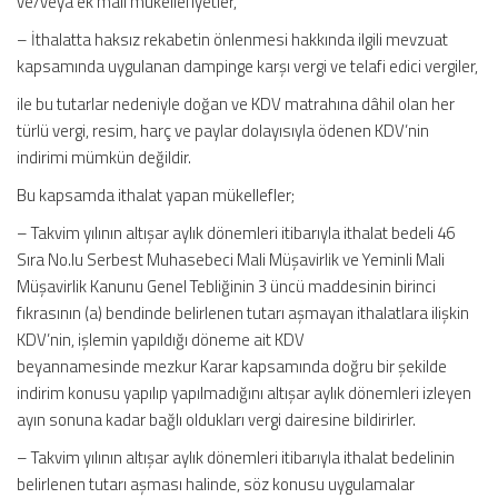
ve/veya ek mali mükellefiyetler,
– İthalatta haksız rekabetin önlenmesi hakkında ilgili mevzuat
kapsamında uygulanan dampinge karşı vergi ve telafi edici vergiler,
ile bu tutarlar nedeniyle doğan ve KDV matrahına dâhil olan her
türlü vergi, resim, harç ve paylar dolayısıyla ödenen KDV’nin
indirimi mümkün değildir.
Bu kapsamda ithalat yapan mükellefler;
– Takvim yılının altışar aylık dönemleri itibarıyla ithalat bedeli 46
Sıra No.lu Serbest Muhasebeci Mali Müşavirlik ve Yeminli Mali
Müşavirlik Kanunu Genel Tebliğinin 3 üncü maddesinin birinci
fıkrasının (a) bendinde belirlenen tutarı aşmayan ithalatlara ilişkin
KDV’nin, işlemin yapıldığı döneme ait KDV
beyannamesinde mezkur Karar kapsamında doğru bir şekilde
indirim konusu yapılıp yapılmadığını altışar aylık dönemleri izleyen
ayın sonuna kadar bağlı oldukları vergi dairesine bildirirler.
– Takvim yılının altışar aylık dönemleri itibarıyla ithalat bedelinin
belirlenen tutarı aşması halinde, söz konusu uygulamalar