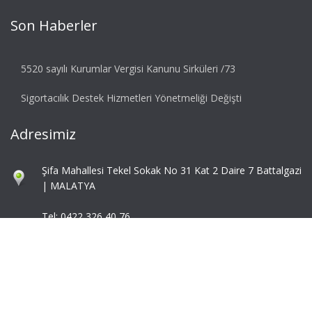
Son Haberler
5520 sayılı Kurumlar Vergisi Kanunu Sirküleri /73
Sigortacılık Destek Hizmetleri Yönetmeliği Değişti
Adresimiz
Şifa Mahallesi Tekel Sokak No 31 Kat 2 Daire 7 Battalgazi
| MALATYA
Tel: 0422 326 40 76
Fax: 0422 324 92 85
info@mbaymm.com
mba@mbaymm.com