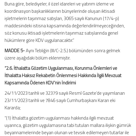
Buna göre, belediyeler, il özel idareleri ve yatırım izleme ve
koordinasyon başkanlıklarının bünyelerinde oluşan iktisadi
işletmelerin taşınmaz satışları, 3065 sayılı Kanunun (17/4-p)
maddesindeki istisna kapsamında değerlendirilmeyeceğinden,
söz konusu iktisadi işletmelerin taşınmaz satışlarında genel
hükümlere göre KDV uygulanacaktır.”
MADDE 5-
Aynı Tebliğin (III/C-2.5.) bölümünden sonra gelmek
üzere aşağıdaki bölüm eklenmiştir.
“2.6. İthalatta Gözetim Uygulanması, Korunma Önlemleri ve
İthalatta Haksız Rekabetin Önlenmesi Hakkında İlgili Mevzuat
Kapsamında Ödenen KDV’nin İndirimi
24/11/2023 tarihli ve 32379 sayılı Resmî Gazete’de yayımlanan
23/11/2023 tarihli ve 7846 sayılı Cumhurbaşkanı Kararı eki
Kararda;
“(1) İthalatta gözetim uygulanması hakkında ilgili mevzuat
uyarınca, gözetim uygulamasına tabi tutulan mallara ilişkin gümrük
beyannamelerinde beyan olunan ve tevsik edilemeyen tutarlar ile