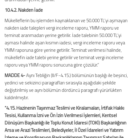
10.4.2. Nakden İade
Mükelleflerin bu işlemden kaynaklanan ve 50.000 TL’yi aşmayan
nakden iade talepleri vergi inceleme raporu, YMM raporu ve
teminat aranmadan yerine getirilir. İade talebinin 50.000 TL’yi
aşması halinde aşan kısmın iadesi, vergi inceleme raporu veya
YMM raporuna göre yerine getirilir. Teminat verilmesi halinde,
mükellefin iade talebi yerine getirilir ve teminat vergi inceleme
raporu veya YMM raporu sonucuna göre çözülür.”
MADDE 4-
Aynı Tebliğin (II/F-4.15.) bölümünün başlığı ile beşinci,
yedinci ve sekizinci paragrafları sırasıyla aşağıdaki şekilde
değiştirilmiş ve aynı bölümün dördüncü paragrafı yürürlükten
kaldırılmıştır.
“4.15. Hazinenin Taşınmaz Teslimi ve Kiralamaları, İrtifak Hakkı
Tesisi, Kullanma İzni ve Ön İzin Verilmesi İşlemleri, Kentsel
Dönüşüm Başkanlığı ile Toplu Konut İdaresi (TOKİ) Başkanlığının
Arsa ve Arazi Teslimleri, Belediyeler, İl Özel İdareleri ve Yatırım
İzleme ve Koordinasyon Başkanlıklarının Taşınmaz Satışları ile