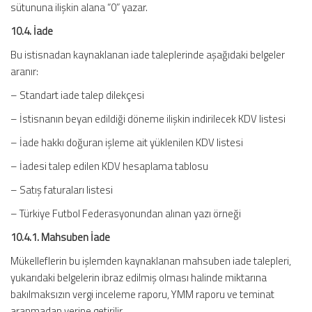
sütununa ilişkin alana “0” yazar.
10.4. İade
Bu istisnadan kaynaklanan iade taleplerinde aşağıdaki belgeler
aranır:
– Standart iade talep dilekçesi
– İstisnanın beyan edildiği döneme ilişkin indirilecek KDV listesi
– İade hakkı doğuran işleme ait yüklenilen KDV listesi
– İadesi talep edilen KDV hesaplama tablosu
– Satış faturaları listesi
– Türkiye Futbol Federasyonundan alınan yazı örneği
10.4.1. Mahsuben İade
Mükelleflerin bu işlemden kaynaklanan mahsuben iade talepleri,
yukarıdaki belgelerin ibraz edilmiş olması halinde miktarına
bakılmaksızın vergi inceleme raporu, YMM raporu ve teminat
aranmadan yerine getirilir.