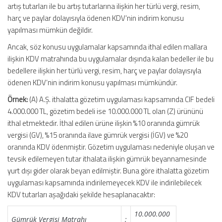
artış tutarları ile bu artış tutarlarına ilişkin her türlü vergi, resim,
harç ve paylar dolayısıyla ödenen KDV’nin indirim konusu
yapılması mümkün değildir.
Ancak, söz konusu uygulamalar kapsamında ithal edilen mallara
ilişkin KDV matrahında bu uygulamalar dışında kalan bedeller ile bu
bedellere ilişkin her türlü vergi, resim, harç ve paylar dolayısıyla
ödenen KDV’nin indirim konusu yapılması mümkündür.
Örnek:
(A) A.Ş. ithalatta gözetim uygulaması kapsamında CIF bedeli
4.000.000 TL, gözetim bedeli ise 10.000.000 TL olan (Z) ürününü
ithal etmektedir. İthal edilen ürüne ilişkin %10 oranında gümrük
vergisi (GV), %15 oranında ilave gümrük vergisi (İGV) ve %20
oranında KDV ödenmiştir. Gözetim uygulaması nedeniyle oluşan ve
tevsik edilemeyen tutar ithalata ilişkin gümrük beyannamesinde
yurt dışı gider olarak beyan edilmiştir. Buna göre ithalatta gözetim
uygulaması kapsamında indirilemeyecek KDV ile indirilebilecek
KDV tutarları aşağıdaki şekilde hesaplanacaktır:
10.000.000
Gümrük Vergisi Matrahı
: