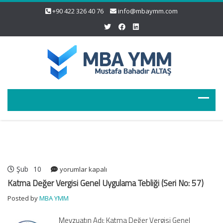
+90 422 326 40 76
info@mbaymm.com
Şub
10
Katma
yorumlar kapalı
Değer
Katma Değer Vergisi Genel Uygulama Tebliği (Seri No: 57)
Vergisi
Posted by
MBA YMM
Genel
Uygulama
Mevzuatın Adı: Katma Değer Vergisi Genel
Tebliği