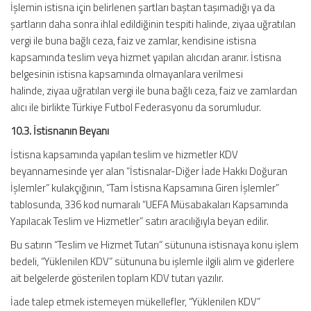
İşlemin istisna için belirlenen şartları baştan taşımadığı ya da
şartların daha sonra ihlal edildiğinin tespiti halinde, ziyaa uğratılan
vergi ile buna bağlı ceza, faiz ve zamlar, kendisine istisna
kapsamında teslim veya hizmet yapılan alıcıdan aranır. İstisna
belgesinin istisna kapsamında olmayanlara verilmesi
halinde, ziyaa uğratılan vergi ile buna bağlı ceza, faiz ve zamlardan
alıcı ile birlikte Türkiye Futbol Federasyonu da sorumludur.
10.3. İstisnanın Beyanı
İstisna kapsamında yapılan teslim ve hizmetler KDV
beyannamesinde yer alan “İstisnalar-Diğer İade Hakkı Doğuran
İşlemler” kulakçığının, “Tam İstisna Kapsamına Giren İşlemler”
tablosunda, 336 kod numaralı “UEFA Müsabakaları Kapsamında
Yapılacak Teslim ve Hizmetler” satırı aracılığıyla beyan edilir.
Bu satırın “Teslim ve Hizmet Tutarı” sütununa istisnaya konu işlem
bedeli, “Yüklenilen KDV” sütununa bu işlemle ilgili alım ve giderlere
ait belgelerde gösterilen toplam KDV tutarı yazılır.
İade talep etmek istemeyen mükellefler, “Yüklenilen KDV”