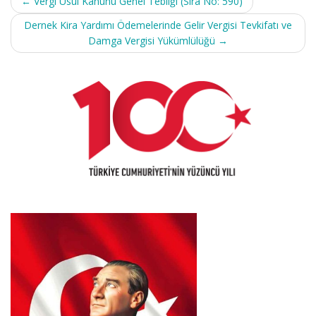
←
Vergi Usul Kanunu Genel Tebliği (Sıra No: 590)
navigation
Dernek Kira Yardımı Ödemelerinde Gelir Vergisi Tevkifatı ve
Damga Vergisi Yükümlülüğü
→