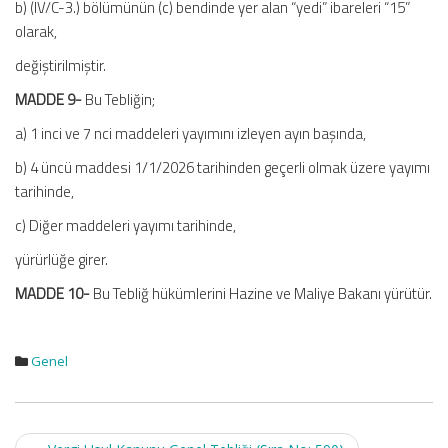
b) (IV/C-3.) bölümünün (c) bendinde yer alan “yedi” ibareleri “15”
olarak,
değiştirilmiştir.
MADDE 9-
Bu Tebliğin;
a) 1 inci ve 7 nci maddeleri yayımını izleyen ayın başında,
b) 4 üncü maddesi 1/1/2026 tarihinden geçerli olmak üzere yayımı
tarihinde,
c) Diğer maddeleri yayımı tarihinde,
yürürlüğe girer.
MADDE 10-
Bu Tebliğ hükümlerini Hazine ve Maliye Bakanı yürütür.
Genel
Post