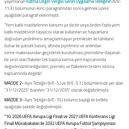
yayımlanan
Katma Değer Vergisi Genel Uygulama Tebliğinin
(II/B-
11.3.) bölümünün ikinci paragrafından sonra gelmek üzere
aşağıdaki paragraf eklenmiştir.
“Yem katkı maddelerinin karışımı ya da bir veya birden fazla yem
katkı maddesinin taşıyıcısı olarak kullanılan ve hayvanlara
doğrudan yedirilmesi amaçlanmayan premiksler ile tahılların
buhar ile yüksek basınç altında pişirilmesi ve ardından
ezme makinasından geçirilerek kurutulması prensibine dayanan
bir ürün olan flakeler tek başına karma yem kapsamında
değerlendirilmediğinden, premiks ve flakelerin teslimi istisna
kapsamında değildir.”
MADDE 2-
Aynı Tebliğin (II/E-5.) ve (II/E-5.1.) bölümlerinde yer alan
“31/12/2025” ibareleri “31/12/2035” olarak değiştirilmiştir.
MADDE 3-
Aynı Tebliğin (II/E-10.) bölümü başlığı ile birlikte
aşağıdaki şekilde değiştirilmiştir.
“10. 2026 UEFA Avrupa Ligi Finali ve 2027 UEFA Konferans Ligi
Finali Müsabakaları ile 2032 UEFA Avrupa Futbol Şampiyonası