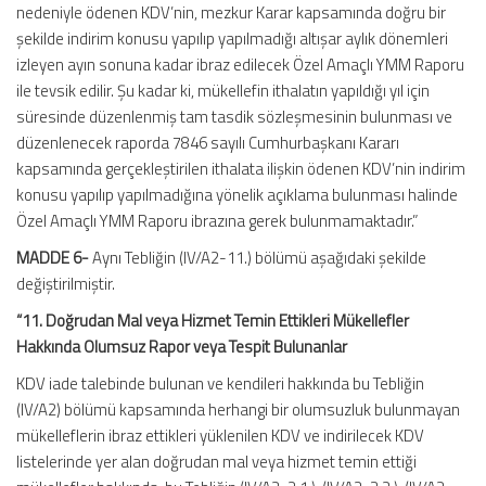
nedeniyle ödenen KDV’nin, mezkur Karar kapsamında doğru bir
şekilde indirim konusu yapılıp yapılmadığı altışar aylık dönemleri
izleyen ayın sonuna kadar ibraz edilecek Özel Amaçlı YMM Raporu
ile tevsik edilir. Şu kadar ki, mükellefin ithalatın yapıldığı yıl için
süresinde düzenlenmiş tam tasdik sözleşmesinin bulunması ve
düzenlenecek raporda 7846 sayılı Cumhurbaşkanı Kararı
kapsamında gerçekleştirilen ithalata ilişkin ödenen KDV’nin indirim
konusu yapılıp yapılmadığına yönelik açıklama bulunması halinde
Özel Amaçlı YMM Raporu ibrazına gerek bulunmamaktadır.”
MADDE 6-
Aynı Tebliğin (IV/A2-11.) bölümü aşağıdaki şekilde
değiştirilmiştir.
“11. Doğrudan Mal veya Hizmet Temin Ettikleri Mükellefler
Hakkında Olumsuz Rapor veya Tespit Bulunanlar
KDV iade talebinde bulunan ve kendileri hakkında bu Tebliğin
(IV/A2) bölümü kapsamında herhangi bir olumsuzluk bulunmayan
mükelleflerin ibraz ettikleri yüklenilen KDV ve indirilecek KDV
listelerinde yer alan doğrudan mal veya hizmet temin ettiği