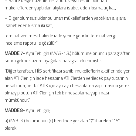
– Sahte belge düzenleme raporu veya tespiti bulunan
mükelleflerden yaptıkları alışlara isabet eden kısma üç kat,
– Diğer olumsuzluklar bulunan mükelleflerden yaptıkları alışlara
isabet eden kısma iki kat,
teminat verilmesi halinde iade yerine getirilir. Teminat vergi
inceleme raporu ile çözülür.”
MADDE 7-
Aynı Tebliğin (IV/A3-1.3.) bölümüne onuncu paragraftan
sonra gelmek üzere aşağıdaki paragraf eklenmiştir.
“Diğer taraftan, HİS sertifikası sahibi mükelleflerin aktiflerinde yer
alan ATİK’ler için iade hesabına ATİK’lerden verilecek pay tutarının
hesabında, her bir ATİK için ayrı ayrı hesaplama yapılmasına gerek
olmayıp bütün ATİK’ler için tek bir hesaplama yapılması
mümkündür.”
MADDE 8-
Aynı Tebliğin;
a) (IV/B-3.) bölümünün (c) bendinde yer alan “7” ibareleri “15”
olarak,