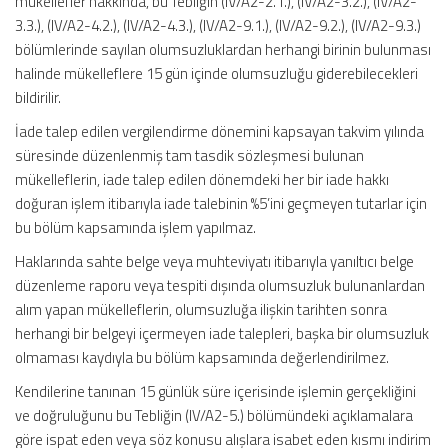
mükellefler hakkında, bu Tebliğin (IV/A2-2.1.), (IV/A2-3.2.), (IV/A2-
3.3.), (IV/A2-4.2.), (IV/A2-4.3.), (IV/A2-9.1.), (IV/A2-9.2.), (IV/A2-9.3.)
bölümlerinde sayılan olumsuzluklardan herhangi birinin bulunması
halinde mükelleflere 15 gün içinde olumsuzluğu giderebilecekleri
bildirilir.
İade talep edilen vergilendirme dönemini kapsayan takvim yılında
süresinde düzenlenmiş tam tasdik sözleşmesi bulunan
mükelleflerin, iade talep edilen dönemdeki her bir iade hakkı
doğuran işlem itibarıyla iade talebinin %5’ini geçmeyen tutarlar için
bu bölüm kapsamında işlem yapılmaz.
Haklarında sahte belge veya muhteviyatı itibarıyla yanıltıcı belge
düzenleme raporu veya tespiti dışında olumsuzluk bulunanlardan
alım yapan mükelleflerin, olumsuzluğa ilişkin tarihten sonra
herhangi bir belgeyi içermeyen iade talepleri, başka bir olumsuzluk
olmaması kaydıyla bu bölüm kapsamında değerlendirilmez.
Kendilerine tanınan 15 günlük süre içerisinde işlemin gerçekliğini
ve doğruluğunu bu Tebliğin (IV/A2-5.) bölümündeki açıklamalara
göre ispat eden veya söz konusu alışlara isabet eden kısmı indirim