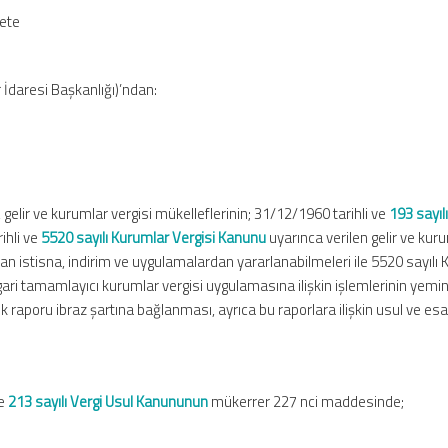
zete
 İdaresi Başkanlığı)’ndan:
 gelir ve kurumlar vergisi mükelleflerinin; 31/12/1960 tarihli ve
193 sayılı
ihli ve
5520 sayılı Kurumlar Vergisi Kanunu
uyarınca verilen gelir ve kur
an istisna, indirim ve uygulamalardan yararlanabilmeleri ile 5520 sayılı
ri tamamlayıcı kurumlar vergisi uygulamasına ilişkin işlemlerinin yeminl
raporu ibraz şartına bağlanması, ayrıca bu raporlara ilişkin usul ve esa
ve
213 sayılı Vergi Usul Kanununun
mükerrer 227 nci maddesinde;