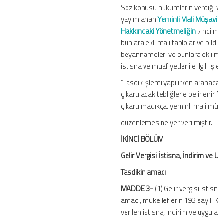
Söz konusu hükümlerin verdiği y
yayımlanan
Yeminli Mali Müşavir
Hakkındaki Yönetmeliğin
7 nci m
bunlara ekli mali tablolar ve bild
beyannameleri ve bunlara ekli mal
istisna ve muafiyetler ile ilgil
“Tasdik işlemi yapılırken aranacak
çıkartılacak tebliğlerle belirlenir
çıkartılmadıkça, yeminli mali müş
düzenlemesine yer verilmiştir.
İKİNCİ BÖLÜM
Gelir Vergisi İstisna, İndirim ve
Tasdikin amacı
MADDE 3-
(1) Gelir vergisi isti
amacı, mükelleflerin 193 sayılı 
verilen istisna, indirim ve uygu