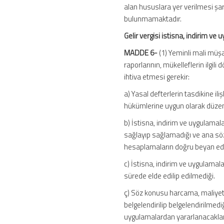
alan hususlara yer verilmesi şar
bulunmamaktadır.
Gelir vergisi istisna, indirim ve
MADDE 6-
(1) Yeminli mali müşa
raporlarının, mükelleflerin ilgil
ihtiva etmesi gerekir:
a) Yasal defterlerin tasdikine ili
hükümlerine uygun olarak düzen
b) İstisna, indirim ve uygulamal
sağlayıp sağlamadığı ve ana sözl
hesaplamaların doğru beyan edil
c) İstisna, indirim ve uygulamal
sürede elde edilip edilmediği.
ç) Söz konusu harcama, maliyet, 
belgelendirilip belgelendirilmediğ
uygulamalardan yararlanacaklara 