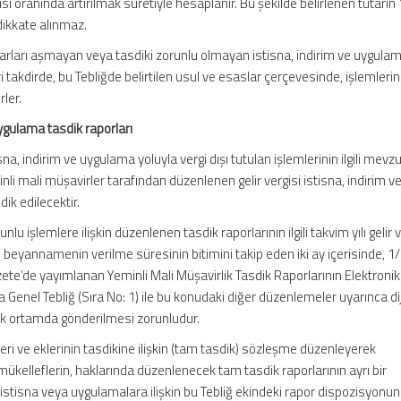
ı oranında artırılmak suretiyle hesaplanır. Bu şekilde belirlenen tutarın
dikkate alınmaz.
utarları aşmayan veya tasdiki zorunlu olmayan istisna, indirim ve uygula
i takdirde, bu Tebliğde belirtilen usul ve esaslar çerçevesinde, işlemlerin
rler.
 uygulama tasdik raporları
isna, indirim ve uygulama yoluyla vergi dışı tutulan işlemlerinin ilgili mevz
i mali müşavirler tarafından düzenlenen gelir vergisi istisna, indirim v
dik edilecektir.
nlu işlemlere ilişkin düzenlenen tasdik raporlarının ilgili takvim yılı gelir 
u beyannamenin verilme süresinin bitimini takip eden iki ay içerisinde, 
zete’de yayımlanan Yeminli Mali Müşavirlik Tasdik Raporlarının Elektronik
enel Tebliğ (Sıra No: 1) ile bu konudaki diğer düzenlemeler uyarınca dij
nik ortamda gönderilmesi zorunludur.
eleri ve eklerinin tasdikine ilişkin (tam tasdik) sözleşme düzenleyerek
ükelleflerin, haklarında düzenlenecek tam tasdik raporlarının ayrı bir
stisna veya uygulamalara ilişkin bu Tebliğ ekindeki rapor dispozisyonu