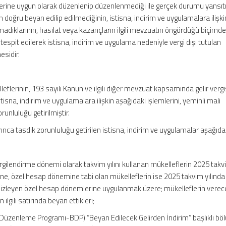
mlerine uygun olarak düzenlenip düzenlenmediği ile gerçek durumu yansıt
doğru beyan edilip edilmediğinin, istisna, indirim ve uygulamalara ilişki
lamadıklarının, hasılat veya kazançların ilgili mevzuatın öngördüğü biçimd
tespit edilerek istisna, indirim ve uygulama nedeniyle vergi dışı tutulan
esidir.
lleflerinin, 193 sayılı Kanun ve ilgili diğer mevzuat kapsamında gelir vergi
isna, indirim ve uygulamalara ilişkin aşağıdaki işlemlerini, yeminli mali
runluluğu getirilmiştir.
arınca tasdik zorunluluğu getirilen istisna, indirim ve uygulamalar aşağıdaki
ergilendirme dönemi olarak takvim yılını kullanan mükelleflerin 2025 takvi
ne, özel hesap dönemine tabi olan mükelleflerin ise 2025 takvim yılında
izleyen özel hesap dönemlerine uygulanmak üzere; mükelleflerin verece
 ilgili satırında beyan ettikleri;
zenleme Programı-BDP) “Beyan Edilecek Gelirden İndirim” başlıklı b