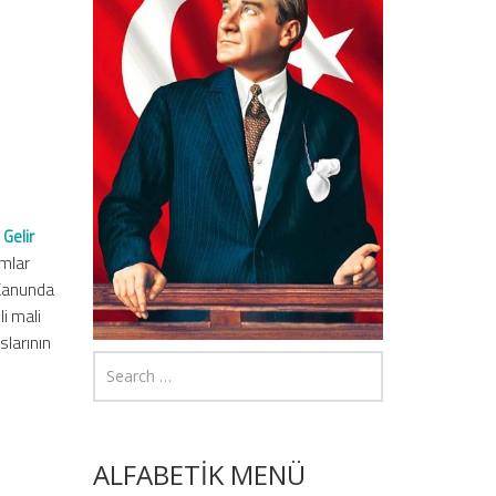
 Gelir
umlar
 Kanunda
i mali
slarının
ALFABETİK MENÜ