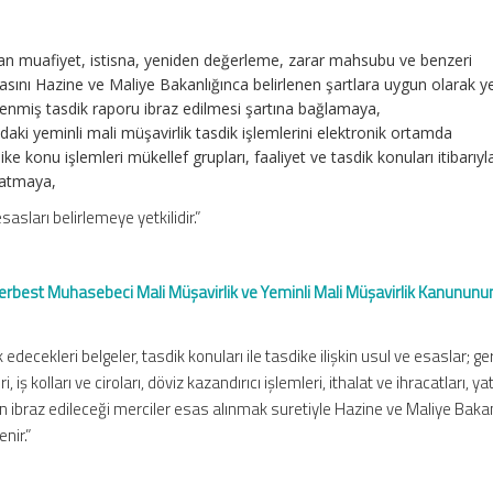
lan muafiyet, istisna, yeniden değerleme, zarar mahsubu ve benzeri
sını Hazine ve Maliye Bakanlığınca belirlenen şartlara uygun olarak y
enmiş tasdik raporu ibraz edilmesi şartına bağlamaya,
aki yeminli mali müşavirlik tasdik işlemlerini elektronik ortamda
e konu işlemleri mükellef grupları, faaliyet ve tasdik konuları itibarıyla
latmaya,
sasları belirlemeye yetkilidir.”
Serbest Muhasebeci Mali Müşavirlik ve Yeminli Mali Müşavirlik Kanununu
 edecekleri belgeler, tasdik konuları ile tasdike ilişkin usul ve esaslar; g
i, iş kolları ve ciroları, döviz kazandırıcı işlemleri, ithalat ve ihracatları, ya
erin ibraz edileceği merciler esas alınmak suretiyle Hazine ve Maliye Baka
nir.”