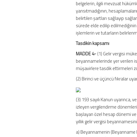
belgelerin, ilgili mevzuat hükü
yansıtmadığının, hesaplamaların 
belirtilen şartları sağlayıp sağ
sürede elde edilip edilmediğinin 
işlemlerin ve tutarların belirlenm
Tasdikin kapsamı
MADDE 4-
(1) Gelir vergisi müke
beyannamelerinde yer verilen ist
müşavirlere tasdik ettirmeleri zo
(2) Birinci ve üçüncü fıkralar uy
(3) 193 sayılı Kanun uyarınca, v
izleyen vergilendirme dönemleri
başlayan özel hesap dönemi ve 
yıllık gelir vergisi beyannamesinin
a) Beyannamenin (Beyanname Dü