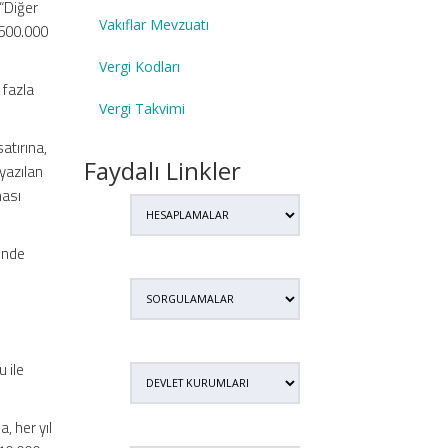
 “Diğer
Vakıflar Mevzuatı
a 500.000
Vergi Kodları
 fazla
Vergi Takvimi
atırına,
Faydalı Linkler
 yazılan
ması
linde
 ile
a, her yıl