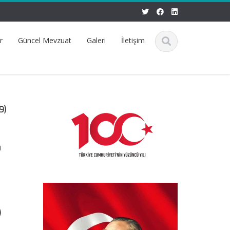
r
Güncel Mevzuat
Galeri
İletişim
9)
i
)