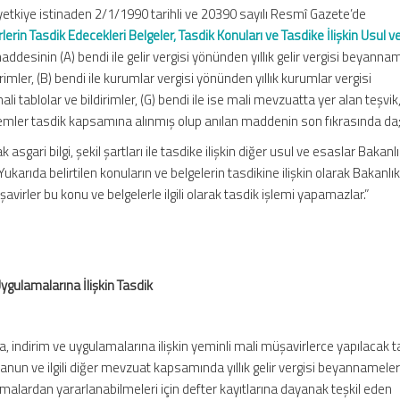
etkiye istinaden 2/1/1990 tarihli ve 20390 sayılı Resmî Gazete’de
lerin Tasdik Edecekleri Belgeler, Tasdik Konuları ve Tasdike İlişkin Usul v
addesinin (A) bendi ile gelir vergisi yönünden yıllık gelir vergisi beyanna
irimler, (B) bendi ile kurumlar vergisi yönünden yıllık kurumlar vergisi
i tablolar ve bildirimler, (G) bendi ile ise mali mevzuatta yer alan teşvik,
i işlemler tasdik kapsamına alınmış olup anılan maddenin son fıkrasında da
 asgari bilgi, şekil şartları ile tasdike ilişkin diğer usul ve esaslar Bakanl
. Yukarıda belirtilen konuların ve belgelerin tasdikine ilişkin olarak Bakanlı
avirler bu konu ve belgelerle ilgili olarak tasdik işlemi yapamazlar.”
 Uygulamalarına İlişkin Tasdik
sna, indirim ve uygulamalarına ilişkin yeminli mali müşavirlerce yapılacak t
Kanun ve ilgili diğer mevzuat kapsamında yıllık gelir vergisi beyannamele
lamalardan yararlanabilmeleri için defter kayıtlarına dayanak teşkil eden