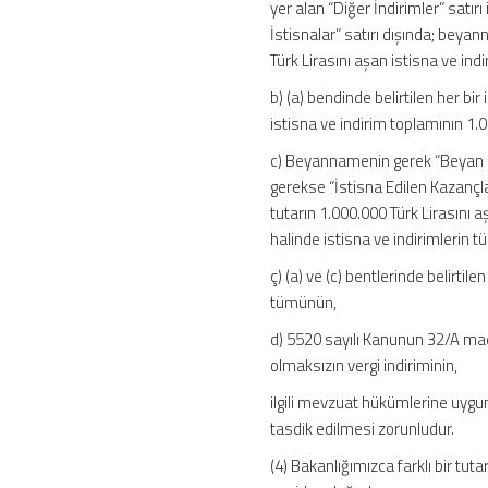
yer alan “Diğer İndirimler” satırı
İstisnalar” satırı dışında; beyan
Türk Lirasını aşan istisna ve indi
b) (a) bendinde belirtilen her bi
istisna ve indirim toplamının 1
c) Beyannamenin gerek “Beyan Edi
gerekse “İstisna Edilen Kazançlar
tutarın 1.000.000 Türk Lirasını a
halinde istisna ve indirimlerin 
ç) (a) ve (c) bentlerinde belirtil
tümünün,
d) 5520 sayılı Kanunun 32/A madd
olmaksızın vergi indiriminin,
ilgili mevzuat hükümlerine uygu
tasdik edilmesi zorunludur.
(4) Bakanlığımızca farklı bir tuta