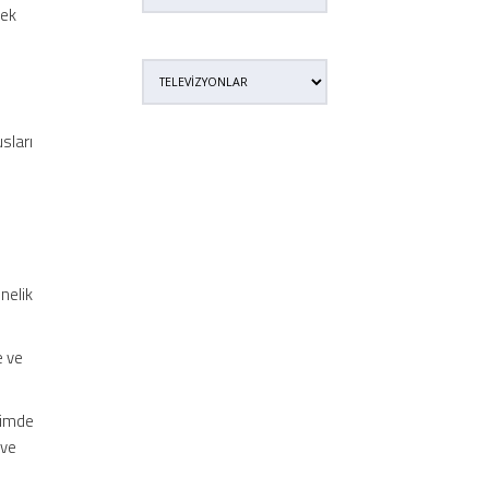
rek
usları
t
nelik
e ve
içimde
 ve