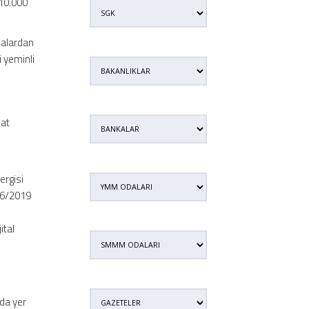
 10.000
malardan
i yeminli
uat
e
vergisi
1/6/2019
ital
nda yer