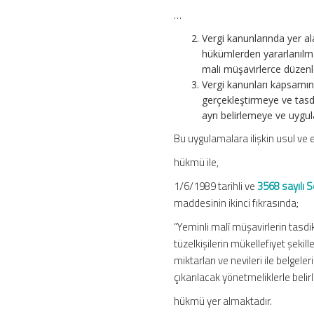
…
Vergi kanunlarında yer a
hükümlerden yararlanılma
mali müşavirlerce düzenl
Vergi kanunları kapsamınd
gerçekleştirmeye ve tasdik
ayrı belirlemeye ve uygu
Bu uygulamalara ilişkin usul ve e
hükmü ile,
1/6/1989 tarihli ve
3568 sayılı 
maddesinin ikinci fıkrasında;
“Yeminli malî müşavirlerin tasdik
tüzelkişilerin mükellefiyet şekiller
miktarları ve nevileri ile belgel
çıkarılacak yönetmeliklerle belirle
hükmü yer almaktadır.