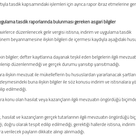
tıyla tasdik kapsamındaki işlemleri için ayrıca rapor ibraz etmelerine ge
 uygulama tasdik raporlarında bulunması gereken asgari bilgiler
virlerce düzenlenecek gelir vergisi istisna, indirim ve uygulama tasdik
i dönem beyannamesine ilişkin bilgileri de içermesi kaydıyla aşağıdaki hus
şkin bilgiler; defter kayıtlarına dayanak teşkil eden belgelerin ilgili mevzua
lenip düzenlenmediği ve gerçek durumu yansıtıp yansıtmadığı.
ara ilişkin mevzuat ile mükelleflerin bu hususlardan yararlanacak şartları
eşmesindeki buna ilişkin bilgiler ile söz konusu indirim ve istisnalara yö
ip edilmediği.
ara konu olan hasılat veya kazançların ilgili mevzuatın öngördüğü biçimd
hasılat ve kazançların gerçek tutarlarının ilgili mevzuatın öngördüğü b
i, doğru olarak tespit edilip edilmediği, gerektiği hallerde istisna, indirim
verilecek payların dikkate alınıp alınmadığı.