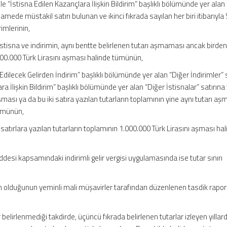
 ile “İstisna Edilen Kazançlara İlişkin Bildirim” başlıklı bölümünde yer alan
namede müstakil satırı bulunan ve ikinci fıkrada sayılan her biri itibarıyl
rimlerinin,
r istisna ve indirimin, aynı bentte belirlenen tutarı aşmaması ancak birden
.000.000 Türk Lirasını aşması halinde tümünün,
lecek Gelirden İndirim” başlıklı bölümünde yer alan “Diğer İndirimler” s
a İlişkin Bildirim” başlıklı bölümünde yer alan “Diğer İstisnalar” satırına
şması ya da bu iki satıra yazılan tutarların toplamının yine aynı tutarı aş
tümünün,
en satırlara yazılan tutarların toplamının 1.000.000 Türk Lirasını aşması ha
esi kapsamındaki indirimli gelir vergisi uygulamasında ise tutar sınırı
n olduğunun yeminli mali müşavirler tarafından düzenlenen tasdik raporu
r belirlenmediği takdirde, üçüncü fıkrada belirlenen tutarlar izleyen yıllard