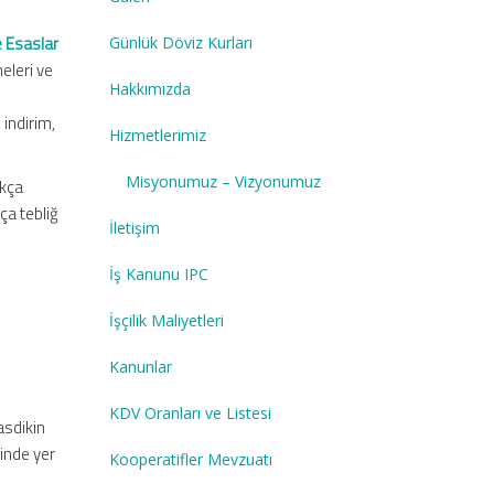
e Esaslar
Günlük Döviz Kurları
meleri ve
Hakkımızda
 indirim,
Hizmetlerimiz
;
Misyonumuz – Vizyonumuz
ıkça
kça tebliğ
İletişim
İş Kanunu IPC
İşçilik Maliyetleri
Kanunlar
KDV Oranları ve Listesi
asdikin
rinde yer
Kooperatifler Mevzuatı