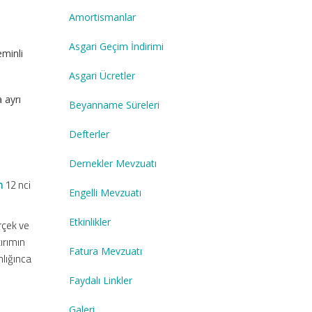
Amortismanlar
Asgari Geçim İndirimi
eminli
Asgari Ücretler
 ayrı
Beyanname Süreleri
Defterler
Dernekler Mevzuatı
n
12 nci
Engelli Mevzuatı
Etkinlikler
erçek ve
tırımın
Fatura Mevzuatı
nlığınca
Faydalı Linkler
Galeri