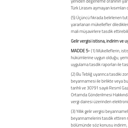
yeniden değerleme oranının yarıs
Türk Lirasını aşmayan kısımları 
(5) Üçüncü fıkrada belirlenen t
yararlanan mükellefler diledikler
mali müşavirlere tasdik ettirebili
Gelir vergisi istisna, indirim ve
MADDE 5-
(1) Mükelleflerin, ist
hükümlerine uygun olduğu, yeminl
uygulama tasdik raporları ile tas
(2) Bu Tebliğ uyarınca tasdiki zoru
beyannamesi ile birlikte veya b
tarihli ve 30791 sayılı Resmî Ga
Ortamda Gönderilmesi Hakkında G
vergi dairesi üzerinden elektro
(3) Yıllık gelir vergisi beyannam
beyannamelerini tasdik ettiren m
bölümünde söz konusu indirim, i