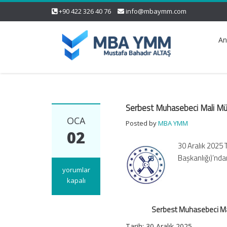
+90 422 326 40 76
info@mbaymm.com
An
Serbest Muhasebeci Mali Müşav
OCA
Posted by
MBA YMM
02
30 Aralık 2025 
Başkanlığı)’nda
Serbest
yorumlar
Muhasebeci
kapalı
Mali
Müşavirlik
Serbest Muhasebeci Mali
ve
Yeminli
Tarih:
30 Aralık 2025