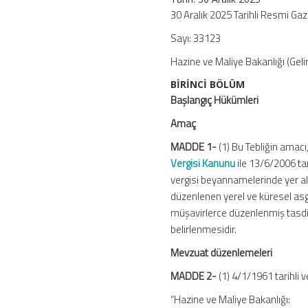
Mali
30 Aralık 2025 Tarihli Resmi Ga
Müşavirlik
Sayı: 33123
Kanunu
Genel
Hazine ve Maliye Bakanlığı (Gelir
Tebliği
(Sıra
BİRİNCİ BÖLÜM
No:
Başlangıç Hükümleri
49)
Amaç
için
MADDE 1-
(1) Bu Tebliğin amacı,
Vergisi Kanunu
ile 13/6/2006 tar
vergisi beyannamelerinde yer al
düzenlenen yerel ve küresel asga
müşavirlerce düzenlenmiş tasdik 
belirlenmesidir.
Mevzuat düzenlemeleri
MADDE 2-
(1) 4/1/1961 tarihli 
“Hazine ve Maliye Bakanlığı: