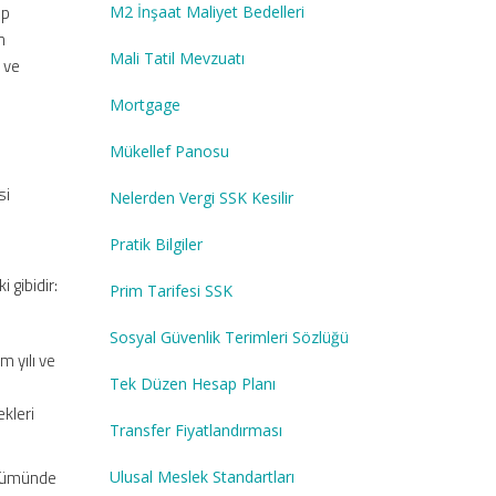
ıp
M2 İnşaat Maliyet Bedelleri
n
Mali Tatil Mevzuatı
e ve
Mortgage
Mükellef Panosu
si
Nelerden Vergi SSK Kesilir
Pratik Bilgiler
 gibidir:
Prim Tarifesi SSK
Sosyal Güvenlik Terimleri Sözlüğü
m yılı ve
Tek Düzen Hesap Planı
kleri
Transfer Fiyatlandırması
ölümünde
Ulusal Meslek Standartları