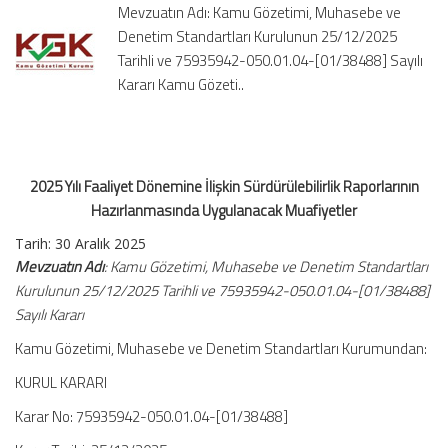
Mevzuatın Adı: Kamu Gözetimi, Muhasebe ve
Raporlarının
Denetim Standartları Kurulunun 25/12/2025
Hazırlanmasında
Tarihli ve 75935942-050.01.04-[01/38488] Sayılı
Uygulanacak
Muafiyetler
Kararı Kamu Gözeti..
için
2025 Yılı Faaliyet Dönemine İlişkin Sürdürülebilirlik Raporlarının
Hazırlanmasında Uygulanacak Muafiyetler
Tarih:
30 Aralık 2025
Mevzuatın Adı
: Kamu Gözetimi, Muhasebe ve Denetim Standartları
Kurulunun 25/12/2025 Tarihli ve 75935942-050.01.04-[01/38488]
Sayılı Kararı
Kamu Gözetimi, Muhasebe ve Denetim Standartları Kurumundan:
KURUL KARARI
Karar No: 75935942-050.01.04-[01/38488]