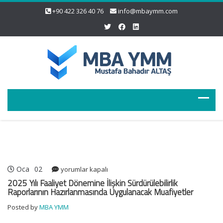
+90 422 326 40 76
info@mbaymm.com
Oca
02
2025
yorumlar kapalı
Yılı
2025 Yılı Faaliyet Dönemine İlişkin Sürdürülebilirlik
Faaliyet
Raporlarının Hazırlanmasında Uygulanacak Muafiyetler
Dönemine
Posted by
MBA YMM
İlişkin
Sürdürülebilirlik