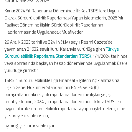
Karar Tarihi: 25/12/2025
Konu:
2024 Yılı Raporlama Döneminde İlk Kez TSRS’lere Uygun
Olarak Sürdürülebilirlik Raporlaması Yapan İşletmelerin, 2025 Yılı
Faaliyet Dönemine İlişkin Sürdürülebilirlik Raporlarının
Hazırlanmasında Uygulanacak Muafiyetler
29 Aralık 2023 tarihli ve 32414 (1.M) sayılı Resmî Gazete’de
yayımlanan 21632 sayılı Kurul Kararıyla yürürlüğe giren
Türkiye
Sürdürülebilirlik Raporlama Standartları (TSRS)
, 1/1/2024 tarihinde
veya sonrasında başlayan hesap dönemlerinde uygulanmak üzere
yürürlüğe girmiştir.
TSRS 1 Sürdürülebilirlikle İlgili Finansal Bilgilerin Açıklanmasına
İlişkin Genel Hükümler Standardının E4, E5 ve E6 (b)
paragraflarındaki ilk yıllık raporlama dönemine ilişkin geçiş
muafiyetlerinin, 2024 yılı raporlama döneminde ilk kez TSRS’lere
uygun olarak sürdürülebilirlik raporlaması yapan işletmeler için bir
yıl süreyle uzatılmasına,
oy birliğiyle karar verilmiştir.