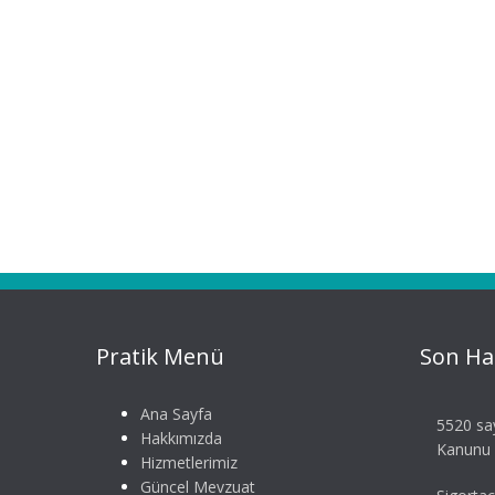
Pratik Menü
Son Ha
Ana Sayfa
5520 say
Hakkımızda
Kanunu S
Hizmetlerimiz
Güncel Mevzuat