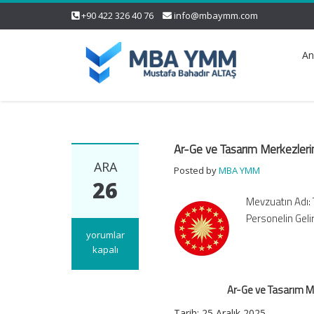
+90 422 326 40 76
info@mbaymm.com
An
Ar-Ge ve Tasarım Merkezlerind
ARA
Posted by
MBA YMM
26
Mevzuatın Adı: 
Personelin Geli
Ar-
yorumlar
Ge
kapalı
ve
Tasarım
Ar-Ge ve Tasarım Me
Merkezlerinde
Stopaj
Tarih:
25 Aralık 2025