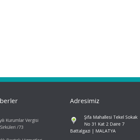
berler
Adresimiz
Şifa Mahallesi Tekel Sokak
ılı Kurumlar Vergisi
No 31 Kat 2 Daire 7
irküleri /73
Battalgazi | MALATYA