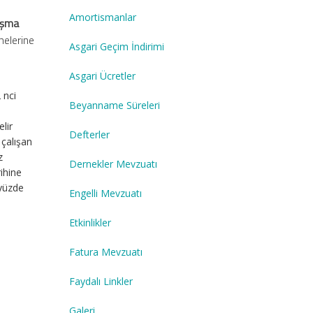
Amortismanlar
lışma
melerine
Asgari Geçim İndirimi
Asgari Ücretler
 nci
Beyanname Süreleri
lir
Defterler
 çalışan
z
Dernekler Mevzuatı
ihine
 yüzde
Engelli Mevzuatı
Etkinlikler
Fatura Mevzuatı
Faydalı Linkler
Galeri