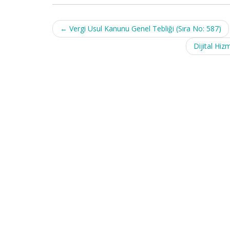
Post
←
Vergi Usul Kanunu Genel Tebliği (Sıra No: 587)
navigation
Dijital Hiz