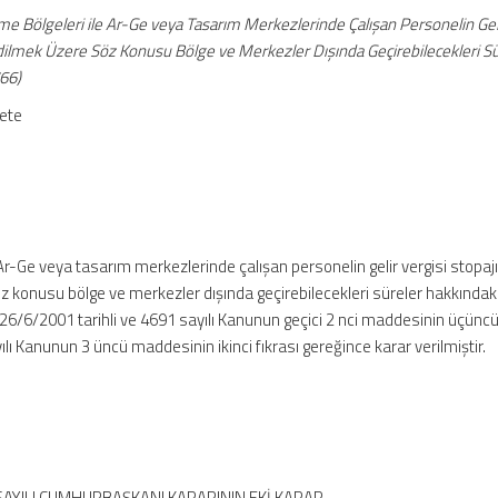
rme Bölgeleri ile Ar-Ge veya Tasarım Merkezlerinde Çalışan Personelin Gel
Edilmek Üzere Söz Konusu Bölge ve Merkezler Dışında Geçirebilecekleri Sü
766)
zete
e Ar-Ge veya tasarım merkezlerinde çalışan personelin gelir vergisi stopaj
 konusu bölge ve merkezler dışında geçirebilecekleri süreler hakkındaki
26/6/2001 tarihli ve 4691 sayılı Kanunun geçici 2 nci maddesinin üçüncü 
ılı Kanunun 3 üncü maddesinin ikinci fıkrası gereğince karar verilmiştir.
 SAYILI CUMHURBAŞKANI KARARININ EKİ KARAR