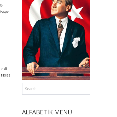
ir
reler
ı
 ekli
fıkrası
ALFABETİK MENÜ