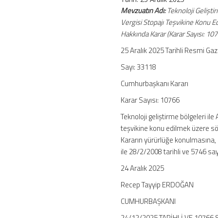
Teşviki:
Mevzuatın Adı:
Teknoloji Gelişti
Dışarıda
Vergisi Stopajı Teşvikine Konu 
Geçirilen
Hakkında Karar (Karar Sayısı: 10
Sürelerde
Yeni
25 Aralık 2025 Tarihli Resmi Ga
Oranlar
Sayı: 33118
için
Cumhurbaşkanı Kararı
Karar Sayısı: 10766
Teknoloji geliştirme bölgeleri il
teşvikine konu edilmek üzere söz
Kararın yürürlüğe konulmasına, 
ile 28/2/2008 tarihli ve 5746 say
24 Aralık 2025
Recep Tayyip ERDOĞAN
CUMHURBAŞKANI
24/12/2025 TARİHLİ VE 10766