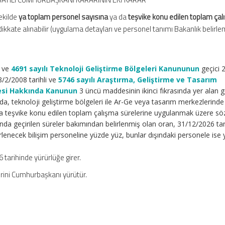
şekilde
ya toplam personel sayısına
ya da
teşvike konu edilen toplam ça
ikkate alınabilir (uygulama detayları ve personel tanımı Bakanlık belirle
i ve
4691 sayılı Teknoloji Geliştirme Bölgeleri Kanununun
geçici 2
8/2/2008 tarihli ve
5746 sayılı Araştırma, Geliştirme ve Tasarım
mesi Hakkında Kanunun
3 üncü maddesinin ikinci fıkrasında yer alan ge
nda, teknoloji geliştirme bölgeleri ile Ar-Ge veya tasarım merkezlerinde
a teşvike konu edilen toplam çalışma sürelerine uygulanmak üzere sö
nda geçirilen süreler bakımından belirlenmiş olan oran, 31/12/2026 tar
rlenecek bilişim personeline yüzde yüz, bunlar dışındaki personele ise
tarihinde yürürlüğe girer.
rini Cumhurbaşkanı yürütür.