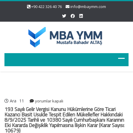
+90 422 326 40 76
info@mbaymm.com
Ara
11
193
yorumlar kapalı
Sayılı
193 Sayılı Gelir Vergisi Kanunu Hükümlerine Göre Ticari
Gelir
Kazancı Basit Usulde Tespit Edilen Mükellefler Hakkındaki
8/9/2025 Tarihli ve 10380 Sayılı Cumhurbaşkanı Kararının
Vergisi
Eki Kararda Değişiklik Yapılmasına İlişkin Karar (Karar Sayısı:
Kanunu
10679)
Hükümlerine