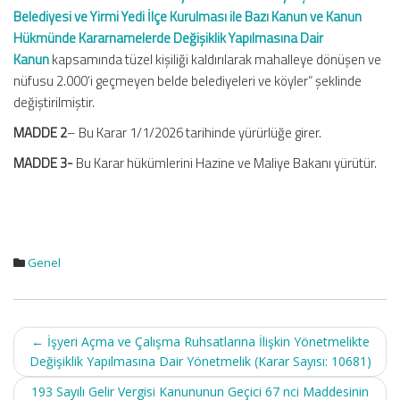
Belediyesi ve Yirmi Yedi İlçe Kurulması ile Bazı Kanun ve Kanun
Hükmünde Kararnamelerde Değişiklik Yapılmasına Dair
Kanun
kapsamında tüzel kişiliği kaldırılarak mahalleye dönüşen ve
nüfusu 2.000’i geçmeyen belde belediyeleri ve köyler” şeklinde
değiştirilmiştir.
MADDE 2
– Bu Karar 1/1/2026 tarihinde yürürlüğe girer.
MADDE 3-
Bu Karar hükümlerini Hazine ve Maliye Bakanı yürütür.
Genel
Post
←
İşyeri Açma ve Çalışma Ruhsatlarına İlişkin Yönetmelikte
navigation
Değişiklik Yapılmasına Dair Yönetmelik (Karar Sayısı: 10681)
193 Sayılı Gelir Vergisi Kanununun Geçici 67 nci Maddesinin