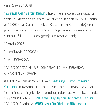
Karar
Karar Sayısı: 10679
(Karar
Sayısı:
193 sayılı Gelir Vergisi Kanunu
hükümlerine göre ticari kazancı
10679)
basit usulde tespit edilen mükellefler hakkındaki 8/9/2025 tarihli
için
ve 10380 sayılı Cumhurbaşkanı Kararının eki Kararda değişiklik
yapılmasına ilişkin ekli Kararın yürürlüğe konulmasına, mezkûr
Kanunun 51 inci maddesi gereğince karar verilmiştir.
10 Aralık 2025
Recep Tayyip ERDOĞAN
CUMHURBAŞKANI
10/12/2025 TARİHLİ VE 10679 SAYILI CUMHURBAŞKANI
KARARININ EKİ KARAR
MADDE 1
– 8/9/2025 tarihli ve
10380 sayılı Cumhurbaşkanı
Kararının
eki Kararın 1 inci maddesinin birinci fıkrasında yer alan
“ilçeler” ibaresi “ilçeler ile (f) bendi dışındaki faaliyetler bakımından
10/7/2004 tarihli ve
5216 sayılı Büyükşehir Belediyesi Kanunu
ve
12/11/2012 tarihli ve
6360 sayılı On Dört İlde Büyükşehir