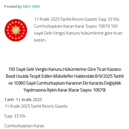
Göre
Posted by
MBA YMM
Ticari
Kazancı
11 Aralık 2025 Tarihli Resmi Gazete Sayı: 33104
Basit
Cumhurbaşkanı Kararı Karar Sayısı: 10679 193
Usulde
sayılı Gelir Vergisi Kanunu hükümlerine göre ticari
Tespit
kazan..
Edilen
Mükellefler
Hakkındaki
8/9/2025
Tarihli
193 Sayılı Gelir Vergisi Kanunu Hükümlerine Göre Ticari Kazancı
ve
Basit Usulde Tespit Edilen Mükellefler Hakkındaki 8/9/2025 Tarihli
10380
ve 10380 Sayılı Cumhurbaşkanı Kararının Eki Kararda Değişiklik
Sayılı
Yapılmasına İlişkin Karar (Karar Sayısı: 10679)
Cumhurbaşkanı
Kararının
Tarih:
11 Aralık 2025
Eki
11 Aralık 2025 Tarihli Resmi Gazete
Kararda
Değişiklik
Sayı: 33104
Yapılmasına
Cumhurbaşkanı Kararı
İlişkin