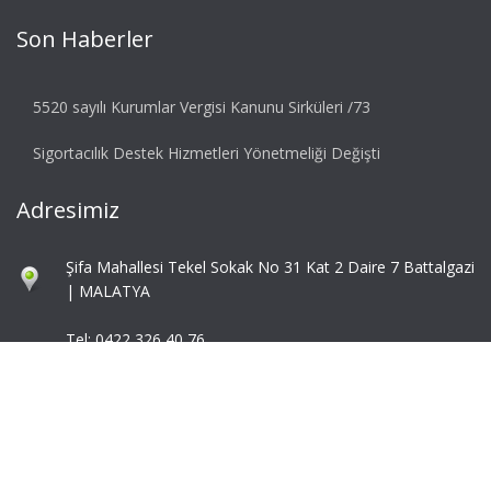
Son Haberler
5520 sayılı Kurumlar Vergisi Kanunu Sirküleri /73
Sigortacılık Destek Hizmetleri Yönetmeliği Değişti
Adresimiz
Şifa Mahallesi Tekel Sokak No 31 Kat 2 Daire 7 Battalgazi
| MALATYA
Tel: 0422 326 40 76
Fax: 0422 324 92 85
info@mbaymm.com
mba@mbaymm.com