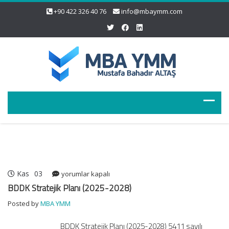
+90 422 326 40 76
info@mbaymm.com
Kas
03
BDDK
yorumlar kapalı
Stratejik
BDDK Stratejik Planı (2025-2028)
Planı
Posted by
MBA YMM
(2025-
2028)
BDDK Stratejik Planı (2025-2028) 5411 sayılı
için