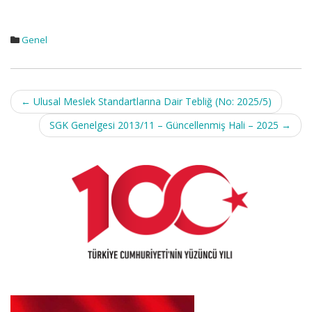
Genel
Post
←
Ulusal Meslek Standartlarına Dair Tebliğ (No: 2025/5)
navigation
SGK Genelgesi 2013/11 – Güncellenmiş Hali – 2025
→