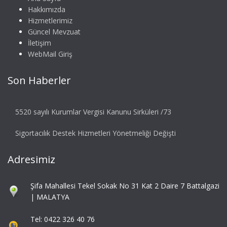
Hakkımızda
Hizmetlerimiz
Güncel Mevzuat
İletişim
WebMail Giriş
Son Haberler
5520 sayılı Kurumlar Vergisi Kanunu Sirküleri /73
Sigortacılık Destek Hizmetleri Yönetmeliği Değişti
Adresimiz
Şifa Mahallesi Tekel Sokak No 31 Kat 2 Daire 7 Battalgazi
| MALATYA
Tel: 0422 326 40 76