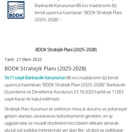
Bankacılık Kanununun 88 inci maddesinin (b)
bendi uyarınca hazırlanan “BDDK Stratejik Planı
(2025-2028)”…
BDDK Stratejik Planı (2025-2028)
Tarih: 27 Ekim 2025
BDDK Stratejik Planı (2025-2028)
5411 sayılı Bankacılık Kanununun
88 inci maddesinin (b) bendi
uyarınca hazırlanan “BDDK Stratejik Planı (2025-2028)” Bankacılık
Düzenleme ve Denetleme Kurulunun 23.10.2025 tarihli ve 11283
sayılı Kararı ile kabul edilmiştir.
Stratejik Plan; Kurumun ve sektörün mevcut durumu ve potansiyel
gelişim alanları, uluslararası bütünleşmenin gerekleri, en iyi
uygulamalar ve muadil otoritelerin tecrübeleri dikkate alınarak,
ulusal üst politika metinlerinde yer alan ilke, strateji ve politikalar