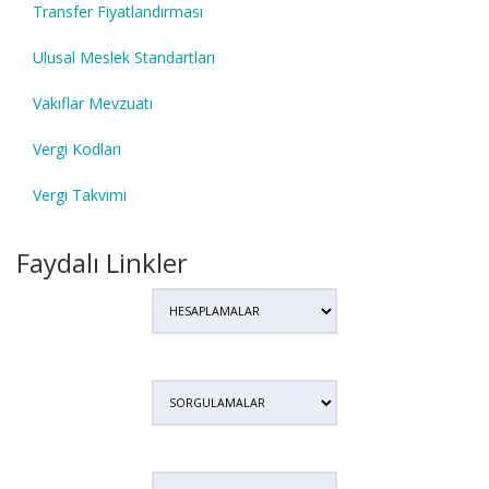
Transfer Fiyatlandırması
Ulusal Meslek Standartları
Vakıflar Mevzuatı
Vergi Kodları
Vergi Takvimi
Faydalı Linkler