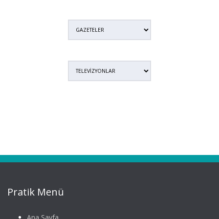
Pratik Menü
Ana Sayfa