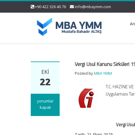
+90 422 326 40 76
info@mbaymm.com
An
Vergi Usul Kanunu Sirküleri
EKI
Posted by
MBA YMM
22
T.C. HAZİNE VE
Uygulaması Tar
Vergi
yorumlar
Usul
kapalı
Kanunu
Sirküleri
Vergi Usu
192
–
Tarih: 21 Ekim 2025