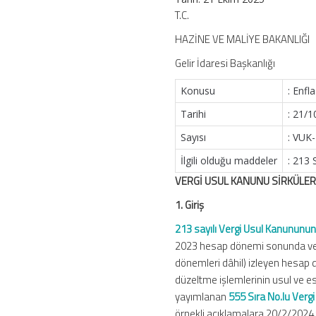
Enflasyon
T.C.
Düzeltmesi
HAZİNE VE MALİYE BAKANLIĞI
Uygulaması
için
Gelir İdaresi Başkanlığı
Konusu
: Enf
Tarihi
: 21/
Sayısı
: VUK
İlgili olduğu maddeler
: 213
VERGİ USUL KANUNU SİRKÜLER
1. Giriş
213 sayılı Vergi Usul Kanununu
2023 hesap dönemi sonunda ve dü
dönemleri dâhil) izleyen hesap 
düzeltme işlemlerinin usul ve e
yayımlanan
555 Sıra No.lu Verg
örnekli açıklamalara 20/2/2024 