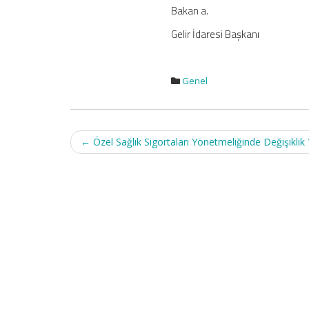
Bakan a.
Gelir İdaresi Başkanı
Genel
Post
←
Özel Sağlık Sigortaları Yönetmeliğinde Değişikli
navigation