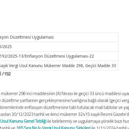
lasyon Düzeltmesi Uygulaması
10/2025
-192/2025-13/Enflasyon Düzeltmesi Uygulaması-22
 Sayılı Vergi Usul Kanunu Mükerrer Madde 298, Geçici Madde 33
İ /192
n
mükerrer 298 inci maddesinin (A) fıkrası ile geçici 33 üncü maddesi uya
zeltme şartlarının gerçekleşmesine/varlığına bağlı olarak (geçici verg
dönemlerinde enflasyon düzeltmesine tabi tutulacak mali tablolar ve ya
sasları 30/12/2023 tarihli ve ikinci mükerrer 32415 sayılı Resmi Gazete’
i Usul Kanunu Genel Tebliği
ile belirlenmiş ve uygulamaya yönelik bazı hus
tarihli ve
165 Sıra No.lu Vergi Usul Kanunu Sirküleri
ile 1/11/2024 tarihli