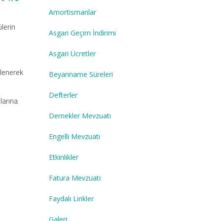
Amortismanlar
ülerin
Asgari Geçim İndirimi
Asgari Ücretler
rlenerek
Beyanname Süreleri
Defterler
larına
Dernekler Mevzuatı
Engelli Mevzuatı
Etkinlikler
Fatura Mevzuatı
Faydalı Linkler
Galeri