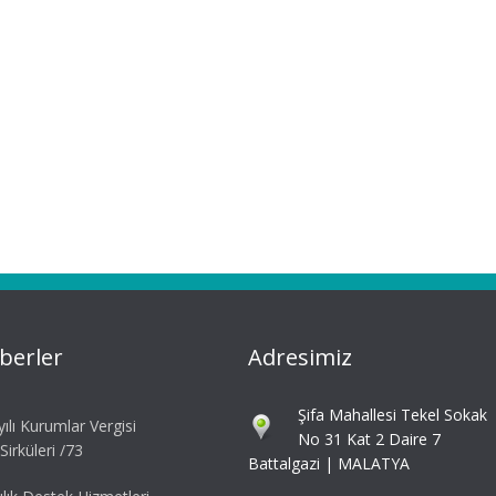
berler
Adresimiz
Şifa Mahallesi Tekel Sokak
ılı Kurumlar Vergisi
No 31 Kat 2 Daire 7
irküleri /73
Battalgazi | MALATYA