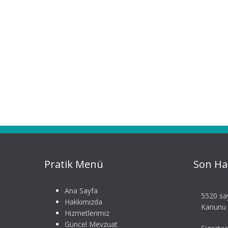
Pratik Menü
Son Ha
Ana Sayfa
5520 say
Hakkımızda
Kanunu S
Hizmetlerimiz
Güncel Mevzuat