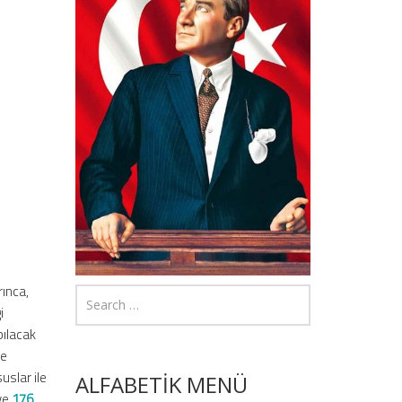
rınca,
i
pılacak
de
uslar ile
ALFABETİK MENÜ
 ve
176