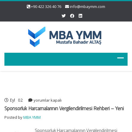
+90 422 326 40 76
info@mbaymm.com
Eyl
02
Sponsorluk
yorumlar kapalı
Harcamalarının
Sponsorluk Harcamalarının Vergilendirilmesi Rehberi – Yeni
Vergilendirilmesi
Posted by
MBA YMM
Rehberi
–
Sponsorluk Harcamalarının Vergilendirilmesi
Yeni