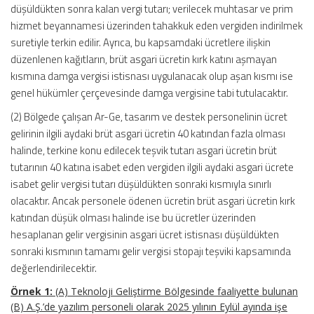
düşüldükten sonra kalan vergi tutarı; verilecek muhtasar ve prim
hizmet beyannamesi üzerinden tahakkuk eden vergiden indirilmek
suretiyle terkin edilir. Ayrıca, bu kapsamdaki ücretlere ilişkin
düzenlenen kağıtların, brüt asgari ücretin kırk katını aşmayan
kısmına damga vergisi istisnası uygulanacak olup aşan kısmı ise
genel hükümler çerçevesinde damga vergisine tabi tutulacaktır.
(2) Bölgede çalışan Ar-Ge, tasarım ve destek personelinin ücret
gelirinin ilgili aydaki brüt asgari ücretin 40 katından fazla olması
halinde, terkine konu edilecek teşvik tutarı asgari ücretin brüt
tutarının 40 katına isabet eden vergiden ilgili aydaki asgari ücrete
isabet gelir vergisi tutarı düşüldükten sonraki kısmıyla sınırlı
olacaktır. Ancak personele ödenen ücretin brüt asgari ücretin kırk
katından düşük olması halinde ise bu ücretler üzerinden
hesaplanan gelir vergisinin asgari ücret istisnası düşüldükten
sonraki kısmının tamamı gelir vergisi stopajı teşviki kapsamında
değerlendirilecektir.
Örnek 1:
(A) Teknoloji Geliştirme Bölgesinde faaliyette bulunan
(B) A.Ş.’de yazılım personeli olarak 2025 yılının Eylül ayında işe