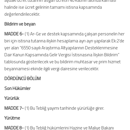
aydaki ücret tutarının asgari ücretin 40 katının altında kalması
halinde ise ücret gelirinin tamamı istisna kapsamında
değerlendirilecektir.
Bildirim ve beyan
MADDE 6-
(1) Ar-Ge ve destek kapsamında çalışan personelin her
biri için istisna tutarına ilişkin hesaplama ayrı ayrı yapılarak Ek:2’de
yer alan “6550 sayılı Araştırma Altyapılarının Desteklenmesine
Dair Kanun Kapsamında Gelir Vergisi İstisnasına İlişkin Bildirim”
tablosunda gösterilecek ve bu bildirim muhtasar ve prim hizmet
beyannamesi ekinde ilgili vergi dairesine verilecektir.
DÖRDÜNCÜ BÖLÜM
Son Hükümler
Yürürlük
MADDE 7-
(1) Bu Tebliğ yayımı tarihinde yürürlüğe girer.
Yürütme
MADDE 8-
(1) Bu Tebliğ hükümlerini Hazine ve Maliye Bakanı