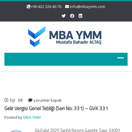
+90 422 326 40 76
info@mbaymm.com
Eyl
08
Gelir
yorumlar kapalı
Vergisi
Gelir Vergisi Genel Tebliği (Seri No: 331) – GVK 331
Genel
Posted by
MBA YMM
Tebliği
(Seri
04 Eylül 2025 Tarihli Resmi Gazete Sayı: 33007
No: