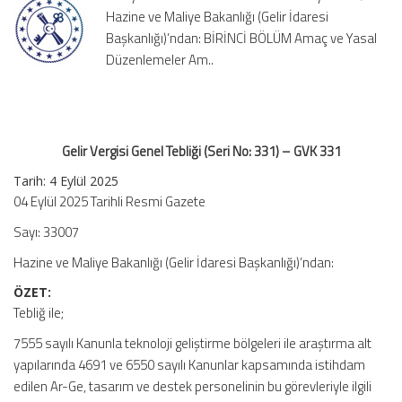
Hazine ve Maliye Bakanlığı (Gelir İdaresi
331)
–
Başkanlığı)’ndan: BİRİNCİ BÖLÜM Amaç ve Yasal
GVK
Düzenlemeler Am..
331
için
Gelir Vergisi Genel Tebliği (Seri No: 331) – GVK 331
Tarih: 4 Eylül 2025
04 Eylül 2025 Tarihli Resmi Gazete
Sayı: 33007
Hazine ve Maliye Bakanlığı (Gelir İdaresi Başkanlığı)’ndan:
ÖZET:
Tebliğ ile;
7555 sayılı Kanunla teknoloji geliştirme bölgeleri ile araştırma alt
yapılarında 4691 ve 6550 sayılı Kanunlar kapsamında istihdam
edilen Ar-Ge, tasarım ve destek personelinin bu görevleriyle ilgili