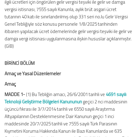
ilgili ücretleri için öngörülen gelir vergisi teşviki ile gelir ve damga
vergisi istisnası, 7555 sayılı Kanunla, aylık brüt asgari ücret
tutarının 40 katı ile sınırlandırılmış olup 331 seri no.lu Gelir Vergisi
Genel Tebliğiyle söz konusu personele 1/8/2025 tarihinden
itibaren yapılacak ücret ödemelerinde gelir vergisi teşviki ile gelir ve
damga vergi istisnası uygulanmasına ilişkin hususlar açıklanmıştır.
(GİB)
BİRİNCİ BÖLÜM
Amaç ve Yasal Düzenlemeler
Amaç
MADDE 1-
(1) Bu Tebliğin amacı, 26/6/2001 tarihli ve
4691 sayılı
Teknoloji Geliştirme Bölgeleri Kanununun
geçici 2 nci maddesinin
üçüncü fıkrası ile 3/7/2014 tarihli ve 6550 sayılı Araştırma
Altyapılarının Desteklenmesine Dair Kanunun geçici 1 inci
maddesinde 20/7/2025 tarihli ve 7555 sayılı Türk Parasının
Kıymetini Koruma Hakkında Kanun ile Bazı Kanunlarda ve 635