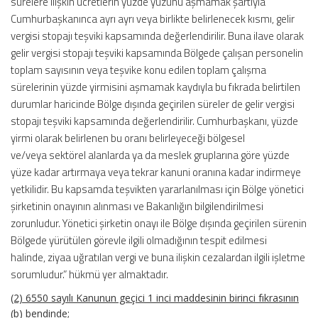
sürelere ilişkin ücretlerin yüzde yüzünü aşmamak şartıyla
Cumhurbaşkanınca ayrı ayrı veya birlikte belirlenecek kısmı, gelir
vergisi stopajı teşviki kapsamında değerlendirilir. Buna ilave olarak
gelir vergisi stopajı teşviki kapsamında Bölgede çalışan personelin
toplam sayısının veya teşvike konu edilen toplam çalışma
sürelerinin yüzde yirmisini aşmamak kaydıyla bu fıkrada belirtilen
durumlar haricinde Bölge dışında geçirilen süreler de gelir vergisi
stopajı teşviki kapsamında değerlendirilir. Cumhurbaşkanı, yüzde
yirmi olarak belirlenen bu oranı belirleyeceği bölgesel
ve/veya sektörel alanlarda ya da meslek gruplarına göre yüzde
yüze kadar artırmaya veya tekrar kanuni oranına kadar indirmeye
yetkilidir. Bu kapsamda teşvikten yararlanılması için Bölge yönetici
şirketinin onayının alınması ve Bakanlığın bilgilendirilmesi
zorunludur. Yönetici şirketin onayı ile Bölge dışında geçirilen sürenin
Bölgede yürütülen görevle ilgili olmadığının tespit edilmesi
halinde, ziyaa uğratılan vergi ve buna ilişkin cezalardan ilgili işletme
sorumludur.” hükmü yer almaktadır.
(2) 6550 sayılı Kanunun geçici 1 inci maddesinin birinci fıkrasının
(b) bendinde;