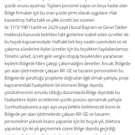
yüzde onunu aşamaz. Toplam personel sayısı on beşe kadar olan
Bölge firmaları için bu oran yüzde yirmi olarak uygulanır. Hak
kazanılmış hafta tatili ve yıllık ücretli izin süreleri
ile 17/3/1981 tarihli ve 2429 sayılı Ulusal Bayram ve Genel Tatiller
Hakkında Kanunda belirtilen tatil günlerine isabet eden ücretler de
bu teşvik kapsamındadır. Haftalık kırk beş saatin üzerindeki ve ek
çalışma sürelerine ilişkin ücretler için bu teşvikten faydalanılamaz.
Yönetici şirket, ücreti gelir vergisi stopajı teşvikinden yararlanan
kişilerin Bölgede fiilen çalışıp çalışmadığını denetler. Ancak, Bölgede
yer alan işletmelerde çalışan AR-GE ve tasarım personelinin bu
Bölgelerde yürüttüğü projelerle doğrudan ilgili olmak şartıyla, proje
kapsamındaki faaliyetlerin bir kısmının Bölge dışında
yürütülmesinin zorunlu olduğu durumlarda Bölge dışındaki bu
faaliyetlere ilişkin ücretlerinin yüzde yüzünü aşmamak şartıyla
Cumhurbaşkanınca ayrı ayrı veya birlikte belirlenecek kısmı ile
Bölgede yer alan işletmelerde çalışan AR-GE ve tasarım
personelinin yüksek lisans yapanlar için bir buçuk yılı, doktora
yapanlar için iki yılı geçmemek üzere Bölge dışında geçirdiği