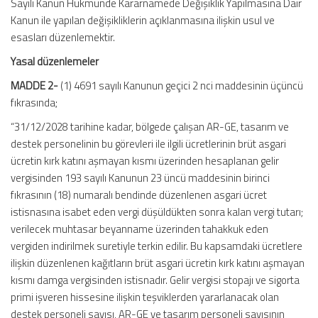
Sayılı Kanun Hükmünde Kararnamede Değişiklik Yapılmasına Dair
Kanun ile yapılan değişikliklerin açıklanmasına ilişkin usul ve
esasları düzenlemektir.
Yasal düzenlemeler
MADDE 2-
(1) 4691 sayılı Kanunun geçici 2 nci maddesinin üçüncü
fıkrasında;
“31/12/2028 tarihine kadar, bölgede çalışan AR-GE, tasarım ve
destek personelinin bu görevleri ile ilgili ücretlerinin brüt asgari
ücretin kırk katını aşmayan kısmı üzerinden hesaplanan gelir
vergisinden 193 sayılı Kanunun 23 üncü maddesinin birinci
fıkrasının (18) numaralı bendinde düzenlenen asgari ücret
istisnasına isabet eden vergi düşüldükten sonra kalan vergi tutarı;
verilecek muhtasar beyanname üzerinden tahakkuk eden
vergiden indirilmek suretiyle terkin edilir. Bu kapsamdaki ücretlere
ilişkin düzenlenen kağıtların brüt asgari ücretin kırk katını aşmayan
kısmı damga vergisinden istisnadır. Gelir vergisi stopajı ve sigorta
primi işveren hissesine ilişkin teşviklerden yararlanacak olan
destek personeli sayısı, AR-GE ve tasarım personeli sayısının