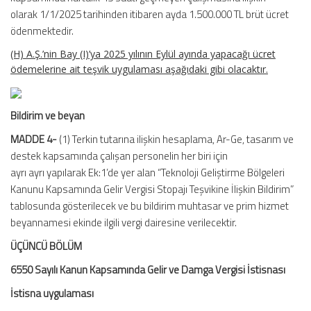
olarak 1/1/2025 tarihinden itibaren ayda 1.500.000 TL brüt ücret
ödenmektedir.
(H) A.Ş.’nin Bay (I)’ya 2025 yılının Eylül ayında yapacağı ücret
ödemelerine ait teşvik uygulaması aşağıdaki gibi olacaktır.
Bildirim ve beyan
MADDE 4-
(1) Terkin tutarına ilişkin hesaplama, Ar-Ge, tasarım ve
destek kapsamında çalışan personelin her biri için
ayrı ayrı yapılarak Ek:1’de yer alan “Teknoloji Geliştirme Bölgeleri
Kanunu Kapsamında Gelir Vergisi Stopajı Teşvikine İlişkin Bildirim”
tablosunda gösterilecek ve bu bildirim muhtasar ve prim hizmet
beyannamesi ekinde ilgili vergi dairesine verilecektir.
ÜÇÜNCÜ BÖLÜM
6550 Sayılı Kanun Kapsamında Gelir ve Damga Vergisi İstisnası
İstisna uygulaması