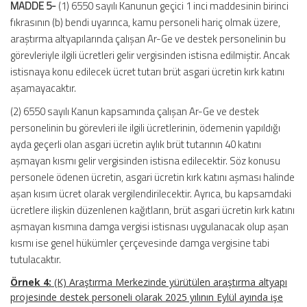
MADDE 5-
(1) 6550 sayılı Kanunun geçici 1 inci maddesinin birinci
fıkrasının (b) bendi uyarınca, kamu personeli hariç olmak üzere,
araştırma altyapılarında çalışan Ar-Ge ve destek personelinin bu
görevleriyle ilgili ücretleri gelir vergisinden istisna edilmiştir. Ancak
istisnaya konu edilecek ücret tutarı brüt asgari ücretin kırk katını
aşamayacaktır.
(2) 6550 sayılı Kanun kapsamında çalışan Ar-Ge ve destek
personelinin bu görevleri ile ilgili ücretlerinin, ödemenin yapıldığı
ayda geçerli olan asgari ücretin aylık brüt tutarının 40 katını
aşmayan kısmı gelir vergisinden istisna edilecektir. Söz konusu
personele ödenen ücretin, asgari ücretin kırk katını aşması halinde
aşan kısım ücret olarak vergilendirilecektir. Ayrıca, bu kapsamdaki
ücretlere ilişkin düzenlenen kağıtların, brüt asgari ücretin kırk katını
aşmayan kısmına damga vergisi istisnası uygulanacak olup aşan
kısmı ise genel hükümler çerçevesinde damga vergisine tabi
tutulacaktır.
Örnek 4:
(K) Araştırma Merkezinde yürütülen araştırma altyapı
projesinde destek personeli olarak 2025 yılının Eylül ayında işe