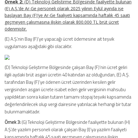
Örnek 2:
(D) Teknoloji Geliştirme Bölgesinde faaliyette bulunan
(E) A.Ş.’de Ar-Ge personeli olarak 2025 yılının Eylül ayında işe
başlayan Bay (F)’ye Ar-Ge faaliyeti kapsamında haftalık 45 saati
geçmeyen çalışmasına ilişkin olarak 800.000 TL brüt ücret
ödenmiştir.
(E) A.Ş.’nin Bay (F)’ye yapacağı ücret ödemesine ait teşvik
uygulaması aşağıdaki gibi olacaktır.
(D) Teknoloji Geliştirme Bölgesinde çalışan Bay (F)’nin ücret geliri
ilgili aydaki brüt asgari ücretin 40 katından az olduğundan, (E) A.Ş.
tarafından Bay (F)’ye ödenen ücret üzerinden kesilen gelir
vergisinden asgari ücrete isabet eden gelir vergisinin mahsubu
yapıldıktan sonra kalan tutarın tamamı stopaj teşviki kapsamında
değerlendirilecek olup vergi dairesine yatırılacak herhangi bir tutar
bulunmamaktadır.
Örnek 3:
(G) Teknoloji Geliştirme Bölgesinde faaliyette bulunan (H)
A.Ş.’de yazılım personeli olarak çalışan Bay (I)’ya yazılım faaliyeti
kapsamında haftalık 45 saati geçmeyen çalışmasına ilişkin