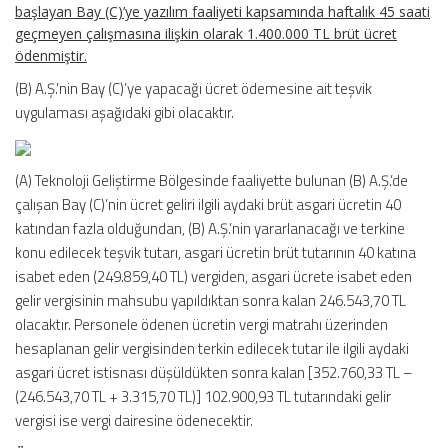
başlayan Bay (C)’ye yazılım faaliyeti kapsamında haftalık 45 saati
geçmeyen çalışmasına ilişkin olarak 1.400.000 TL brüt ücret
ödenmiştir.
(B) A.Ş.’nin Bay (C)’ye yapacağı ücret ödemesine ait teşvik
uygulaması aşağıdaki gibi olacaktır.
(A) Teknoloji Geliştirme Bölgesinde faaliyette bulunan (B) A.Ş.’de
çalışan Bay (C)’nin ücret geliri ilgili aydaki brüt asgari ücretin 40
katından fazla olduğundan, (B) A.Ş.’nin yararlanacağı ve terkine
konu edilecek teşvik tutarı, asgari ücretin brüt tutarının 40 katına
isabet eden (249.859,40 TL) vergiden, asgari ücrete isabet eden
gelir vergisinin mahsubu yapıldıktan sonra kalan 246.543,70 TL
olacaktır. Personele ödenen ücretin vergi matrahı üzerinden
hesaplanan gelir vergisinden terkin edilecek tutar ile ilgili aydaki
asgari ücret istisnası düşüldükten sonra kalan [352.760,33 TL –
(246.543,70 TL + 3.315,70 TL)] 102.900,93 TL tutarındaki gelir
vergisi ise vergi dairesine ödenecektir.