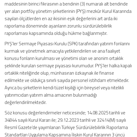
maddesinin birinci fikrasının a bendinin (3) numaralı alt bendinde
yer alan portföy yönetim şirketlerinin (PYŞ) mezkûr Kurul Kararında
sayılan ölçütlerden en az ikisinin eşik değerlerini art arda iki
raporlama döneminde aşanların zorunlu sürdürülebilirlik
raporlaması kapsamında olduğu hükme bağlanmıştır.
PYŞ’ler Sermaye Piyasası Kurulu (SPK) tarafından yatırım fonlarını
kurmak ve yönetmek amacıyla yetkilendirilen ve ana faaliyet
konusu fonların kurulması ve yönetimi olan ve anonim ortaklık
şeklinde kurulan sermaye piyasası kurumudur. PYŞ’ler halka kapalı
ortaklık niteliğinde olup, münhasıran özkaynak ile finanse
edilmekte ve oldukça sınırlı sayıda personel istihdam etmektedir.
Ayrıca bu şirketlerin kendi tüzel kişiliği için bireysel veya nitelikli
yatırımcıdan yatırım alma amacının bulunmadığı
değerlendirilmektedir.
Söz konusu değerlendirmeler neticesinde; 14.08.2025 tarihli ve
34844 sayılı Kurul Kararı ile; 29.12.2023 tarihli ve 32414(M) sayılı
Resmî Gazete’de yayımlanan Türkiye Sürdürülebilirlik Raporlama
Standartları Uygulama Kapsamına İlişkin Kurul Kararının 3 üncü