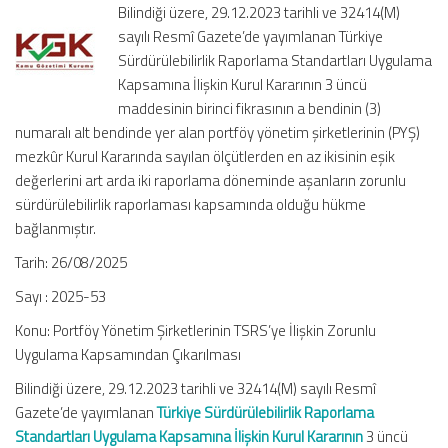
Bilindiği üzere, 29.12.2023 tarihli ve 32414(M)
İlişkin
sayılı Resmî Gazete’de yayımlanan Türkiye
Zorunlu
Sürdürülebilirlik Raporlama Standartları Uygulama
Uygulama
Kapsamından
Kapsamına İlişkin Kurul Kararının 3 üncü
Çıkarılması
maddesinin birinci fikrasının a bendinin (3)
için
numaralı alt bendinde yer alan portföy yönetim şirketlerinin (PYŞ)
mezkûr Kurul Kararında sayılan ölçütlerden en az ikisinin eşik
değerlerini art arda iki raporlama döneminde aşanların zorunlu
sürdürülebilirlik raporlaması kapsamında olduğu hükme
bağlanmıştır.
Tarih: 26/08/2025
Sayı : 2025-53
Konu: Portföy Yönetim Şirketlerinin TSRS’ye İlişkin Zorunlu
Uygulama Kapsamından Çıkarılması
Bilindiği üzere, 29.12.2023 tarihli ve 32414(M) sayılı Resmî
Gazete’de yayımlanan
Türkiye Sürdürülebilirlik Raporlama
Standartları Uygulama Kapsamına İlişkin Kurul Kararının
3 üncü