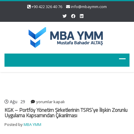
+90 422 326 40 76
info@mbaymm.com
Ağu
29
KGK
yorumlar kapalı
–
KGK – Portföy Yönetim Şirketlerinin TSRS’ye İlişkin Zorunlu
Portföy
Uygulama Kapsamından Çıkarılması
Yönetim
Posted by
MBA YMM
Şirketlerinin
TSRS’ye