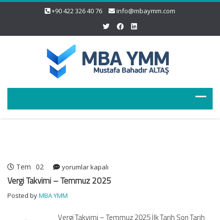
+90 422 326 40 76
info@mbaymm.com
Tem
02
Vergi
yorumlar kapalı
Takvimi
Vergi Takvimi – Temmuz 2025
–
Posted by
MBA YMM
Temmuz
2025
Vergi Takvimi – Temmuz 2025 İlk Tarih Son Tarih
için