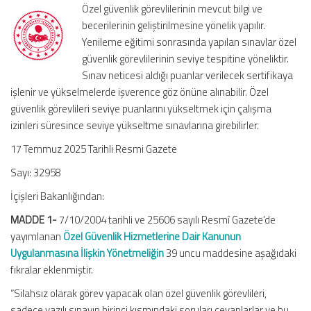
Özel güvenlik görevlilerinin mevcut bilgi ve
İlişkin
becerilerinin geliştirilmesine yönelik yapılır.
Yönetmelikte
Yenileme eğitimi sonrasında yapılan sınavlar özel
Değişiklik
Yapılmasına
güvenlik görevlilerinin seviye tespitine yöneliktir.
Dair
Sınav neticesi aldığı puanlar verilecek sertifikaya
Yönetmelik
işlenir ve yükselmelerde işverence göz önüne alınabilir. Özel
için
güvenlik görevlileri seviye puanlarını yükseltmek için çalışma
izinleri süresince seviye yükseltme sınavlarına girebilirler.
17 Temmuz 2025 Tarihli Resmi Gazete
Sayı: 32958
İçişleri Bakanlığından:
MADDE 1-
7/10/2004 tarihli ve 25606 sayılı Resmî Gazete’de
yayımlanan
Özel Güvenlik Hizmetlerine Dair Kanunun
Uygulanmasına İlişkin Yönetmeliğin
39 uncu maddesine aşağıdaki
fıkralar eklenmiştir.
“Silahsız olarak görev yapacak olan özel güvenlik görevlileri,
sadece yazılı sınavın birinci kısmındaki soruları cevaplarlar ve bu