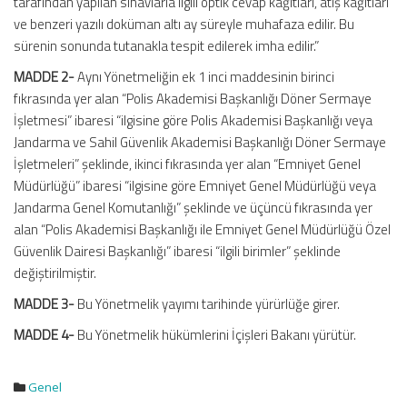
tarafından yapılan sınavlarla ilgili optik cevap kâğıtları, atış kâğıtları
ve benzeri yazılı doküman altı ay süreyle muhafaza edilir. Bu
sürenin sonunda tutanakla tespit edilerek imha edilir.”
MADDE 2-
Aynı Yönetmeliğin ek 1 inci maddesinin birinci
fıkrasında yer alan “Polis Akademisi Başkanlığı Döner Sermaye
İşletmesi” ibaresi “ilgisine göre Polis Akademisi Başkanlığı veya
Jandarma ve Sahil Güvenlik Akademisi Başkanlığı Döner Sermaye
İşletmeleri” şeklinde, ikinci fıkrasında yer alan “Emniyet Genel
Müdürlüğü” ibaresi “ilgisine göre Emniyet Genel Müdürlüğü veya
Jandarma Genel Komutanlığı” şeklinde ve üçüncü fıkrasında yer
alan “Polis Akademisi Başkanlığı ile Emniyet Genel Müdürlüğü Özel
Güvenlik Dairesi Başkanlığı” ibaresi “ilgili birimler” şeklinde
değiştirilmiştir.
MADDE 3-
Bu Yönetmelik yayımı tarihinde yürürlüğe girer.
MADDE 4-
Bu Yönetmelik hükümlerini İçişleri Bakanı yürütür.
Genel