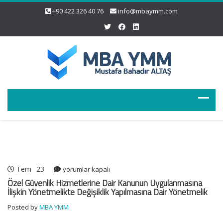
+90 422 326 40 76
info@mbaymm.com
Tem
23
Özel
yorumlar kapalı
Güvenlik
Özel Güvenlik Hizmetlerine Dair Kanunun Uygulanmasına
Hizmetlerine
İlişkin Yönetmelikte Değişiklik Yapılmasına Dair Yönetmelik
Dair
Posted by
MBA YMM
Kanunun
Uygulanmasına