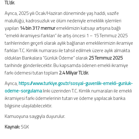
TL’dir.
Ayrıca, 2025 yılı Ocak/Haziran döneminde yaş haddi, vazife
malullüğü, kadrosuzluk ve ölüm nedeniyle emeklilik işlemleri
yapılan
14 bin 317 memur
emeklimizin katsayı artışına bağlı
“emekli ikramiyesi farkları” ile artış öncesi 1 – 15 Temmuz 2025
tarihlerinden geçerli olarak aylık bağlanan emeklilerimizin ikramiye
farkları T.C. Kimlik numarası ile tahsil edilmek üzere aylık almakta
oldukları Bankalara “Günlük Ödeme” olarak
25 Temmuz 2025
tarihinde gönderilecektir. Bu kapsamda ödenen emekli ikramiye
farkı ödemesi tutarı toplam
2.4 Milyar TL’dir.
Ayrıca,
https://www.turkiye.gov.tr/sosyal-guvenlik-emekli-gunluk-
odeme-sorgulama
linki üzerinden T.C. Kimlik numaraları ile emekli
ikramiyesi farkı ödemelerinin tutarı ve ödeme yapılacak banka
bilgisine ulaşılabilecektir.
Kamuoyuna saygıyla duyurulur.
Kaynak:
SGK