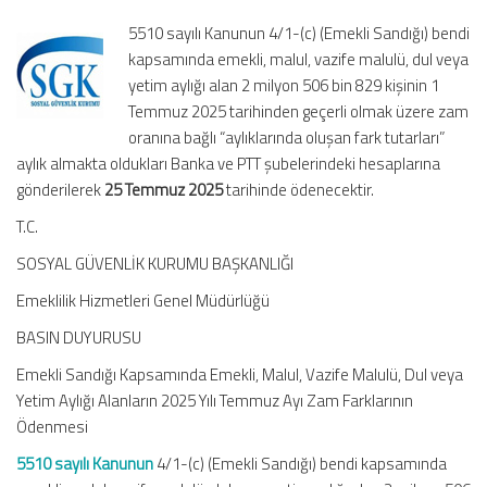
Malulü,
5510 sayılı Kanunun 4/1-(c) (Emekli Sandığı) bendi
Dul
kapsamında emekli, malul, vazife malulü, dul veya
veya
yetim aylığı alan 2 milyon 506 bin 829 kişinin 1
Yetim
Temmuz 2025 tarihinden geçerli olmak üzere zam
Aylığı
Alanların
oranına bağlı “aylıklarında oluşan fark tutarları”
2025
aylık almakta oldukları Banka ve PTT şubelerindeki hesaplarına
Yılı
gönderilerek
25 Temmuz 2025
tarihinde ödenecektir.
Temmuz
T.C.
Ayı
Zam
SOSYAL GÜVENLİK KURUMU BAŞKANLIĞI
Farklarının
Ödenmesi
Emeklilik Hizmetleri Genel Müdürlüğü
için
BASIN DUYURUSU
Emekli Sandığı Kapsamında Emekli, Malul, Vazife Malulü, Dul veya
Yetim Aylığı Alanların 2025 Yılı Temmuz Ayı Zam Farklarının
Ödenmesi
5510 sayılı Kanunun
4/1-(c) (Emekli Sandığı) bendi kapsamında