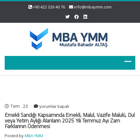
+90 422 326 40 76
info@mbaymm.com
Tem
23
Emekli
yorumlar kapalı
Sandığı
Emekli Sandığı Kapsamında Emekli, Malul, Vazife Malulü, Dul
Kapsamında
veya Yetim Aylığı Alanların 2025 Yılı Temmuz Ayı Zam
Farklarının Ödenmesi
Emekli,
Malul,
Posted by
MBA YMM
Vazife