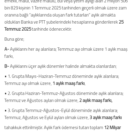
emekli, malul, vazife malulü, dul veya yetim aylığı alan 2 milyon 506
bin 829 kişinin 1 Temmuz 2025 tarihinden geçerli olmak üzere zam
oranına bağlı “aylıklarında oluşan fark tutarları” aylık almakta
oldukları Banka ve PTT şubelerindeki hesaplarına gönderilerek
25
Temmuz 2025
tarihinde ödenecektir.
Buna göre;
A-
Aylıklarını her ay alanlara; Temmuz ayı olmak üzere 1 aylık maaş
farkı,
B-
Aylıklarını üçer aylık dönemler halinde almakta olanlardan;
• 1. Grupta Mayıs-Haziran-Temmuz döneminde aylık alanlara;
Temmuz ayı olmak üzere,
1 aylık maaş farkı
,
• 2. Grupta Haziran-Temmuz-Ağustos döneminde aylık alanlara;
Temmuz ve Ağustos ayları olmak üzere,
2 aylık maaş farkı,
• 3. Grupta Temmuz-Ağustos-Eylül döneminde aylık alanlara;
Temmuz, Ağustos ve Eylül ayları olmak üzere,
3 aylık maaş farkı
tahakkuk ettirilmiştir. Aylık fark ödemesi tutarı toplam
12 Milyar