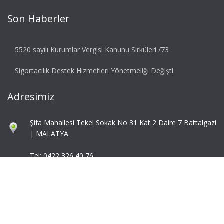
Son Haberler
5520 sayılı Kurumlar Vergisi Kanunu Sirküleri /73
Sigortacılık Destek Hizmetleri Yönetmeliği Değişti
Adresimiz
Şifa Mahallesi Tekel Sokak No 31 Kat 2 Daire 7 Battalgazi
| MALATYA
Tel: 0422 326 40 76
Fax: 0422 324 92 85
info@mbaymm.com
mba@mbaymm.com