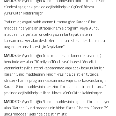
MADDE 5-
Aynı Tebliğin 4 üncü maddesinin ikinci fıkrasının son
cümlesi aşağıdaki şekilde değiştirilmiş ve üçüncü fıkrası
yürürlükten kaldırılmıştır.
“Yatırımlar, asgari sabit yatırım tutarına göre Kararın 8 inci
maddesinde yer alan stratejik hamle programı veya 9 uncu
maddesinde yer alan öncelikli yatırımlar teşvik sistemi
kapsamında yer alan desteklerden ürün listesindeki tanımlara
uygun harcama listesi için faydalanır.”
MADDE 6-
Aynı Tebliğin 6 ncı maddesinin birinci fıkrasının (c)
bendinde yer alan “30 milyon Türk Lirası” ibaresi “öncelikli
yatırımlar teşvik sistemi kapsamında yapılacak başvurular için
Kararın 5 inci maddesinin ikinci fıkrasında belirtilen tutarda;
stratejik hamle programı kapsamında yapılacak başvurular için
Kararın 8 inci maddesinin sekizinci fıkrasında belirtilen tutarda”
şeklinde değiştirilmiş ve ikinci fıkrası yürürlükten kaldırılmıştır.
MADDE 7-
Aynı Tebliğin 9 uncu maddesinin üçüncü fıkrasında yer
alan “Kararın 17 nci maddesinin birinci fıkrası” ibaresi “Kararın 29
uncu maddesi” şeklinde değiştirilmiştir.