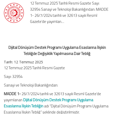
12 Temmuz 2025 Tarihli Resmi Gazete Sayı:
İlişkin
32954 Sanayi ve Teknoloji Bakanlığından: MADDE
Tebliğde
1- 26/7/2024 tarihli ve 32613 sayılı Resmî
Değişiklik
Yapılmasına
Gazete’de yayımlan…
Dair
Tebliğ
için
Dijital Dönüşüm Destek Programı Uygulama Esaslarına İlişkin
Tebliğde Değişiklik Yapılmasına Dair Tebliğ
Tarih: 12 Temmuz 2025
12 Temmuz 2025 Tarihli Resmi Gazete
Sayı: 32954
Sanayi ve Teknoloji Bakanlığından:
MADDE 1-
26/7/2024 tarihli ve 32613 sayılı Resmî Gazete’de
yayımlanan
Dijital Dönüşüm Destek Programı Uygulama
Esaslarına İlişkin Tebliğin
adı “Dijital Dönüşüm Programı Uygulama
Esaslarına İlişkin Tebliğ” şeklinde değiştirilmiştir.