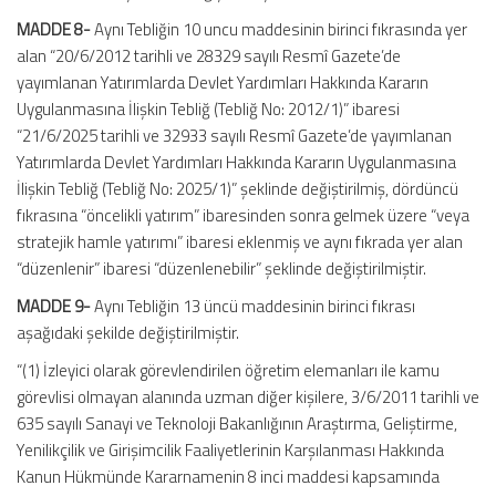
MADDE 8-
Aynı Tebliğin 10 uncu maddesinin birinci fıkrasında yer
alan “20/6/2012 tarihli ve 28329 sayılı Resmî Gazete’de
yayımlanan Yatırımlarda Devlet Yardımları Hakkında Kararın
Uygulanmasına İlişkin Tebliğ (Tebliğ No: 2012/1)” ibaresi
“21/6/2025 tarihli ve 32933 sayılı Resmî Gazete’de yayımlanan
Yatırımlarda Devlet Yardımları Hakkında Kararın Uygulanmasına
İlişkin Tebliğ (Tebliğ No: 2025/1)” şeklinde değiştirilmiş, dördüncü
fıkrasına “öncelikli yatırım” ibaresinden sonra gelmek üzere “veya
stratejik hamle yatırımı” ibaresi eklenmiş ve aynı fıkrada yer alan
“düzenlenir” ibaresi “düzenlenebilir” şeklinde değiştirilmiştir.
MADDE 9-
Aynı Tebliğin 13 üncü maddesinin birinci fıkrası
aşağıdaki şekilde değiştirilmiştir.
“(1) İzleyici olarak görevlendirilen öğretim elemanları ile kamu
görevlisi olmayan alanında uzman diğer kişilere, 3/6/2011 tarihli ve
635 sayılı Sanayi ve Teknoloji Bakanlığının Araştırma, Geliştirme,
Yenilikçilik ve Girişimcilik Faaliyetlerinin Karşılanması Hakkında
Kanun Hükmünde Kararnamenin 8 inci maddesi kapsamında