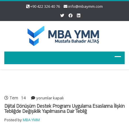
+90 422 326 40 76
info@mbaymm.com
Tem
14
Dijital
yorumlar kapalı
Dönüşüm
Dijital Dönüşüm Destek Programı Uygulama Esaslarına İlişkin
Destek
Tebliğde Değişiklik Yapılmasına Dair Tebliğ
Programı
Posted by
MBA YMM
Uygulama
Esaslarına