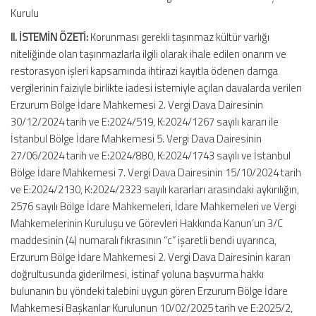
Kurulu
II. İSTEMİN ÖZETİ:
Korunması gerekli taşınmaz kültür varlığı
niteliğinde olan taşınmazlarla ilgili olarak ihale edilen onarım ve
restorasyon işleri kapsamında ihtirazi kayıtla ödenen damga
vergilerinin faiziyle birlikte iadesi istemiyle açılan davalarda verilen
Erzurum Bölge İdare Mahkemesi 2. Vergi Dava Dairesinin
30/12/2024 tarih ve E:2024/519, K:2024/1267 sayılı kararı ile
İstanbul Bölge İdare Mahkemesi 5. Vergi Dava Dairesinin
27/06/2024 tarih ve E:2024/880, K:2024/1743 sayılı ve İstanbul
Bölge İdare Mahkemesi 7. Vergi Dava Dairesinin 15/10/2024 tarih
ve E:2024/2130, K:2024/2323 sayılı kararları arasındaki aykırılığın,
2576 sayılı Bölge İdare Mahkemeleri, İdare Mahkemeleri ve Vergi
Mahkemelerinin Kuruluşu ve Görevleri Hakkında Kanun’un 3/C
maddesinin (4) numaralı fıkrasının “c” işaretli bendi uyarınca,
Erzurum Bölge İdare Mahkemesi 2. Vergi Dava Dairesinin karan
doğrultusunda giderilmesi, istinaf yoluna başvurma hakkı
bulunanın bu yöndeki talebini uygun gören Erzurum Bölge İdare
Mahkemesi Başkanlar Kurulunun 10/02/2025 tarih ve E:2025/2,