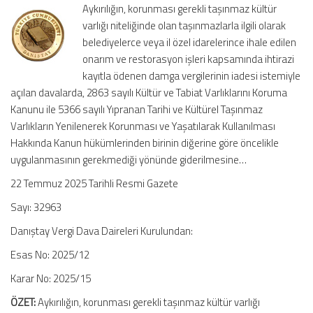
Aykırılığın, korunması gerekli taşınmaz kültür
(E:
varlığı niteliğinde olan taşınmazlarla ilgili olarak
2025/12,
belediyelerce veya il özel idarelerince ihale edilen
K:
2025/15)
onarım ve restorasyon işleri kapsamında ihtirazi
–
kayıtla ödenen damga vergilerinin iadesi istemiyle
İhtirazi
açılan davalarda, 2863 sayılı Kültür ve Tabiat Varlıklarını Koruma
Kayıtla
Kanunu ile 5366 sayılı Yıpranan Tarihi ve Kültürel Taşınmaz
Ödenen
Varlıkların Yenilenerek Korunması ve Yaşatılarak Kullanılması
Damga
Hakkında Kanun hükümlerinden birinin diğerine göre öncelikle
Vergileri
uygulanmasının gerekmediği yönünde giderilmesine…
için
22 Temmuz 2025 Tarihli Resmi Gazete
Sayı: 32963
Danıştay Vergi Dava Daireleri Kurulundan:
Esas No: 2025/12
Karar No: 2025/15
ÖZET:
Aykırılığın, korunması gerekli taşınmaz kültür varlığı