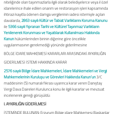
niteliğinde olan taşınmazlarla ilgili olarak belediyelerce veya il özel
idarelerince ihale edilen onarım ve restorasyon işleri kapsamında
ihtirazi kayıtla ödenen damga vergilerinin iadesi istemiyle açılan
davalarda,
2863 sayılı Kültür ve Tabiat Varlıklarını Koruma Kanunu
ile
5366 sayılı Yıpranan Tarihi ve Kültürel Taşınmaz Varlıkların
Yenilenerek Korunması ve Yaşatılarak Kullanılması Hakkında
Kanun
hükümlerinden birinin diğerine göre öncelikle
uygulanmasının gerekmediği yönünde giderilmesine
BÖLGE İDARE MAHKEMESİ KARARLARI ARASINDAKİ AYKIRILIĞIN
GİDERİLMESİ İSTEMİ HAKKINDA KARAR
2576 sayılı Bölge İdare Mahkemeleri, İdare Mahkemeleri ve Vergi
Mahkemelerinin Kuruluşu ve Görevleri Hakkında Kanun’un
3/C
maddesinin (5) numaralı fıkrası uyarınca karar veren Danıştay
Vergi Dava Daireleri Kurulunca konu ile ilgili kararlar ve mevzuat
incelenerek gereği görüşüldü:
I. AYKIRILIĞIN GİDERİLMESİ
İSTEMİNDE BULUNAN: Erzurum Bölge idare Mahkemesi Başkanlar