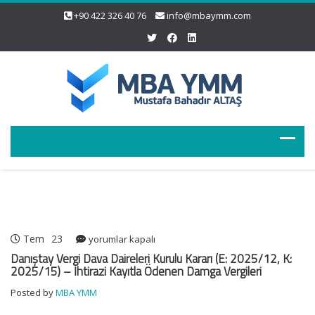
+90 422 326 40 76
info@mbaymm.com
Tem
23
Danıştay
yorumlar kapalı
Vergi
Danıştay Vergi Dava Daireleri Kurulu Kararı (E: 2025/12, K:
Dava
2025/15) – İhtirazi Kayıtla Ödenen Damga Vergileri
Daireleri
Posted by
MBA YMM
Kurulu
Kararı