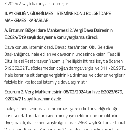
K:2025/2 sayılı kararıyla istenmiştir.
III. AYKIRILIĞIN GİDERİLMESİ İSTEMİNE KONU BÖLGE İDARE
MAHKEMESİ KARARLARI:
A. Erzurum Bölge İdare Mahkemesi 2. Vergi Dava Dairesinin
E:2024/519 sayılı dosyasına konu yargılama süreci:
Dava konusu istemin özeti: Davacı tarafından, Oltu Belediye
Başkanlığınca ihale edilen ve davacının uhdesinde kalan “Tescilli
Oltu Kalesi Restorasyon Yapım lşi”ne ilişkin ihtirazi kayıtla ödenen
519.352,32 TL sözleşmeden doğan damga vergisi ve 311.720,96 TL
ihale kararına ait damga vergisinin kaldırılması ve ödenen vergilerin
faiziyle birlikte iadesi istemiyle dava açılmıştır.
Erzurum 2. Vergi Mahkemesinin 06/02/2024 tarih ve E:2023/679,
K:2024/71 sayılı kararının özeti:
İhaleye konu taşınmazın korunması gerekli kültür varlığı olduğu
hususunda taraflar arasında bir uyuşmazlık bulunmamaktadır.
Uyuşmazlık, ihale konusu işle ilgili olarak 2863 sayılı Kültür ve Tabiat
Varlıklarını Koruma Kanunu’nun 21. maddesinde belirtilen istisna