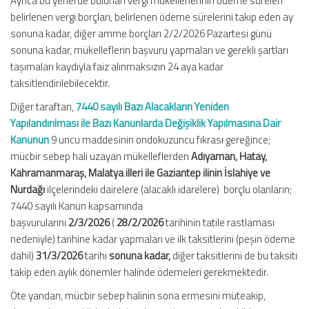
Ayrıca bu yerlerde bulunan vergi mükelleflerinin ödeme süreleri
belirlenen vergi borçları, belirlenen ödeme sürelerini takip eden ay
sonuna kadar, diğer amme borçları 2/2/2026 Pazartesi günü
sonuna kadar, mükelleflerin başvuru yapmaları ve gerekli şartları
taşımaları kaydıyla faiz alınmaksızın 24 aya kadar
taksitlendirilebilecektir.
Diğer taraftan,
7440 sayılı Bazı Alacakların Yeniden
Yapılandırılması ile Bazı Kanunlarda Değişiklik Yapılmasına Dair
Kanunun
9 uncu maddesinin ondokuzuncu fıkrası gereğince;
mücbir sebep hali uzayan mükelleflerden
Adıyaman, Hatay,
Kahramanmaraş, Malatya illeri ile Gaziantep ilinin İslahiye ve
Nurdağı
ilçelerindeki dairelere (alacaklı idarelere) borçlu olanların;
7440 sayılı Kanun kapsamında
başvurularını
2/3/2026
(
28/2/2026
tarihinin tatile rastlaması
nedeniyle) tarihine kadar yapmaları ve ilk taksitlerini (peşin ödeme
dahil)
31/3/2026
tarihi
sonuna kadar,
diğer taksitlerini de bu taksiti
takip eden aylık dönemler halinde ödemeleri gerekmektedir.
Öte yandan, mücbir sebep halinin sona ermesini müteakip,