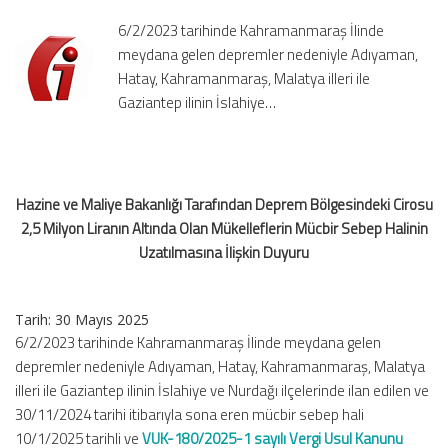
Bölgesindeki
6/2/2023 tarihinde Kahramanmaraş İlinde
Cirosu
meydana gelen depremler nedeniyle Adıyaman,
2,5
Hatay, Kahramanmaraş, Malatya illeri ile
Milyon
Gaziantep ilinin İslahiye…
Liranın
Altında
Olan
Mükelleflerin
Mücbir
Hazine ve Maliye Bakanlığı Tarafından Deprem Bölgesindeki Cirosu
Sebep
2,5 Milyon Liranın Altında Olan Mükelleflerin Mücbir Sebep Halinin
Halinin
Uzatılmasına
Uzatılmasına İlişkin Duyuru
İlişkin
Duyuru
için
Tarih: 30 Mayıs 2025
6/2/2023 tarihinde Kahramanmaraş İlinde meydana gelen
depremler nedeniyle Adıyaman, Hatay, Kahramanmaraş, Malatya
illeri ile Gaziantep ilinin İslahiye ve Nurdağı ilçelerinde ilan edilen ve
30/11/2024 tarihi itibarıyla sona eren mücbir sebep hali
10/1/2025 tarihli ve
VUK-180/2025-1 sayılı Vergi Usul Kanunu