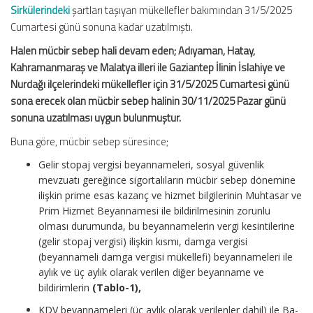
Sirkülerindeki
şartları taşıyan mükellefler bakımından 31/5/2025
Cumartesi günü sonuna kadar uzatılmıştı.
Halen mücbir sebep hali devam eden; Adıyaman, Hatay,
Kahramanmaraş ve Malatya illeri ile Gaziantep İlinin İslahiye ve
Nurdağı ilçelerindeki mükellefler için 31/5/2025 Cumartesi günü
sona erecek olan mücbir sebep halinin 30/11/2025 Pazar günü
sonuna
uzatılması uygun bulunmuştur.
Buna göre, mücbir sebep süresince;
Gelir stopaj vergisi beyannameleri, sosyal güvenlik
mevzuatı gereğince sigortalıların mücbir sebep dönemine
ilişkin prime esas kazanç ve hizmet bilgilerinin Muhtasar ve
Prim Hizmet Beyannamesi ile bildirilmesinin zorunlu
olması durumunda, bu beyannamelerin vergi kesintilerine
(gelir stopaj vergisi) ilişkin kısmı, damga vergisi
(beyannameli damga vergisi mükellefi) beyannameleri ile
aylık ve üç aylık olarak verilen diğer beyanname ve
bildirimlerin
(Tablo-1),
KDV beyannameleri (üç aylık olarak verilenler dahil) ile Ba-