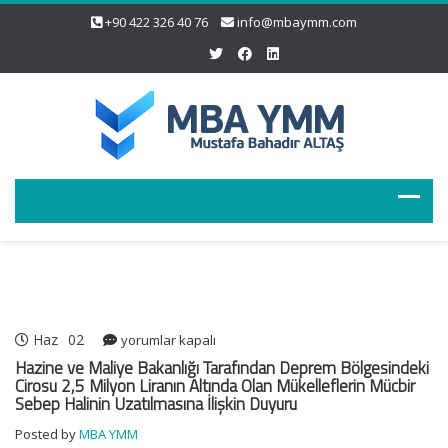
+90 422 326 40 76
info@mbaymm.com
Haz
02
Hazine
yorumlar kapalı
ve
Hazine ve Maliye Bakanlığı Tarafından Deprem Bölgesindeki
Maliye
Cirosu 2,5 Milyon Liranın Altında Olan Mükelleflerin Mücbir
Sebep Halinin Uzatılmasına İlişkin Duyuru
Bakanlığı
Tarafından
Posted by
MBA YMM
Deprem