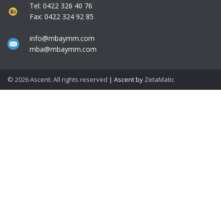
Tel: 0422 326 40 76
Fax: 0422 324 92 85
info@mbaymm.com
mba@mbaymm.com
© 2026 Ascent. All rights reserved
|
Ascent by
ZetaMatic