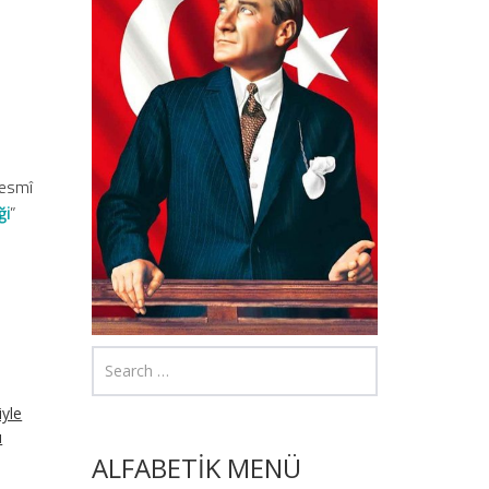
Resmî
ği
”
iyle
u
ALFABETİK MENÜ