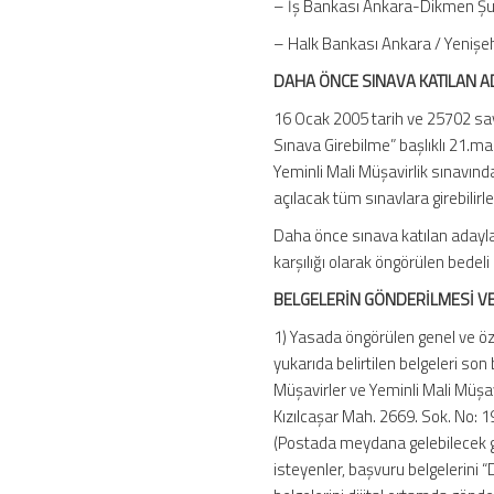
– İş Bankası Ankara-Dikmen Şu
– Halk Bankası Ankara / Yenişe
DAHA ÖNCE SINAVA KATILAN 
16 Ocak 2005 tarih ve 25702 say
Sınava Girebilme” başlıklı 21.m
Yeminli Mali Müşavirlik sınavında 
açılacak tüm sınavlara girebilirl
Daha önce sınava katılan adaylar
karşılığı olarak öngörülen bedel
BELGELERİN GÖNDERİLMESİ VE
1) Yasada öngörülen genel ve öze
yukarıda belirtilen belgeleri so
Müşavirler ve Yeminli Mali Müşa
Kızılcaşar Mah. 2669. Sok. No: 
(Postada meydana gelebilecek g
isteyenler, başvuru belgelerini 