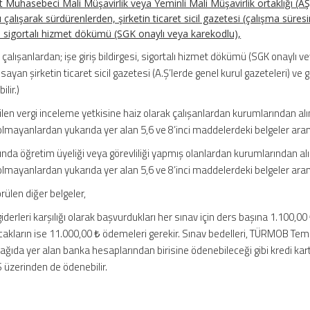
t Muhasebeci Mali Müşavirlik veya Yeminli Mali Müşavirlik ortaklığı (AŞ,
 çalışarak sürdürenlerden, şirketin ticaret sicil gazetesi (çalışma süresi
 ve sigortalı hizmet dökümü (SGK onaylı veya karekodlu),
 çalışanlardan; işe giriş bildirgesi, sigortalı hizmet dökümü (SGK onaylı v
ayan şirketin ticaret sicil gazetesi (A.Ş’lerde genel kurul gazeteleri) ve 
ilir.)
len vergi inceleme yetkisine haiz olarak çalışanlardan kurumlarından al
lmayanlardan yukarıda yer alan 5,6 ve 8’inci maddelerdeki belgeler ara
arında öğretim üyeliği veya görevliliği yapmış olanlardan kurumlarından al
lmayanlardan yukarıda yer alan 5,6 ve 8’inci maddelerdeki belgeler ara
ülen diğer belgeler,
iderleri karşılığı olarak başvurdukları her sınav için ders başına 1.100,00
acakların ise 11.000,00 ₺ ödemeleri gerekir. Sınav bedelleri, TÜRMOB Tem
ğıda yer alan banka hesaplarından birisine ödenebileceği gibi kredi kartı
 üzerinden de ödenebilir.