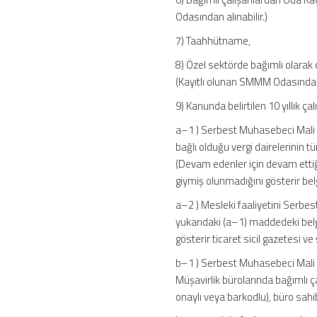
Odasından alınabilir.)
7) Taahhütname,
8) Özel sektörde bağımlı olarak
(Kayıtlı olunan SMMM Odasından a
9) Kanunda belirtilen 10 yıllık ç
a–1 ) Serbest Muhasebeci Mali M
bağlı olduğu vergi dairelerinin 
(Devam edenler için devam ettiği
giymiş olunmadığını gösterir bel
a–2 ) Mesleki faaliyetini Serbes
yukarıdaki (a–1) maddedeki belg
gösterir ticaret sicil gazetesi ve
b–1 ) Serbest Muhasebeci Mali M
Müşavirlik bürolarında bağımlı ç
onaylı veya barkodlu), büro sahi