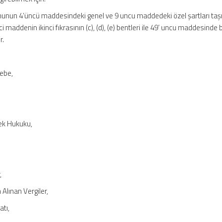
nunun 4’üncü maddesindeki genel ve 9 uncu maddedeki özel şartları taş
 maddenin ikinci fıkrasının (c), (d), (e) bentleri ile 49’ uncu maddesinde b
r.
ebe,
ek Hukuku,
,
Alınan Vergiler,
tı,