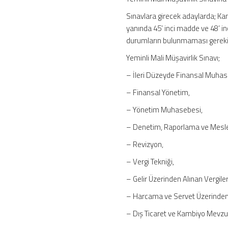
Sınavlara girecek adaylarda; Ka
yanında 45’ inci madde ve 48’ inci
durumların bulunmaması gereki
Yeminli Mali Müşavirlik Sınavı;
– İleri Düzeyde Finansal Muhas
– Finansal Yönetim,
– Yönetim Muhasebesi,
– Denetim, Raporlama ve Mesl
– Revizyon,
– Vergi Tekniği,
– Gelir Üzerinden Alınan Vergiler
– Harcama ve Servet Üzerinden 
– Dış Ticaret ve Kambiyo Mevzua