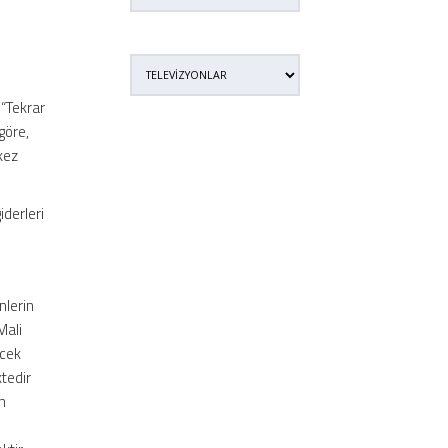
 “Tekrar
göre,
 kez
iderleri
nlerin
Mali
ncek
tedir
n