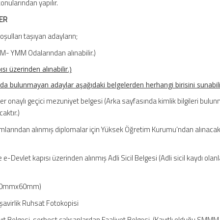
nularından yapılır.
LER
oşulları taşıyan adayların;
- YMM Odalarından alınabilir.)
ı üzerinden alınabilir.)
a bulunmayan adaylar aşağıdaki belgelerden herhangi birisini sunabilir
r onaylı geçici mezuniyet belgesi (Arka sayfasında kimlik bilgileri bulu
aktır.)
larından alınmış diplomalar için Yüksek Öğretim Kurumu’ndan alınacak
-Devlet kapısı üzerinden alınmış Adli Sicil Belgesi (Adli sicil kaydı olan
f (50mmx60mm)
avirlik Ruhsat Fotokopisi
ıt Belgesi, serbest çalışanlardan Faaliyet Belgesi, (Kayıtlı olduğu SMMM