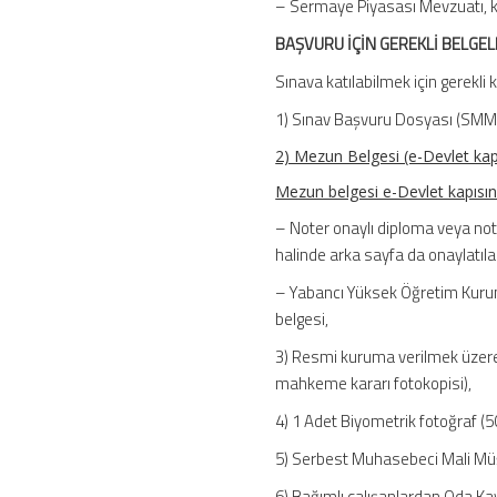
– Sermaye Piyasası Mevzuatı, ko
BAŞVURU İÇİN GEREKLİ BELGE
Sınava katılabilmek için gerekli k
1) Sınav Başvuru Dosyası (SMMM
2) Mezun Belgesi (e-Devlet kapıs
Mezun belgesi e-Devlet kapısınd
– Noter onaylı diploma veya note
halinde arka sayfa da onaylatılac
– Yabancı Yüksek Öğretim Kurum
belgesi,
3) Resmi kuruma verilmek üzere e
mahkeme kararı fotokopisi),
4) 1 Adet Biyometrik fotoğra
5) Serbest Muhasebeci Mali Müş
6) Bağımlı çalışanlardan Oda Kay