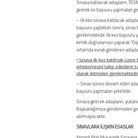
Sınava katılacak adayların, TES
girerek ön başvuru yapmaları g
– İlk kez sınava katılacak ada
başvuru yaptıktan sonra, sınav 
gerekmektedir. İlk kez başvuru ya
kimlik doğrulaması yaparak “Diji
ortamda evrak gönderen adaylard
• Sınava ilk kez katılmak üzer
ertelenmesini talep edenlerin ta
olarak iletmeleri gerekmektedir
– Sınav süresi devam eden adayl
başvuru yapmaları yeterlidir.
Sınava girecek adayların, yukarı
Başkanlığımıza göndermeleri ge
alınmayacaktır.
SINAVLARA İLİŞKİN ESASLAR
Yeminli Mali Müşavirlik Sınavına 