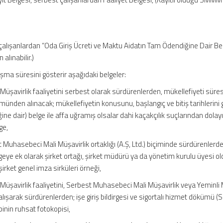
 çalışanlardan “Oda Giriş Ücreti ve Maktu Aidatın Tam Ödendiğine Dair Be
lınabilir.)
alışma süresini gösterir aşağıdaki belgeler:
üşavirlik faaliyetini serbest olarak sürdürenlerden, mükellefiyeti süre
tümünden alınacak; mükellefiyetin konusunu, başlangıç ve bitiş tarihlerini
ne dair) belge ile affa uğramış olsalar dahi kaçakçılık suçlarından dola
ge,
t Muhasebeci Mali Müşavirlik ortaklığı (A.Ş, Ltd.) biçiminde sürdürenlerd
eye ek olarak şirket ortağı, şirket müdürü ya da yönetim kurulu üyesi o
 şirket genel imza sirküleri örneği,
üşavirlik faaliyetini, Serbest Muhasebeci Mali Müşavirlik veya Yeminli 
alışarak sürdürenlerden; işe giriş bildirgesi ve sigortalı hizmet dökümü (
binin ruhsat fotokopisi,