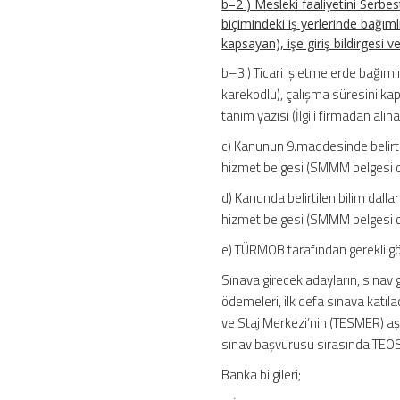
b–2 ) Mesleki faaliyetini Serbes
biçimindeki iş yerlerinde bağımlı
kapsayan), işe giriş bildirgesi
b–3 ) Ticari işletmelerde bağımlı
karekodlu), çalışma süresini kaps
tanım yazısı (İlgili firmadan alınab
c) Kanunun 9.maddesinde belirti
hizmet belgesi (SMMM belgesi o
d) Kanunda belirtilen bilim dall
hizmet belgesi (SMMM belgesi o
e) TÜRMOB tarafından gerekli gör
Sınava girecek adayların, sınav g
ödemeleri, ilk defa sınava katıl
ve Staj Merkezi’nin (TESMER) aşa
sınav başvurusu sırasında TEOS
Banka bilgileri;