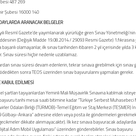
besi 487 269
hir Şubesi 16000 140
ADAYLARDA ARANACAK BELGELER
ılı Resmî Gazete’de yayımlanarak yürürlüğe giren Sınav Yönetmeliği’nin
addesinin (Değişik Madde 19.08.2014 / 29093 Resmi Gazete) 1.fıkrasına 
başarılı olamayanlar, ilk sınav tarihinden itibaren 2 yıl içerisinde yılda 3
er. Sınav süresi hiçbir nedenle uzatılamaz.
dan sınav süresi devam edenlerin, tekrar sınava girebilmek için sınav g
i ödedikten sonra TEOS üzerinden sınav başvurularını yapmaları gerekir.
 KABUL EDİLMESİ
l şartları taşıyanlardan Yeminli Mali Müşavirlik Sınavına katılmak isteye
n başvuru tarihi mesai saati bitimine kadar “Türkiye Serbest Muhasebeci 
virler Odaları Birliği (TÜRMOB)-Temel Eğitim ve Staj Merkezi (TESMER) İ
19 Gölbaşı-Ankara” adresine elden veya posta ile göndermeleri gerekmek
ecikmeler dikkate alınmayacaktır). İlk kez sınava başvuracak adaylarda
“Dijital Adım Mobil Uygulaması” üzerinden gönderebilirler. Sınav başvuru