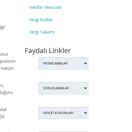
Vakıflar Mevzuatı
Vergi Kodları
lge”
Vergi Takvimi
Faydalı Linkler
since
 gösteren
yı hüküm
en;
lduğunu
Mali
SGK