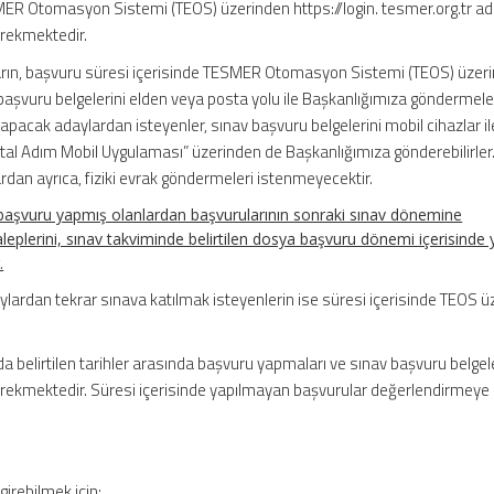
MER Otomasyon Sistemi (TEOS) üzerinden https://login. tesmer.org.tr a
erekmektedir.
yların, başvuru süresi içerisinde TESMER Otomasyon Sistemi (TEOS) üzer
başvuru belgelerini elden veya posta yolu ile Başkanlığımıza göndermele
pacak adaylardan isteyenler, sınav başvuru belgelerini mobil cihazlar ile 
tal Adım Mobil Uygulaması” üzerinden de Başkanlığımıza gönderebilirler. 
an ayrıca, fiziki evrak göndermeleri istenmeyecektir.
e başvuru yapmış olanlardan başvurularının sonraki sınav dönemine
leplerini, sınav takviminde belirtilen dosya başvuru dönemi içerisinde y
.
ardan tekrar sınava katılmak isteyenlerin ise süresi içerisinde TEOS ü
da belirtilen tarihler arasında başvuru yapmaları ve sınav başvuru belgele
rekmektedir. Süresi içerisinde yapılmayan başvurular değerlendirmeye
girebilmek için: