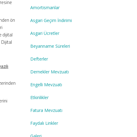
dresine
Amortismanlar
inden ön
Asgari Geçim İndirimi
ri
Asgari Ücretler
dijital
Dijital
Beyanname Süreleri
Defterler
azılı
Dernekler Mevzuatı
zerinden
Engelli Mevzuatı
Etkinlikler
rini
Fatura Mevzuatı
Faydalı Linkler
Galeri