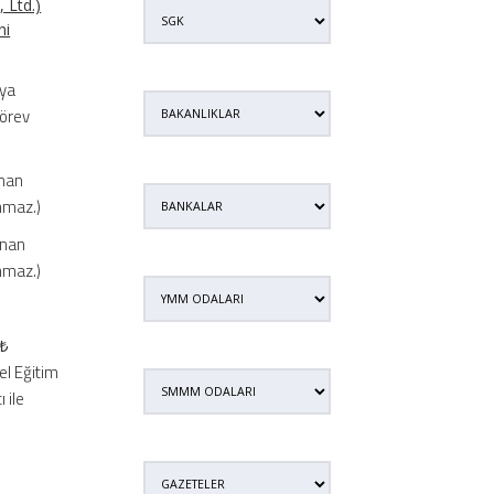
 Ltd.)
ni
eya
görev
ınan
nmaz.)
ınan
nmaz.)
 ₺
el Eğitim
 ile