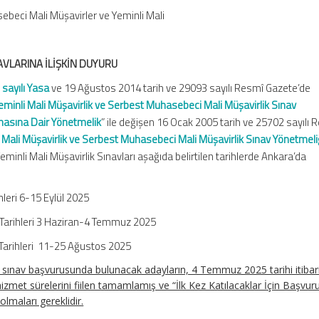
eci Mali Müşavirler ve Yeminli Mali
AVLARINA İLİŞKİN DUYURU
sayılı Yasa
ve 19 Ağustos 2014 tarih ve 29093 sayılı Resmî Gazete’de
eminli Mali Müşavirlik ve Serbest Muhasebeci Mali Müşavirlik Sınav
lmasına Dair Yönetmelik
” ile değişen 16 Ocak 2005 tarih ve 25702 sayılı 
 Mali Müşavirlik ve Serbest Muhasebeci Mali Müşavirlik Sınav Yönetmeli
inli Mali Müşavirlik Sınavları aşağıda belirtilen tarihlerde Ankara’da
eri 6-15 Eylül 2025
ru Tarihleri 3 Haziran-4 Temmuz 2025
u Tarihleri 11-25 Ağustos 2025
e sınav başvurusunda bulunacak adayların, 4 Temmuz 2025 tarihi itibar
 hizmet sürelerini fiilen tamamlamış ve “İlk Kez Katılacaklar İçin Başvur
olmaları gereklidir.