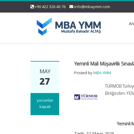
+90 422 326 40 76
info@mbaymm.com
An
Yeminli Mali Müşavirlik Sına
MAY
Posted by
MBA YMM
27
TÜRMOB Türkiye
Birliğinden: 
Yeminli
yorumlar
Mali
kapalı
Müşavirlik
Sınavlarına
Yeminli M
İlişkin
Duyuru
Tarih: 22 Mayıs 2025