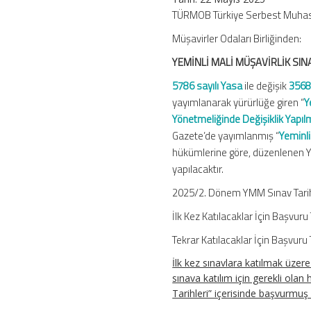
–
TÜRMOB Türkiye Serbest Muhaseb
2025/2.
Müşavirler Odaları Birliğinden:
Dönem
için
YEMİNLİ MALİ MÜŞAVİRLİK SIN
5786 sayılı Yasa
ile değişik
3568 
yayımlanarak yürürlüğe giren “
Y
Yönetmeliğinde Değişiklik Yapı
Gazete’de yayımlanmış “
Yeminli
hükümlerine göre, düzenlenen Yem
yapılacaktır.
2025/2. Dönem YMM Sınav Tarihl
İlk Kez Katılacaklar İçin Başvu
Tekrar Katılacaklar İçin Başvur
İlk kez sınavlara katılmak üzer
sınava katılım için gerekli olan
Tarihleri” içerisinde başvurmuş 