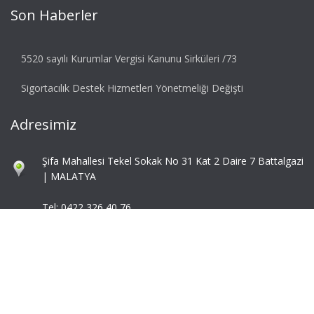
Son Haberler
5520 sayılı Kurumlar Vergisi Kanunu Sirküleri /73
Sigortacılık Destek Hizmetleri Yönetmeliği Değişti
Adresimiz
Şifa Mahallesi Tekel Sokak No 31 Kat 2 Daire 7 Battalgazi
| MALATYA
Tel: 0422 326 40 76
Fax: 0422 324 92 85
info@mbaymm.com
mba@mbaymm.com
© 2026 Ascent. All rights reserved
|
Ascent by
ZetaMatic