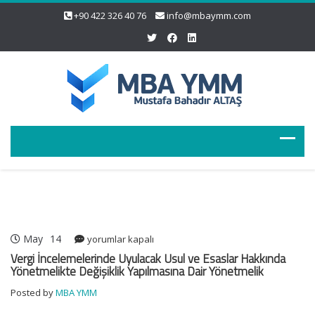
+90 422 326 40 76
info@mbaymm.com
May
14
Vergi
yorumlar kapalı
İncelemelerinde
Vergi İncelemelerinde Uyulacak Usul ve Esaslar Hakkında
Uyulacak
Yönetmelikte Değişiklik Yapılmasına Dair Yönetmelik
Usul
Posted by
MBA YMM
ve
Esaslar