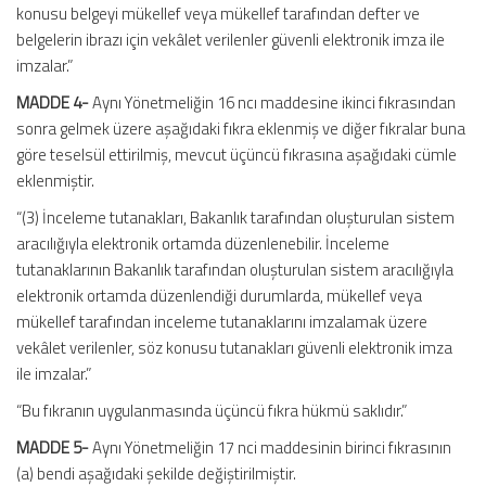
konusu belgeyi mükellef veya mükellef tarafından defter ve
belgelerin ibrazı için vekâlet verilenler güvenli elektronik imza ile
imzalar.”
MADDE 4-
Aynı Yönetmeliğin 16 ncı maddesine ikinci fıkrasından
sonra gelmek üzere aşağıdaki fıkra eklenmiş ve diğer fıkralar buna
göre teselsül ettirilmiş, mevcut üçüncü fıkrasına aşağıdaki cümle
eklenmiştir.
“(3) İnceleme tutanakları, Bakanlık tarafından oluşturulan sistem
aracılığıyla elektronik ortamda düzenlenebilir. İnceleme
tutanaklarının Bakanlık tarafından oluşturulan sistem aracılığıyla
elektronik ortamda düzenlendiği durumlarda, mükellef veya
mükellef tarafından inceleme tutanaklarını imzalamak üzere
vekâlet verilenler, söz konusu tutanakları güvenli elektronik imza
ile imzalar.”
“Bu fıkranın uygulanmasında üçüncü fıkra hükmü saklıdır.”
MADDE 5-
Aynı Yönetmeliğin 17 nci maddesinin birinci fıkrasının
(a) bendi aşağıdaki şekilde değiştirilmiştir.