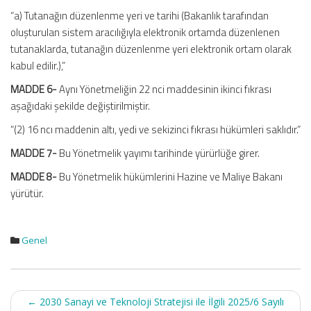
“a) Tutanağın düzenlenme yeri ve tarihi (Bakanlık tarafından
oluşturulan sistem aracılığıyla elektronik ortamda düzenlenen
tutanaklarda, tutanağın düzenlenme yeri elektronik ortam olarak
kabul edilir.),”
MADDE 6-
Aynı Yönetmeliğin 22 nci maddesinin ikinci fıkrası
aşağıdaki şekilde değiştirilmiştir.
“(2) 16 ncı maddenin altı, yedi ve sekizinci fıkrası hükümleri saklıdır.”
MADDE 7-
Bu Yönetmelik yayımı tarihinde yürürlüğe girer.
MADDE 8-
Bu Yönetmelik hükümlerini Hazine ve Maliye Bakanı
yürütür.
Genel
Post
←
2030 Sanayi ve Teknoloji Stratejisi ile İlgili 2025/6 Sayılı
navigation