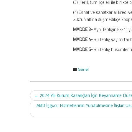
(3) Her il, tüm ilçeleri ile birlikte
(4) Esnaf ve sanatkârlar kredi v
200’ün altına düşmedikçe kooper
MADDE 3-
Aynı Tebliğin Ek-1’i yü
MADDE 4-
Bu Tebliğ yayımı tarih
MADDE 5-
Bu Tebliğ hükümlerini
Genel
Post
←
2024 Yılı Kurum Kazançları İçin Beyanname Düz
navigation
Aktif İşgücü Hizmetlerinin Yürütülmesine İlişkin U