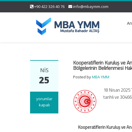
+90 422 326 40 76
info@mbaymm.com
An
Kooperatiflerin Kuruluş ve An
Bölgelerinin Belirlenmesi Hak
NIS
25
Posted by
MBA YMM
18 Nisan 2025 
tarihli ve 3046
Kooperatiflerin
yorumlar
Kuruluş
kapalı
ve
Anasözleşme
Değişiklik
Kooperatiflerin Kuruluş ve An
İşlemleri