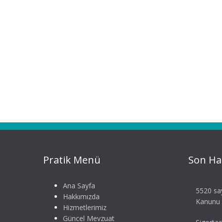
Pratik Menü
Son Ha
Ana Sayfa
5520 say
Hakkımızda
Kanunu S
Hizmetlerimiz
Güncel Mevzuat