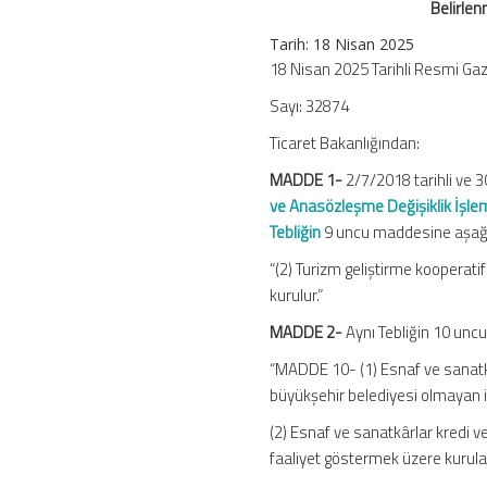
Belirlen
ile
Kurucu
Tarih: 18 Nisan 2025
Ortak
18 Nisan 2025 Tarihli Resmi Ga
Sayıları
Sayı: 32874
ve
Çalışma
Ticaret Bakanlığından:
Bölgelerinin
Belirlenmesi
MADDE 1-
2/7/2018 tarihli ve 
Hakkında
ve Anasözleşme Değişiklik İşleml
Tebliğde
Tebliğin
9 uncu maddesine aşağıd
Değişiklik
Yapılmasına
“(2) Turizm geliştirme kooperati
Dair
kurulur.”
Tebliğ
MADDE 2-
Aynı Tebliğin 10 uncu
için
“MADDE 10- (1) Esnaf ve sanatkâr
büyükşehir belediyesi olmayan i
(2) Esnaf ve sanatkârlar kredi v
faaliyet göstermek üzere kurulab