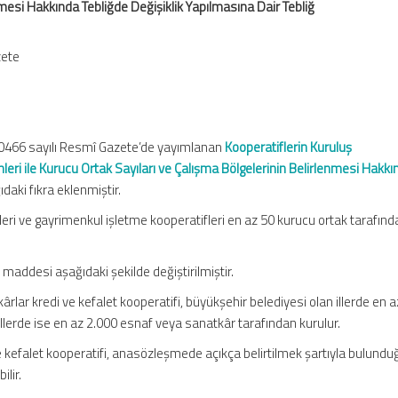
mesi Hakkında Tebliğde Değişiklik Yapılmasına Dair Tebliğ
zete
30466 sayılı Resmî Gazete’de yayımlanan
Kooperatiflerin Kuruluş
eri ile Kurucu Ortak Sayıları ve Çalışma Bölgelerinin Belirlenmesi Hakkı
aki fıkra eklenmiştir.
fleri ve gayrimenkul işletme kooperatifleri en az 50 kurucu ortak tarafın
 maddesi aşağıdaki şekilde değiştirilmiştir.
lar kredi ve kefalet kooperatifi, büyükşehir belediyesi olan illerde en a
llerde ise en az 2.000 esnaf veya sanatkâr tarafından kurulur.
e kefalet kooperatifi, anasözleşmede açıkça belirtilmek şartıyla bulunduğ
ilir.