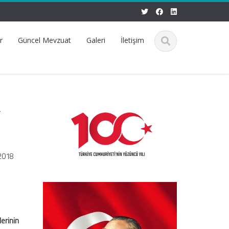
r
Güncel Mevzuat
Galeri
İletişim
a
/2018
lerinin