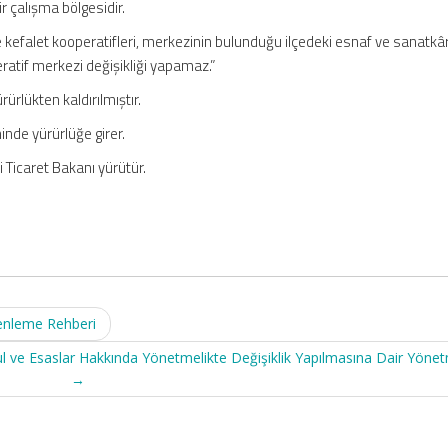
 bir çalışma bölgesidir.
e kefalet kooperatifleri, merkezinin bulunduğu ilçedeki esnaf ve sanatkâr
atif merkezi değişikliği yapamaz.”
rürlükten kaldırılmıştır.
inde yürürlüğe girer.
 Ticaret Bakanı yürütür.
enleme Rehberi
sul ve Esaslar Hakkında Yönetmelikte Değişiklik Yapılmasına Dair Yönet
→