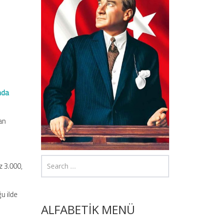
nda
dan
z 3.000,
u ilde
ALFABETİK MENÜ