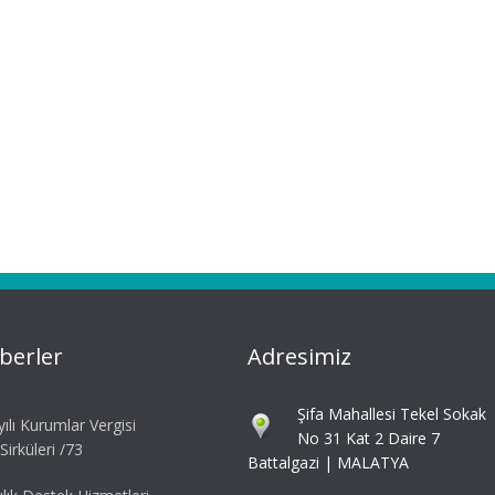
berler
Adresimiz
Şifa Mahallesi Tekel Sokak
ılı Kurumlar Vergisi
No 31 Kat 2 Daire 7
irküleri /73
Battalgazi | MALATYA