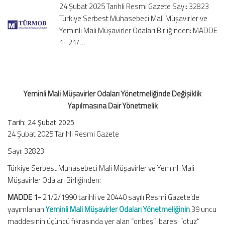
24 Şubat 2025 Tarihli Resmi Gazete Sayı: 32823
Yapılmasına
Türkiye Serbest Muhasebeci Mali Müşavirler ve
Dair
Yeminli Mali Müşavirler Odaları Birliğinden: MADDE
Yönetmelik
için
1- 21/…
Yeminli Mali Müşavirler Odaları Yönetmeliğinde Değişiklik
Yapılmasına Dair Yönetmelik
Tarih: 24 Şubat 2025
24 Şubat 2025 Tarihli Resmi Gazete
Sayı: 32823
Türkiye Serbest Muhasebeci Mali Müşavirler ve Yeminli Mali
Müşavirler Odaları Birliğinden:
MADDE 1-
21/2/1990 tarihli ve 20440 sayılı Resmî Gazete’de
yayımlanan
Yeminli Mali Müşavirler Odaları Yönetmeliğinin
39 uncu
maddesinin üçüncü fıkrasında yer alan “onbeş” ibaresi “otuz”