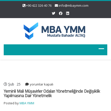
+90 422 326 40 76
info@mbaymm.com
Şub
25
Yeminli
yorumlar kapalı
Mali
Yeminli Mali Müşavirler Odaları Yönetmeliğinde Değişiklik
Müşavirler
Yapılmasına Dair Yönetmelik
Odaları
Posted by
MBA YMM
Yönetmeliğinde
Değişiklik