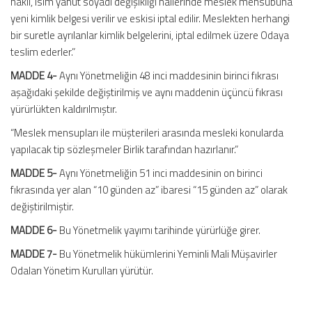
nakli, isim yahut soyadı değişikliği hallerinde meslek mensubuna
yeni kimlik belgesi verilir ve eskisi iptal edilir. Meslekten herhangi
bir suretle ayrılanlar kimlik belgelerini, iptal edilmek üzere Odaya
teslim ederler.”
MADDE 4-
Aynı Yönetmeliğin 48 inci maddesinin birinci fıkrası
aşağıdaki şekilde değiştirilmiş ve aynı maddenin üçüncü fıkrası
yürürlükten kaldırılmıştır.
“Meslek mensupları ile müşterileri arasında mesleki konularda
yapılacak tip sözleşmeler Birlik tarafından hazırlanır.”
MADDE 5-
Aynı Yönetmeliğin 51 inci maddesinin on birinci
fıkrasında yer alan “10 günden az” ibaresi “15 günden az” olarak
değiştirilmiştir.
MADDE 6-
Bu Yönetmelik yayımı tarihinde yürürlüğe girer.
MADDE 7-
Bu Yönetmelik hükümlerini Yeminli Mali Müşavirler
Odaları Yönetim Kurulları yürütür.