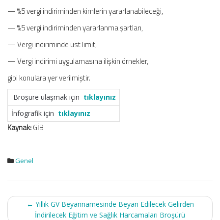
— %5 vergi indiriminden kimlerin yararlanabileceği,
— %5 vergi indiriminden yararlanma şartları,
— Vergi indiriminde üst limit,
— Vergi indirimi uygulamasına ilişkin örnekler,
gibi konulara yer verilmiştir.
Broşüre ulaşmak için
tıklayınız
İnfografik için
tıklayınız
Kaynak:
GİB
Genel
Post
←
Yıllık GV Beyannamesinde Beyan Edilecek Gelirden
navigation
İndirilecek Eğitim ve Sağlık Harcamaları Broşürü