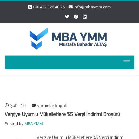
+90 422 326 40 76
info@mbaymm.com
Şub
10
Vergiye
yorumlar kapalı
Uyumlu
Vergiye Uyumlu Mükelleflere %5 Vergi İndirimi Broşürü
Mükelleflere
Posted by
MBA YMM
%5
Vergi
Vergiye Uyumlu Mükelleflere %5 Vergi İndirimi
İndirimi