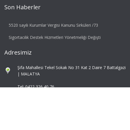
Son Haberler
5520 sayılı Kurumlar Vergisi Kanunu Sirküleri /73
Sigortacılık Destek Hizmetleri Yönetmeliği Değişti
Adresimiz
Şifa Mahallesi Tekel Sokak No 31 Kat 2 Daire 7 Battalgazi
| MALATYA
Tel: 0422 326 40 76
Fax: 0422 324 92 85
info@mbaymm.com
mba@mbaymm.com