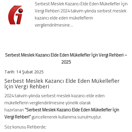
Serbest Meslek Kazancı Elde Eden Mükellefler İçin
İçin
Vergi Rehberi 2024 takvim yılında serbest meslek
Vergi
kazancı elde eden mükelleflerin
Rehberi
–
vergilendirilmesine…
2025
için
Serbest Meslek Kazancı Elde Eden Mükellefler İçin Vergi Rehberi –
2025
Tarih: 14 Şubat 2025
Serbest Meslek Kazancı Elde Eden Mükellefler
İçin Vergi Rehberi
2024 takvim yılında serbest meslek kazancı elde eden
mükelleflerin vergilendirilmesine yönelik olarak
hazırlanan
“
Serbest Meslek Kazancı Elde Eden Mükellefler İçin
Vergi Rehberi”
güncellenerek kullanıma sunulmuştur.
Söz konusu Rehberde;