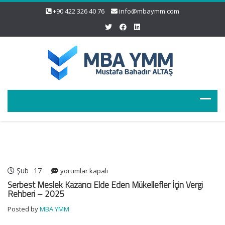
+90 422 326 40 76
info@mbaymm.com
Şub
17
Serbest
yorumlar kapalı
Meslek
Serbest Meslek Kazancı Elde Eden Mükellefler İçin Vergi
Kazancı
Rehberi – 2025
Elde
Posted by
MBA YMM
Eden
Mükellefler