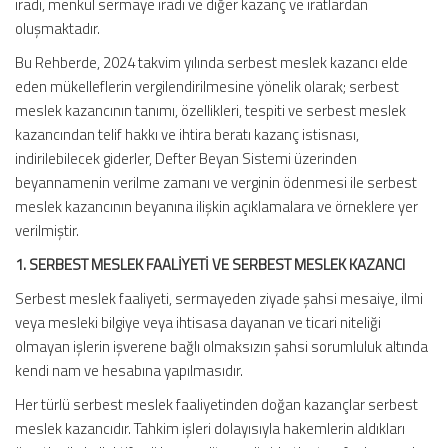
iradı, menkul sermaye iradı ve diğer kazanç ve iratlardan
oluşmaktadır.
Bu Rehberde, 2024 takvim yılında serbest meslek kazancı elde
eden mükelleflerin vergilendirilmesine yönelik olarak; serbest
meslek kazancının tanımı, özellikleri, tespiti ve serbest meslek
kazancından telif hakkı ve ihtira beratı kazanç istisnası,
indirilebilecek giderler, Defter Beyan Sistemi üzerinden
beyannamenin verilme zamanı ve verginin ödenmesi ile serbest
meslek kazancının beyanına ilişkin açıklamalara ve örneklere yer
verilmiştir.
1. SERBEST MESLEK FAALİYETİ VE SERBEST MESLEK KAZANCI
Serbest meslek faaliyeti, sermayeden ziyade şahsi mesaiye, ilmi
veya mesleki bilgiye veya ihtisasa dayanan ve ticari niteliği
olmayan işlerin işverene bağlı olmaksızın şahsi sorumluluk altında
kendi nam ve hesabına yapılmasıdır.
Her türlü serbest meslek faaliyetinden doğan kazançlar serbest
meslek kazancıdır. Tahkim işleri dolayısıyla hakemlerin aldıkları