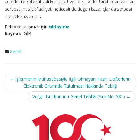
ücretler ile kollektif, adi komandit ve adi şirketler tarafından yapılan
serbest meslek faaliyeti neticesinde doğan kazançlar da serbest
meslek kazancıdır.
Rehbere ulaşmak için
tıklayınız
Kaynak:
GİB
Genel
Post
←
İşletmenin Muhasebesiyle İlgili Olmayan Ticari Defterlerin
navigation
Elektronik Ortamda Tutulması Hakkında Tebliğ
Vergi Usul Kanunu Genel Tebliği (Sıra No: 581)
→