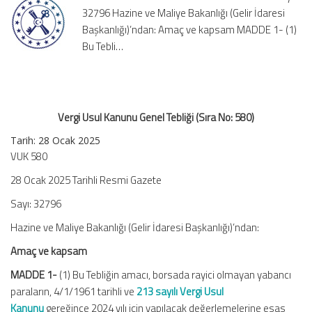
32796 Hazine ve Maliye Bakanlığı (Gelir İdaresi
No:
580)
Başkanlığı)’ndan: Amaç ve kapsam MADDE 1- (1)
için
Bu Tebli…
Vergi Usul Kanunu Genel Tebliği (Sıra No: 580)
Tarih: 28 Ocak 2025
VUK 580
28 Ocak 2025 Tarihli Resmi Gazete
Sayı: 32796
Hazine ve Maliye Bakanlığı (Gelir İdaresi Başkanlığı)’ndan:
Amaç ve kapsam
MADDE 1-
(1) Bu Tebliğin amacı, borsada rayici olmayan yabancı
paraların, 4/1/1961 tarihli ve
213 sayılı Vergi Usul
Kanunu
gereğince 2024 yılı için yapılacak değerlemelerine esas