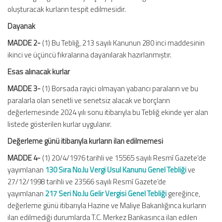
oluşturacak kurların tespit edilmesidir.
Dayanak
MADDE 2-
(1) Bu Tebliğ, 213 sayılı Kanunun 280 inci maddesinin
ikinci ve üçüncü fıkralarına dayanılarak hazırlanmıştır.
Esas alınacak kurlar
MADDE 3-
(1) Borsada rayici olmayan yabancı paraların ve bu
paralarla olan senetli ve senetsiz alacak ve borçların
değerlemesinde 2024 yılı sonu itibarıyla bu Tebliğ ekinde yer alan
listede gösterilen kurlar uygulanır.
Değerleme günü itibarıyla kurların ilan edilmemesi
MADDE 4-
(1) 20/4/1976 tarihli ve 15565 sayılı Resmî Gazete’de
yayımlanan
130 Sıra No.lu Vergi Usul Kanunu Genel Tebliği
ve
27/12/1998 tarihli ve 23566 sayılı Resmî Gazete’de
yayımlanan
217 Seri No.lu Gelir Vergisi Genel Tebliği
gereğince,
değerleme günü itibarıyla Hazine ve Maliye Bakanlığınca kurların
ilan edilmediği durumlarda T.C. Merkez Bankasınca ilan edilen