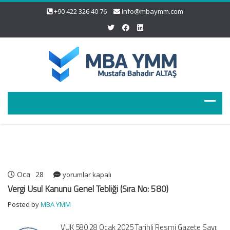
+90 422 326 40 76
info@mbaymm.com
Oca
28
Vergi
yorumlar kapalı
Usul
Vergi Usul Kanunu Genel Tebliği (Sıra No: 580)
Kanunu
Posted by
MBA YMM
Genel
Tebliği
VUK 580 28 Ocak 2025 Tarihli Resmi Gazete Sayı:
(Sıra