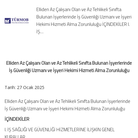
Tehlikeli
Elliden Az Çalışanı Olan ve Az Tehlikeli Sınıfta
Sınıfta
Bulunan İşyerlerinde İş Güvenliği Uzmanı ve İşyeri
Bulunan
Hekimi Hizmeti Alma Zorunluluğu İÇİNDEKİLER I.
İşyerlerinde
İŞ…
İş
Güvenliği
Uzmanı
ve
İşyeri
Elliden Az Çalışanı Olan ve Az Tehlikeli Sınıfta Bulunan İşyerlerinde
Hekimi
İş Güvenliği Uzmanı ve İşyeri Hekimi Hizmeti Alma Zorunluluğu
Hizmeti
Alma
Zorunluluğu
Tarih: 27 Ocak 2025
için
Elliden Az Çalışanı Olan ve Az Tehlikeli Sınıfta Bulunan İşyerlerinde
İş Güvenliği Uzmanı ve İşyeri Hekimi Hizmeti Alma Zorunluluğu
İÇİNDEKİLER
I. İŞ SAĞLIĞI VE GÜVENLİĞİ HİZMETLERİNE İLİŞKİN GENEL
KURALLAR