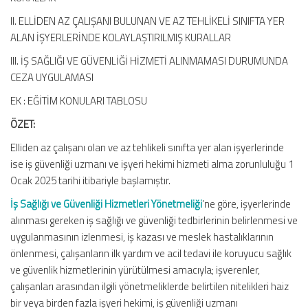
II. ELLİDEN AZ ÇALIŞANI BULUNAN VE AZ TEHLİKELİ SINIFTA YER
ALAN İŞYERLERİNDE KOLAYLAŞTIRILMIŞ KURALLAR
III. İŞ SAĞLIĞI VE GÜVENLİĞİ HİZMETİ ALINMAMASI DURUMUNDA
CEZA UYGULAMASI
EK : EĞİTİM KONULARI TABLOSU
ÖZET:
Elliden az çalışanı olan ve az tehlikeli sınıfta yer alan işyerlerinde
ise iş güvenliği uzmanı ve işyeri hekimi hizmeti alma zorunluluğu 1
Ocak 2025 tarihi itibariyle başlamıştır.
İş Sağlığı ve Güvenliği Hizmetleri Yönetmeliği
’ne göre, işyerlerinde
alınması gereken iş sağlığı ve güvenliği tedbirlerinin belirlenmesi ve
uygulanmasının izlenmesi, iş kazası ve meslek hastalıklarının
önlenmesi, çalışanların ilk yardım ve acil tedavi ile koruyucu sağlık
ve güvenlik hizmetlerinin yürütülmesi amacıyla; işverenler,
çalışanları arasından ilgili yönetmeliklerde belirtilen nitelikleri haiz
bir veya birden fazla işyeri hekimi, iş güvenliği uzmanı