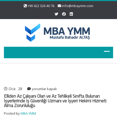
+90 422 326 40 76
info@mbaymm.com
Oca
28
Elliden
yorumlar kapalı
Az
Elliden Az Çalışanı Olan ve Az Tehlikeli Sınıfta Bulunan
Çalışanı
İşyerlerinde İş Güvenliği Uzmanı ve İşyeri Hekimi Hizmeti
Alma Zorunluluğu
Olan
ve
Posted by
MBA YMM
Az