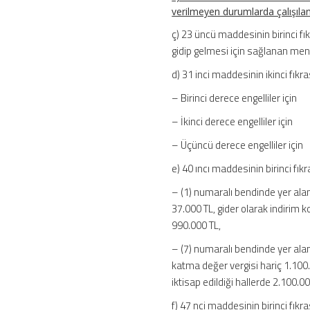
verilmeyen durumlarda çalışılan 
ç) 23 üncü maddesinin birinci fı
gidip gelmesi için sağlanan menfa
d) 31 inci maddesinin ikinci fıkras
– Birinci derece engelliler için 
– İkinci derece engelliler için 
– Üçüncü derece engelliler için
e) 40 ıncı maddesinin birinci fıkr
– (1) numaralı bendinde yer alan 
37.000 TL, gider olarak indirim 
990.000 TL,
– (7) numaralı bendinde yer ala
katma değer vergisi hariç 1.100.0
iktisap edildiği hallerde 2.100.00
f) 47 nci maddesinin birinci fıkra