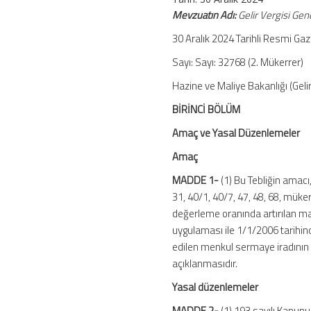
Mevzuatın Adı:
Gelir Vergisi Gene
30 Aralık 2024 Tarihli Resmi Ga
Sayı: Sayı: 32768 (2. Mükerrer)
Hazine ve Maliye Bakanlığı (Gelir
BİRİNCİ BÖLÜM
Amaç ve Yasal Düzenlemeler
Amaç
MADDE 1-
(1) Bu Tebliğin amacı
31, 40/1, 40/7, 47, 48, 68, müke
değerleme oranında artırılan ma
uygulaması ile 1/1/2006 tarihin
edilen menkul sermaye iradının 
açıklanmasıdır.
Yasal düzenlemeler
MADDE 2-
(1) 193 sayılı Kanun