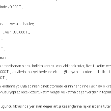
çinde 79.000 TL,
rasında yer alan hadler;
 TL ve 1.580.000 TL,
 TL,
 TL,
asının;
n amortisman olarak indirim konusu yapılabilecek tutar; özel tüketim ver
00 TL, vergilerin maliyet bedeline eklendiği veya binek otomobilin ikinci 
0 TL,
kiralama yoluyla edinilen binek otomobillerinin her birine ilişkin aylık kir
konusu yapılabilecek özel tüketim vergisi ve katma değer vergisinin topla
çüncü fıkrasında yer alan değer artışı kazançlarına ilişkin istisna tutar