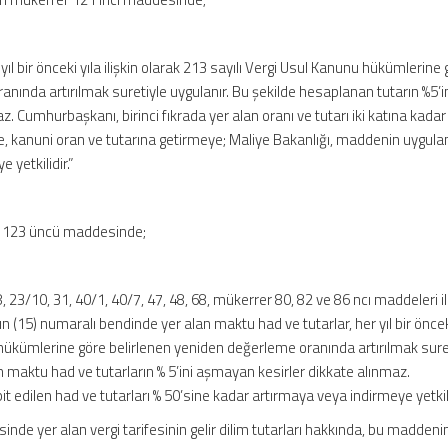
r yıl bir önceki yıla ilişkin olarak 213 sayılı Vergi Usul Kanunu hükümlerine
nında artırılmak suretiyle uygulanır. Bu şekilde hesaplanan tutarın %5’i
. Cumhurbaşkanı, birinci fıkrada yer alan oranı ve tutarı iki katına kadar
ye, kanuni oran ve tutarına getirmeye; Maliye Bakanlığı, maddenin uygu
e yetkilidir.”
r 123 üncü maddesinde;
, 23/10, 31, 40/1, 40/7, 47, 48, 68, mükerrer 80, 82 ve 86 ncı maddeleri i
n (15) numaralı bendinde yer alan maktu had ve tutarlar, her yıl bir öncek
u hükümlerine göre belirlenen yeniden değerleme oranında artırılmak sure
 maktu had ve tutarların % 5’ini aşmayan kesirler dikkate alınmaz.
 edilen had ve tutarları % 50’sine kadar artırmaya veya indirmeye yetkili
e yer alan vergi tarifesinin gelir dilim tutarları hakkında, bu maddenin