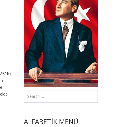
 23/10,
en
me
 elde
n
ALFABETİK MENÜ