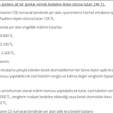
günlere ait bir günlük yemek bedeline ilişkin istisna tutarı 240 TL,
krasının (10) numaralı bendinde yer alan, işverenlerce hizmet erbabının i
atlere ilişkin istisna tutarı 126 TL,
ında yer alan engellilik indirimi tutarları;
9.900 TL,
5.700 TL,
 2.400 TL,
asının;
kiralama yoluyla edinilen binek otomobillerinin her birine ilişkin aylık kir
konusu yapılabilecek özel tüketim vergisi ve katma değer vergisinin topla
n amortisman olarak indirim konusu yapılabilecek tutar; özel tüketim ver
00 TL, vergilerin maliyet bedeline eklendiği veya binek otomobilin ikinci 
0 TL,
sının (2) numaralı bendinde yer alan yıllık kira bedeli toplamı;