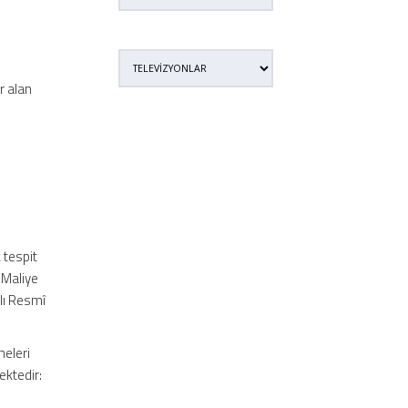
r alan
k tespit
 Maliye
ılı Resmî
meleri
ektedir: