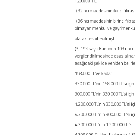
120.000 TL,
ı) 82 nci maddesinin ikinci fıkras
i) 86 ncı maddesinin birinci fıkr
olmayan menkul ve gayrimenkul 
olarak tespit edilmiştir.
(3) 193 sayılı Kanunun 103 üncü m
vergilendirilmesinde esas alınan
aşağıdaki şekilde yeniden belirle
158.000 TL
330.000 TL’nin 158.000 
800.000 TL’nin 330.000 TL’si için
1.200.000 TL’nin 330.000
4.300.000 TL’nin 800.000 TL’si iç
4.300.000 TL’nin 1.200.00
4.300.000 TL’den fazlasının 4.3