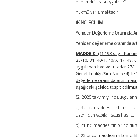
numaralı fıkrası uygulanır.”
hükmü yer almaktadır.
İKİNCİ BÖLÜM
Yeniden Değerleme Oranında Artı
Yeniden değerleme oranında artı
MADDE 3-
(1) 193 sayılı Kanu
23/10, 31, 40/1, 40/7, 47, 48, 
uygulanan had ve tutarlar 27/1
Genel Tebliği (Sıra No: 574) ile
değerleme oranında artırılması 
aşağıdaki şekilde tespit edilmişt
(2) 2025 takvim yılında uygulan
a) 9 uncu maddesinin birinci fık
üzerinden yapılan satış hasılatı
b) 21 inci maddesinin birinci fık
c) 23 üncü maddesinin birinci 