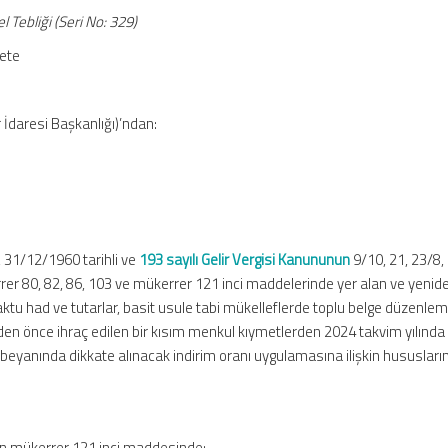
l Tebliği (Seri No: 329)
zete
 İdaresi Başkanlığı)’ndan:
, 31/12/1960 tarihli ve
193 sayılı Gelir Vergisi Kanununun
9/10, 21, 23/8,
rrer 80, 82, 86, 103 ve mükerrer 121 inci maddelerinde yer alan ve yenid
ktu had ve tutarlar, basit usule tabi mükelleflerde toplu belge düzenle
den önce ihraç edilen bir kısım menkul kıymetlerden 2024 takvim yılında
beyanında dikkate alınacak indirim oranı uygulamasına ilişkin hususları
un mükerrer 121 inci maddesinde;