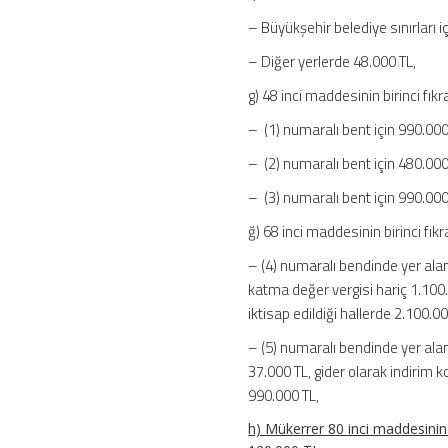
– Büyükşehir belediye sınırları i
– Diğer yerlerde 48.000 TL,
g) 48 inci maddesinin birinci fık
– (1) numaralı bent için 990.000
– (2) numaralı bent için 480.000
– (3) numaralı bent için 990.000
ğ) 68 inci maddesinin birinci fıkr
– (4) numaralı bendinde yer ala
katma değer vergisi hariç 1.100.0
iktisap edildiği hallerde 2.100.00
– (5) numaralı bendinde yer alan 
37.000 TL, gider olarak indirim 
990.000 TL,
h) Mükerrer 80 inci maddesinin ü