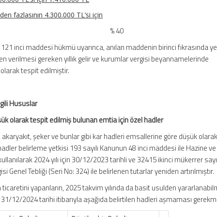
’den fazlasının 4.300.000 TL’si için
L), fazlası % 40
 121 inci maddesi hükmü uyarınca, anılan maddenin birinci fıkrasında ye
ren verilmesi gereken yıllık gelir ve kurumlar vergisi beyannamelerinde
arak tespit edilmiştir.
lgili Hususlar
ük olarak tespit edilmiş bulunan emtia için özel hadler
ti, akaryakıt, şeker ve bunlar gibi kar hadleri emsallerine göre düşük olara
hadler belirleme yetkisi 193 sayılı Kanunun 48 inci maddesi ile Hazine ve
 kullanılarak 2024 yılı için 30/12/2023 tarihli ve 32415 ikinci mükerrer say
 Genel Tebliği (Seri No: 324) ile belirlenen tutarlar yeniden artırılmıştır.
 ticaretini yapanların, 2025 takvim yılında da basit usulden yararlanabil
nın 31/12/2024 tarihi itibarıyla aşağıda belirtilen hadleri aşmaması gerekm