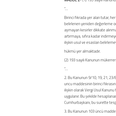
“…
Birinci fıkrada yer alan tutar, he
belirlenen yeniden değerleme ora
aşmayan kesirler dikkate alınmaz
artırmaya, sıfıra kadar indirme
ilişkin usul ve esasları belirlemey
hükmü yer almaktadır.
(2) 193 sayılı Kanunun mükerre
“…
2. Bu Kanunun 9/10, 19, 21, 23/8
uncu maddesinin birinci fıkrasını
ilişkin olarak Vergi Usul Kanun
uygulanır. Bu şekilde hesaplanan
Cumhurbaşkanı, bu surette tespit
3. Bu Kanunun 103 üncü maddesind