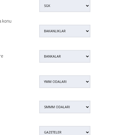
ya konu
re