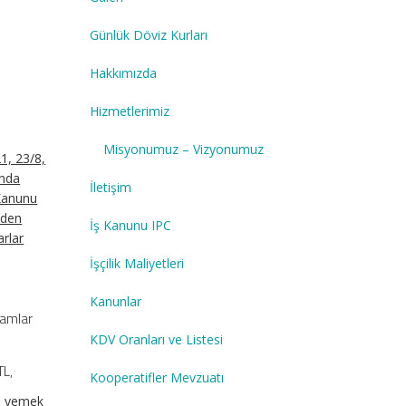
Günlük Döviz Kurları
Hakkımızda
Hizmetlerimiz
Misyonumuz – Vizyonumuz
1, 23/8,
ında
İletişim
 Kanunu
niden
İş Kanunu IPC
arlar
İşçilik Maliyetleri
Kanunlar
tamlar
KDV Oranları ve Listesi
TL,
Kooperatifler Mevzuatı
da yemek