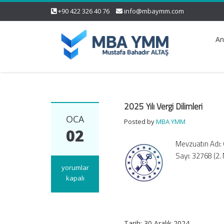
+90 422 326 40 76
info@mbaymm.com
An
2025 Yılı Vergi Dilimleri
OCA
Posted by
MBA YMM
02
Mevzuatın Adı: G
Sayı: 32768 (2.
2025
yorumlar
Yılı
kapalı
Vergi
Dilimleri
için
Tarih: 30 Aralık 2024