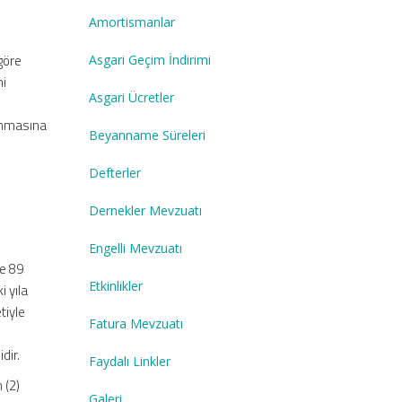
Amortismanlar
 göre
Asgari Geçim İndirimi
ni
Asgari Ücretler
lanmasına
Beyanname Süreleri
Defterler
Dernekler Mevzuatı
Engelli Mevzuatı
le 89
Etkinlikler
i yıla
tiyle
Fatura Mevzuatı
dir.
Faydalı Linkler
 (2)
Galeri