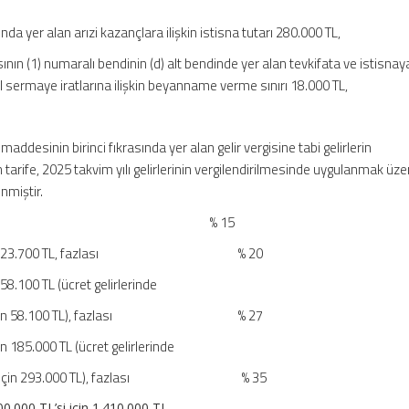
ında yer alan arızi kazançlara ilişkin istisna tutarı 280.000 TL,
asının (1) numaralı bendinin (d) alt bendinde yer alan tevkifata ve istisna
sermaye iratlarına ilişkin beyanname verme sınırı 18.000 TL,
addesinin birinci fıkrasında yer alan gelir vergisine tabi gelirlerin
 tarife, 2025 takvim yılı gelirlerinin vergilendirilmesinde uygulanmak üze
nmiştir.
’ye kadar % 15
TL’si için 23.700 TL, fazlası % 20
 58.100 TL (ücret gelirlerinde
 TL’si için 58.100 TL), fazlası % 27
in 185.000 TL (ücret gelirlerinde
0 TL’si için 293.000 TL), fazlası % 35
00.000 TL’si için 1.410.000 TL