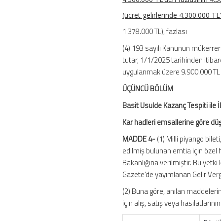
(ücret gelirlerinde 4.300.000 TL
1.378.000 T
(4) 193 sayılı Kanunun mükerrer
tutar, 1/1/2025 tarihinden itiba
uygulanmak üzere 9.900.000 TL ol
ÜÇÜNCÜ BÖLÜM
Basit Usulde Kazanç Tespiti ile İ
Kar hadleri emsallerine göre düş
MADDE 4-
(1) Milli piyango bile
edilmiş bulunan emtia için özel 
Bakanlığına verilmiştir. Bu yetki
Gazete’de yayımlanan Gelir Vergisi
(2) Buna göre, anılan maddelerin
için alış, satış veya hasılatları