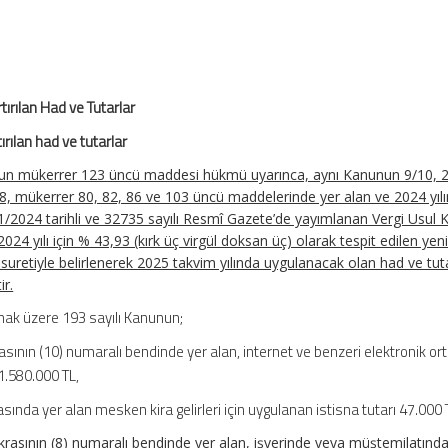
rılan Had ve Tutarlar
rılan had ve tutarlar
nun mükerrer 123 üncü maddesi hükmü uyarınca, aynı Kanunun 9/10, 2
68, mükerrer 80, 82, 86 ve 103 üncü maddelerinde yer alan ve 2024 yıl
1/2024 tarihli ve 32735 sayılı Resmî Gazete’de yayımlanan Vergi Usul
 2024 yılı için % 43,93 (kırk üç virgül doksan üç) olarak tespit edilen ye
suretiyle belirlenerek 2025 takvim yılında uygulanacak olan had ve tut
ir.
mak üzere 193 sayılı Kanunun;
rasının (10) numaralı bendinde yer alan, internet ve benzeri elektronik or
 1.580.000 TL,
rasında yer alan mesken kira gelirleri için uygulanan istisna tutarı 47.000 
fıkrasının (8) numaralı bendinde yer alan, işyerinde veya müştemilatın