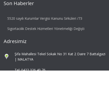
Son Haberler
5520 sayılı Kurumlar Vergisi Kanunu Sirküleri /73
Sigortacılık Destek Hizmetleri Yönetmeliği Değişti
Adresimiz
Şifa Mahallesi Tekel Sokak No 31 Kat 2 Daire 7 Battalgazi
| MALATYA
Tel: 0422 326 40 76
Fax: 0422 324 92 85
info@mbaymm.com
mba@mbaymm.com
© 2026 Ascent. All rights reserved
|
Ascent by
ZetaMatic