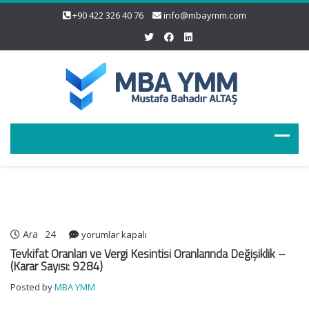
+90 422 326 40 76
info@mbaymm.com
Ara
24
Tevkifat
yorumlar kapalı
Oranları
Tevkifat Oranları ve Vergi Kesintisi Oranlarında Değişiklik –
ve
(Karar Sayısı: 9284)
Vergi
Posted by
MBA YMM
Kesintisi
Oranlarında