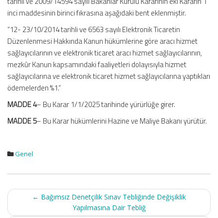
tarihli ve 2009/14594 sayılı Bakanlar Kurulu Kararının eki Kararın 1
inci maddesinin birinci fıkrasına aşağıdaki bent eklenmiştir.
“12- 23/10/2014 tarihli ve 6563 sayılı Elektronik Ticaretin
Düzenlenmesi Hakkında Kanun hükümlerine göre aracı hizmet
sağlayıcılarının ve elektronik ticaret aracı hizmet sağlayıcılarının,
mezkûr Kanun kapsamındaki faaliyetleri dolayısıyla hizmet
sağlayıcılarına ve elektronik ticaret hizmet sağlayıcılarına yaptıkları
ödemelerden %1.”
MADDE 4
– Bu Karar 1/1/2025 tarihinde yürürlüğe girer.
MADDE 5
– Bu Karar hükümlerini Hazine ve Maliye Bakanı yürütür.
Genel
Post
←
Bağımsız Denetçilik Sınav Tebliğinde Değişiklik
navigation
Yapılmasına Dair Tebliğ