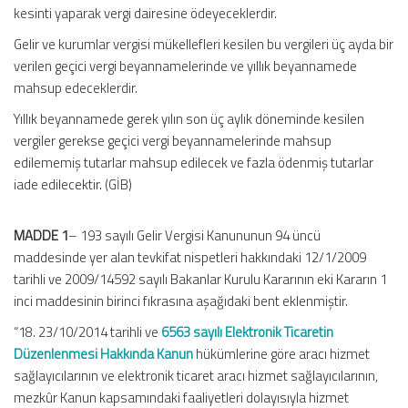
kesinti yaparak vergi dairesine ödeyeceklerdir.
Gelir ve kurumlar vergisi mükellefleri kesilen bu vergileri üç ayda bir
verilen geçici vergi beyannamelerinde ve yıllık beyannamede
mahsup edeceklerdir.
Yıllık beyannamede gerek yılın son üç aylık döneminde kesilen
vergiler gerekse geçici vergi beyannamelerinde mahsup
edilememiş tutarlar mahsup edilecek ve fazla ödenmiş tutarlar
iade edilecektir. (GİB)
MADDE 1
– 193 sayılı Gelir Vergisi Kanununun 94 üncü
maddesinde yer alan tevkifat nispetleri hakkındaki 12/1/2009
tarihli ve 2009/14592 sayılı Bakanlar Kurulu Kararının eki Kararın 1
inci maddesinin birinci fıkrasına aşağıdaki bent eklenmiştir.
“18. 23/10/2014 tarihli ve
6563 sayılı Elektronik Ticaretin
Düzenlenmesi Hakkında Kanun
hükümlerine göre aracı hizmet
sağlayıcılarının ve elektronik ticaret aracı hizmet sağlayıcılarının,
mezkûr Kanun kapsamındaki faaliyetleri dolayısıyla hizmet