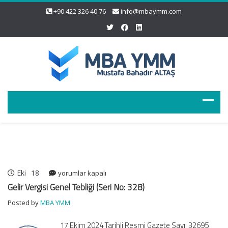
+90 422 326 40 76
info@mbaymm.com
Eki
18
Gelir
yorumlar kapalı
Vergisi
Gelir Vergisi Genel Tebliği (Seri No: 328)
Genel
Posted by
MBA YMM
Tebliği
(Seri
17 Ekim 2024 Tarihli Resmi Gazete Sayı: 32695
No: