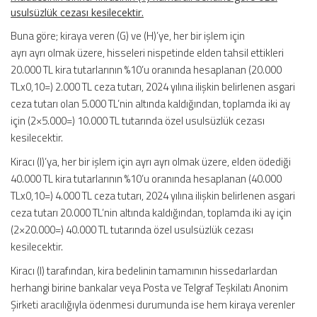
usulsüzlük cezası kesilecektir.
Buna göre; kiraya veren (G) ve (H)’ye, her bir işlem için
ayrı ayrı olmak üzere, hisseleri nispetinde elden tahsil ettikleri
20.000 TL kira tutarlarının %10’u oranında hesaplanan (20.000
TLx0,10=) 2.000 TL ceza tutarı, 2024 yılına ilişkin belirlenen asgari
ceza tutarı olan 5.000 TL’nin altında kaldığından, toplamda iki ay
için (2×5.000=) 10.000 TL tutarında özel usulsüzlük cezası
kesilecektir.
Kiracı (I)’ya, her bir işlem için ayrı ayrı olmak üzere, elden ödediği
40.000 TL kira tutarlarının %10’u oranında hesaplanan (40.000
TLx0,10=) 4.000 TL ceza tutarı, 2024 yılına ilişkin belirlenen asgari
ceza tutarı 20.000 TL’nin altında kaldığından, toplamda iki ay için
(2×20.000=) 40.000 TL tutarında özel usulsüzlük cezası
kesilecektir.
Kiracı (I) tarafından, kira bedelinin tamamının hissedarlardan
herhangi birine bankalar veya Posta ve Telgraf Teşkilatı Anonim
Şirketi aracılığıyla ödenmesi durumunda ise hem kiraya verenler