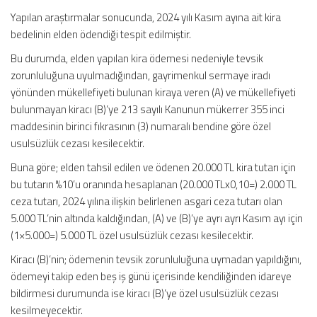
Yapılan araştırmalar sonucunda, 2024 yılı Kasım ayına ait kira
bedelinin elden ödendiği tespit edilmiştir.
Bu durumda, elden yapılan kira ödemesi nedeniyle tevsik
zorunluluğuna uyulmadığından, gayrimenkul sermaye iradı
yönünden mükellefiyeti bulunan kiraya veren (A) ve mükellefiyeti
bulunmayan kiracı (B)’ye 213 sayılı Kanunun mükerrer 355 inci
maddesinin birinci fıkrasının (3) numaralı bendine göre özel
usulsüzlük cezası kesilecektir.
Buna göre; elden tahsil edilen ve ödenen 20.000 TL kira tutarı için
bu tutarın %10’u oranında hesaplanan (20.000 TLx0,10=) 2.000 TL
ceza tutarı, 2024 yılına ilişkin belirlenen asgari ceza tutarı olan
5.000 TL’nin altında kaldığından, (A) ve (B)’ye ayrı ayrı Kasım ayı için
(1×5.000=) 5.000 TL özel usulsüzlük cezası kesilecektir.
Kiracı (B)’nin; ödemenin tevsik zorunluluğuna uymadan yapıldığını,
ödemeyi takip eden beş iş günü içerisinde kendiliğinden idareye
bildirmesi durumunda ise kiracı (B)’ye özel usulsüzlük cezası
kesilmeyecektir.