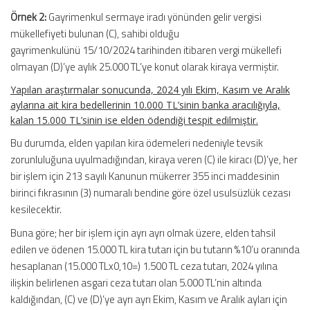
Örnek 2:
Gayrimenkul sermaye iradı yönünden gelir vergisi
mükellefiyeti bulunan (C), sahibi olduğu
gayrimenkulünü 15/10/2024 tarihinden itibaren vergi mükellefi
olmayan (D)’ye aylık 25.000 TL’ye konut olarak kiraya vermiştir.
Yapılan araştırmalar sonucunda, 2024 yılı Ekim, Kasım ve Aralık
aylarına ait kira bedellerinin 10.000 TL’sinin banka aracılığıyla,
kalan 15.000 TL’sinin ise elden ödendiği tespit edilmiştir.
Bu durumda, elden yapılan kira ödemeleri nedeniyle tevsik
zorunluluğuna uyulmadığından, kiraya veren (C) ile kiracı (D)’ye, her
bir işlem için 213 sayılı Kanunun mükerrer 355 inci maddesinin
birinci fıkrasının (3) numaralı bendine göre özel usulsüzlük cezası
kesilecektir.
Buna göre; her bir işlem için ayrı ayrı olmak üzere, elden tahsil
edilen ve ödenen 15.000 TL kira tutarı için bu tutarın %10’u oranında
hesaplanan (15.000 TLx0,10=) 1.500 TL ceza tutarı, 2024 yılına
ilişkin belirlenen asgari ceza tutarı olan 5.000 TL’nin altında
kaldığından, (C) ve (D)’ye ayrı ayrı Ekim, Kasım ve Aralık ayları için