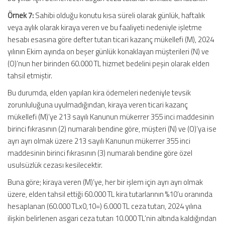
Örnek 7:
Sahibi olduğu konutu kısa süreli olarak günlük, haftalık
veya aylık olarak kiraya veren ve bu faaliyeti nedeniyle işletme
hesabı esasına göre defter tutan ticari kazanç mükellefi (M), 2024
yılının Ekim ayında on beşer günlük konaklayan müşterileri (N) ve
(O)’nun her birinden 60.000 TL hizmet bedelini peşin olarak elden
tahsil etmiştir.
Bu durumda, elden yapılan kira ödemeleri nedeniyle tevsik
zorunluluğuna uyulmadığından, kiraya veren ticari kazanç
mükellefi (M)’ye 213 sayılı Kanunun mükerrer 355 inci maddesinin
birinci fıkrasının (2) numaralı bendine göre, müşteri (N) ve (O)’ya ise
ayrı ayrı olmak üzere 213 sayılı Kanunun mükerrer 355 inci
maddesinin birinci fıkrasının (3) numaralı bendine göre özel
usulsüzlük cezası kesilecektir.
Buna göre; kiraya veren (M)’ye, her bir işlem için ayrı ayrı olmak
üzere, elden tahsil ettiği 60.000 TL kira tutarlarının %10’u oranında
hesaplanan (60.000 TLx0,10=) 6.000 TL ceza tutarı, 2024 yılına
ilişkin belirlenen asgari ceza tutarı 10.000 TL’nin altında kaldığından