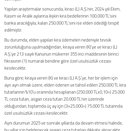
Yapılan araştırmalar sonucunda, kiracı (L) A.Ş.’nin, 2024 yılı Ekim,
Kasım ve Aralık aylarına ilişkin kira bedellerinin 100.000 TL’sini
banka aracılığıyla, kalan 250.000 TL’sini ise elden ödediği tespit
edilmiştir.
Bu durumda, elden yapılan kira ödemeleri nedeniyle tevsik
zorunluluğuna uyulmadığından, kiraya veren (K)’ye ve kiracı (L)
A.Ş.’ye 213 sayılı Kanunun mükerrer 355 inci maddesinin birinci
fıkrasının (1) numaralı bendine göre özel usulsüzlük cezası
kesilecektir.
Buna göre; kiraya veren (K) ve kiracı (L) A.Ş.’ye, her bir işlem için
ayrı ayrı olmak üzere, elden ödenen ve tahsil edilen 250.000 TL kira
tutarlarının %10’u oranında hesaplanan (250.000 TLx0,10=) 25.000
TL ceza tutarı, asgari ceza tutarı 20.000 TL’nin üzerinde
olduğundan, toplamda üç ay için (3×25.000=) 75.000 TL tutarında
özel usulsüzlük cezası kesilecektir.
Aynı durumun 2025 ve sonraki yıllarda da devam etmesi halinde,
bu yıllar için belirlenecek asgari ceza tutarları dikkate alınacaktır.