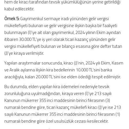
hem de kiracı tarafından tevsik yükümlülüğünün yerine getirildiği
kabul edilecektir.
Örnek 5:
Gayrimenkul sermaye iradı yönünden gelir vergisi
mükellefiyeti bulunan ve gelir vergisine ilişkin başka bir faaliyeti
bulunmayan (İ)’ye ait olan gayrimenkul, 2024 yılının Ekim ayından
itibaren 30.000 TL’ye iş yeri olarak ticari kazanç yönünden gelir
vergisi mükellefiyeti bulunan ve bilanço esasına göre defter tutan
(J)’ye kiraya verilmiştir.
Yapılan araştırmalar sonucunda, kiracı (J)’nin, 2024 yılı Ekim, Kasım
ve Aralık aylarına ilişkin kira bedellerinin 10.000 TL’sini banka
aracılığıyla, kalan 20.000 TL’sini ise elden ödediği tespit edilmiştir.
Bu durumda, elden yapılan kira ödemeleri nedeniyle tevsik
zorunluluğuna uyulmadığından, kiraya veren (İ)’ye 213 sayılı
Kanunun mükerrer 355 inci maddesinin birinci fıkrasının (3)
numaralı bendine göre, ticari kazanç mükellefi kiracı (J)’ye ise 213
sayılı Kanunun mükerrer 355 inci maddesinin birinci fıkrasının (1)
numaralı bendine göre özel usulsüzlük cezası kesilecektir.