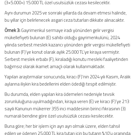
(3×5.000=) 15.000 TL özel usulsüzlük cezası kesilecektir.
Aynı durumun 2025 ve sonraki yıllarda da devam etmesi halinde,
bu yıllar için belirlenecek asgari ceza tutarları dikkate alınacaktır.
Örnek 3:
Gayrimenkul sermaye iradı yönünden gelir vergisi
mükellefiyeti bulunan (E) sahibi olduğu gayrimenkulünü, 2024
yılında serbest meslek kazancı yönünden gelir vergisi mükellefiyeti
bulunan (F)’ye konut olarak aylık 25.000 TL’ye kiraya vermiştir.
Serbest meslek erbabı (F), kiraladığı konutu mesleki faaliyetinden
bağımsız olarak ikamet amaçlı olarak kullanmaktadır.
Yapılan araştırmalar sonucunda, kiracı (F)’nin 2024 yılı Kasım, Aralık
aylarına ilişkin kira bedellerini elden ödediği tespit edilmiştir.
Bu durumda, elden yapılan kira ödemeleri nedeniyle tevsik
zorunluluğuna uyulmadığından, kiraya veren (E) ve kiracı (F)’ye 213
sayılı Kanunun mükerrer 355 inci maddesinin birinci fıkrasının (3)
numaralı bendine göre özel usulsüzlük cezası kesilecektir.
Buna göre; her bir işlem için ayrı ayrı olmak üzere, elden tahsil
edilen ve ödenen 25.000 TL kira tutarı için bu tutarın %10’u oranında