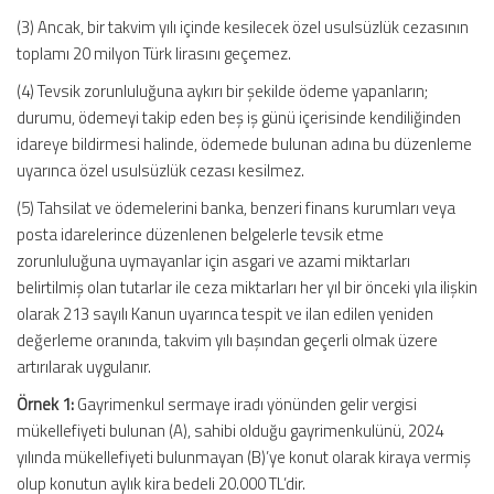
(3) Ancak, bir takvim yılı içinde kesilecek özel usulsüzlük cezasının
toplamı 20 milyon Türk lirasını geçemez.
(4) Tevsik zorunluluğuna aykırı bir şekilde ödeme yapanların;
durumu, ödemeyi takip eden beş iş günü içerisinde kendiliğinden
idareye bildirmesi halinde, ödemede bulunan adına bu düzenleme
uyarınca özel usulsüzlük cezası kesilmez.
(5) Tahsilat ve ödemelerini banka, benzeri finans kurumları veya
posta idarelerince düzenlenen belgelerle tevsik etme
zorunluluğuna uymayanlar için asgari ve azami miktarları
belirtilmiş olan tutarlar ile ceza miktarları her yıl bir önceki yıla ilişkin
olarak 213 sayılı Kanun uyarınca tespit ve ilan edilen yeniden
değerleme oranında, takvim yılı başından geçerli olmak üzere
artırılarak uygulanır.
Örnek 1:
Gayrimenkul sermaye iradı yönünden gelir vergisi
mükellefiyeti bulunan (A), sahibi olduğu gayrimenkulünü, 2024
yılında mükellefiyeti bulunmayan (B)’ye konut olarak kiraya vermiş
olup konutun aylık kira bedeli 20.000 TL’dir.