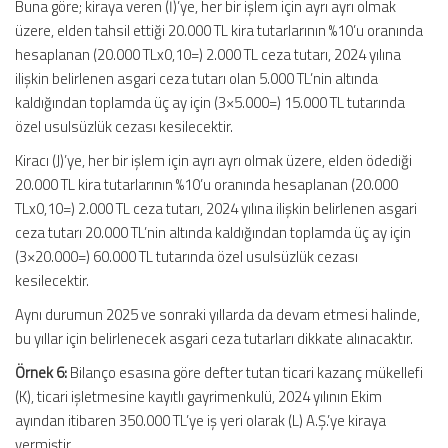
Buna göre; kiraya veren (İ)’ye, her bir işlem için ayrı ayrı olmak
üzere, elden tahsil ettiği 20.000 TL kira tutarlarının %10’u oranında
hesaplanan (20.000 TLx0,10=) 2.000 TL ceza tutarı, 2024 yılına
ilişkin belirlenen asgari ceza tutarı olan 5.000 TL’nin altında
kaldığından toplamda üç ay için (3×5.000=) 15.000 TL tutarında
özel usulsüzlük cezası kesilecektir.
Kiracı (J)’ye, her bir işlem için ayrı ayrı olmak üzere, elden ödediği
20.000 TL kira tutarlarının %10’u oranında hesaplanan (20.000
TLx0,10=) 2.000 TL ceza tutarı, 2024 yılına ilişkin belirlenen asgari
ceza tutarı 20.000 TL’nin altında kaldığından toplamda üç ay için
(3×20.000=) 60.000 TL tutarında özel usulsüzlük cezası
kesilecektir.
Aynı durumun 2025 ve sonraki yıllarda da devam etmesi halinde,
bu yıllar için belirlenecek asgari ceza tutarları dikkate alınacaktır.
Örnek 6:
Bilanço esasına göre defter tutan ticari kazanç mükellefi
(K), ticari işletmesine kayıtlı gayrimenkulü, 2024 yılının Ekim
ayından itibaren 350.000 TL’ye iş yeri olarak (L) A.Ş.’ye kiraya
vermiştir.