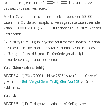
toplamda iki işlem için (2×10.000=) 20.000 TL tutarında özel
usulsüzlük cezası kesilecektir.
Müşteri (N) ve (O)’nun her birine ise elden ödedikleri 60.000 TL kira
tutarının %10’u olarak hesaplanan ve asgari ceza tutarı üzerinde
kalan (60.000 TLx0,10=) 6.000 TL tutarında özel usulsüzlük cezası
kesilecektir.
(6) Tevsik yükümlülüğünün yerine getirilmemesi nedeni ile adına
ceza kesilen mükellefler, 213 sayılı Kanunun 376 ncı maddesinde
ve “Uzlaşma” başlıklı Üçüncü Bölümünde yer alan ilgili
hükümlerden faydalanabileceklerdir.
Yürürlükten kaldırılan tebliğ
MADDE 4-
(1) 29/7/2008 tarihli ve 26951 sayılı Resmî Gazete’de
yayımlanan
Gelir Vergisi Genel Tebliği (Seri No: 268)
yürürlükten
kaldırılmıştır.
Yürürlük
MADDE 5-
(1) Bu Tebliğ yayımı tarihinde yürürlüğe girer.