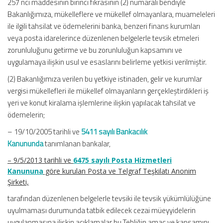
257 nci maddesinin birinci fıkrasının (2) numaralı bendiyle
Bakanlığımıza, mükelleflere ve mükellef olmayanlara, muameleleri
ile ilgili tahsilat ve ödemelerini banka, benzeri finans kurumları
veya posta idarelerince düzenlenen belgelerle tevsik etmeleri
zorunluluğunu getirme ve bu zorunluluğun kapsamını ve
uygulamaya ilişkin usul ve esaslarını belirleme yetkisi verilmiştir.
(2) Bakanlığımıza verilen bu yetkiye istinaden, gelir ve kurumlar
vergisi mükellefleri ile mükellef olmayanların gerçekleştirdikleri iş
yeri ve konut kiralama işlemlerine ilişkin yapılacak tahsilat ve
ödemelerin;
– 19/10/2005 tarihli ve
5411 sayılı Bankacılık
Kanununda
tanımlanan bankalar,
– 9/5/2013 tarihli ve
6475 sayılı Posta Hizmetleri
Kanununa
göre kurulan Posta ve Telgraf Teşkilatı Anonim
Şirketi,
tarafından düzenlenen belgelerle tevsiki ile tevsik yükümlülüğüne
uyulmaması durumunda tatbik edilecek cezai müeyyidelerin
uygulanmasına ilişkin açıklamalar bu Tebliğin amaç ve kapsamını