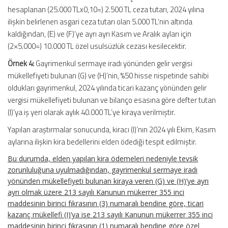
hesaplanan (25.000 TLx0,10=) 2.500 TL ceza tutarı, 2024 yılına
ilişkin belirlenen asgari ceza tutarı olan 5.000 TL’nin altında
kaldığından, (E) ve (F)’ye ayrı ayrı Kasım ve Aralık ayları için
(2×5.000=) 10.000 TL özel usulsüzlük cezası kesilecektir.
Örnek 4:
Gayrimenkul sermaye iradı yönünden gelir vergisi
mükellefiyeti bulunan (G) ve (H)’nin, %50 hisse nispetinde sahibi
oldukları gayrimenkul, 2024 yılında ticari kazanç yönünden gelir
vergisi mükellefiyeti bulunan ve bilanço esasına göre defter tutan
(I)’ya iş yeri olarak aylık 40.000 TL’ye kiraya verilmiştir.
Yapılan araştırmalar sonucunda, kiracı (I)’nın 2024 yılı Ekim, Kasım
aylarına ilişkin kira bedellerini elden ödediği tespit edilmiştir.
Bu durumda, elden yapılan kira ödemeleri nedeniyle tevsik
zorunluluğuna uyulmadığından, gayrimenkul sermaye iradı
yönünden mükellefiyeti bulunan kiraya veren (G) ve (H)’ye ayrı
ayrı olmak üzere 213 sayılı Kanunun mükerrer 355 inci
maddesinin birinci fıkrasının (3) numaralı bendine göre, ticari
kazanç mükellefi (I)’ya ise 213 sayılı Kanunun mükerrer 355 inci
maddesinin birinci fıkrasının (1) numaralı bendine göre özel