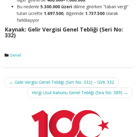
Bu nedenle
5.300.000 üzeri
dilime girerken “taban vergi”
tutarı ücrette
1.697.500
, diğerinde
1.737.500
olarak
farklılaşıyor
Kaynak: Gelir Vergisi Genel Tebliği (Seri No:
332)
Genel
Post
←
Gelir Vergisi Genel Tebliği (Seri No: 332) – GVK 332
navigation
Vergi Usul Kanunu Genel Tebliği (Sıra No: 589)
→