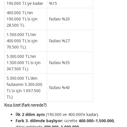
190.000 TL’ye kadar
%15
400.000 TL’nin
190.000 TL’si için
fazlası %20
28.500 TL
1.500.000 TL’nin
400.000 TL’si için
fazlası %27
70.500 TL)
5.300.000 TL’nin
1.500.000 TL’si için
fazlası %35
367.500 TL)
5.300.000 TL’den
fazlasının 5.300.000
fazlası %40
TL’si için 1.697.500
TL)
Kısa özet (fark nerede?)
İlk 2 dilim aynı
(190.000 ve 400.000’e kadar).
Fark 3. dilimde başlıyor:
ücrette
400.000–1.500.000
,
diğer gelirlerde
400.000–1.000.000
.