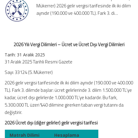
Mükerrer) 2026 gelir vergisi tarifesinde ilk iki dilim
ve
Ücret
aynıdır (190.000 ve 400.000 TL). Fark 3. di…
Dışı
Vergi
Dilimleri
için
2026 Yılı Vergi Dilimleri – Ücret ve Ücret Dışı Vergi Dilimleri
Tarih:
31 Aralık 2025
31 Aralık 2025 Tarihli Resmi Gazete
Sayı: 33124 (5. Mükerrer)
2026 gelir vergisi tarifesinde ilk iki dilim aynıdır (190.000 ve 400.000
TL). Fark 3. dilimde başlar: ücret gelirlerinde 3. dilim 1.500.000 TL’ye
kadar, ücret dışı gelirlerde 1.000.000 TL’ye kadardır. Bu fark,
5.300.000 TL üzeri %40 dilimine girerken taban vergi tutarını da
değiştirir.
2026 Ücret dışı (diğer gelirler) gelir vergisi tarifesi
Matrah Dilimi
Hesaplama