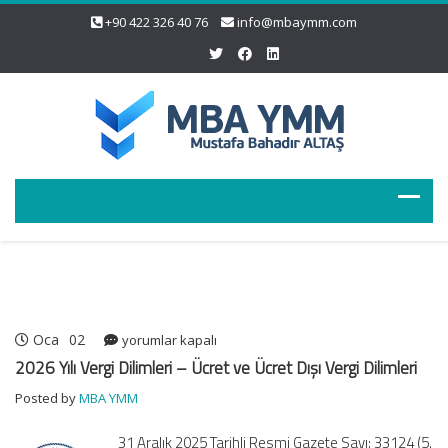
+90 422 326 40 76
info@mbaymm.com
Oca
02
2026
yorumlar kapalı
Yılı
2026 Yılı Vergi Dilimleri – Ücret ve Ücret Dışı Vergi Dilimleri
Vergi
Posted by
MBA YMM
Dilimleri
–
31 Aralık 2025 Tarihli Resmi Gazete Sayı: 33124 (5.
Ücret