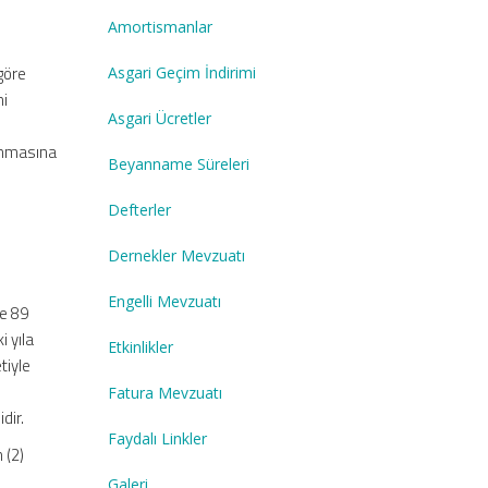
Amortismanlar
göre
Asgari Geçim İndirimi
ni
Asgari Ücretler
lanmasına
Beyanname Süreleri
Defterler
Dernekler Mevzuatı
Engelli Mevzuatı
le 89
i yıla
Etkinlikler
tiyle
Fatura Mevzuatı
dir.
Faydalı Linkler
 (2)
Galeri