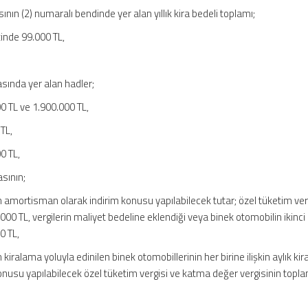
sının (2) numaralı bendinde yer alan yıllık kira bedeli toplamı;
çinde 99.000 TL,
rasında yer alan hadler;
00 TL ve 1.900.000 TL,
 TL,
0 TL,
asının;
n amortisman olarak indirim konusu yapılabilecek tutar; özel tüketim ver
00 TL, vergilerin maliyet bedeline eklendiği veya binek otomobilin ikinci 
0 TL,
kiralama yoluyla edinilen binek otomobillerinin her birine ilişkin aylık kir
konusu yapılabilecek özel tüketim vergisi ve katma değer vergisinin topla