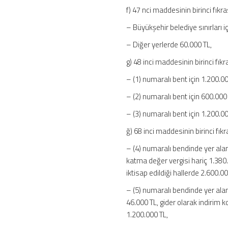
f) 47 nci maddesinin birinci fıkra
– Büyükşehir belediye sınırları i
– Diğer yerlerde 60.000 TL,
g) 48 inci maddesinin birinci fık
– (1) numaralı bent için 1.200.0
– (2) numaralı bent için 600.000
– (3) numaralı bent için 1.200.00
ğ) 68 inci maddesinin birinci fıkr
– (4) numaralı bendinde yer ala
katma değer vergisi hariç 1.380.0
iktisap edildiği hallerde 2.600.00
– (5) numaralı bendinde yer alan 
46.000 TL, gider olarak indirim 
1.200.000 TL,