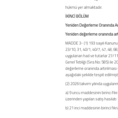
hükmü yer almaktadır.
İKİNCİ BÖLÜM
Yeniden Değerleme Oranında Artı
Yeniden değerleme oranında artı
MADDE 3- (1) 193 sayılı Kanunu
23/10, 31, 40/1, 40/7, 47, 48, 6
uygulanan had ve tutarlar 27/11
Genel Tebliği (Sıra No: 585) ile 2
değerleme oranında artırılması s
aşağıdaki şekilde tespit edilmişti
(2) 2026 takvim yılında uygulan
a) 9 uncu maddesinin birinci fık
üzerinden yapılan satış hasılatı
b) 21 inci maddesinin birinci fık