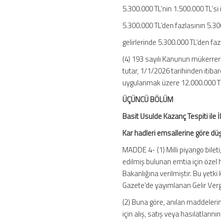
5.300.000 TL’nin 1.500.000 TL’si 
5.300.000 TL’den fazlasının 5.300
gelirlerinde 5.300.000 TL’den faz
(4) 193 sayılı Kanunun mükerrer
tutar, 1/1/2026 tarihinden itiba
uygulanmak üzere 12.000.000 TL 
ÜÇÜNCÜ BÖLÜM
Basit Usulde Kazanç Tespiti ile İ
Kar hadleri emsallerine göre düş
MADDE 4- (1) Milli piyango bileti
edilmiş bulunan emtia için özel 
Bakanlığına verilmiştir. Bu yetki
Gazete’de yayımlanan Gelir Vergisi
(2) Buna göre, anılan maddelerin
için alış, satış veya hasılatları