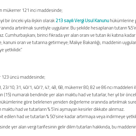
n mükerrer 121 inci maddesinde;
yıl bir önceki yıla ilişkin olarak
213 sayılı Vergi Usul Kanunu
hükümlerine 
nında artırılmak suretiyle uygulanır. Bu şekilde hesaplanan tutarın %5’i
. Cumhurbaşkanı, birinci fıkrada yer alan oranı ve tutarı iki katına kadar
ye, kanuni oran ve tutarına getirmeye; Maliye Bakanlığı, maddenin uygu
e yetkilidir.”
er 123 üncü maddesinde;
, 23/10, 31, 40/1, 40/7, 47, 48, 68, mükerrer 80, 82 ve 86 ncı maddeleri i
n (15) numaralı bendinde yer alan maktu had ve tutarlar, her yıl bir öncek
u hükümlerine göre belirlenen yeniden değerleme oranında artırılmak sure
 maktu had ve tutarların % 5’ini aşmayan kesirler dikkate alınmaz.
 edilen had ve tutarları % 50’sine kadar artırmaya veya indirmeye yetkili
e yer alan vergi tarifesinin gelir dilim tutarları hakkında, bu maddenin