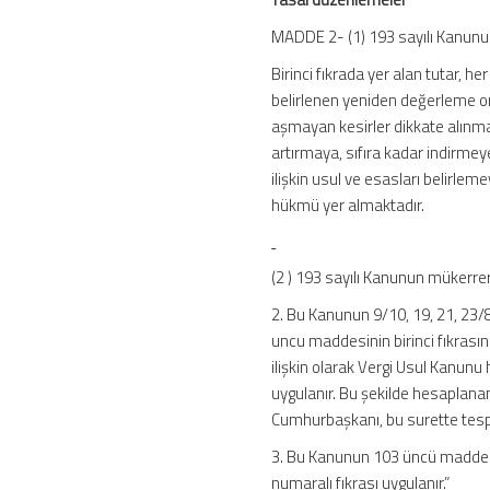
MADDE 2- (1) 193 sayılı Kanunu
Birinci fıkrada yer alan tutar, her 
belirlenen yeniden değerleme ora
aşmayan kesirler dikkate alınmaz
artırmaya, sıfıra kadar indirme
ilişkin usul ve esasları belirlemey
hükmü yer almaktadır.
(2 ) 193 sayılı Kanunun mükerr
2. Bu Kanunun 9/10, 19, 21, 23/8
uncu maddesinin birinci fıkrasını
ilişkin olarak Vergi Usul Kanun
uygulanır. Bu şekilde hesaplanan
Cumhurbaşkanı, bu surette tespit
3. Bu Kanunun 103 üncü maddesind
numaralı fıkrası uygulanır.”