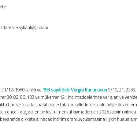
zete
 İdaresi Başkanlığı)’ndan:
 31/12/1960 tarihli ve
193 sayılı Gelir Vergisi Kanununun
9/10, 21, 23/8,
rrer 80, 82, 86, 103 ve mükerrer 121 inci maddelerinde yer alan ve yenid
ktu had ve tutarlar, basit usule tabi mükelleflerde toplu belge düzenle
den önce ihraç edilen bir kısım menkul kıymetlerden 2025 takvim yılında
beyanında dikkate alınacak indirim oranı uygulamasına ilişkin hususları