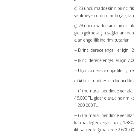
c) 23 üncü maddesinin birinci f
verilmeyen durumlarda çalışılan g
ç) 23 üncü maddesinin birinci fı
gidip gelmesi için sağlanan menfa
alan engellilik indirimi tutarları;
– Birinci derece engelliler için 1
– İkinci derece engelliler için 7.0
– Üçüncü derece engelliler için 3
e) 40 ıncı maddesinin birinci fıkr
– (1) numaralı bendinde yer alan 
46.000 TL, gider olarak indirim 
1.200.000 TL,
– (7) numaralı bendinde yer ala
katma değer vergisi hariç 1.380.0
iktisap edildiği hallerde 2.600.00