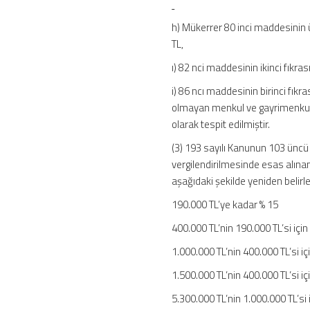
h) Mükerrer 80 inci maddesinin ü
TL,
ı) 82 nci maddesinin ikinci fıkras
i) 86 ncı maddesinin birinci fıkr
olmayan menkul ve gayrimenkul 
olarak tespit edilmiştir.
(3) 193 sayılı Kanunun 103 üncü m
vergilendirilmesinde esas alınan
aşağıdaki şekilde yeniden belirle
190.000 TL’ye kadar % 15
400.000 TL’nin 190.000 TL’si için
1.000.000 TL’nin 400.000 TL’si içi
1.500.000 TL’nin 400.000 TL’si iç
5.300.000 TL’nin 1.000.000 TL’si i