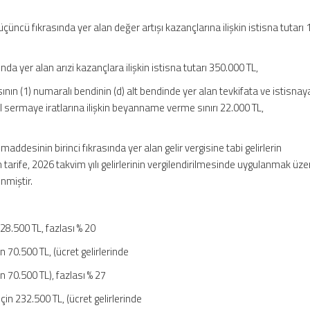
çüncü fıkrasında yer alan değer artışı kazançlarına ilişkin istisna tutarı
ında yer alan arızi kazançlara ilişkin istisna tutarı 350.000 TL,
asının (1) numaralı bendinin (d) alt bendinde yer alan tevkifata ve istisna
sermaye iratlarına ilişkin beyanname verme sınırı 22.000 TL,
addesinin birinci fıkrasında yer alan gelir vergisine tabi gelirlerin
 tarife, 2026 takvim yılı gelirlerinin vergilendirilmesinde uygulanmak üze
nmiştir.
 28.500 TL, fazlası % 20
n 70.500 TL, (ücret gelirlerinde
in 70.500 TL), fazlası % 27
çin 232.500 TL, (ücret gelirlerinde