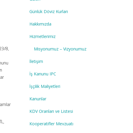
Günlük Döviz Kurları
Hakkımızda
Hizmetlerimiz
23/8,
Misyonumuz – Vizyonumuz
İletişim
anunu
en
İş Kanunu IPC
lar
İşçilik Maliyetleri
Kanunlar
tamlar
KDV Oranları ve Listesi
TL,
Kooperatifler Mevzuatı