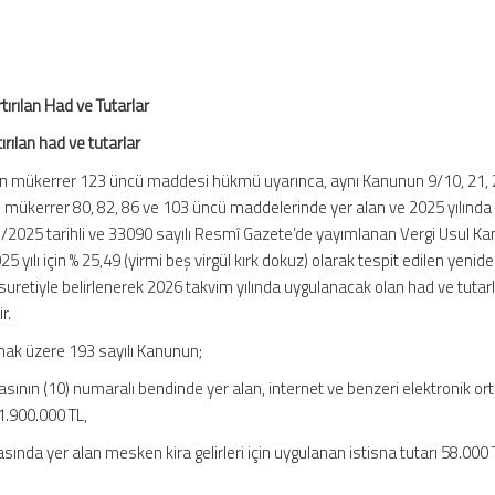
rılan Had ve Tutarlar
rılan had ve tutarlar
n mükerrer 123 üncü maddesi hükmü uyarınca, aynı Kanunun 9/10, 21, 
8, mükerrer 80, 82, 86 ve 103 üncü maddelerinde yer alan ve 2025 yılında
/2025 tarihli ve 33090 sayılı Resmî Gazete’de yayımlanan Vergi Usul K
025 yılı için % 25,49 (yirmi beş virgül kırk dokuz) olarak tespit edilen yenid
uretiyle belirlenerek 2026 takvim yılında uygulanacak olan had ve tutar
r.
mak üzere 193 sayılı Kanunun;
rasının (10) numaralı bendinde yer alan, internet ve benzeri elektronik or
 1.900.000 TL,
rasında yer alan mesken kira gelirleri için uygulanan istisna tutarı 58.000 