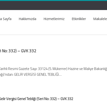
a Sayfa
Hakkımızda
Hizmetlerimiz
Etkinlikler
Makalele
Seri No: 332) – GVK 332
Tarihli Resmi Gazete Sayı: 33124 (5. Mükerrer) Hazine ve Maliye Bakanlığı
lığı)’ndan: GELİR VERGİSİ GENEL TEBLİĞİ…
Gelir Vergisi Genel Tebliği (Seri No: 332) – GVK 332