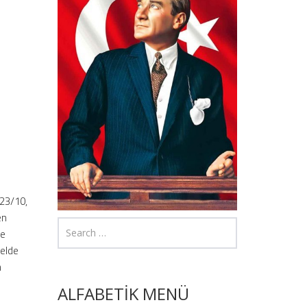
 23/10,
en
me
 elde
n
ALFABETİK MENÜ