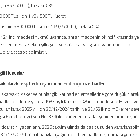
için 367.500 TL), fazlası % 35
.000 TL’si için 1.737.500 TL, (ücret
lasının 5.300.000 TL’si için 1.697.500 TL), fazlası % 40
 121 inci maddesi hükmü uyarınca, anılan maddenin birinci fıkrasında ye
ren verilmesi gereken yıllık gelir ve kurumlar vergisi beyannamelerinde
olarak tespit edilmiştir.
lgili Hususlar
ük olarak tespit edilmiş bulunan emtia için özel hadler
, akaryakıt, şeker ve bunlar gibi kar hadleri emsallerine göre düşük olarak
hadler belirleme yetkisi 193 sayılı Kanunun 48 inci maddesi ile Hazine ve
 kullanılarak 2025 yılı için 30/12/2024 tarihli ve 32768 ikinci mükerrer say
 Genel Tebliği (Seri No: 329) ile belirlenen tutarlar yeniden artırılmıştır.
 ticaretini yapanların, 2026 takvim yılında da basit usulden yararlanabil
nın 31/12/2025 tarihi itibarıyla aşağıda belirtilen hadleri aşmaması gerekm