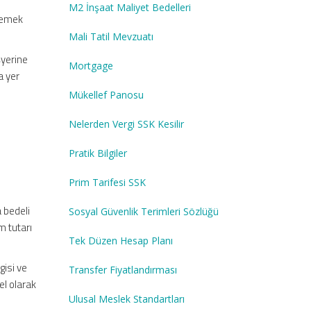
M2 İnşaat Maliyet Bedelleri
 yemek
Mali Tatil Mevzuatı
şyerine
Mortgage
a yer
Mükellef Panosu
Nelerden Vergi SSK Kesilir
Pratik Bilgiler
Prim Tarifesi SSK
a bedeli
Sosyal Güvenlik Terimleri Sözlüğü
m tutarı
Tek Düzen Hesap Planı
gisi ve
Transfer Fiyatlandırması
el olarak
Ulusal Meslek Standartları