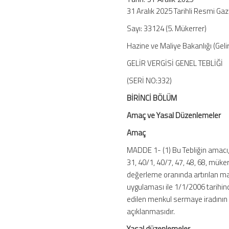
332)
31 Aralık 2025 Tarihli Resmi Ga
–
Sayı: 33124 (5. Mükerrer)
GVK
332
Hazine ve Maliye Bakanlığı (Gelir
için
GELİR VERGİSİ GENEL TEBLİĞİ
(SERİ NO:332)
BİRİNCİ BÖLÜM
Amaç ve Yasal Düzenlemeler
Amaç
MADDE 1- (1) Bu Tebliğin amacı,
31, 40/1, 40/7, 47, 48, 68, müke
değerleme oranında artırılan ma
uygulaması ile 1/1/2006 tarihin
edilen menkul sermaye iradının 
açıklanmasıdır.
Yasal düzenlemeler