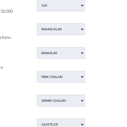
 150.000
ya konu
re