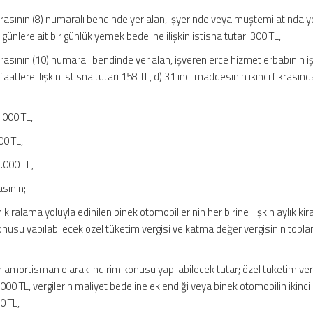
ıkrasının (8) numaralı bendinde yer alan, işyerinde veya müştemilatında
ünlere ait bir günlük yemek bedeline ilişkin istisna tutarı 300 TL,
krasının (10) numaralı bendinde yer alan, işverenlerce hizmet erbabının i
atlere ilişkin istisna tutarı 158 TL, d) 31 inci maddesinin ikinci fıkrasınd
2.000 TL,
00 TL,
.000 TL,
asının;
kiralama yoluyla edinilen binek otomobillerinin her birine ilişkin aylık kir
konusu yapılabilecek özel tüketim vergisi ve katma değer vergisinin topla
n amortisman olarak indirim konusu yapılabilecek tutar; özel tüketim ver
00 TL, vergilerin maliyet bedeline eklendiği veya binek otomobilin ikinci 
0 TL,