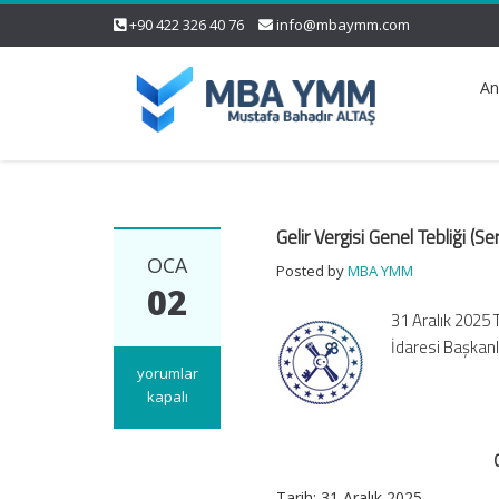
+90 422 326 40 76
info@mbaymm.com
An
Gelir Vergisi Genel Tebliği (
OCA
Posted by
MBA YMM
02
31 Aralık 2025 
İdaresi Başkan
Gelir
yorumlar
Vergisi
kapalı
Genel
Tebliği
(Seri
No:
Tarih:
31 Aralık 2025