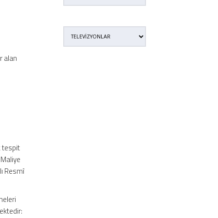
r alan
 tespit
 Maliye
ılı Resmî
meleri
ektedir: