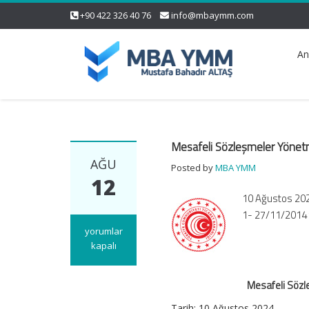
+90 422 326 40 76
info@mbaymm.com
An
Mesafeli Sözleşmeler Yönetm
AĞU
Posted by
MBA YMM
12
10 Ağustos 202
1- 27/11/2014 
Mesafeli
yorumlar
Sözleşmeler
kapalı
Yönetmeliğinde
Değişiklik
Mesafeli Sözl
Yapılmasına
Dair
Tarih: 10 Ağustos 2024