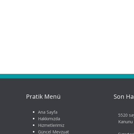
Pratik Menü
Son Ha
Ana Sayfa
5520 say
Hakkımızda
Kanunu S
Hizmetlerimiz
Güncel Mevzuat