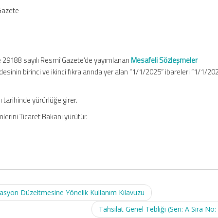
Gazete
e 29188 sayılı Resmî Gazete’de yayımlanan
Mesafeli Sözleşmeler
desinin birinci ve ikinci fıkralarında yer alan “1/1/2025” ibareleri “1/1/20
tarihinde yürürlüğe girer.
erini Ticaret Bakanı yürütür.
flasyon Düzeltmesine Yönelik Kullanım Kılavuzu
Tahsilat Genel Tebliği (Seri: A Sıra No: