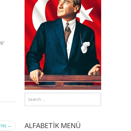
26”
ALFABETİK MENÜ
 16)
→