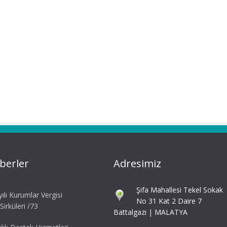
berler
Adresimiz
Şifa Mahallesi Tekel Sokak
ılı Kurumlar Vergisi
No 31 Kat 2 Daire 7
irküleri /73
Battalgazi | MALATYA