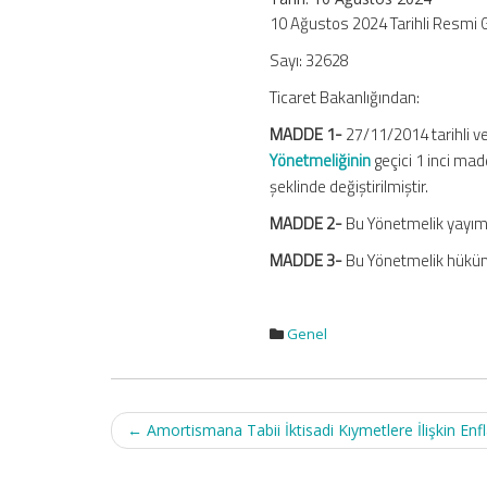
Yönetmelik
10 Ağustos 2024 Tarihli Resmi 
için
Sayı: 32628
Ticaret Bakanlığından:
MADDE 1-
27/11/2014 tarihli v
Yönetmeliğinin
geçici 1 inci mad
şeklinde değiştirilmiştir.
MADDE 2-
Bu Yönetmelik yayımı 
MADDE 3-
Bu Yönetmelik hüküml
Genel
Post
←
Amortismana Tabii İktisadi Kıymetlere İlişkin En
navigation