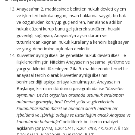
Anayasa’nın 2. maddesinde belirtilen hukuk devleti eylem
ve işlemleri hukuka uygun, insan haklarına saygılı, bu hak
ve özgürlükleri koruyup güçlendiren, her alanda adil bir
hukuk düzeni kurup bunu geliştirerek sürdüren, hukuki
güvenliği sağlayan, Anayasa’ya aykırı durum ve
tutumlardan kaçınan, hukuk kurallarıyla kendini bağlı sayan
ve yargı denetimine açık olan devlettir.
Kuvvetler ayrılığı ilkesi de genellikle hukuk devleti ilkesi ile
ilişkilendirilmiştir. Nitekim Anayasa’nın yasama, yürütme ve
yargı yetkilerini düzenleyen 7 ila 9. maddelerinde temel bir
anayasal tercih olarak kuvvetler ayrılığı ilkesinin
benimsendiği açıkça ortaya konulmuştur. Anayasa’nın
Başlangıç kısmının dördüncü paragrafında ise “
Kuvvetler
ayrımının, Devlet organları arasında üstünlük sıralaması
anlamına gelmeyip, belli Devlet yetki ve görevlerinin
kullanılmasından ibaret ve bununla sınırlı medenî bir
işbölümü ve işbirliği olduğu ve üstünlüğün ancak Anayasa ve
kanunlarda bulunduğu
” belirtilerek bu ilkenin mahiyeti
açıklanmıştır (AYM, E.2015/41, K.2017/98, 4/5/2017, § 158;
E.2018/113, K.2020/48, 24/9/2020, § 17).