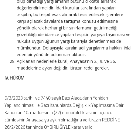
olup olmadığı yargılamanın bütünü dikkate alınarak
değerlendirilmelidir. İdari kurullar tarafından yapılan
tespitin, bu tespit esas alınarak tesis edilecek işlemlere
karşı açılacak davalarda tartışma konusu edilmesine
yönelik olarak herhangi bir sınırlamanın getirilmediği
gözetildiğinde idarece yapılan tespitin yargıya taşınması ve
hukuka uygunluğunun yargı kararıyla denetlenmesi de
mümkündür. Dolayısıyla kuralın adil yargılanma hakkını ihlal
eden bir yönü de bulunmamaktadır.
Açıklanan nedenlerle kural, Anayasa’nın 2., 9. ve 36.
maddelerine aykırı değildir. İtirazın reddi gerekir.
IV. HÜKÜM
9/3/2023 tarihli ve 7440 sayılı Bazı Alacakların Yeniden
Yapılandırılması ile Bazı Kanunlarda Değişiklik Yapılmasına Dair
Kanun’un 10. maddesinin (22) numaralı fıkrasının üçüncü
cümlesinin Anayasa’ya aykırı olmadığına ve itirazın REDDİNE
26/2/2026 tarihinde OYBİRLİĞİYLE karar verildi.