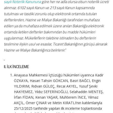
sayılı Noterlik Kanununa
göre her ne adla olursa olsun noterlik ücreti
alınmaz. 6102 sayılı Kanun ve 213 sayılı Kanun kapsamında
tutulması ve tasdiki zorunlu olup elektronik ortamda tutulan
defterlerden, Hazine ve Maliye Bakanlığı tarafından muhafaza
edilen ya da muhafaza edilmek üzere anılan Bakanlığa elektronik
ortamda iletilen defterler bakımından bu madde hükümleri
uygulanmaz. Mükelleflerin talebine istinaden bu defterlerin
teslimine ilişkin usul ve esaslar, Ticaret Bakanlığının görüşü alınarak
Hazine ve Maliye Bakanlığınca belirlenir.
”
II. İLK İNCELEME
Anayasa Mahkemesi İçtüzüğü hükümleri uyarınca Kadir
ÖZKAYA, Hasan Tahsin GÖKCAN, Basri BAĞCI, Engin
YILDIRIM, Rıdvan GÜLEÇ, Recai AKYEL, Yusuf Şevki
HAKYEMEZ, Yıldız SEFERİNOĞLU, Selahaddin MENTEŞ,
İrfan FİDAN, Kenan YAŞAR, Muhterem İNCE, Yılmaz
AKÇİL, Ömer ÇINAR ve Metin KIRATLI’nın katılımlarıyla
25/12/2025 tarihinde yapılan ilk inceleme toplantısında