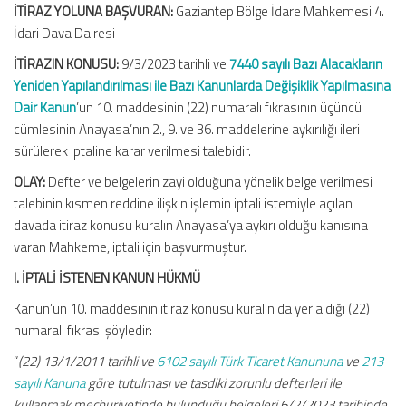
İTİRAZ YOLUNA BAŞVURAN:
Gaziantep Bölge İdare Mahkemesi 4.
İdari Dava Dairesi
İTİRAZIN KONUSU:
9/3/2023 tarihli ve
7440 sayılı Bazı Alacakların
Yeniden Yapılandırılması ile Bazı Kanunlarda Değişiklik Yapılmasına
Dair Kanun
’un 10. maddesinin (22) numaralı fıkrasının üçüncü
cümlesinin Anayasa’nın 2., 9. ve 36. maddelerine aykırılığı ileri
sürülerek iptaline karar verilmesi talebidir.
OLAY:
Defter ve belgelerin zayi olduğuna yönelik belge verilmesi
talebinin kısmen reddine ilişkin işlemin iptali istemiyle açılan
davada itiraz konusu kuralın Anayasa’ya aykırı olduğu kanısına
varan Mahkeme, iptali için başvurmuştur.
I. İPTALİ İSTENEN KANUN HÜKMÜ
Kanun’un 10. maddesinin itiraz konusu kuralın da yer aldığı (22)
numaralı fıkrası şöyledir:
“
(22) 13/1/2011 tarihli ve
6102 sayılı Türk Ticaret Kanununa
ve
213
sayılı Kanuna
göre tutulması ve tasdiki zorunlu defterleri ile
kullanmak mecburiyetinde bulunduğu belgeleri 6/2/2023 tarihinde