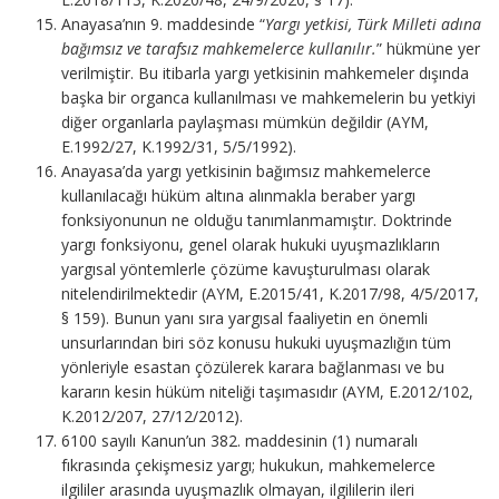
Anayasa’nın 9. maddesinde “
Yargı yetkisi, Türk Milleti adına
bağımsız ve tarafsız mahkemelerce kullanılır.
” hükmüne yer
verilmiştir. Bu itibarla yargı yetkisinin mahkemeler dışında
başka bir organca kullanılması ve mahkemelerin bu yetkiyi
diğer organlarla paylaşması mümkün değildir (AYM,
E.1992/27, K.1992/31, 5/5/1992).
Anayasa’da yargı yetkisinin bağımsız mahkemelerce
kullanılacağı hüküm altına alınmakla beraber yargı
fonksiyonunun ne olduğu tanımlanmamıştır. Doktrinde
yargı fonksiyonu, genel olarak hukuki uyuşmazlıkların
yargısal yöntemlerle çözüme kavuşturulması olarak
nitelendirilmektedir (AYM, E.2015/41, K.2017/98, 4/5/2017,
§ 159). Bunun yanı sıra yargısal faaliyetin en önemli
unsurlarından biri söz konusu hukuki uyuşmazlığın tüm
yönleriyle esastan çözülerek karara bağlanması ve bu
kararın kesin hüküm niteliği taşımasıdır (AYM, E.2012/102,
K.2012/207, 27/12/2012).
6100 sayılı Kanun’un 382. maddesinin (1) numaralı
fıkrasında çekişmesiz yargı; hukukun, mahkemelerce
ilgililer arasında uyuşmazlık olmayan, ilgililerin ileri