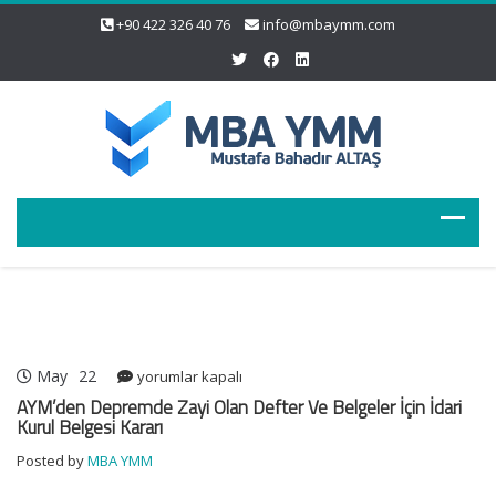
+90 422 326 40 76
info@mbaymm.com
May
22
AYM’den
yorumlar kapalı
Depremde
AYM’den Depremde Zayi Olan Defter Ve Belgeler İçin İdari
Zayi
Kurul Belgesi Kararı
Olan
Posted by
MBA YMM
Defter
Ve