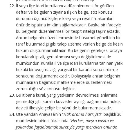
İl veya ilçe idari kurullarınca düzenlenmesi öngörülen
defter ve belgelerin zıyaına ilişkin belge, söz konusu
durumun üçüncü kişilere karşı veya resmî makamlar
önünde ispatına imkân sağlamaktadır. Başka bir ifadeyle
bu belgenin düzenlenmesi bir tespit niteliği taşımaktadır.
Anılan belgenin düzenlenmesinde husumet yöneltilen bir
taraf bulunmadığı gibi talep üzerine verilen belge de kesin
hüküm oluşturmamaktadır. Bu belgenin gerekçesi ortaya
konularak iptali, geri alınması veya değiştirilmesi de
mümkündür. Kuralla il ve ilçe idari kurullarına tanınan yetki
hukuki bir uyuşmazlığı yargısal bir kararla sona erdirme
sonucunu doğurmamaktadır. Dolayısıyla anılan belgenin
münhasıran bağımsız mahkemelerce düzenlenmesi
zorunluluğu söz konusu değildir.
Bu itibarla kural, yargı yetkisinin devredilmesi anlamına
gelmediği gibi kuralın kuvvetler ayrılığı bağlamında hukuk
devleti ilkesiyle çelişir bir yönü de bulunmamaktadır.
Öte yandan Anayasa’nın “
Hak arama hürriyeti
” başlıklı 36.
maddesinin birinci fıkrasında “
Herkes, meşru vasıta ve
yollardan faydalanmak suretiyle yargı mercileri önünde