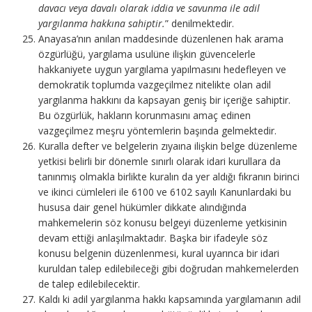
davacı veya davalı olarak iddia ve savunma ile adil
yargılanma hakkına sahiptir.
” denilmektedir.
Anayasa’nın anılan maddesinde düzenlenen hak arama
özgürlüğü, yargılama usulüne ilişkin güvencelerle
hakkaniyete uygun yargılama yapılmasını hedefleyen ve
demokratik toplumda vazgeçilmez nitelikte olan adil
yargılanma hakkını da kapsayan geniş bir içeriğe sahiptir.
Bu özgürlük, hakların korunmasını amaç edinen
vazgeçilmez meşru yöntemlerin başında gelmektedir.
Kuralla defter ve belgelerin zıyaına ilişkin belge düzenleme
yetkisi belirli bir dönemle sınırlı olarak idari kurullara da
tanınmış olmakla birlikte kuralın da yer aldığı fıkranın birinci
ve ikinci cümleleri ile 6100 ve 6102 sayılı Kanunlardaki bu
hususa dair genel hükümler dikkate alındığında
mahkemelerin söz konusu belgeyi düzenleme yetkisinin
devam ettiği anlaşılmaktadır. Başka bir ifadeyle söz
konusu belgenin düzenlenmesi, kural uyarınca bir idari
kuruldan talep edilebileceği gibi doğrudan mahkemelerden
de talep edilebilecektir.
Kaldı ki adil yargılanma hakkı kapsamında yargılamanın adil