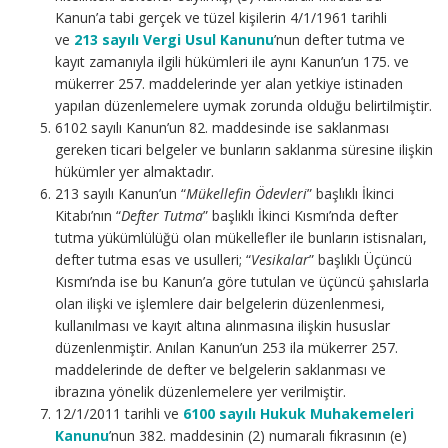
Kanun’a tabi gerçek ve tüzel kişilerin 4/1/1961 tarihli
ve
213 sayılı Vergi Usul Kanunu
’nun defter tutma ve
kayıt zamanıyla ilgili hükümleri ile aynı Kanun’un 175. ve
mükerrer 257. maddelerinde yer alan yetkiye istinaden
yapılan düzenlemelere uymak zorunda olduğu belirtilmiştir.
6102 sayılı Kanun’un 82. maddesinde ise saklanması
gereken ticari belgeler ve bunların saklanma süresine ilişkin
hükümler yer almaktadır.
213 sayılı Kanun’un “
Mükellefin Ödevleri
” başlıklı İkinci
Kitabı’nın “
Defter Tutma
” başlıklı İkinci Kısmı’nda defter
tutma yükümlülüğü olan mükellefler ile bunların istisnaları,
defter tutma esas ve usulleri; “
Vesikalar
” başlıklı Üçüncü
Kısmı’nda ise bu Kanun’a göre tutulan ve üçüncü şahıslarla
olan ilişki ve işlemlere dair belgelerin düzenlenmesi,
kullanılması ve kayıt altına alınmasına ilişkin hususlar
düzenlenmiştir. Anılan Kanun’un 253 ila mükerrer 257.
maddelerinde de defter ve belgelerin saklanması ve
ibrazına yönelik düzenlemelere yer verilmiştir.
12/1/2011 tarihli ve
6100 sayılı Hukuk Muhakemeleri
Kanunu
’nun 382. maddesinin (2) numaralı fıkrasının (e)