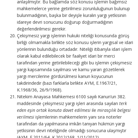
anlaşılmıştır. Bu bağlamda söz konusu işlemin bağımsız
mahkemelerce yerine getirilmesi zorunluluğunun bulunup
bulunmadığının, başka bir deyişle kuralın yargı yetkisinin
idareye devri sonucunu doğurup doğurmadığının
değerlendirilmesi gerekir.
Çekişmesiz yargı işlerinin hukuki niteliği konusunda görüş
birliği olmamakla birlikte söz konusu işlerin yargısal ve idari
yönlerinin bulunduğu ortadadır. Niteliği itibarıyla idari işlem
olarak kabul edilebilecek bir faaliyet idari bir merci
tarafından yerine getirilebileceği gibi bu işlemin çekişmesiz
yargı kapsamında sayılması ve kamu yararı gözetilerek
yargı mercilerine gördürülmesi kanun koyucunun
takdirindedir (bazı farklarla birlikte AYM, E.1967/21,
K.1968/36, 26/9/1968).
Nitekim Anayasa Mahkemesi 6100 sayılı Kanun’un 382.
maddesinde çekişmesiz yargı işleri arasında sayılan
terk
eden eşin ortak konuta davet edilmesi
ile
mirasçılık belgesi
verilmesi
işlemlerinin mahkemelerin yanı sıra noterler
tarafından da yapılmasına imkân tanıyan hükmün yargı
yetkisinin devri niteliğinde olmadığı sonucuna ulaşmıştır
(AYM, E.2011/64, K.2012/168, 1/11/2012).