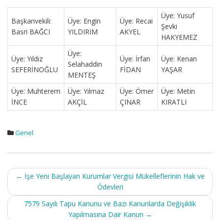
Üye: Yusuf
Başkanvekili:
Üye: Engin
Üye: Recai
Şevki
Basri BAĞCI
YILDIRIM
AKYEL
HAKYEMEZ
Üye:
Üye: Yıldız
Üye: İrfan
Üye: Kenan
Selahaddin
SEFERİNOĞLU
FİDAN
YAŞAR
MENTEŞ
Üye: Muhterem
Üye: Yılmaz
Üye: Ömer
Üye: Metin
İNCE
AKÇİL
ÇINAR
KIRATLI
Genel
Post
←
İşe Yeni Başlayan Kurumlar Vergisi Mükelleflerinin Hak ve
navigation
Ödevleri
7579 Sayılı Tapu Kanunu ve Bazı Kanunlarda Değişiklik
Yapılmasına Dair Kanun
→