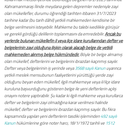
Kahramanmaraş İlinde meydana gelen depremler nedeniyle zayi
olan mükellefler, durumu öğrendiği tarihten itibaren 31/7/2023
tarihine kadar (bu tarih dâhil) yetkili mahkemeden kendisine bir
belge verilmesini isteyebilir. Mahkeme bu talebi ivedilikle görüşür
ve gerekli gördüğü delillerin toplanmasını da emredebilir.
Ancak bu
yerlerde bulunan mükellefin il veya ilçe idare kurullarından defter ve
belgelerinin zayi olduğuna ilişkin olarak alacağı belge de yetkili
mahkemeden alınmış belge hükmündedir.
Böyle bir belge almamış
olan mükellef, defterlerini ve belgelerini ibrazdan kaçınmış sayılır.
Defter veya belgelerinin iş yerinde veya
3568 sayılı Kanun
uyarınca
yetkili meslek mensubunun faaliyetlerini yürüttüğü yerde zayi
olduğunu beyan eden mükellef, ilgili mahkemeye veya il/ilçe idare
kuruluna başvurduğunu gösteren belge ile yeni defterlerin açılış
onayını notere yaptırabilir. Şu kadar ki ilgili mahkeme veya kurullarca
defter ve belgelerin zayi olmadığına karar verilmesi halinde
mükellef, defter ve belgelerini ibrazdan kaçınmış sayılır. Bu fıkra
kapsamında yapılan yeni defterlerin tasdiki işleminden
492 sayılı
Kanun
hükümlerine göre noter harcı, 18/1/1972 tarihli ve
1512