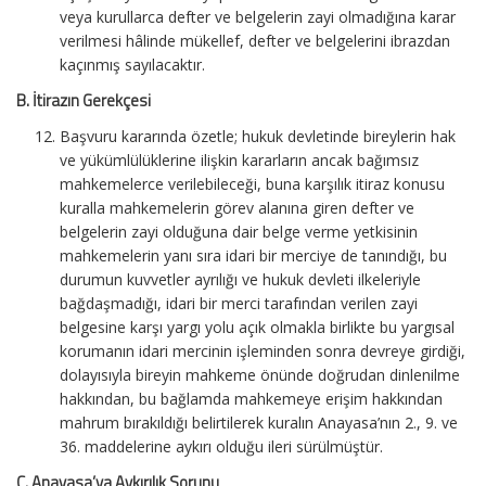
veya kurullarca defter ve belgelerin zayi olmadığına karar
verilmesi hâlinde mükellef, defter ve belgelerini ibrazdan
kaçınmış sayılacaktır.
B. İtirazın Gerekçesi
Başvuru kararında özetle; hukuk devletinde bireylerin hak
ve yükümlülüklerine ilişkin kararların ancak bağımsız
mahkemelerce verilebileceği, buna karşılık itiraz konusu
kuralla mahkemelerin görev alanına giren defter ve
belgelerin zayi olduğuna dair belge verme yetkisinin
mahkemelerin yanı sıra idari bir merciye de tanındığı, bu
durumun kuvvetler ayrılığı ve hukuk devleti ilkeleriyle
bağdaşmadığı, idari bir merci tarafından verilen zayi
belgesine karşı yargı yolu açık olmakla birlikte bu yargısal
korumanın idari mercinin işleminden sonra devreye girdiği,
dolayısıyla bireyin mahkeme önünde doğrudan dinlenilme
hakkından, bu bağlamda mahkemeye erişim hakkından
mahrum bırakıldığı belirtilerek kuralın Anayasa’nın 2., 9. ve
36. maddelerine aykırı olduğu ileri sürülmüştür.
C. Anayasa’ya Aykırılık Sorunu