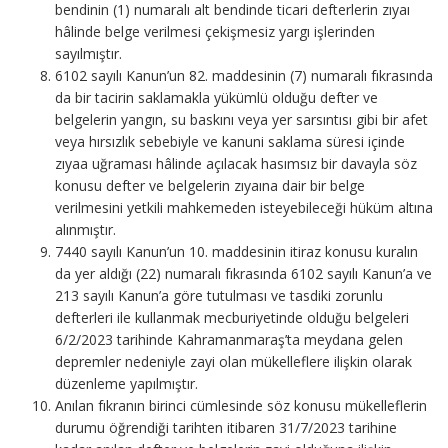
bendinin (1) numaralı alt bendinde ticari defterlerin zıyaı
hâlinde belge verilmesi çekişmesiz yargı işlerinden
sayılmıştır.
6102 sayılı Kanun’un 82. maddesinin (7) numaralı fıkrasında
da bir tacirin saklamakla yükümlü olduğu defter ve
belgelerin yangın, su baskını veya yer sarsıntısı gibi bir afet
veya hırsızlık sebebiyle ve kanuni saklama süresi içinde
zıyaa uğraması hâlinde açılacak hasımsız bir davayla söz
konusu defter ve belgelerin zıyaına dair bir belge
verilmesini yetkili mahkemeden isteyebileceği hüküm altına
alınmıştır.
7440 sayılı Kanun’un 10. maddesinin itiraz konusu kuralın
da yer aldığı (22) numaralı fıkrasında 6102 sayılı Kanun’a ve
213 sayılı Kanun’a göre tutulması ve tasdiki zorunlu
defterleri ile kullanmak mecburiyetinde olduğu belgeleri
6/2/2023 tarihinde Kahramanmaraş’ta meydana gelen
depremler nedeniyle zayi olan mükelleflere ilişkin olarak
düzenleme yapılmıştır.
Anılan fıkranın birinci cümlesinde söz konusu mükelleflerin
durumu öğrendiği tarihten itibaren 31/7/2023 tarihine