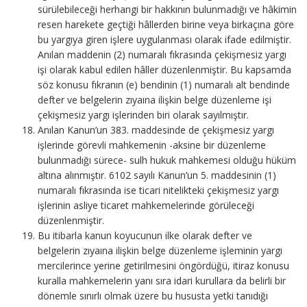
sürülebileceği herhangi bir hakkının bulunmadığı ve hâkimin
resen harekete geçtiği hâllerden birine veya birkaçına göre
bu yargıya giren işlere uygulanması olarak ifade edilmiştir.
Anılan maddenin (2) numaralı fıkrasında çekişmesiz yargı
işi olarak kabul edilen hâller düzenlenmiştir. Bu kapsamda
söz konusu fıkranın (e) bendinin (1) numaralı alt bendinde
defter ve belgelerin zıyaına ilişkin belge düzenleme işi
çekişmesiz yargı işlerinden biri olarak sayılmıştır.
Anılan Kanun’un 383. maddesinde de çekişmesiz yargı
işlerinde görevli mahkemenin -aksine bir düzenleme
bulunmadığı sürece- sulh hukuk mahkemesi olduğu hüküm
altına alınmıştır. 6102 sayılı Kanun’un 5. maddesinin (1)
numaralı fıkrasında ise ticari nitelikteki çekişmesiz yargı
işlerinin asliye ticaret mahkemelerinde görüleceği
düzenlenmiştir.
Bu itibarla kanun koyucunun ilke olarak defter ve
belgelerin zıyaına ilişkin belge düzenleme işleminin yargı
mercilerince yerine getirilmesini öngördüğü, itiraz konusu
kuralla mahkemelerin yanı sıra idari kurullara da belirli bir
dönemle sınırlı olmak üzere bu hususta yetki tanıdığı