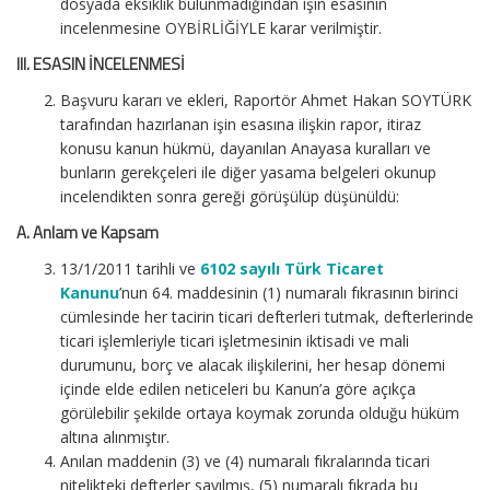
dosyada eksiklik bulunmadığından işin esasının
incelenmesine OYBİRLİĞİYLE karar verilmiştir.
III
. ESASIN İNCELENMESİ
Başvuru kararı ve ekleri, Raportör Ahmet Hakan SOYTÜRK
tarafından hazırlanan işin esasına ilişkin rapor, itiraz
konusu kanun hükmü, dayanılan Anayasa kuralları ve
bunların gerekçeleri ile diğer yasama belgeleri okunup
incelendikten sonra gereği görüşülüp düşünüldü:
A. Anlam ve Kapsam
13/1/2011 tarihli ve
6102 sayılı Türk Ticaret
Kanunu
’nun 64. maddesinin (1) numaralı fıkrasının birinci
cümlesinde her tacirin ticari defterleri tutmak, defterlerinde
ticari işlemleriyle ticari işletmesinin iktisadi ve mali
durumunu, borç ve alacak ilişkilerini, her hesap dönemi
içinde elde edilen neticeleri bu Kanun’a göre açıkça
görülebilir şekilde ortaya koymak zorunda olduğu hüküm
altına alınmıştır.
Anılan maddenin (3) ve (4) numaralı fıkralarında ticari
nitelikteki defterler sayılmış, (5) numaralı fıkrada bu