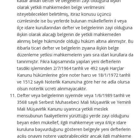
kadar anılan defter ve belgelerin zayi olduğuna ilişkin
olarak yetkili mahkemeden belge verilmesini
isteyebilecekleri belirtilmiş, itiraz konusu üçüncü
cümlesinde ise bu yerlerde bulunan mükelleflerin il veya
ilçe idare kurullarından defter ve belgelerinin zayi olduğuna
ilişkin olarak alacağı belgenin de yetkili mahkemeden
alınmış belge hükmünde olduğu hüküm altına alınmıştır. Bu
itibarla ticari defter ve belgelerin zıyaına ilişkin belge
düzenleme yetkisi mahkemelerin yanı sıra idari kurullara da
tanınmıştır. Fıkra kapsamında yapılan yeni defterlerin
tasdiki işleminden 2/7/1964 tarihli ve 492 sayılı Harçlar
Kanunu hükümlerine göre noter harcı ve 18/1/1972 tarihli
ve 1512 sayılı Noterlik Kanunu’na göre her ne adla olursa
olsun noterlik ücreti alınmayacaktır.
Defter veya belgelerinin işyerinde veya 1/6/1989 tarihli ve
3568 sayılı Serbest Muhasebeci Mali Müşavirlik ve Yeminli
Mali Müşavirlik Kanunu uyarınca yetkili meslek
mensubunun faaliyetlerini yürüttüğü yerde zayi olduğunu
beyan eden mükellef, ilgili mahkemeye veya il/ilçe idare
kuruluna başvurduğunu gösteren belgeyle yeni defterlerin
açılış onayını notere yaptırabilecektir ancak ilgili mahkeme