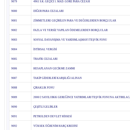
9079
4961 S.K. GEÇİCİ 1. MAD. GÖRE PARA CEZASI
9080
DİĞER PARA CEZALARI
9081
ZİMMETLERE GEÇİRİLEN PARA VE DEĞERLERDEN BORÇLULAR
9082
FAZLA VE YERSİZ YAPILAN ÖDEMELERDEN BORÇLULAR
9083
SOSYAL DAYANIŞMA VE YARDIMLAŞMAYI TEŞVİK FONU
9084
İSTİHSAL VERGİSİ
9085
TRAFİK CEZALARI
9086
HESAPLANAN GECİKME ZAMMI
9087
TAKİP GİDERLERİ KARŞILIĞI ALINAN
9088
ÇIRAKLIK FONU
9089
2000/2 SAYILI BKK GEREĞİNCE YATIRIMLARI TEŞVİK FONUNA AKTIRILA
9090
ÇEŞİTLİ GELİRLER
9091
PETROLDEN DEVLET HİSSESİ
9092
YÜKSEK ÖĞRENİM HARÇ KREDİSİ