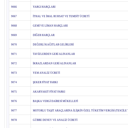
9066
YARGI HARÇLARI
9067
İTHAL VE İMAL RUHSAT VE TEMDİT ÜCRETİ
9068
GEMİ VE LİMAN HARÇLARI
9069
DİĞER HARÇLAR
9070
DEĞERLİ KAĞITLAR GELİRLERİ
9071
TAVİZLERDEN GERİ ALINANLAR
9072
İKRAZLARDAN GERİ ALINANLAR
9073
YEM ANALİZ ÜCRETİ
9074
ŞEKER FİYAT FARKI
9075
AKARYAKIT FİYAT FARKI
9076
BAŞKA VERGİ DAİRESİ MÜKELLEFİ
9077
MOTORLU TAŞIT ARAÇLARINA İLİŞKİN ÖZEL TÜKETİM VERGİSİ (TESCİLE
9078
GÜBRE DENEY VE ANALİZ ÜCRETİ