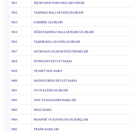
9051
DIŞ SEYAHAT HARCAMALARI VERGİSİ
9052
TAŞINMAZ MALLAR SATIŞ GELİRLERİ
9053
ECRİMİSİL GELİRLERİ
9054
DİĞER TAŞINMAZ MALLAR İDARE GELİRLERİ
9055
TAŞINIR MALLAR SATIŞ GELİRLERİ
9057
DOĞRUDAN GELİR DESTEĞİ ÖDEMELERİ
9058
PETROLDEN DEVLET HAKKI
9059
TİCARET SİCİL HARCI
9060
MADENLERDEN DEVLET HAKKI
9061
OYUN KAĞIDI GELİRLERİ
9062
TAPU VE KADASTRO HARÇLARI
9063
İSKAN HARCI
9064
PASAPORT VE KONSOLOSLUK HARÇLARI
9065
TRAFİK HARÇLARI