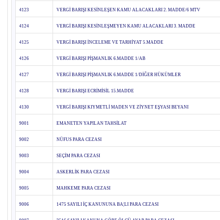
4123
VERGİ BARIŞI KESİNLEŞEN KAMU ALACAKLARI 2. MADDE/6 MTV
4124
VERGİ BARIŞI KESİNLEŞMEYEN KAMU ALACAKLARI 3. MADDE
4125
VERGİ BARIŞI İNCELEME VE TARHİYAT 5.MADDE
4126
VERGİ BARIŞI PİŞMANLIK 6.MADDE 1/AB
4127
VERGİ BARIŞI PİŞMANLIK 6.MADDE 1/DİĞER HÜKÜMLER
4128
VERGİ BARIŞI ECRİMİSİL 15.MADDE
4130
VERGİ BARIŞI KIYMETLİ MADEN VE ZİYNET EŞYASI BEYANI
9001
EMANETEN YAPILAN TAHSİLAT
9002
NÜFUS PARA CEZASI
9003
SEÇİM PARA CEZASI
9004
ASKERLİK PARA CEZASI
9005
MAHKEME PARA CEZASI
9006
1475 SAYILI İÇ KANUNUNA BA¦LI PARA CEZASI