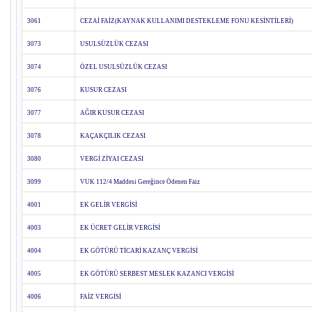
3061
CEZAİ FAİZ(KAYNAK KULLANIMI DESTEKLEME FONU KESİNTİLERİ)
3073
USULSÜZLÜK CEZASI
3074
ÖZEL USULSÜZLÜK CEZASI
3076
KUSUR CEZASI
3077
AĞIR KUSUR CEZASI
3078
KAÇAKÇILIK CEZASI
3080
VERGİ ZİYAI CEZASI
3099
VUK 112/4 Maddesi Gereğince Ödenen Faiz
4001
EK GELİR VERGİSİ
4003
EK ÜCRET GELİR VERGİSİ
4004
EK GÖTÜRÜ TİCARİ KAZANÇ VERGİSİ
4005
EK GÖTÜRÜ SERBEST MESLEK KAZANCI VERGİSİ
4006
FAİZ VERGİSİ