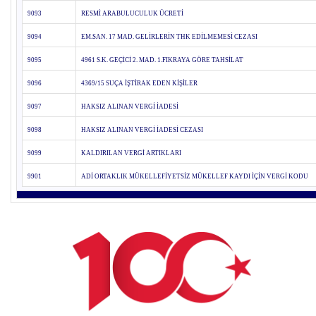
9093
RESMİ ARABULUCULUK ÜCRETİ
9094
EM.SAN. 17 MAD. GELİRLERİN THK EDİLMEMESİ CEZASI
9095
4961 S.K. GEÇİCİ 2. MAD. 1.FIKRAYA GÖRE TAHSİLAT
9096
4369/15 SUÇA İŞTİRAK EDEN KİŞİLER
9097
HAKSIZ ALINAN VERGİ İADESİ
9098
HAKSIZ ALINAN VERGİ İADESİ CEZASI
9099
KALDIRILAN VERGİ ARTIKLARI
9901
ADİ ORTAKLIK MÜKELLEFİYETSİZ MÜKELLEF KAYDI İÇİN VERGİ KODU