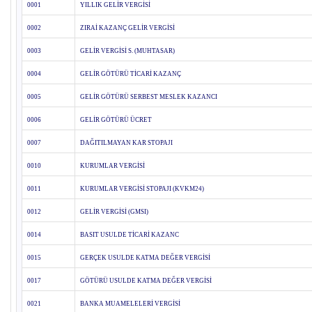
0001
YILLIK GELİR VERGİSİ
0002
ZIRAİ KAZANÇ GELİR VERGİSİ
0003
GELİR VERGİSİ S. (MUHTASAR)
0004
GELİR GÖTÜRÜ TİCARİ KAZANÇ
0005
GELİR GÖTÜRÜ SERBEST MESLEK KAZANCI
0006
GELİR GÖTÜRÜ ÜCRET
0007
DAĞITILMAYAN KAR STOPAJI
0010
KURUMLAR VERGİSİ
0011
KURUMLAR VERGİSİ STOPAJI (KVKM24)
0012
GELİR VERGİSİ (GMSI)
0014
BASIT USULDE TİCARİ KAZANC
0015
GERÇEK USULDE KATMA DEĞER VERGİSİ
0017
GÖTÜRÜ USULDE KATMA DEĞER VERGİSİ
0021
BANKA MUAMELELERİ VERGİSİ