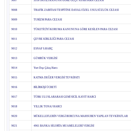
9007
3516 SAYILI KANUNA GÖRE ÖLÇÜ AYAR PARA CEZASI
9008
TRAFİK ZABITASI TESPİTİNE DAYALI ÖZEL USULSÜZLÜK CEZASI
9009
TURİZM PARA CEZASI
9010
TÜKETİCİYİ KORUMA KANUNUNA GÖRE KESİLEN PARA CEZASI
9011
ÇEVRE KİRLİLİĞİ PARA CEZASI
9012
ESNAF S.HARÇ
9013
GÜMRÜK VERGİSİ
9014
Yurt Dışı Çıkış Harcı
9015
KATMA DEĞER VERGİSİ TEVKİFATI
9016
BİLİRKİŞİ ÜCRETİ
9017
TÜRK ULUSLARARASI GEMİ SİCİL KAYIT HARCI
9018
YILLIK TONAJ HARCI
9020
MÜKELLEFLERİN VERGİ BORCUNA MAHSUBEN YAPILAN TEVKİFATLAR
9021
4961 BANKA SİGORTA MUAMELELERİ VERGİSİ