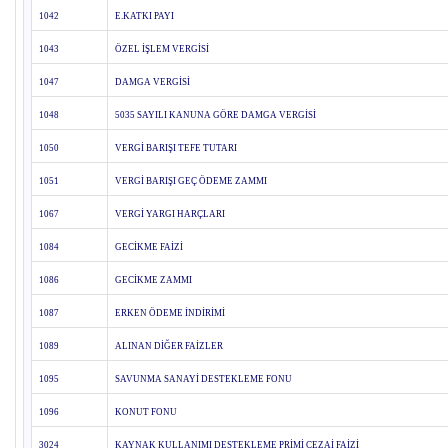
1042
E.KATKI PAYI
1043
ÖZEL İŞLEM VERGİSİ
1047
DAMGA VERGİSİ
1048
5035 SAYILI KANUNA GÖRE DAMGA VERGİSİ
1050
VERGİ BARIŞI TEFE TUTARI
1051
VERGİ BARIŞI GEÇ ÖDEME ZAMMI
1067
VERGİ YARGI HARÇLARI
1084
GECİKME FAİZİ
1086
GECİKME ZAMMI
1087
ERKEN ÖDEME İNDİRİMİ
1089
ALINAN DİĞER FAİZLER
1095
SAVUNMA SANAYİ DESTEKLEME FONU
1096
KONUT FONU
3024
KAYNAK KULLANIMI DESTEKLEME PRİMİ CEZAİ FAİZİ