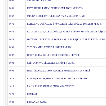
0060
MÜLGA MADEN FONU
0061
KAYNAK KULLANIMI DESTEKLEME FONU KESİNTİSİ
0062
MÜLGA KOOPERATİFÇİLİK TANITMA VE EĞİTİM FONU
0071
PETROL VE DOĞALGAZ ÜRÜNLERİNE İLİŞKİN ÖZEL TÜKETİM VERGİSİ
0073
KOLALI GAZOZ, ALKOLLÜ İÇEÇEKLER VE TÜTÜN MAMÜLLERİNE İLİŞKİN
0074
DAYANIKLI TÜKETİM VE DİĞER MALLARA İLİŞKİN ÖZEL TÜKETİM VERGİ
0091
TÜTÜN MAMÜLLERİNE İLİŞKİN EK VERGİ
0092
HER TÜRLÜ ALKOLLÜ İÇKİLERE İLİŞKİN EK VERGİ
0093
SAİR ŞARAP VE BİRALARA İLİŞKİN EK VERGİ
0094
HER TÜRLÜ ALKOLSÜZ İÇECEKLERDEN ALINAN EK VERGİ
1013
EĞİTİM,GENÇLİK,SPOR VE SAĞLIK HİZMETLERİ VERGİSİ
1018
MAHSUPLARDAN KESİLEN DAMGA VERGİSİ
1020
FON PAYI
1030
PİŞMANLIK ZAMMI