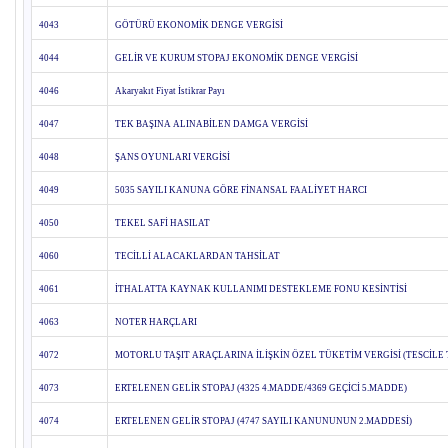
4043
GÖTÜRÜ EKONOMİK DENGE VERGİSİ
4044
GELİR VE KURUM STOPAJ EKONOMİK DENGE VERGİSİ
4046
Akaryakıt Fiyat İstikrar Payı
4047
TEK BAŞINA ALINABİLEN DAMGA VERGİSİ
4048
ŞANS OYUNLARI VERGİSİ
4049
5035 SAYILI KANUNA GÖRE FİNANSAL FAALİYET HARCI
4050
TEKEL SAFİ HASILAT
4060
TECİLLİ ALACAKLARDAN TAHSİLAT
4061
İTHALATTA KAYNAK KULLANIMI DESTEKLEME FONU KESİNTİSİ
4063
NOTER HARÇLARI
4072
MOTORLU TAŞIT ARAÇLARINA İLİŞKİN ÖZEL TÜKETİM VERGİSİ (TESCİLE
4073
ERTELENEN GELİR STOPAJ (4325 4.MADDE/4369 GEÇİCİ 5.MADDE)
4074
ERTELENEN GELİR STOPAJ (4747 SAYILI KANUNUNUN 2.MADDESİ)