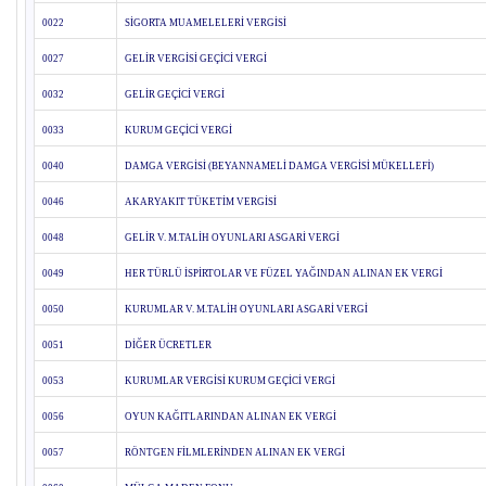
0022
SİGORTA MUAMELELERİ VERGİSİ
0027
GELİR VERGİSİ GEÇİCİ VERGİ
0032
GELİR GEÇİCİ VERGİ
0033
KURUM GEÇİCİ VERGİ
0040
DAMGA VERGİSİ (BEYANNAMELİ DAMGA VERGİSİ MÜKELLEFİ)
0046
AKARYAKIT TÜKETİM VERGİSİ
0048
GELİR V. M.TALİH OYUNLARI ASGARİ VERGİ
0049
HER TÜRLÜ İSPİRTOLAR VE FÜZEL YAĞINDAN ALINAN EK VERGİ
0050
KURUMLAR V. M.TALİH OYUNLARI ASGARİ VERGİ
0051
DİĞER ÜCRETLER
0053
KURUMLAR VERGİSİ KURUM GEÇİCİ VERGİ
0056
OYUN KAĞITLARINDAN ALINAN EK VERGİ
0057
RÖNTGEN FİLMLERİNDEN ALINAN EK VERGİ