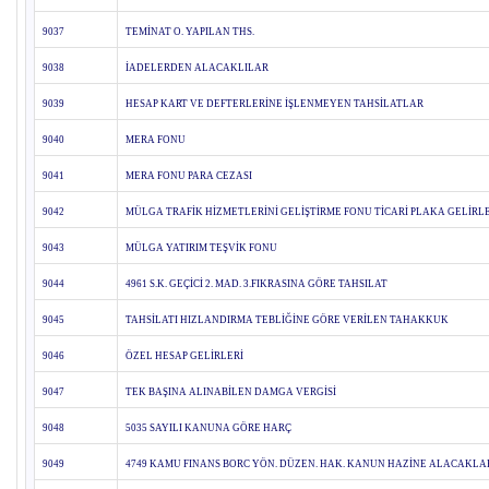
9037
TEMİNAT O. YAPILAN THS.
9038
İADELERDEN ALACAKLILAR
9039
HESAP KART VE DEFTERLERİNE İŞLENMEYEN TAHSİLATLAR
9040
MERA FONU
9041
MERA FONU PARA CEZASI
9042
MÜLGA TRAFİK HİZMETLERİNİ GELİŞTİRME FONU TİCARİ PLAKA GELİRL
9043
MÜLGA YATIRIM TEŞVİK FONU
9044
4961 S.K. GEÇİCİ 2. MAD. 3.FIKRASINA GÖRE TAHSILAT
9045
TAHSİLATI HIZLANDIRMA TEBLİĞİNE GÖRE VERİLEN TAHAKKUK
9046
ÖZEL HESAP GELİRLERİ
9047
TEK BAŞINA ALINABİLEN DAMGA VERGİSİ
9048
5035 SAYILI KANUNA GÖRE HARÇ
9049
4749 KAMU FINANS BORC YÖN. DÜZEN. HAK. KANUN HAZİNE ALACAKLA