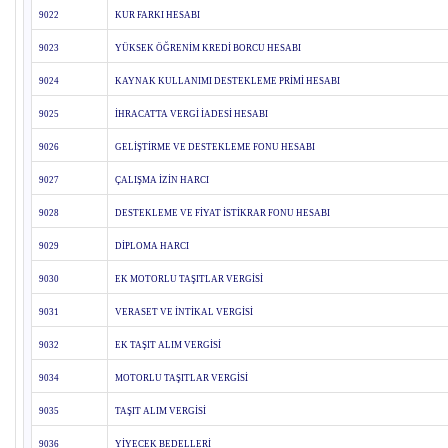
9022
KUR FARKI HESABI
9023
YÜKSEK ÖĞRENİM KREDİ BORCU HESABI
9024
KAYNAK KULLANIMI DESTEKLEME PRİMİ HESABI
9025
İHRACATTA VERGİ İADESİ HESABI
9026
GELİŞTİRME VE DESTEKLEME FONU HESABI
9027
ÇALIŞMA İZİN HARCI
9028
DESTEKLEME VE FİYAT İSTİKRAR FONU HESABI
9029
DİPLOMA HARCI
9030
EK MOTORLU TAŞITLAR VERGİSİ
9031
VERASET VE İNTİKAL VERGİSİ
9032
EK TAŞIT ALIM VERGİSİ
9034
MOTORLU TAŞITLAR VERGİSİ
9035
TAŞIT ALIM VERGİSİ
9036
YİYECEK BEDELLERİ