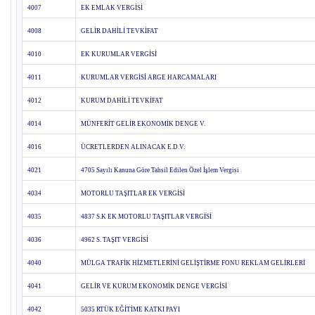
4007
EK EMLAK VERGİSİ
4008
GELİR DAHİLİ TEVKİFAT
4010
EK KURUMLAR VERGİSİ
4011
KURUMLAR VERGİSİ ARGE HARCAMALARI
4012
KURUM DAHİLİ TEVKİFAT
4014
MÜNFERİT GELİR EKONOMİK DENGE V.
4016
ÜCRETLERDEN ALINACAK E.D.V.
4021
4705 Sayılı Kanuna Göre Tahsil Edilen Özel İşlem Vergisi
4034
MOTORLU TAŞITLAR EK VERGİSİ
4035
4837 S.K EK MOTORLU TAŞITLAR VERGİSİ
4036
4962 S. TAŞIT VERGİSİ
4040
MÜLGA TRAFİK HİZMETLERİNİ GELİŞTİRME FONU REKLAM GELİRLERİ
4041
GELİR VE KURUM EKONOMİK DENGE VERGİSİ
4042
5035 RTÜK EĞİTİME KATKI PAYI