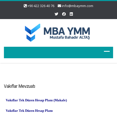
+90 422 326 40 76
info@mbaymm.com
Vakıflar Mevzuatı