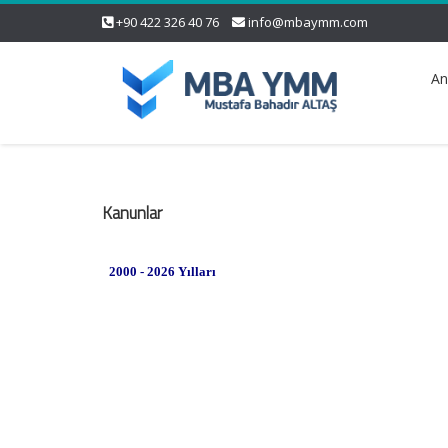
+90 422 326 40 76
info@mbaymm.com
An
Kanunlar