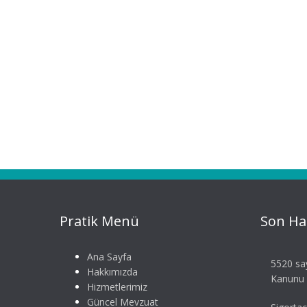
Pratik Menü
Son Ha
Ana Sayfa
5520 say
Hakkımızda
Kanunu S
Hizmetlerimiz
Güncel Mevzuat