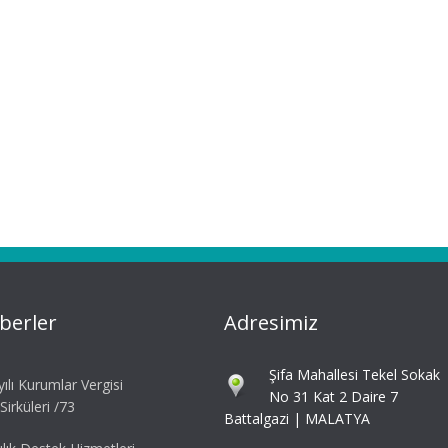
berler
Adresimiz
Şifa Mahallesi Tekel Sokak
ılı Kurumlar Vergisi
No 31 Kat 2 Daire 7
irküleri /73
Battalgazi | MALATYA