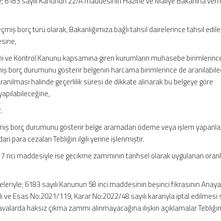
e; 6183 sayılı Kanunun 22/A maddesinin Hazine ve Maliye Bakanına ver
ş borç türü olarak, Bakanlığımıza bağlı tahsil dairelerince tahsil edil
esine,
mi ve Kontrol Kanunu kapsamına giren kurumların muhasebe birimlerinc
iş borç durumunu gösterir belgenin harcama birimlerince de aranılabile
anılması halinde geçerlilik süresi de dikkate alınarak bu belgeye göre
apılabileceğine,
.
eçmiş borç durumunu gösterir belge aramadan ödeme veya işlem yapanl
ri para cezaları Tebliğin ilgili yerine işlenmiştir.
n, 7 nci maddesiyle ise gecikme zammının tarihsel olarak uygulanan oranl
eleriyle; 6183 sayılı Kanunun 58 inci maddesinin beşinci fıkrasının Anay
 ve Esas No:2021/119, Karar No:2022/48 sayılı kararıyla iptal edilmesi
valarda haksız çıkma zammı alınmayacağına ilişkin açıklamalar Tebliğin i