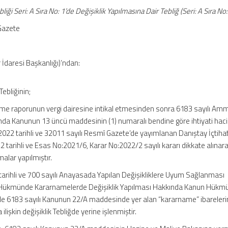
liği Seri: A Sıra No: 1’de Değişiklik Yapılmasına Dair Tebliğ (Seri: A Sıra No:
Gazete
 İdaresi Başkanlığı)’ndan:
Tebliğinin;
leme raporunun vergi dairesine intikal etmesinden sonra 6183 sayılı Am
ında Kanunun 13 üncü maddesinin (1) numaralı bendine göre ihtiyati haci
022 tarihli ve 32011 sayılı Resmî Gazete’de yayımlanan Danıştay İçtihat
 tarihli ve Esas No:2021/6, Karar No:2022/2 sayılı kararı dikkate alınar
lar yapılmıştır.
tarihli ve 700 sayılı Anayasada Yapılan Değişikliklere Uyum Sağlanması
 Hükmünde Kararnamelerde Değişiklik Yapılması Hakkında Kanun Hükm
e 6183 sayılı Kanunun 22/A maddesinde yer alan “kararname” ibareleri
işkin değişiklik Tebliğde yerine işlenmiştir.