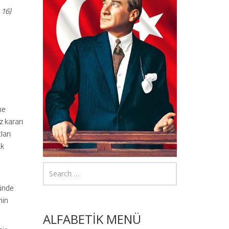
 16)
me
z kararı
ları
ak
ünde
nin
ALFABETİK MENÜ