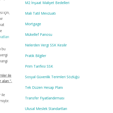
M2 İnşaat Maliyet Bedelleri
i için,
Mali Tatil Mevzuatı
ir
Mortgage
nat
te
Mükellef Panosu
hatları
i
Nelerden Vergi SSK Kesilir
n bu
vergi
Pratik Bilgiler
hangi
Prim Tarifesi SSK
ler ile
Sosyal Güvenlik Terimleri Sözlüğü
 alan “,
Tek Düzen Hesap Planı
 ile
Transfer Fiyatlandırması
iştir.
Ulusal Meslek Standartları