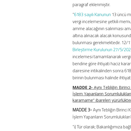
paragraf eklenmiştir.
“
6183 sayılı Kanunun
13 üncü mad
vergi incelemesine yetkili mem
amme alacağının salınması amacı
altına alınacak alacak konusunda
bulunması gerekmektedir. 12/11
Birleştirme Kurulunun 27/5/2022
incelemesi tamamlanarak vergi 
bendine göre ihtiyati haciz ka
dairesine intikalinden sonra 6
birinin bulunması halinde ihtiyati 
MADDE 2-
Aynı Tebliğin Birin
İşlem Yapanların Sorumlulukları”
kararname” ibareleri yürürlükten 
MADDE 3-
Aynı Tebliğin Birinc
İşlem Yapanların Sorumlulukları” 
“i) Tür olarak; Bakanlığımıza bağ