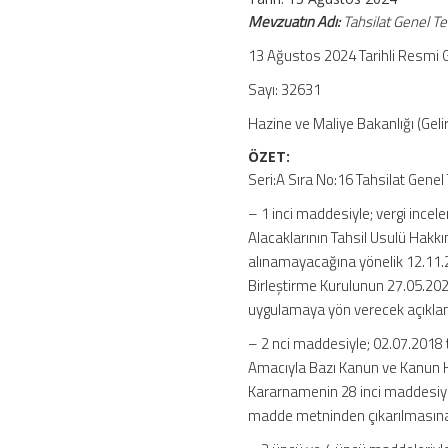
No:
Mevzuatın Adı:
Tahsilat Genel Teb
16)
13 Ağustos 2024 Tarihli Resmi 
için
Sayı: 32631
Hazine ve Maliye Bakanlığı (Gelir
ÖZET:
Seri:A Sıra No:16 Tahsilat Genel 
– 1 inci maddesiyle; vergi ince
Alacaklarının Tahsil Usulü Hakk
alınamayacağına yönelik 12.11.2
Birleştirme Kurulunun 27.05.2022
uygulamaya yön verecek açıklama
– 2 nci maddesiyle; 02.07.2018 
Amacıyla Bazı Kanun ve Kanun
Kararnamenin 28 inci maddesiyl
madde metninden çıkarılmasına il