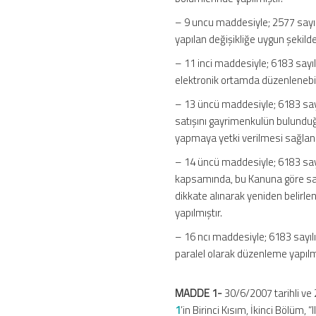
– 9 uncu maddesiyle; 2577 sayı
yapılan değişikliğe uygun şekild
– 11 inci maddesiyle; 6183 sayı
elektronik ortamda düzenlenebilec
– 13 üncü maddesiyle; 6183 sayı
satışını gayrimenkulün bulunduğ
yapmaya yetki verilmesi sağlanm
– 14 üncü maddesiyle; 6183 say
kapsamında, bu Kanuna göre satış
dikkate alınarak yeniden belirle
yapılmıştır.
– 16 ncı maddesiyle; 6183 sayıl
paralel olarak düzenleme yapılmı
MADDE 1-
30/6/2007 tarihli ve
1
’in Birinci Kısım, İkinci Bölüm,