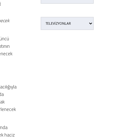
i
necek
üncü
tının
lenecek
cılığıyla
da
mak
irlenecek
amda
k haciz