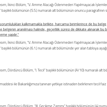
i Kısım, İkinci Bölüm, “V. Amme Alacağı Ödenmeden Yapılmayacak İşlemler
” başlıklı bölümünün (5.5.) numaralı alt bölümünün onuncu paragrafının
sorumlulukları kalkmamakla birlikte, harcama birimlerince de bu belge
ce belgenin aranılması halinde, geçerlilik süresi de dikkate alınarak bu 
me yapılır.”
i Kısım, İkinci Bölüm, “V. Amme Alacağı Ödenmeden Yapılmayacak İşlemler
” başlıklı bölümünün (6.1.) numaralı alt bölümünde yer alan tabloya aşağ
 Kısım, Dördüncü Bölüm, “I. Tecil” başlıklı bölümünün (A/10) numaralı alt 
.
maddesi ile Bakanlığımıza tanınan yetkiye istinaden belirlenen tecil faiz 
 Kısım, Dördüncü Bölüm, “III. Gecikme Zammı” başlıklı bölümünün (4) numar