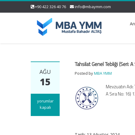
+90 422 326 40 76
info@mbaymm.com
An
Tahsilat Genel Tebliği (Seri: A
AĞU
Posted by
MBA YMM
15
Mevzuatın Adı: T
A Sıra No: 16) 
Tahsilat
yorumlar
Genel
kapalı
Tebliği
(Seri:
A
Sıra
Tarih: 13 Ağustos 2024