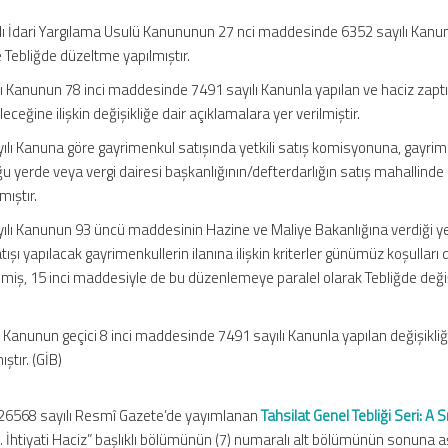
lı İdari Yargılama Usulü Kanununun 27 nci maddesinde 6352 sayılı Kanu
e Tebliğde düzeltme yapılmıştır.
lı Kanunun 78 inci maddesinde 7491 sayılı Kanunla yapılan ve haciz zapt
eğine ilişkin değişikliğe dair açıklamalara yer verilmiştir.
lı Kanuna göre gayrimenkul satışında yetkili satış komisyonuna, gayri
u yerde veya vergi dairesi başkanlığının/defterdarlığın satış mahallinde
ıştır.
ılı Kanunun 93 üncü maddesinin Hazine ve Maliye Bakanlığına verdiği ye
ı yapılacak gayrimenkullerin ilanına ilişkin kriterler günümüz koşulları 
nmiş, 15 inci maddesiyle de bu düzenlemeye paralel olarak Tebliğde değiş
ı Kanunun geçici 8 inci maddesinde 7491 sayılı Kanunla yapılan değişikli
ştır. (GİB)
 26568 sayılı Resmî Gazete’de yayımlanan
Tahsilat Genel Tebliği Seri: A S
 “II. İhtiyati Haciz” başlıklı bölümünün (7) numaralı alt bölümünün sonuna 