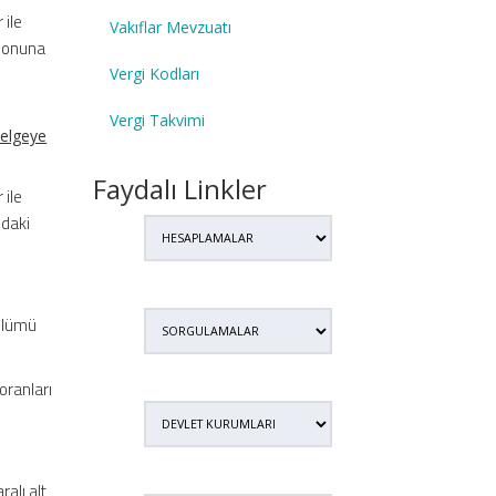
 ile
Vakıflar Mevzuatı
 sonuna
Vergi Kodları
Vergi Takvimi
belgeye
Faydalı Linkler
 ile
ıdaki
bölümü
oranları
alı alt