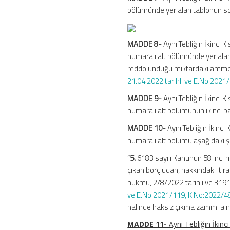
bölümünde yer alan tablonun son 
MADDE 8-
Aynı Tebliğin İkinci 
numaralı alt bölümünde yer alan
reddolunduğu miktardaki amme ala
21.04.2022 tarihli ve E.No:2021/
MADDE 9-
Aynı Tebliğin İkinci 
numaralı alt bölümünün ikinci pa
MADDE 10-
Aynı Tebliğin İkinci
numaralı alt bölümü aşağıdaki şek
“
5.
6183 sayılı Kanunun 58 inci 
çıkan borçludan, hakkındaki itir
hükmü,
2/8/2022
tarihli ve 31
ve E.No:2021/119, K.No:2022/48 
halinde haksız çıkma zammı alı
MADDE 11-
Aynı Tebliğin İkinc