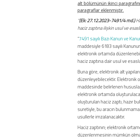
alt bölümünün ikinci paragrafı
paragraflar eklenmiştir.
“
(Ek: 27.12.2023-7491/4 md.)
Ha
haciz zaptına ilişkin usul ve esas
“
7491 sayılı Bazı Kanun ve Ka
maddesiyle 6183 sayılı Kanunun
elektronik ortamda düzenleneb
haciz zaptına dair usul ve esasla
Buna göre, elektronik alt yapıla
düzenleyebilecektir. Elektronik
maddesinde belirlenen hususlara 
elektronik ortamda oluşturulacak
oluşturulan haciz zaptı, hazır 
suretiyle, bu aracın bulunmaması
usullerle imzalanacaktır.
Haciz zaptının; elektronik orta
düzenlenmesinin mümkün olmama