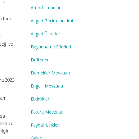
miş
Amortismanlar
en tüm
Asgari Geçim İndirimi
Asgari Ücretler
e
ceği ve
Beyanname Süreleri
Defterler
Dernekler Mevzuatı
ara 2023
Engelli Mevzuatı
arı
Etkinlikler
Fatura Mevzuatı
asa
 sonucu
Faydalı Linkler
lgili
Galeri