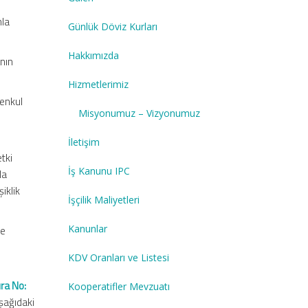
nla
Günlük Döviz Kurları
Hakkımızda
ının
Hizmetlerimiz
menkul
Misyonumuz – Vizyonumuz
İletişim
tki
İş Kanunu IPC
da
iklik
İşçilik Maliyetleri
Kanunlar
ğe
KDV Oranları ve Listesi
ıra No:
Kooperatifler Mevzuatı
aşağıdaki