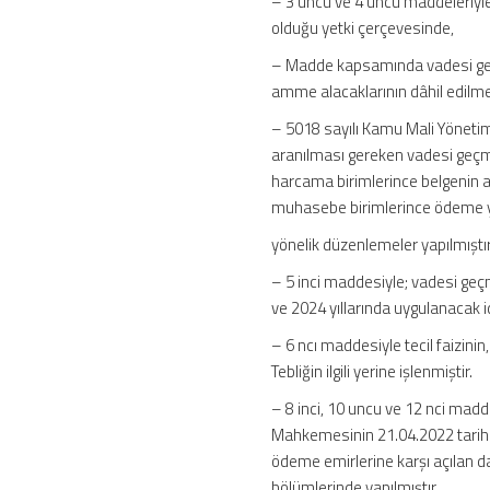
– 3 üncü ve 4 üncü maddeleriyl
olduğu yetki çerçevesinde,
– Madde kapsamında vadesi geçmi
amme alacaklarının dâhil edilm
– 5018 sayılı Kamu Mali Yöneti
aranılması gereken vadesi geçm
harcama birimlerince belgenin ar
muhasebe birimlerince ödeme y
yönelik düzenlemeler yapılmıştır
– 5 inci maddesiyle; vadesi g
ve 2024 yıllarında uygulanacak ida
– 6 ncı maddesiyle tecil faizini
Tebliğin ilgili yerine işlenmiştir.
– 8 inci, 10 uncu ve 12 nci madd
Mahkemesinin 21.04.2022 tarihli
ödeme emirlerine karşı açılan da
bölümlerinde yapılmıştır.