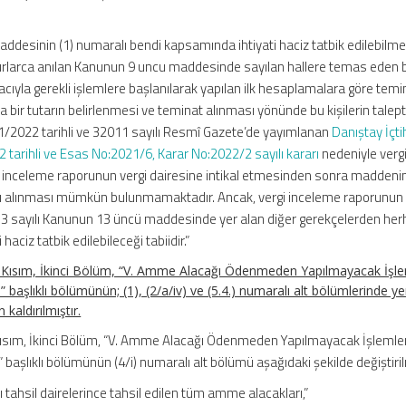
desinin (1) numaralı bendi kapsamında ihtiyati haciz tatbik edilebilmes
urlarca anılan Kanunun 9 uncu maddesinde sayılan hallere temas eden b
yla gerekli işlemlere başlanılarak yapılan ilk hesaplamalara göre temi
 bir tutarın belirlenmesi ve teminat alınması yönünde bu kişilerin talep
/2022 tarihli ve 32011 sayılı Resmî Gazete’de yayımlanan
Danıştay İçti
 tarihli ve Esas No:2021/6, Karar No:2022/2 sayılı kararı
nedeniyle verg
inceleme raporunun vergi dairesine intikal etmesinden sonra maddeni
rarı alınması mümkün bulunmamaktadır. Ancak, vergi inceleme raporunun 
183 sayılı Kanunun 13 üncü maddesinde yer alan diğer gerekçelerden her
haciz tatbik edilebileceği tabiidir.”
ci Kısım, İkinci Bölüm, “V. Amme Alacağı Ödenmeden Yapılmayacak İşlem
 başlıklı bölümünün; (1), (2/a/iv) ve (5.4.) numaralı alt bölümlerinde yer
kaldırılmıştır.
i Kısım, İkinci Bölüm, “V. Amme Alacağı Ödenmeden Yapılmayacak İşlemler
başlıklı bölümünün (4/i) numaralı alt bölümü aşağıdaki şekilde değiştirilm
lı tahsil dairelerince tahsil edilen tüm amme alacakları,”