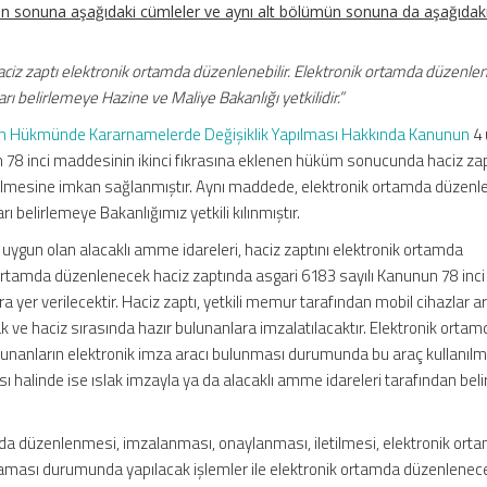
nın sonuna aşağıdaki cümleler ve aynı alt bölümün sonuna da aşağıdak
ciz zaptı elektronik ortamda düzenlenebilir. Elektronik ortamda düzenle
ları belirlemeye Hazine ve Maliye Bakanlığı yetkilidir.”
nun Hükmünde Kararnamelerde Değişiklik Yapılması Hakkında Kanunun
4 
 78 inci maddesinin ikinci fıkrasına eklenen hüküm sonucunda haciz zap
ilmesine
imkan
sağlanmıştır. Aynı maddede, elektronik ortamda düzen
rı belirlemeye Bakanlığımız yetkili kılınmıştır.
rı uygun olan alacaklı amme idareleri, haciz zaptını elektronik ortamda
 ortamda düzenlenecek haciz zaptında asgari 6183 sayılı Kanunun 78 inci
yer verilecektir. Haciz zaptı, yetkili memur tarafından mobil cihazlar ara
 ve haciz sırasında hazır bulunanlara imzalatılacaktır. Elektronik ortam
bulunanların elektronik imza aracı bulunması durumunda bu araç kullanıl
 halinde ise ıslak imzayla ya da alacaklı amme idareleri tarafından bel
mda düzenlenmesi, imzalanması, onaylanması, iletilmesi, elektronik ort
sı durumunda yapılacak işlemler ile elektronik ortamda düzenlenece