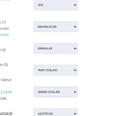
 (1)
irazın
sinin
 (4)
n (5)
 haksız
tarihli
eddi
numaralı