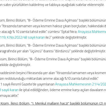
satırı yürürlükten kaldırılmış ve tabloya aşağıdaki satırlar eklenmiştir.
Kısım, Birinci Bölüm, “III- Ödeme Emrine Dava Açılması” başlıklı bölümünün
 “İtirazında tamamen veya kısmen haksız çıkan borçludan, hakkındaki it
cağı % 10 zamla tahsil edilir.” cümlesi “(İptal fıkra:
Anayasa Mahkeme
119, K.No:2022/48 sayılı kararı
ile.)” şeklinde değiştirilmiştir.
Kısım, Birinci Bölüm, “III- Ödeme Emrine Dava Açılması” başlıklı bölümünün
ragrafında yer alan “üçüncü” ibaresi “dördüncü” şeklinde değiştirilmiştir.
 Kısım, Birinci Bölüm, “III- Ödeme Emrine Dava Açılması” başlıklı bölümünü
ilde değiştirilmiştir.
maddesinin beşinci fıkrasında yer alan “İtirazında tamamen veya kısmen
azın reddolunduğu miktardaki amme alacağı %10 zamla tahsil edilir.”
911 sayılı Resmî Gazete’de yayımlanan
Anayasa Mahkemesinin 21/4/2022 
sayılı kararı
ile iptal edildiğinden, ödeme emrine karşı açılan davaların r
nmayacaktır.”
i Kısım, İkinci Bölüm, “I. Menkul malların haczi” başlıklı bölümünün (2) 